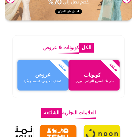
الكل
كوبونات
&
عروض
صفقة
صفقة
عروض
كوبونات
طريقك السريع للتوفير الفوري!
اكتشف العروض، اضغط ووفّر!
العلامات التجارية
الشائعة