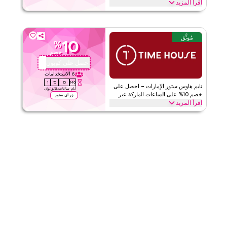
اقرأ المزيد
قيّمنا
احصل على خصم 5% على أسعار أجهزة آيفون المُجدَّدة في ريفنت ستور
الإمارات. أدخل كود REVQBC2. العناصر كاملة السعر فقط، الحد الأدنى
800 درهم إماراتي. الدفع عبر الإنترنت مطلوب. استخدام واحد لكل عميل.
اقرأ أقل
مُوثَّق
10
%
ريفنت
الأحكام والشروط
خصم
الحد الأدنى للطلب
٨٠٠
احصل على كوبون
P84
ينطبق على
ويب
6
الاستخدامات
0
15
15
146
الفئات
على مستوى الموقع
تايم هاوس ستور الإمارات – احصل على
أيام
ساعات
دقائق
ثوان
خصم 10% على الساعات الماركة عبر
زر اي ستور
اقرأ المزيد
الإنترنت
قيّمنا
وفر 10% على الساعات الماركة على timehouse.store. أدخل كود
كيوبك هذا عند الدفع. الحد الأدنى للطلب 300 درهم إماراتي. الحد الأقصى
اقرأ أقل
للتوفير 50 درهم إماراتي. ينطبق على ساعات الرجال والنساء والأطفال
بما في ذلك كاسيو، وسيكو، وبوليس، ولي كوبر، وسيتيزن، وفوسيل والم
تايم هاوس
الأحكام والشروط
الحد الأدنى للطلب
لا شيء
ينطبق على
ويب/تطبيق
الفئات
على مستوى الموقع
٥
١
التقييم