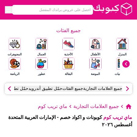
جميع الفئات
المنزل
الأطفال
الأحذية
الجمال
المجوهرات
الإلكترونيات
الموضة
البقالة
عطور
الرياضة
جميع العلامات التجارية
جميع الفئات
حمّل تطبيق أندرويد
حمّل تطبيق آي أ
جميع العلامات التجارية
ماي تريب كوم
ماي تريب كوم
كوبونات و اكواد خصم
-
الإمارات العربية المتحدة
أغسطس
٢٠٢٦