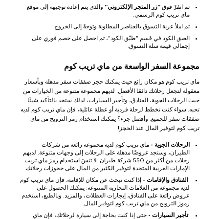
ثم انقرْ فوق
"زر المتجر الإلكتروني"
والذي يتم إعادة توجيهه إلى موقع
ماي تريب كوم الرسمي.
ثم املأ عربة التسوق بالعناصر المطلوبة وتوجهْ إلى الخروج
الصق الكود في قسم "طبّق الكود"، ثم احصل على خصم فوري على
إجمالي قيمة سلة التسوق.
مجموعة السفر الواسعة من ماي تريب كوم
ماي تريب كوم هو مكان رائع حيث يمكنك حجز صفقات سفر مذهلة وبأسعار
معقولة لتجعل رحلاتك دائمًا الأفضل. لديهم مجموعة متنوعة من الخيارات من
حيث الرحلات الجوية، الفنادق، وتأجير السيارات، لذلك ستجد بالتأكيد شيئًا
تحبه. سواء كنت تخطط لرحلة فردية أو عطلة عائلية، فإن ماي تريب كوم لديه
صفقات سفر للجميع. وأفضل جزء؟ يمكنك استخدام رمز الترويج من ماي
تريب كوم لتوفير المال عند الحجز!
الرحلات الجوية -
ماي تريب كوم لديه مجموعة رائعة من شركات
الطيران، وستجد عروضًا مذهلة على الرحلات إلى وجهات متنوعة. لديهم
رحلات من أكثر من 550 شركة طيران. لا تنسَ استخدام رمز ماي تريب
الإمارات العربية المتحدة لتوفير الكثير من المال على حجوزات رحلاتك.
الفنادق والإقامات -
إذا كنت تبحث عن مكان للإقامة، فإن ماي تريب كوم
لديه مجموعة من العلامات التجارية المتنوعة. يمكنك الحصول على
عروض رائعة على الفنادق، إيجارات العطلات، والمزيد. وبالطبع، استخدم
رموز الترويج من ماي تريب كوم لتوفير المال.
تأجير السيارات -
حتى إذا كنت بحاجة إلى سيارة لرحلاتك، فإن ماي