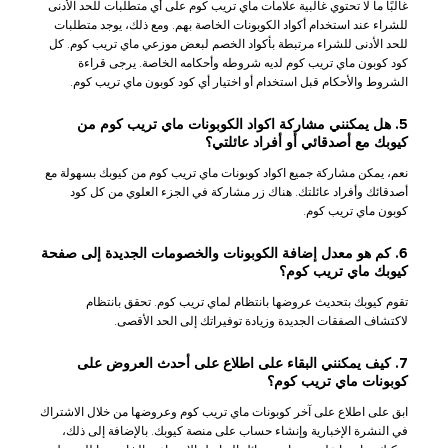
غالبًا ما لا تحتوي غالبية علامات ماي تريب كوم على أي متطلبات للحد الأدنى
للشراء عند استخدام أكواد الكوبونات الخاصة بهم. ومع ذلك، يوجد متطلبات
للحد الأدنى للشراء مرتبطة بأكواد الخصم لبعض موزعي ماي تريب كوم. كل
كود كوبون ماي تريب كوم لديه شروطه وأحكامه الخاصة. يرجى قراءة
الشروط والأحكام قبل استخدام أو اختيار أي كود كوبون ماي تريب كوم.
5. هل يمكنني مشاركة اكواد الكوبونات ماي تريب كوم من
كيوبك مع أصدقائي أو أفراد عائلتي؟
نعم، يمكن مشاركة جميع اكواد كوبونات ماي تريب كوم من كيوبك بسهولة مع
أصدقائك وأفراد عائلتك. هناك زر مشاركة في الجزء العلوي من كل كود
كوبون ماي تريب كوم.
6. كم هو معدل إضافة الكوبونات والخصومات الجديدة إلى صفحة
كيوبك ماي تريب كوم؟
تقوم كيوبك بتحديث عروضها بانتظام لماي تريب كوم. تحقق بانتظام
لاكتشاف الصفقات الجديدة وزيادة توفيراتك إلى الحد الأقصى.
7. كيف يمكنني البقاء على اطلاع على أحدث العروض على
كوبونات ماي تريب كوم؟
ابق على اطلاع على آخر كوبونات ماي تريب كوم وعروضها من خلال الاشتراك
في النشرة الإخبارية وإنشاء حساب على منصة كيوبك. بالإضافة إلى ذلك،