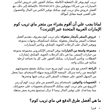
تريب كوم يوفر لك التغطية الكاملة. يمكنك العثور على عروض لتأجير
السيارات من شركاء موثوقين مثل Rentalcars. بالإضافة إلى ذلك، مع
أفضل عروض ماي تريب كوم، يمكنك توفير الكثير من المال والحصول
على أقصى قيمة مقابل أموالك.
لماذا يجب علي أن أقوم بشراء من متجر ماي تريب كوم
الإمارات العربية المتحدة عبر الإنترنت؟
عروض السفر بأسعار معقولة:
ماي تريب كوم معروف بتقديم أفضل
صفقات السفر وبأسعار معقولة. يمكنك استكشاف وجهات متنوعة
وتوفير المال على الرحلات الجوية، الفنادق، وتأجير السيارات.
مجموعة واسعة من الخيارات:
يوفر المتجر الإلكتروني مجموعة متنوعة
من خيارات السفر، بما في ذلك الرحلات الجوية، الفنادق، إيجارات
العطلات، وتأجير السيارات. يمكنك العثور على كل ما تحتاجه لرحلة
مثالية في مكان واحد.
الراحة:
الحجز مع ماي تريب كوم مريح حيث يمكنك تصفح مجموعتهم
الواسعة من راحة منزلك. المنصة الإلكترونية سهلة الاستخدام، مما يجعل
من السهل العثور على صفقات السفر التي ترغب فيها وحجزها.
الخصومات والتوفير:
باستخدام رمز الخصم من ماي تريب كوم أو رمز
الترويج من ماي تريب كوم، يمكنك الاستمتاع بخصومات على حجوزاتك،
مما يساعدك على توفير المال بينما لا تزال تستمتع بتجربة سفر مذهلة.
ما هي أفضل طرق الدفع في ماي تريب كوم؟
فيزا