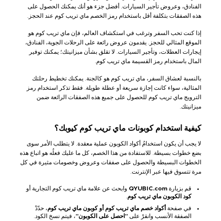
الفنادق، وعروض تأجير السيارات. أفضل جزء هو أنك يمكنك الحصول على
هذه الصفقات بتكلفة أقل باستخدام رمز الخصم ماي تريب كوم عند الحجز.
إذا كنت تحب السفر وترغب في استكشاف العالم، فإن ماي تريب كوم هو
الموقع المثالي للحجز. يقدمون عروض رائعة على الرحلات الجوية، الفنادق،
إيجارات العطلات، وتأجير السيارات. لا تقلق بشأن ميزانيتك؛ يمكنك توفير
المال باستخدام رمز القسيمة ماي تريب كوم.
بالنسبة لعشاق السفر، ماي تريب كوم هو كالجنة. يمكنك تخطيط رحلتك
المثالية، سواء كانت إجازة سريعة أو عطلة طويلة. فقط تذكر استخدام رمز
الترويج ماي تريب كوم للحصول على جميع هذه الصفقات الرائعة ضمن
ميزانيتك.
كيفية استخدام كوبونات ماي تريب كوم كيوبك؟
لا يجب أن يكون استخدامُ أكواد الكوبون عملية معقدة. لا يتطلب الأمر سوى
بضع خطوات بسيطة. للاستفادة من هذا الخصم، كل ما عليك فعلُه هو اتباع هذه
الخطوات البسيطة والحصول على صفقات وعروض وخصومات مثيرة في كل
مرة تتسوق فيها عبر الإنترنت.
قم بزيارة
QYUBIC.com
وابحث عن علامة ماي تريب كوم التجارية أو
كود الكوبون ماي تريب كوم
.
في صفحة
أكواد خصم ماي تريب كوم أو كوبون ماي تريب كوم
، حدّدْ
الصفقة الأنسب وانقرْ على
"احصل على الكوبون"
، فيتم نسخ الكود.