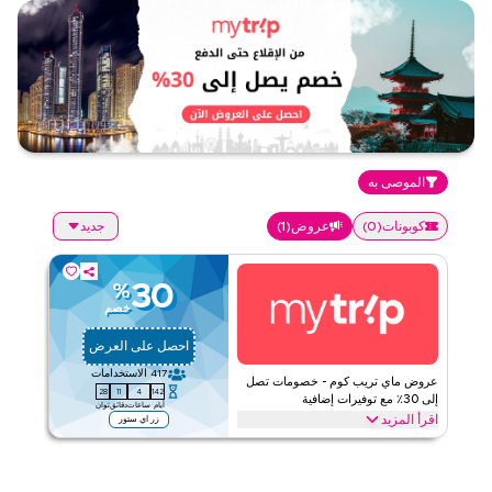
الموصى به
كوبونات
(
0
)
عروض
(
1
)
جديد
30
%
خصم
احصل على العرض
417
الاستخدامات
عروض ماي تريب كوم - خصومات تصل
28
11
4
142
إلى 30٪ مع توفيرات إضافية
أيام
ساعات
دقائق
ثوان
اقرأ المزيد
زر اي ستور
عروض حصرية تصل إلى 30% على ماي تريب كوم. وفر على السفر من
خلال الويب/التطبيق