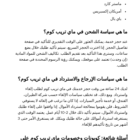
ماستر كارد
أمريكان إكسبريس
باي بال
ما هي سياسة الشحن في ماي تريب كوم؟
عند حجز خدمة، يمكنك العثور على الوقت التقديري للتأكيد في صفحة
تفاصيل الحجز. إذا اخترت الحجز السريع، سيتم تأكيد طلبك خلال بضع
ساعات، وسترى هذا التأكيد بعد تقديم الطلب. تكاليف الشحن للمواد المادية
(إن وجدت) تعتمد على موقعك، ويمكنك رؤية الرسوم المحددة في صفحة
الطلب.
ما هي سياسات الإرجاع والاسترداد في ماي تريب كوم؟
لديك 24 ساعة من وقت حجز خدمتك في ماي تريب كوم لطلب إلغاء
واسترداد. ومع ذلك، قد تختلف سياسات الإلغاء حسب شركة الطيران،
الفندق، أو خدمة تأجير السيارات. إذا كان ما ترغب في إلغائه لا يستوفي
الشروط، فلن يقوموا بمعالجة استرداد الأموال. إذا وافقوا على إلغاء طلبك
واسترداد الأموال، سيتم تأكيد ذلك خلال 2-10 أيام عمل. يعتمد الوقت الذي
يستغرقه استرداد أموالك على حالة طلبك وبنكك. قد يستغرق الأمر حتى 3
أشهر من تاريخ تأكيدهم للإلغاء.
أسئلة شائعة: كوبونات وخصومات ماي تريب كوم على