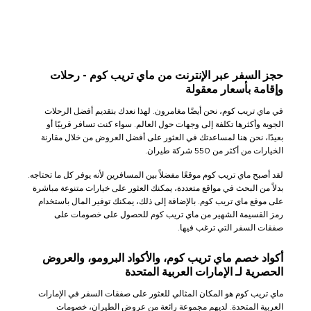
حجز السفر عبر الإنترنت من ماي تريب كوم - رحلات
وإقامة بأسعار معقولة
في ماي تريب كوم، نحن أيضًا مغامرون. لهذا نعدك بتقديم أفضل الرحلات
الجوية وأكثرها تكلفة إلى وجهات حول العالم. سواء كنت تسافر قريبًا أو
بعيدًا، نحن هنا لمساعدتك في العثور على أفضل العروض من خلال مقارنة
الخيارات من أكثر من 550 شركة طيران.
لقد أصبح ماي تريب كوم موقعًا مفضلاً بين المسافرين لأنه يوفر كل ما تحتاجه.
بدلاً من البحث في مواقع متعددة، يمكنك العثور على خيارات متنوعة مباشرة
على موقع ماي تريب كوم. بالإضافة إلى ذلك، يمكنك توفير المال باستخدام
رمز القسيمة الشهير من ماي تريب كوم للحصول على خصومات على
صفقات السفر التي ترغب فيها.
أكواد خصم ماي تريب كوم، والأكواد البرومو، والعروض
الحصرية لـ الإمارات العربية المتحدة
ماي تريب كوم هو المكان المثالي للعثور على صفقات السفر في الإمارات
العربية المتحدة. لديهم مجموعة رائعة من عروض الطيران، خصومات