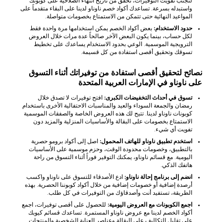
لتجنب تفويت التوفيرات، تحقق من تاريخ انتهاء الصلاحية على كوبونك
واستبدله بسرعة. تساعدك أكواد خصم ناوناو لدينا على البقاء متقدماً على
المواعيد النهائية حتى تتمكن من الاستمتاع بخصومات متواصلة.
حدود الاستخدام:
بعض أكواد الخصم يمكن استخدامها مرة واحدة فقط
لكل حساب، بينما يكون البعض الآخر صالحاً عدة مرات خلال العروض
الترويجية الموسمية. الوعي بحدود الاستخدام يساعدك على تخطيط
تسوقك وتحقيق أقصى استفادة من كل قسيمة.
نصائح لتحقيق أقصى استفادة من توفيراتك أثناء التسوق
على ناوناو في الإمارات العربية المتحدة
تسوق في أحداث التخفيضات الكبرى:
افتح توفيرات لا تصدق خلال
رمضان والجمعة السوداء والعيد والمناسبات الاحتفالية الأخرى باستخدام
كوبونات ناوناو لدينا. تتيح لك هذه العروض الخاصة والصفقات الموسمية
الاستمتاع بخصومات على البقالة والأساسيات المنزلية والمزيد دون
تفويت أي شيء.
استخدم تطبيق ناوناو للهاتف المحمول:
اصل إلى أكواد برومو حصرية
بالتطبيق، وخصومات محدودة الوقت، وحزم موسمية على الأساسيات
اليومية. مع قسائم ناوناو، يمكنك التوفير فوراً أثناء التسوق من راحة
هاتفك الذكي.
انضم إلى برنامج إحالة ناوناو:
ادع الأصدقاء للتسوق على ناوناو واكسب
أرصدة إضافية أو خصومات إضافية من خلال أكواد كوبوننا الحصرية. بهذه
الطريقة، تستفيد أنت وأصدقاؤك من التوفيرات في كل طلب.
اجمع الكوبونات مع العروض اليومية:
للحصول على أقصى توفيرات، اجمع
أكواد الخصم لدينا مع عروض ناوناو المستمرة. تساعدك قسائم كيوبك
على تقليل التكاليف على البقالة وعناصر العناية الشخصية والمنتجات