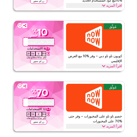
%10مع كود المستخدم الجديد
زر اي ستور
اقرأ المزيد
قيّمنا
احصل على خصم %10على طلبك الأول مع هذا الكوبون الحصري من ناو ناو.
يمكن للعملاء الجدد الاسترداد فوراً والاستمتاع بتوفير كبير على كل شيء
اقرأ أقل
اليوم
مُوثَّق
10
%
ناو ناو
الأحكام والشروط
خصم
الحد الأدنى للطلب
لا شيء
احصل على كوبون
QBC1
ينطبق على
تطبيق
8
الاستخدامات
24
54
8
144
الفئات
على مستوى الموقع
كوبون ناو ناو دبي – وفر %10 مع العرض
أيام
ساعات
دقائق
ثوان
الإقليمي
زر اي ستور
اقرأ المزيد
قيّمنا
وفر %10 على طلبك من ناو ناو مع هذا الكود برومو الإقليمي. طبق عند
الدفع لتحصل على توفيرات فورية على كل ما تحتاجه اليوم قبل انتهاء
اقرأ أقل
العرض
مُوثَّق
70
%
ناو ناو
الأحكام والشروط
خصم
الحد الأدنى للطلب
لا شيء
احصل على كوبون
QBC1
ينطبق على
تطبيق
12
الاستخدامات
24
54
8
144
الفئات
على مستوى الموقع
خصم ناو ناو على المخبوزات – وفر حتى
أيام
ساعات
دقائق
ثوان
%70 على المخبوزات
زر اي ستور
اقرأ المزيد
قيّمنا
وفر حتى %70 مع هذا الخصم الموثوق من ناو ناو على جميع منتجات