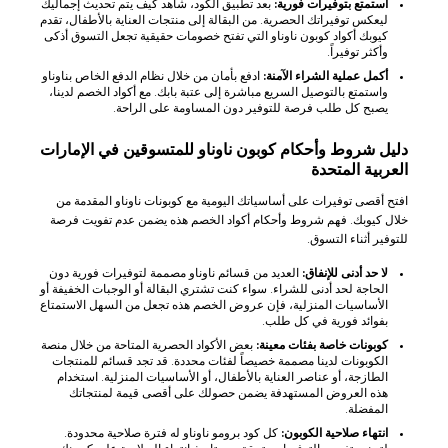
استمتع بتوفيرات فورية:
بعد تطبيق الكود، شاهد كيف يتم تحديث إجماليك
ليعكس توفيراتك الحصرية. من البقالة إلى منتجات العناية بالأطفال، تقدم
كيوبك أكواد كوبون ناوناو التي تفتح خصومات حقيقية تجعل التسوق أذكى
وأكثر توفيراً.
أكمل عملية الشراء الآمنة:
ادفع بأمان من خلال نظام الدفع الخاص بناوناو
واستمتع بالتوصيل السريع مباشرة إلى عتبة بابك. مع أكواد الخصم لدينا،
يصبح كل طلب فرصة للتوفير دون المساومة على الراحة.
دليل شروط وأحكام كوبون ناوناو للمتسوقين في الإمارات
العربية المتحدة
افتح أقصى توفيرات على أساسياتك اليومية مع كوبونات ناوناو المقدمة من
خلال كيوبك. فهم شروط وأحكام أكواد الخصم هذه يضمن عدم تفويت فرصة
للتوفير أثناء التسوق.
لا حد أدنى للإنفاق:
العديد من قسائم ناوناو مصممة لتوفيرات فورية دون
الحاجة لحد أدنى للشراء. سواء كنت تشتري البقالة أو الوجبات الخفيفة أو
الأساسيات المنزلية، فإن عروض الخصم هذه تجعل من السهل الاستمتاع
بفوائد فورية في كل طلب.
كوبونات خاصة بفئات معينة:
بعض الأكواد الحصرية المتاحة من خلال منصة
الكوبونات لدينا مصممة خصيصاً لفئات محددة. قد تجد قسائم للمنتجات
الطازجة، أو عناصر العناية بالأطفال، أو الأساسيات المنزلية. استخدام
هذه العروض المستهدفة يضمن حصولك على أقصى قيمة لمنتجاتك
المفضلة.
انتهاء صلاحية الكوبون:
كل كود برومو ناوناو له فترة صلاحية محدودة.