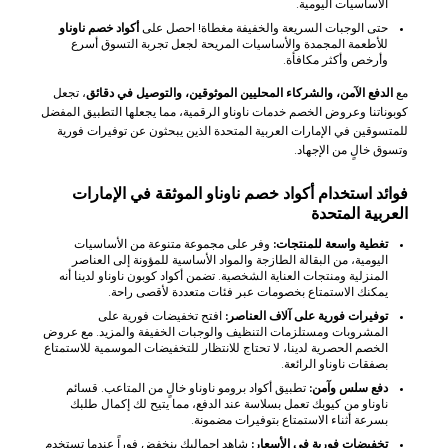
الأساسيات اليومية.
حتى الوجبات السريعة والخفيفة مغطاة! احصل على
أكواد خصم ناوناو
للأطعمة المجمدة والأساسيات المريحة لجعل تجربة التسوق أسرع
وأرخص وأكثر مكافأة.
مع
الدفع الآمن، والشركاء المحليين الموثوقين، والتوصيل في دقائق
، تجعل
كوبوناتنا وعروض الخصم خدمات ناوناو الرقمية، مما يجعلها التطبيق المفضل
للمتسوقين في الإمارات العربية المتحدة الذين يبحثون عن توفيرات فورية
وتسوق خالٍ من الإجهاد.
فوائد استخدام أكواد خصم ناوناو الموثقة في الإمارات
العربية المتحدة
تغطية واسعة للمنتجات:
وفر على مجموعة متنوعة من الأساسيات
اليومية، من البقالة الطازجة والمواد الأساسية للمؤونة إلى العناصر
المنزلية ومنتجات العناية الشخصية. تضمن أكواد كوبون ناوناو لدينا أنه
يمكنك الاستمتاع بخصومات عبر فئات متعددة لأقصى راحة.
توفيرات فورية على آلاف العناصر:
افتح تخفيضات فورية على
المشروبات ومستلزمات التنظيف والوجبات الخفيفة والمزيد. مع عروض
الخصم الحصرية لدينا، لا تحتاج للانتظار للتخفيضات الموسمية للاستمتاع
بصفقات ناوناو الرائعة.
دفع سلس وآمن:
تطبيق أكواد برومو ناوناو خالٍ من المتاعب. قسائم
ناوناو من كيوبك تعمل بسلاسة عند الدفع، مما يتيح لك إكمال طلبك
بسرعة أثناء الاستمتاع بتوفيرات مضمونة.
تخفيضات فورية في الأسعار:
شاهد إجماليك ينخفض فوراً عندما تستخدم