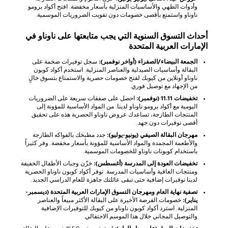
وأدوات الطهي والأساسيات المنزلية بأسعار مخفضة. افتح أكواد برومو
ناوناو واستمتع بأقصى خصومات دون تفويت الضروريات الموسمية.
أحداث التسوق السنوية التي يجب متابعتها على ناوناو في
الإمارات العربية المتحدة
الجمعة البيضاء/الصفراء (أواخر نوفمبر):
سجل توفيرات ضخمة على
البقالة وأساسيات الصيدلية والعناصر المنزلية. استخدم أكواد كوبون
ناوناو أونلاين من كيوبك لفتح خصومات حصرية والاستمتاع بتسوق خالٍ
من الإجهاد مع توصيل فوري.
تخفيضات 11.11 (نوفمبر):
احصل على صفقات سريعة على الضروريات
اليومية مع أكواد برومو ناوناو لدينا. من المواد الأساسية للمؤونة إلى
المنتجات الطازجة، تساعدك عروض ناوناو الحصرية هذه على تحقيق
أقصى توفيرات دون جهد.
مهرجان البقالة الصيفي (يونيو-يوليو):
جدد مطبخك بالفواكه الطازجة
والأطعمة المجمدة والمواد الأساسية للمؤونة بأسعار مخفضة. وفر كثيراً
باستخدام كوبونات ناوناو للخصومات الموسمية.
تخفيضات العودة إلى المدرسة (أغسطس):
خزّن وجبات الأطفال الخفيفة
ومنتجات العافية وأساسيات المدرسة. توفر أكواد كوبون ناوناو الحصرية
لدينا توفيرات إضافية حتى تبقى عائلتك جاهزة للعام الدراسي الجديد.
تصفية نهاية العام ومهرجان التسوق الإمارات العربية المتحدة (ديسمبر-
يناير):
خصومات الفرصة الأخيرة على البقالة الأكثر مبيعاً والعناصر
المنزلية. استرد أكواد كوبون ناوناو من كيوبك للتوفيرات الإضافية
والتوصيل المجاني خلال هذا الموسم الاحتفالي.