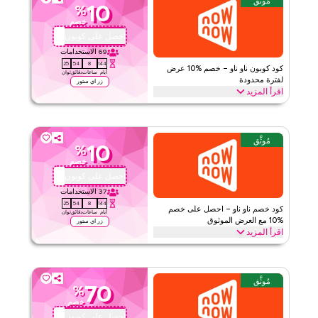
مُوثَّق
10
%
ناو ناو
الأحكام والشروط
خصم
الحد الأدنى للطلب
لا شيء
احصل على كوبون
QBC2
ينطبق على
تطبيق
69
الاستخدامات
24
54
8
144
الفئات
على مستوى الموقع
كود كوبون ناو ناو – خصم %10 عرض
أيام
ساعات
دقائق
ثوان
لفترة محدودة
زر اي ستور
اقرأ المزيد
قيّمنا
احصل على خصم %10 على جميع الفئات مع هذا الكود برومو من ناو ناو
لفترة محدودة. استرد العرض الآن لتوفير فوري وشحن مجاني على كل
اقرأ أقل
طلب
مُوثَّق
10
%
ناو ناو
الأحكام والشروط
خصم
الحد الأدنى للطلب
لا شيء
احصل على كوبون
QBC1
ينطبق على
تطبيق
37
الاستخدامات
24
54
8
144
الفئات
على مستوى الموقع
كود خصم ناو ناو – احصل على خصم
أيام
ساعات
دقائق
ثوان
%10 مع العرض الموثوق
زر اي ستور
اقرأ المزيد
قيّمنا
احصل على خصم %10 على جميع المنتجات مع هذا العرض الموثوق من ناو
ناو. طبق عند الدفع لتوفير شامل على الموقع واستمتع بقيمة إضافية على
اقرأ أقل
مشترياتك بالكامل اليوم
مُوثَّق
70
%
ناو ناو
الأحكام والشروط
خصم
الحد الأدنى للطلب
لا شيء
احصل على كوبون
QBC1