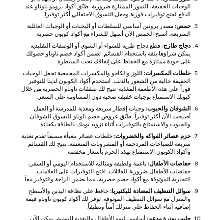
الوجبات الخفيفة، التمور الممتازة ضرورية. طبّق أكواد برومو ناوناو عند
الدفع لفتح توفيرات فورية وجعل التسوق الاحتفالي أكثر توفيراً.
حمص:
مصدر بروتين أساسي للسلطات أو اليخنات أو الوجبات العائلية
السريعة، أصبح الحمص الآن أسهل للشراء مع أكواد كوبون حصرية.
دجاج طازج:
قطع دجاج طرية للشواء أو الشوي أو الوصفات التقليدية
يمكن شراؤها بثقة باستخدام القسائم. تضمن أكواد خصم ناوناو حصولك
على جودة ممتازة مع الحفاظ على إنفاقك تحت السيطرة.
خلطات المكسرات:
اللوز والكاجو والمكسرات المحمصة تجعل الوجبات
الخفيفة خالية من الشعور بالذنب. استخدم أكواد الكوبون لدينا للتوفير
فوراً على هذه الأطعمة المغذية. تتيح لك صفقات ناوناو الحصرية من خلال
كيوبك الاستمتاع بوجبات خفيفة صحية دون المساومة على السعر.
الشوفان والحبوب:
وجبات إفطار سريعة ومغذية للمدرسة أو العمل
أصبحت الآن أكثر توفيراً. طبّق عروض خصم ناوناو للتسوق للشوفان
والحبوب والاستمتاع بالتوفيرات أثناء تزويد يومك بالطاقة بكفاءة.
حزم عصائر الفواكه والخضروات:
خلطات عصائر معبأة مسبقاً تقدم تغذية
سريعة للصباحات المزدحمة أو المشروبات المنعشة. تتيح لك القسائم
وأكواد الكوبون الاستمتاع بهذه الحزم بأسعار مخفضة.
حفاضات الأطفال:
ناعمة ولطيفة ومثالية للاستخدام اليومي أو السفر،
حفاضات الأطفال ضرورية للعائلات. افتح التوفيرات على العلامات
التجارية الموثوقة مع أكواد خصم حصرية، مما يضمن الراحة والتوفير معاً.
سوائل التنظيف المضادة للبكتيريا:
حافظ على نظافة اليدين والأسطح
والمنزل مع سوائل التنظيف الموثوقة. توفر لك أكواد كوبون ناوناو قيمة
إضافية أثناء الحفاظ على منزلك آمناً ونظيفاً.
حليب بودرة مدعم:
أساسي لنمو الأطفال والتغذية اليومية، يمكن الآن