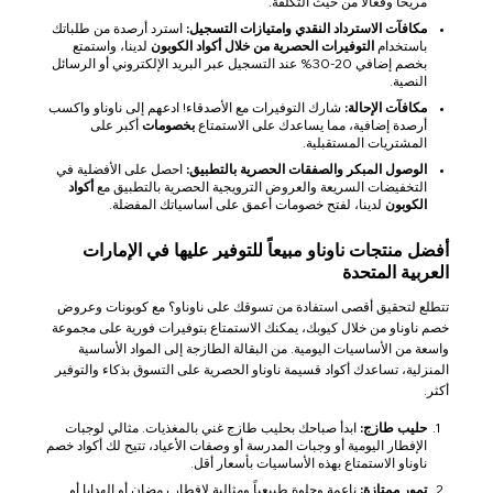
مريحاً وفعالاً من حيث التكلفة.
مكافآت الاسترداد النقدي وامتيازات التسجيل:
استرد أرصدة من طلباتك
باستخدام
التوفيرات الحصرية من خلال أكواد الكوبون
لدينا، واستمتع
بخصم إضافي 20-30% عند التسجيل عبر البريد الإلكتروني أو الرسائل
النصية.
مكافآت الإحالة:
شارك التوفيرات مع الأصدقاء! ادعهم إلى ناوناو واكسب
أرصدة إضافية، مما يساعدك على الاستمتاع
بخصومات
أكبر على
المشتريات المستقبلية.
الوصول المبكر والصفقات الحصرية بالتطبيق:
احصل على الأفضلية في
التخفيضات السريعة والعروض الترويجية الحصرية بالتطبيق مع
أكواد
الكوبون
لدينا، لفتح خصومات أعمق على أساسياتك المفضلة.
أفضل منتجات ناوناو مبيعاً للتوفير عليها في الإمارات
العربية المتحدة
تتطلع لتحقيق أقصى استفادة من تسوقك على ناوناو؟ مع كوبونات وعروض
خصم ناوناو من خلال كيوبك، يمكنك الاستمتاع بتوفيرات فورية على مجموعة
واسعة من الأساسيات اليومية. من البقالة الطازجة إلى المواد الأساسية
المنزلية، تساعدك أكواد قسيمة ناوناو الحصرية على التسوق بذكاء والتوفير
أكثر.
حليب طازج:
ابدأ صباحك بحليب طازج غني بالمغذيات. مثالي لوجبات
الإفطار اليومية أو وجبات المدرسة أو وصفات الأعياد، تتيح لك أكواد خصم
ناوناو الاستمتاع بهذه الأساسيات بأسعار أقل.
تمور ممتازة:
ناعمة وحلوة طبيعياً ومثالية لإفطار رمضان أو الهدايا أو