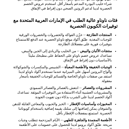
شراء حليب البودرة المدعم بأسعار أقل. استخدم عروض الخصم
الحصرية لدينا لدعم الروتين الصحي دون إفراط في الإنفاق.
فئات ناوناو عالية الطلب في الإمارات العربية المتحدة مع
توفيرات الكوبون الحصرية
المنتجات الطازجة
-- خزّن الفواكه والخضروات والخضروات الورقية
للوجبات المغذية. طبّق أكواد موقع ناوناو الحصرية عند الدفع للاستمتاع
بتوفيرات فورية على مفضلاتك الطازجة.
منتجات الألبان والبيض
-- من الحليب والزبادي إلى الجبن والبيض،
تساعدك عروض خصم ناوناو على الحفاظ على مطبخك مليئاً
بالأساسيات دون إفراط في الإنفاق.
الوجبات الخفيفة والأطعمة المعبأة
-- الشيبس والمكسرات والشوكولاتة
وألواح البروتين أسهل على الميزانية عندما تستخدم أكواد ناوناو لدينا.
استفد من صفقات ناوناو الخاصة والقسائم للوجبات الخفيفة بأسعار
معقولة.
المشروبات والعصائر
-- انتعش بالعصائر والعصائر السموذي
والمشروبات العشبية أثناء الاستفادة من التوفيرات الموثقة. تساعدك
أكواد الخصم لدينا على الشرب بذكاء دون تفويت الجودة.
المخبوزات وأساسيات الإفطار
-- الخبز والحبوب والمعاجن القابلة للدهن
والشوفان يمكن إضافتها إلى سلتك بقيمة إضافية باستخدام كوبوناتنا
الحصرية. استمتع بمفضلات الإفطار بأقل.
الأطعمة المجمدة والجاهزة للطهي
-- الأيام المزدحمة تتطلب وجبات
مريحة. طبّق أكواد برومو لدينا للحصول على خصومات على الأطعمة