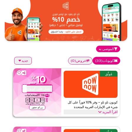
الموصى به
كوبونات
(
33
)
عروض
(
0
)
جديد
مُوثَّق
10
%
خصم
احصل على كوبون
QBC1
116
الاستخدامات
24
54
8
144
كوبون ناو ناو – وفر %10 فوراً على كل
أيام
ساعات
دقائق
ثوان
شيء في الإمارات العربية المتحدة
زر اي ستور
اقرأ المزيد
وفر %10 فوراً مع هذا الكود من ناو ناو على كل شيء. استرد العرض الآن
للحصول على خصومات حصرية على الفئات الرئيسية مثل البقالة، منتجات
الأطفال والرضع، المستلزمات المنزلية، العناية الشخصية والمزيد