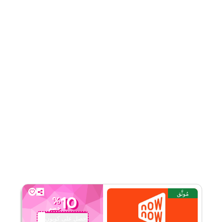
قيّمنا
اقرأ أقل
مُوثَّق
10
%
خصم
احصل على كوبون
QBC1