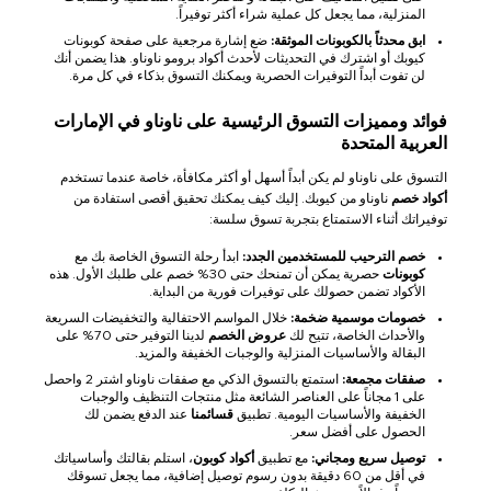
المنزلية، مما يجعل كل عملية شراء أكثر توفيراً.
ابق محدثاً بالكوبونات الموثقة:
ضع إشارة مرجعية على صفحة كوبونات
كيوبك أو اشترك في التحديثات لأحدث أكواد برومو ناوناو. هذا يضمن أنك
لن تفوت أبداً التوفيرات الحصرية ويمكنك التسوق بذكاء في كل مرة.
فوائد ومميزات التسوق الرئيسية على ناوناو في الإمارات
العربية المتحدة
التسوق على ناوناو لم يكن أبداً أسهل أو أكثر مكافأة، خاصة عندما تستخدم
أكواد خصم
ناوناو من كيوبك. إليك كيف يمكنك تحقيق أقصى استفادة من
توفيراتك أثناء الاستمتاع بتجربة تسوق سلسة:
خصم الترحيب للمستخدمين الجدد:
ابدأ رحلة التسوق الخاصة بك مع
كوبونات
حصرية يمكن أن تمنحك حتى 30% خصم على طلبك الأول. هذه
الأكواد تضمن حصولك على توفيرات فورية من البداية.
خصومات موسمية ضخمة:
خلال المواسم الاحتفالية والتخفيضات السريعة
والأحداث الخاصة، تتيح لك
عروض الخصم
لدينا التوفير حتى 70% على
البقالة والأساسيات المنزلية والوجبات الخفيفة والمزيد.
صفقات مجمعة:
استمتع بالتسوق الذكي مع صفقات ناوناو اشتر 2 واحصل
على 1 مجاناً على العناصر الشائعة مثل منتجات التنظيف والوجبات
الخفيفة والأساسيات اليومية. تطبيق
قسائمنا
عند الدفع يضمن لك
الحصول على أفضل سعر.
توصيل سريع ومجاني:
مع تطبيق
أكواد كوبون
، استلم بقالتك وأساسياتك
في أقل من 60 دقيقة بدون رسوم توصيل إضافية، مما يجعل تسوقك