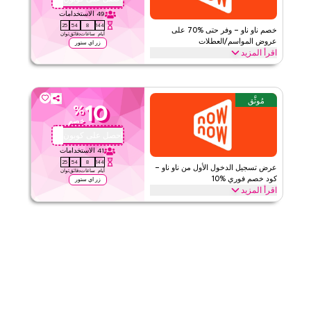
ينطبق على
تطبيق
49
الاستخدامات
24
54
8
144
الفئات
على مستوى الموقع
خصم ناو ناو – وفر حتى %70 على
أيام
ساعات
دقائق
ثوان
عروض المواسم/العطلات
زر اي ستور
اقرأ المزيد
قيّمنا
وفر حتى %70 مع هذا الكوبون من ناو ناو خلال مواسم العروض الاحتفالية،
بما في ذلك رمضان، العيد، الجمعة السوداء، العودة إلى المدرسة وغيرها من
اقرأ أقل
العطلات. استرد العرض الآن
مُوثَّق
10
%
ناو ناو
الأحكام والشروط
خصم
الحد الأدنى للطلب
لا شيء
احصل على كوبون
QBC1
ينطبق على
تطبيق
41
الاستخدامات
24
54
8
144
الفئات
على مستوى الموقع
عرض تسجيل الدخول الأول من ناو ناو –
أيام
ساعات
دقائق
ثوان
كود خصم فوري %10
زر اي ستور
اقرأ المزيد
قيّمنا
هل أنت جديد على ناو ناو؟ سجّل الدخول لأول مرة وطبق هذا الكوبون من
ناو ناو لتحصل على خصم %10فوراً. استمتع بتوفير حصري على جميع
اقرأ أقل
المنتجات في سلة التسوق اليوم
ناو ناو
الأحكام والشروط
الحد الأدنى للطلب
لا شيء
ينطبق على
تطبيق
الفئات
على مستوى الموقع