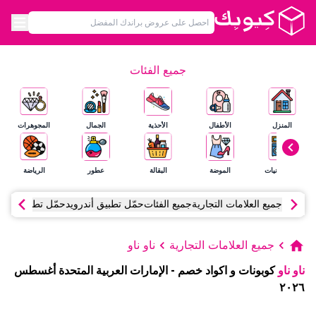
جميع الفئات
المنزل
الأطفال
الأحذية
الجمال
المجوهرات
الإلكترونيات
الموضة
البقالة
عطور
الرياضة
جميع العلامات التجارية
جميع الفئات
حمّل تطبيق أندرويد
حمّل تطبيق آي أ
جميع العلامات التجارية
ناو ناو
ناو ناو
كوبونات و اكواد خصم
-
الإمارات العربية المتحدة
أغسطس
٢٠٢٦