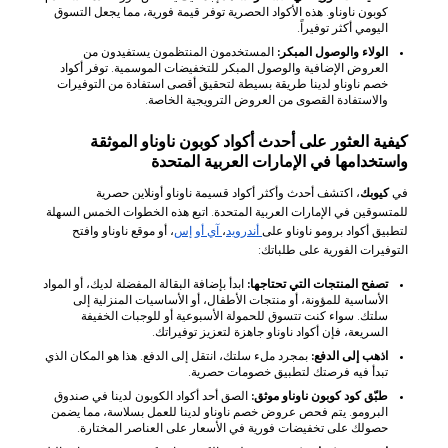
كوبون ناوناو. هذه الأكواد الحصرية توفر قيمة فورية، مما يجعل التسوق
اليومي أكثر توفيراً.
الولاء والوصول المبكر:
المستخدمون المنتظمون يستفيدون من
العروض الإضافية والوصول المبكر للتخفيضات الموسمية. توفر أكواد
خصم ناوناو لدينا طريقة بسيطة لتحقيق أقصى استفادة من التوفيرات
والاستفادة القصوى من العروض الترويجية الخاصة.
كيفية العثور على أحدث أكواد كوبون ناوناو الموثقة
واستخدامها في الإمارات العربية المتحدة
في
كيوبك
، اكتشف أحدث وأكثر أكواد قسيمة ناوناو أونلاين حصرية
للمتسوقين في الإمارات العربية المتحدة. اتبع هذه الخطوات الخمس السهلة
لتطبيق أكواد برومو ناوناو على
أندرويد
،
آي أو إس
، أو موقع ناوناو وافتح
التوفيرات الفورية على طلباتك:
تصفح المنتجات التي تحتاجها:
ابدأ بإضافة البقالة المفضلة لديك، أو المواد
الأساسية للمؤونة، أو منتجات الأطفال، أو الأساسيات المنزلية إلى
سلتك. سواء كنت تتسوق للحمولة الأسبوعية أو للوجبات الخفيفة
السريعة، فإن أكواد ناوناو جاهزة لتعزيز توفيراتك.
اذهب إلى الدفع:
بمجرد ملء سلتك، انتقل إلى الدفع. هذا هو المكان الذي
تبدأ فيه فرصتك لتطبيق خصومات حصرية.
طبّق كود كوبون ناوناو موثق:
الصق أحد أكواد الكوبون لدينا في صندوق
البرومو. يتم فحص عروض خصم ناوناو لدينا للعمل بسلاسة، مما يضمن
حصولك على تخفيضات فورية في الأسعار على العناصر المختارة.