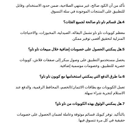
تأكد من أن الكود صالح، غير منتهي الصلاحية، ضمن حدود الاستخدام، وقابل
للتطبيق على المنتجات الموجودة في سلة التسوق.
4.هل قسائم ناو ناو صالحة لجميع الفئات؟
معظم كوبونات ناو ناو تشمل البقالة، الصيدلية، المخبوزات، والاحتياجات
المنزلية لتحقيق أقصى توفير ممكن.
5.هل يمكنني الحصول على خصومات إضافية خلال مبيعات ناو ناو؟
يحصل مستخدمو التطبيق على وصول مبكر إلى صفقات فلاش، كوبونات
حصرية للتطبيق، وخصومات موسمية إضافية.
6.ما طرق الدفع التي يمكنني استخدامها مع كوبون ناو ناو؟
تعمل الكوبونات مع بطاقات الائتمان/الخصم، المحافظ الرقمية، والدفع عند
الاستلام لتجربة شراء سهلة.
7.هل يمكنني الوثوق بهذه الكوبونات من ناو ناو؟
بالتأكيد. توفر كيوبك قسائم موثوقة وعاملة لضمان الحصول على خصومات
حقيقية في كل مرة تتسوق فيها.