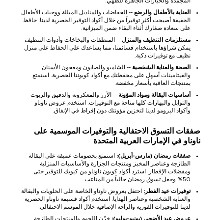
المجمدة والخيارات الجاهزة للطهي.
العناية بالأطفال والرضع
-- الحفاضات والمناديل المبللة ووجبات الأطفال
الخفيفة أصبحت أكثر توفيراً من خلال أكواد التوفير الحصرية لدينا. حافظ
على سعادة صغارك أثناء البقاء ضمن الميزانية.
مستلزمات التنظيف والمنزل
-- المنظفات والبخاخات وأدوات التنظيف
يمكن شراؤها باستخدام قسائمنا، مما يساعدك على الحفاظ على منزل
نظيف مع توفيرات ذكية.
الصحة والعناية الشخصية
-- الشامبو والصابون ومعجون الأسنان
والفيتامينات أسهل على محفظتك مع أكواد كوبوننا الحصرية. استمتع
بمنتجات العافية بأسعار مخفضة.
أساسيات البقالة ومواد المؤونة
-- الأرز والمعكرونة والدقيق والزيوت
والتوابل والبهارات كلها متاحة مع التوفيرات. استخدم عروض ناوناو
وأكواد البرومو لدينا لتخزين مؤونتك دون إفراط في الإنفاق.
صفقات التسوق الاحتفالية والتوفيرات الموسمية على
ناوناو في الإمارات العربية المتحدة
صفقات رمضان (مارس-أبريل):
استمتع بخصومات عميقة على البقالة
الطازجة وعناصر المخبز ومنتجات الجزارة والأساسيات المنزلية
ومفضلات الإفطار. استرد أكواد كوبون ناوناو من كيوبك للتوفير حتى
50% وجعل تسوق رمضان خالياً من المتاعب.
توفيرات عيد الفطر:
احتفل بعروض ناوناو الخاصة على الحلويات والبقالة
والعناية الشخصية وعناصر الهدايا. استخدم أكواد قسيمة ناوناو الحصرية
لدينا للتوفيرات الفورية والراحة الإضافية خلال الموسم الاحتفالي.
عروض عيد الأضحى (يونيو-يوليو):
خزّن اللحوم والمنتجات الطازجة