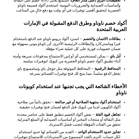
تخفيضات البرق (على مدار العام):
استمتع بحتى 50% خصم على البقالة
وأساسيات الصيدلية والضروريات اليومية. استخدم أكواد قسيمة ناوناو
الحصرية لتحقيق أقصى توفيرات في أي وقت مع دفع خالٍ من المتاعب.
أكواد خصم ناوناو وطرق الدفع المقبولة في الإمارات
العربية المتحدة
بطاقات الائتمان والخصم
-- استرد أكواد برومو ناوناو عند الدفع باستخدام
فيزا وماستركارد والبطاقات الرئيسية الأخرى. أدِر ناوناو موني بسهولة مع
ضمان خصومات فورية على كل عملية شراء مؤهلة.
أبل باي
-- يمكن لمستخدمي آي أو إس الاستمتاع بمدفوعات سريعة وآمنة
أثناء تطبيق أكواد خصم ناوناو الحصرية من كيوبك لتوفيرات سلسة.
المحافظ الرقمية
-- المحافظ الموثوقة مثل جوجل باي وسامسونج باي
تجعل الدفع سلساً، مما يتيح لك فتح توفيرات القسائم بسرعة.
الأخطاء الشائعة التي يجب تجنبها عند استخدام كوبونات
ناوناو
استخدام أكواد منتهية الصلاحية أو غير صالحة
-- تحقق دائماً من صلاحية
أكواد الكوبون لدينا من كيوبك قبل الدفع لضمان فتح توفيرات حقيقية.
تجاهل قيود الفئة
-- بعض أكواد الخصم تنطبق فقط على عناصر محددة
مثل البقالة أو منتجات المخبز أو أساسيات الصيدلية أو السلع المنزلية.
تحقق من الفئات المؤهلة لتجنب فشل الاسترداد.
تجاوز حدود الاستخدام الواحد
-- العديد من القسائم لها حدود استخدام
لكل حساب. التزم بالعدد المسموح من الاستردادات للاستمتاع بتوفيرات