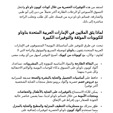
استفد من هذه
التوفيرات الحصرية من خلال كودات كوبون ناو ناو
واجعل
التسوق الأسبوعي أو الرحلات الطارئة أكثر تحملاً. من دبي إلى أبو ظبي
والشارقة، قسائم ناو ناو تزيد من قيمتك على كل طلب وتجلب الراحة
مباشرة إلى بابك.
لماذا يثق الملايين في الإمارات العربية المتحدة بناوناو
للكوبونات الموثقة والتوفيرات الكبيرة
تبحث عن طرق للتوفير على أساسياتك اليومية؟ المتسوقون في الإمارات
العربية المتحدة يثقون بـ
ناوناو
لتوصيله السريع والموثوق والراحة التي لا
تُقاوم---والآن، مع
كوبونات من كيوبك
، أصبح التوفير أسهل من أي وقت مضى.
من
البقالة الطازجة
والمواد الأساسية للمؤونة إلى
المشروبات
، تساعدك
أكواد كوبون ناوناو على التسوق بذكاء للوجبات اليومية والولائم الاحتفالية
وكل شيء بينهما.
حافظ على
أساسيات التجميل والعناية بالبشرة والصحة
صديقة للميزانية
مع
عروض خصم
حصرية وأكواد برومو تجعل منتجات العناية الشخصية
أكثر توفيراً.
يمكن للآباء الاستمتاع
بالتوفيرات على العناية بالأطفال والحفاضات
ومنتجات الأمومة
من خلال قسائم ناوناو لدينا، مما يضمن عناصر عالية
الجودة للصغار دون إفراط في الإنفاق.
طوّر منزلك مع
مستلزمات التنظيف المنزلية والمطبخ والعناية بالمنزل
بينما تستخدم
أكواد كوبون
ناوناو الحصرية لتوفيرات إضافية على