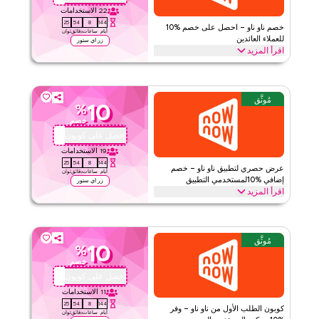
22
الاستخدامات
24
54
8
144
خصم ناو ناو – احصل على خصم %10
أيام
ساعات
دقائق
ثوان
للعملاء العائدين
زر اي ستور
اقرأ المزيد
تعود إلى ناو ناو؟ استرد هذا الكوبون الولائي لتوفير %10 فوراً على طلبك
التالي. استمتع بالمكافآت الخاصة والخصومات على كل المنتجات اليوم
مُوثَّق
ناو ناو
الأحكام والشروط
10
%
خصم
الحد الأدنى للطلب
لا شيء
احصل على كوبون
QBC1
ينطبق على
تطبيق
19
الاستخدامات
الفئات
على مستوى الموقع
24
54
8
144
عرض حصري لتطبيق ناو ناو – خصم
أيام
ساعات
دقائق
ثوان
إضافي %10لمستخدمي التطبيق
زر اي ستور
قيّمنا
اقرأ المزيد
احصل على خصم إضافي %10عند التسوق من خلال تطبيق ناو ناو. حمّل
اقرأ أقل
التطبيق الآن وطبق هذا الكود برومو لتوفير حصري لمستخدمي التطبيق
فقط على جميع مشترياتك
مُوثَّق
10
%
ناو ناو
الأحكام والشروط
خصم
الحد الأدنى للطلب
لا شيء
احصل على كوبون
QBC1
ينطبق على
تطبيق
11
الاستخدامات
24
54
8
144
الفئات
على مستوى الموقع
كوبون الطلب الأول من ناو ناو – وفر
أيام
ساعات
دقائق
ثوان