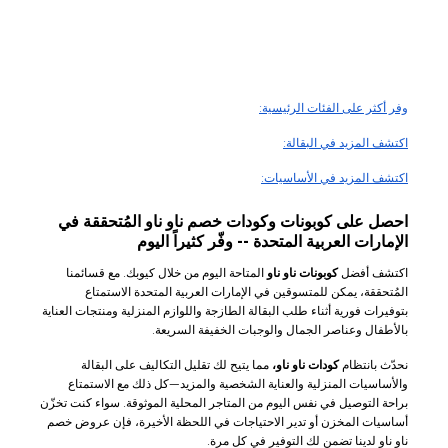
وفر أكثر على الفئات الرئيسية:
اكتشف المزيد في البقالة:
اكتشف المزيد في الأساسيات:
احصل على كوبونات وكودات خصم ناو ناو المُتحققة في
الإمارات العربية المتحدة -- وفّر كثيراً اليوم
اكتشف أفضل
كوبونات ناو ناو
المتاحة اليوم من خلال كيوبك. مع قسائمنا
المُتحققة، يمكن للمتسوقين في الإمارات العربية المتحدة الاستمتاع
بتوفيرات فورية أثناء طلب البقالة الطازجة واللوازم المنزلية ومنتجات العناية
بالأطفال وعناصر الجمال والوجبات الخفيفة السريعة.
نحدّث بانتظام
كودات ناو ناو،
مما يتيح لك تقليل التكاليف على البقالة
والأساسيات المنزلية والعناية الشخصية والمزيد—كل ذلك مع الاستمتاع
براحة التوصيل في نفس اليوم من المتاجر المحلية الموثوقة. سواء كنت تخزّن
أساسيات المخزن أو تدير الاحتياجات في اللحظة الأخيرة، فإن عروض خصم
ناو ناو لدينا تضمن لك التوفير في كل مرة.