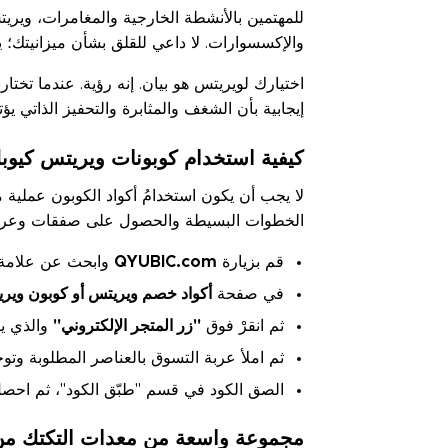
للمهتمين بالأنشطة الخارجية والمغامرات، ويريت
والإكسسوارات. لا داعي للقلق بشأن ميزانيتك؛ ي
اختيارك لويريتس هو بيان. إنه رؤية. عندما تخت
إيجابية بأن الشغف والمثابرة والتحفيز الذاتي 
كيفية استخدام كوبونات ويريتس كيوب
لا يجب أن يكون استخدامُ أكواد الكوبون عملية
الخطوات البسيطة والحصول على صفقات وعروض
قم بزيارة
QYUBIC.com
وابحث عن علامة و
في صفحة
أكواد خصم ويريتس أو كوبون وير
ثم انقرْ فوق
"زر المتجر الإلكتروني"
والذي يت
ثم املأ عربة التسوق بالعناصر المطلوبة وتوج
الصق الكود في قسم "طبّق الكود"، ثم اح
مجموعة واسعة من معدات التكتك من