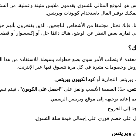
س هو الموقع المثالي للتسوق. يقدمون ملابس متينة وعملية، من الستر
مكنك توفير المال باستخدام كوبونات ويريتس.
ارنا، فإنك تختار مجتمعًا من الأشخاص الناجحين، الذين يفتخرون بأنه
يؤتي ثماره. بغض النظر عن الوضع، هناك دائمًا حل، أو إكسسوار أو قط
ك؟
 معقدة. لا يتطلب الأمر سوى بضع خطوات بسيطة. للاستفادة من هذا الخ
 وخصومات مثيرة في كل مرة تتسوق فيها عبر الإنترنت.
يريتس التجارية أو
كود الكوبون ويريتس
.
يتس
، حدّدْ الصفقة الأنسب وانقرْ على
"احصل على الكوبون"
، فيتم نسخ
م إعادة توجيهه إلى موقع ويريتس الرسمي.
هْ إلى الخروج
صل على خصم فوري على إجمالي قيمة سلة التسوق.
 ويريتس