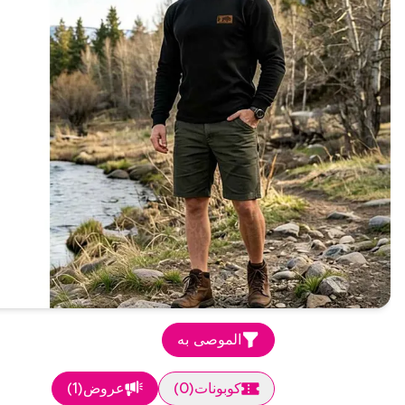
الموصى به
كوبونات
(
0
)
عروض
(
1
)