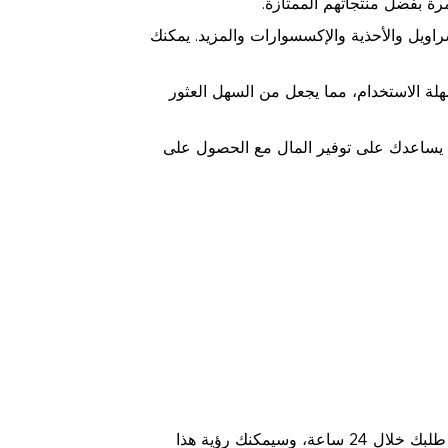
رة بفضل منتجاتهم الممتازة.
اويل والأحذية والإكسسوارات والمزيد. يمكنك
ة الاستخدام، مما يجعل من السهل العثور
 يساعدك على توفير المال مع الحصول على
عند شراء منتج، يمكنك العثور على وقت الشحن المقدر في صفحة تفاصيل المنتج. إذا اخترت الشحن السريع، ستصل طلبك خلال 24 ساعة، وسيمكنك رؤية هذا