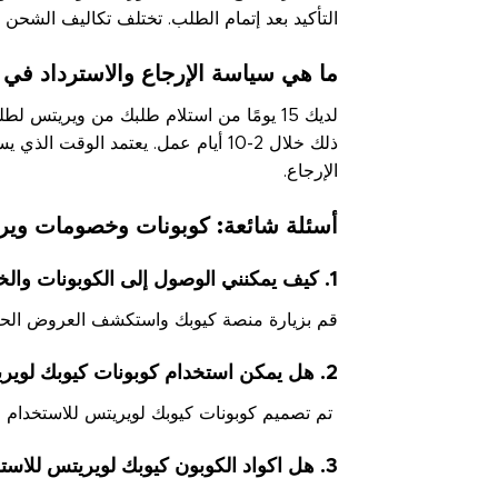
التأكيد بعد إتمام الطلب. تختلف تكاليف الش
ما هي سياسة الإرجاع والاسترداد في
لديك 15 يومًا من استلام طلبك من ويريتس
الإرجاع.
أسئلة شائعة: كوبونات وخصومات وير
1. كيف يمكنني الوصول إلى الكوبونات والخصومات على صفحة كوبونات ويريتس على منصة كيوبك؟
قم بزيارة منصة كيوبك واستكشف العروض الحصر
2. هل يمكن استخدام كوبونات كيوبك لويريتس في المتاجر عبر الإنترنت وغير متصلة بالإنترنت؟
تم تصميم كوبونات كيوبك لويريتس للاستخدام عبر
3. هل اكواد الكوبون كيوبك لويريتس للاستخدام مرة واحدة فقط؟