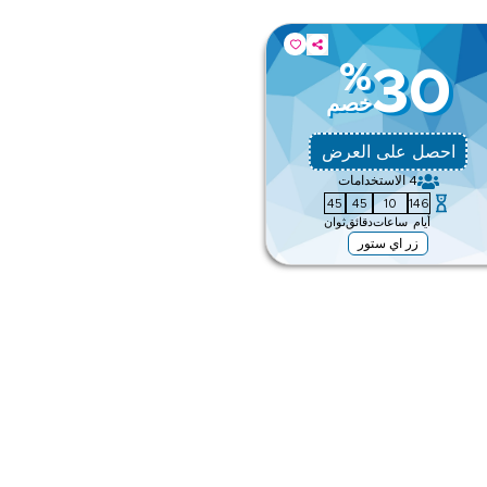
%
30
خصم
احصل على العرض
4
الاستخدامات
44
45
10
146
أيام
ساعات
دقائق
ثوان
زر اي ستور
ق
ى الموقع