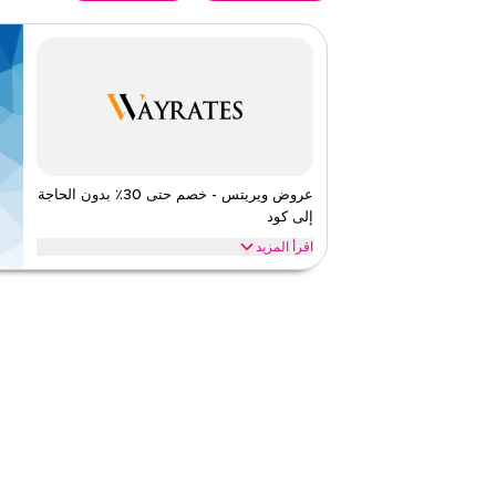
عروض ويريتس - خصم حتى 30٪ بدون الحاجة
إلى كود
اقرأ المزيد
عروض حصرية تصل إلى 30% على ويريتس. وفر على الموضة من خلال الويب/التطبيق
ويريتس
الأحكام والشروط
ينطبق على
ويب/تطبي
الفئات
على مستو
قيّمنا
اقرأ أقل