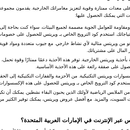
 على معدات ممتازة وقوية لتعزيز مغامراتك الخارجية. يقدمون مجمو
ت التي يمكنك الحصول عليها:
مقاومة للعوامل الجوية مصممة لجميع البيئات. سواء كنت بحاجة إلى
جاتك. استخدم كود الترويج الخاص بـ ويريتس للحصول على خصومات ع
 من ويريتس مثالية لأي نشاط خارجي. مع جيوب متعددة ومواد قوية،
 المال على مشترياتك.
ذية ويريتس الخارجية. توفر هذه الأحذية دعمًا ممتازًا وقوة تحمل، 
صول على صفقة رائعة على هذه الأحذية الأساسية.
وارات ويريتس التكتيكية. من الأحزمة والقفازات التكتيكية إلى الح
 استخدم كود الترويج الخاص بـ ويريتس للحصول على هذه الإكسسوار
 الملابس الرياضية لأولئك الذين يحبون البقاء نشطين. يمكنك أن تكو
ت السويت، والمزيد. مع أفضل عروض ويريتس، يمكنك توفير الكثير م
عبر الإنترنت في الإمارات العربية المتحدة؟