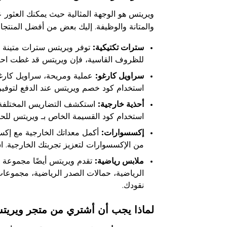
ويريتس هو الوجهة المثالية حيث يمكنك العثور
والمتانة والوظيفة. إليك بعض من أفضل المنتجا
سترات تكتيكية:
توفر ويريتس سترات متينة و
للظروف القاسية، فإن ويريتس قد غطت احتيا
سراويل كارغو:
عملية ومريحة، سراويل كارغو
استخدام كود خصم ويريتس عند الدفع لتوفير
أحذية خارجية:
استكشف التضاريس المختلفة بأح
استخدام كود القسيمة الخاص بـ ويريتس للح
إكسسوارات:
أكمل معداتك الخارجية مع إكسس
من الإكسسوارات لتعزيز تجربتك الخارجية.
ملابس رياضية:
تقدم ويريتس أيضًا مجموعة من
الرياضية، حمالات الصدر الرياضية، مجموعا
نقودك.
لماذا يجب أن أشتري من متجر ويريتس 