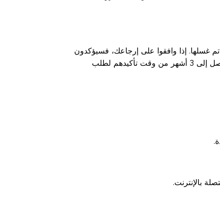
تي تم غسلها. إذا وافقوا على إرجاعك، فسيؤكدون
ذلك خلال 2-10 أيام عمل. يعتمد الوقت الذي يستغرقه استرداد أموالك على حالة طلبك وبنكك. قد يستغرق الأمر ما يصل إلى 3 أشهر من وقت تأكيدهم لطلب
.
لة بالإنترنت.