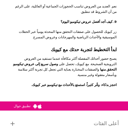
نعم. العديد من العروض تناسب الحجوزات الجماعية أو العائلية، على الرغم
من أن الشروط قد تنطبق.
9. كيف أجد أفضل عروض تيكومبو اليوم؟
زر كيوبك للحصول على صفقات التحقق منها المحدثة يومياً عبر الحفلات
الموسيقية والأحداث الرياضية والمهرجانات وعروض المسرح.
ابدأ التخطيط لتجربة حدثك مع كيوبك
يصبح حضور أحداثك المفضلة أكثر مكافأة عندما تستفيد من العروض
الترويجية الصحيحة. مع كيوبك، تحصل على
وصول سريع إلى عروض تيكومبو
التحقق منها
والصفقات المختارة بعناية التي تجعل كل تجربة أكثر سلاسة
وبأسعار معقولة وغير منسية.
احجز بذكاء. وفّر كثيراً. استمتع بالأحداث مع تيكومبو عبر كيوبك.
تطبيق جوال
أعلى الفئات