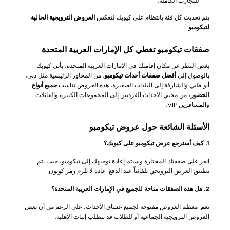
للتجارب الكاملة.
يتم تحديث كل فئة بانتظام على كيوبك لتعكس
العروض الترويجية الحالية
لتيكومبو
.
صفقات تيكومبو تغطي كل الإمارات العربية المتحدة
بغض النظر عن مكان إقامتك في الإمارات العربية المتحدة، يأتي كيوبك
بالوصول إلى
أفضل صفقات أحداث تيكومبو
. من المحاور الرئيسية مثل دبي،
أبو ظبي والشارقة إلى البلدات الصغيرة، هذه العروض تناسب
جميع أنواع
الحضور
، من محبي الأحداث الفرديين إلى المجموعات الكبيرة والعائلات
والمسافرين VIP.
الأسئلة الشائعة حول عروض تيكومبو
1. كيف أسترجع عرض تيكومبو على كيوبك؟
انقر على صفقتك المختارة وسيتم إعادة توجيهك إلى تيكومبو، حيث يتم
تطبيق العرض الترويجي تلقائياً عند الدفع. عادة لا يلزم رمز كوبون.
2. هل هذه الصفقات متاحة للجميع في الإمارات العربية المتحدة؟
نعم. معظم العروض مفتوحة لجميع عشاق الأحداث، على الرغم من أن بعض
العروض الترويجية الجماعية أو للطلاب قد تتطلب إثبات الأهلية.