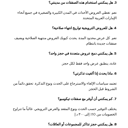
3. هل يمكنني استخدام هذه الصفقات من مدينتي؟
نعم. تغطي العروض الأحداث في المدن الكبيرة والصغيرة في جميع أنحاء
الإمارات العربية المتحدة.
4. هل للعروض الترويجية تواريخ انتهاء صلاحية؟
نعم. كل عرض محدود المدة. يحدث كيوبك العروض منتهية الصلاحية ويضيف
صفقات جديدة بانتظام.
5. هل يمكنني دمج عروض متعددة في حجز واحد؟
عادة، ينطبق عرض واحد فقط لكل حجز.
6. ماذا يحدث إذا ألغيت تذكرتي؟
تعتمد سياسات الإلغاء والاسترجاع على الحدث ونوع التذكرة. تحقق دائماً من
الشروط قبل الحجز.
7. كم يمكنني أن أوفر مع صفقات تيكومبو؟
يختلف التوفير حسب الحدث ونوع المقعد والعرض الترويجي. غالباً ما تتراوح
الخصومات من 10٪ إلى ٣٠٠ د.إ.
8. هل يمكنني حجز تذاكر للمجموعات أو العائلات؟