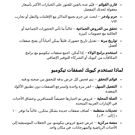
قارن القوائم
-- قيّم عدة بائعين للعثور على الخيارات الأكثر بأسعار
معقولة لحدثك المفضل.
حزم وادخر
-- ابحث عن حزم تجمع التذاكر مع الإقامات والنقل أو تجارب
VIP.
تحقق من العروض الجماعية
-- غالباً ما تأتي الحجوزات الجماعية أو
العائلية مع خصومات كبيرة.
تواريخ مرنة
-- تعديل تاريخ حضورك قليلاً يمكن أحياناً أن يفتح صفقات
أفضل.
استخدم برامج الولاء
-- إذا أمكن، اجمع صفقات تيكومبو مع برامج
المكافآت من كيوبك أو الشركاء للتوفير الإضافي.
لماذا تستخدم كيوبك لصفقات تيكومبو
قوائم التحقق
-- يتم فحص كل عرض بدقة للتحقق من صحته ودقته.
التفعيل السهل
-- انقر مرة واحدة واسترجع الصفقات دون تطبيق الأكواد
المعقدة.
الصلة المحلية
-- عروض تم اختيارها خصيصاً للمسافرين وعشاق الأحداث
في الإمارات العربية المتحدة.
تحديثات منتظمة
-- تُضاف صفقات جديدة بشكل متكرر، غالباً ما توفر ١٠٠
د.إ إلى ٣٠٠ د.إ.
منصة مركزية
-- عرض جميع عروض تيكومبو، من الحفلات الموسيقية إلى
الأحداث الرياضية والمهرجانات، في مكان واحد.