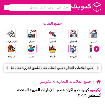
جميع الفئات
المنزل
الأطفال
الأحذية
الجمال
المجوهرات
الإلكترونيات
الموضة
البقالة
عطور
الرياضة
جميع العلامات التجارية
جميع الفئات
حمّل تطبيق أندرويد
حمّل تطبيق آي أ
جميع العلامات التجارية
تيكومبو
تيكومبو
كوبونات و اكواد خصم
-
الإمارات العربية المتحدة
أغسطس
٢٠٢٦