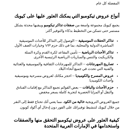
المفضلة كل عام.
أنواع عروض تيكومبو التي يمكنك العثور عليها على كيوبك
يجمع كيوبك مجموعة واسعة من
صفقات تذاكر تيكومبو
ويبقيها محدثة بشكل
مستمر حتى تتمكن من التخطيط بذكاء والتوفير أكثر:
تذاكر الحفلات الموسيقية
-- الوصول إلى التذاكر للأحداث الموسيقية
المباشرة الدولية والمحلية، بما في ذلك حزم VIP وخيارات الصف الأول.
تذاكر الأحداث الرياضية
-- تأمين المقاعد لكرة القدم وكرة السلة
والكريكيت والتنس والمباريات الرياضية الرئيسية الأخرى.
تصاريح المهرجانات
-- التذاكر للمهرجانات الثقافية والموسيقية والغذائية
والفنية التي تحدث في جميع أنحاء البلاد.
عروض المسرح والكوميديا
-- احجز مكانك لعروض مسرحية وموسيقية
وأحداث الكوميديا.
حزم الأحداث والباقات
-- بعض القوائم تجمع التذاكر مع إقامات الفنادق
والنقل أو المزايا الحصرية لتجربة كاملة بسعر مخفض.
جميع العروض الترويجية
خالية من الكود
، مما يعني أنك تحتاج فقط إلى النقر
من خلال كيوبك لتنشيط توفيراتك على الفور دون إدخال أي أكواد كوبون.
كيفية العثور على عروض تيكومبو التحقق منها والصفقات
واستخدامها في الإمارات العربية المتحدة