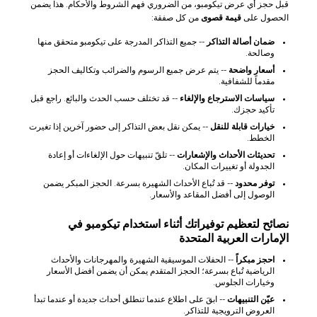
قبل حجز أي عرض تيكومبو، من الضروري فهم الشروط والأحكام. هذا يضمن
الحصول على
قيمة قصوى
من كل صفقة:
ضمان أصالة التذاكر
-- جميع التذاكر المدرجة على تيكومبو متحقق منها
وصالحة.
أسعار واضحة
-- يتم عرض جميع الرسوم والضرائب وتكاليف الحجز
مقدماً للشفافية.
سياسات الاسترجاع والإلغاء
-- قد تختلف حسب الحدث والبائع. راجع قبل
تأكيد حجزك.
خيارات قابلة للنقل
-- يمكن نقل بعض التذاكر إلى حضور آخرين إذا تغيرت
الخطط.
تحديثات الأحداث والإشعارات
-- تلقّ تنبيهات حول الإلغاءات أو إعادة
الجدولة أو تغييرات المكان.
توفر محدود
-- قد تُباع الأحداث الشهيرة بسرعة. الحجز المبكر يضمن
الوصول إلى أفضل المقاعد والأسعار.
نصائح لتعظيم توفيراتك أثناء استخدام تيكومبو في
الإمارات العربية المتحدة
احجز مبكراً
-- الحفلات الموسيقية الشهيرة والمهرجانات والأحداث
الرياضية تُباع بسرعة؛ الحجز المتقدم يمكن أن يضمن أفضل الأسعار
وخيارات الجلوس.
عيّن التنبيهات
-- ابقَ على اطلاع عندما تنطلق أحداث جديدة أو عندما تبدأ
العروض الترويجية للتذاكر.