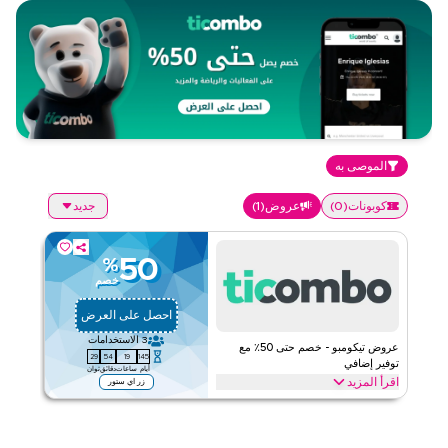
الموصى به
كوبونات
(
0
)
عروض
(
1
)
جديد
50
%
خصم
احصل على العرض
3
الاستخدامات
عروض تيكومبو - خصم حتى 50٪ مع
28
54
19
145
توفير إضافي
أيام
ساعات
دقائق
ثوان
اقرأ المزيد
زر اي ستور
عروض حصرية تصل إلى 50٪ على تيكومبو. وفر على تذاكر الحفلات
الموسيقية، الفعاليات الرياضية، وعروض المسرح عبر الموقع والتطبيق.