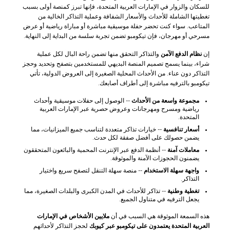
للسكان والزوار في الإمارات العربية المتحدة، فإنها تبرز كمنصة أولى بسبب
تغطيتها الشاملة للأحداث والأسعار الشفافة وعملية التذاكر الخالية من
المتاعب. سواء كنت تحضر حفلة موسيقية مباشرة أو مباراة رياضية أو عرض
مسرحي أو مهرجان، فإن تيكومبو تضمن تجربة سلسة من البداية إلى النهاية.
إن
نظام الدفع الآمن
والتذاكر التحقق منها تضمن راحة البال لكل عملية
شراء، بينما يسمح تصميم المنصة البديهي للمستخدمين بتصفح وتحديد وحجز
التذاكر دون عناء. من الأحداث المحلية الصغيرة إلى العروض الدولية، تأتي
تيكومبو بالترفيه مباشرة إلى أطراف أصابعك.
مجموعة واسعة من الأحداث
-- الوصول إلى حفلات موسيقية وأحداث
رياضية ومسرح ومهرجانات وعروض حصرية عبر الإمارات العربية
المتحدة.
أسعار تنافسية
-- خيارات تذاكر متعددة لتناسب جميع الميزانيات، مما
يضمن حصولك على أفضل صفقة لكل حدث.
معاملات آمنة
-- أنظمة الدفع عبر الإنترنت المحمية والبائعون المتحققون
يضمنون الحجوزات الآمنة والموثوقة.
واجهة سهلة الاستخدام
-- منصة سهلة التنقل لتصفح سريع واختيار
التذاكر.
تغطية وطنية
-- تذاكر للأحداث في المدن الكبرى والبلدات الصغيرة، مما
يجعل الترفيه في متناول الجميع.
هذه السمعة الموثوقة هي السبب في أن
ملايين الأشخاص في الإمارات
العربية المتحدة يعتمدون على تيكومبو عبر كيوبك
لحجز التذاكر لأحداثهم