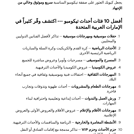
يجعل كيوبك العثور على صفقة تيكومبو المناسبة
سريع وموثوق وخالي من
الإجهاد
.
أفضل 10 فئات أحداث تيكومبو --- اكتشف وفّر كثيراً في
الإمارات العربية المتحدة
حفلات موسيقية ومهرجانات موسيقية
-- تذاكر لأفضل الفنانين الدوليين
والمحليين.
الأحداث الرياضية
-- كرة القدم والكريكيت وكرة السلة والمباريات
الرياضية الرئيسية الأخرى.
المسرح والموسيقى
-- مسرحيات وأوبرا وعروض مباشرة للجميع.
عروض الكوميديا
-- عروض الكوميديا والأحداث الترفيهية.
المهرجانات الثقافية
-- احتفالات فنية وموسيقية وثقافية في جميع أنحاء
البلاد.
مهرجانات الطعام والمشروبات
-- أحداث طهوية وتذوقات وتجارب
فاخرة.
ورش العمل والندوات
-- أحداث إبداعية وتعليمية واحترافية لبناء
المهارات.
مهرجانات الأفلام والإعلام
-- عروض الأفلام والعروض الأولى والعروض
الإعلامية.
الأنشطة المغامرة والخارجية
-- الرياضة والمنافسات والأحداث الترفيهية.
حزم الأحداث وحزم VIP
-- تذاكر مدمجة مع إقامات الفنادق أو النقل