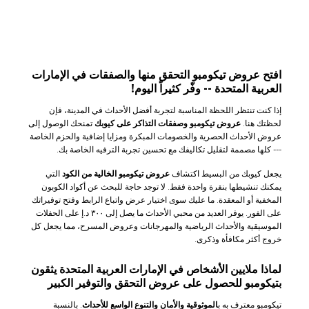
افتح عروض تيكومبو التحقق منها والصفقات في الإمارات
العربية المتحدة -- وفّر كثيراً اليوم!
إذا كنت تنتظر اللحظة المناسبة لتجربة أفضل الأحداث في المدينة، فإن
لحظتك هنا.
عروض تيكومبو وصفقات التذاكر على كيوبك
تمنحك الوصول إلى
عروض الأحداث الحصرية والخصومات المبكرة ومزايا إضافية والحزم الخاصة
--- كلها مصممة لتقليل تكاليفك مع تحسين تجربة الترفيه الخاصة بك.
يجعل كيوبك من البسيط اكتشاف
عروض تيكومبو الخالية من الكود
التي
يمكنك تنشيطها بنقرة واحدة فقط. لا توجد حاجة للبحث عن أكواد الكوبون
المخفية أو المعقدة. ما عليك سوى اختيار عرض واتباع الرابط وفتح توفيراتك
على الفور. يوفر العديد من محبي الأحداث ما يصل إلى ٣٠٠ د.إ على الحفلات
الموسيقية والأحداث الرياضية والمهرجانات وعروض المسرح، مما يجعل كل
خروج أكثر مكافأة وذكرى.
لماذا ملايين الأشخاص في الإمارات العربية المتحدة يثقون
بتيكومبو للحصول على عروض التحقق والتوفير الكبير
تيكومبو معترف به ب
الموثوقية والأمان والتنوع الواسع للأحداث
. بالنسبة