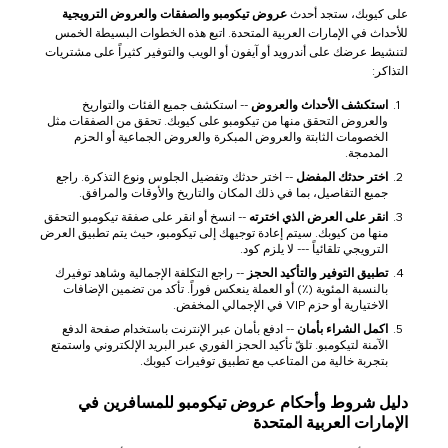
على كيوبك، ستجد أحدث
عروض تيكومبو والصفقات والعروض الترويجية
للأحداث في الإمارات العربية المتحدة. اتبع هذه الخطوات البسيطة الخمس
لتنشيط عرضك على أندرويد أو آيفون أو الويب والتوفير كثيراً على مشتريات
التذاكر:
استكشف الأحداث والعروض
-- استكشف جميع الفئات والتواريخ
والعروض التحقق منها من تيكومبو على كيوبك. تحقق من الصفقات مثل
الخصومات الثابتة والعروض المبكرة والعروض الجماعية أو الحزم
المدمجة.
اختر حدثك المفضل
-- اختر حدثك وتفضيل الجلوس ونوع التذكرة. راجع
جميع التفاصيل، بما في ذلك المكان والتاريخ والأوقات والمرافق.
انقر على العرض الذي اخترته
-- انسخ أو انقر على صفقة تيكومبو التحقق
منها من كيوبك. سيتم إعادة توجيهك إلى تيكومبو، حيث يتم تطبيق العرض
الترويجي تلقائياً --- لا يلزم كود.
تطبيق التوفير والتأكيد الحجز
-- راجع التكلفة الإجمالية وشاهد توفيرك
بالنسبة المئوية (٪) أو العملة ينعكس فوراً. تأكد من تضمين الإضافات
الاختيارية أو حزم VIP في الإجمالي المخفض.
اكمل الشراء بأمان
-- ادفع بأمان عبر الإنترنت باستخدام صفحة الدفع
الآمنة لتيكومبو. تلقّ تأكيد الحجز الفوري عبر البريد الإلكتروني واستمتع
بتجربة خالية من المتاعب مع تطبيق توفيرات كيوبك.
دليل شروط وأحكام عروض تيكومبو للمسافرين في
الإمارات العربية المتحدة