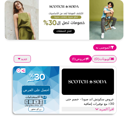
الموصى به
كوبونات
(
0
)
عروض
(
1
)
جديد
30
%
خصم
احصل على العرض
8
الاستخدامات
عروض سكوتش اند صودا - خصم حتى
19
1
18
143
30٪ مع توفيرات إضافية
أيام
ساعات
دقائق
ثوان
اقرأ المزيد
زر اي ستور
عروض حصرية تصل إلى 30% على سكوتش اند صودا. وفر على الموضة من
خلال الويب/التطبيق