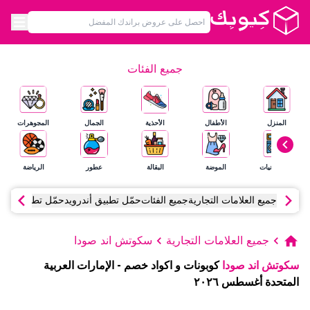
جميع الفئات
المنزل
الأطفال
الأحذية
الجمال
المجوهرات
الإلكترونيات
الموضة
البقالة
عطور
الرياضة
جميع العلامات التجارية
جميع الفئات
حمّل تطبيق أندرويد
حمّل تطبيق آي أ
جميع العلامات التجارية
سكوتش اند صودا
سكوتش اند صودا
كوبونات و اكواد خصم
-
الإمارات العربية
المتحدة
أغسطس
٢٠٢٦