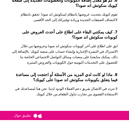
6. كم هو معدل إضافة الكوبونات والخصومات الجديدة إلى صفحة
كيوبك سكوتش اند صودا؟
تقوم كيوبك بتحديث عروضها بانتظام لسكوتش اند صودا. تحقق بانتظام
لاكتشاف الصفقات الجديدة وزيادة توفيراتك إلى الحد الأقصى.
7. كيف يمكنني البقاء على اطلاع على أحدث العروض على
كوبونات سكوتش اند صودا؟
ابق على اطلاع على آخر كوبونات سكوتش اند صودا وعروضها من خلال
الاشتراك في النشرة الإخبارية وإنشاء حساب على منصة كيوبك. بالإضافة إلى
ذلك، يمكنك متابعتنا على منصات وسائل التواصل الاجتماعي الخاصة بنا
للحصول على التحديثات اليومية حول الكوبونات والعروض المثيرة.
8. ماذا لو كانت لدي المزيد من الأسئلة أو احتجت إلى مساعدة
فيما يتعلق بكوبونات سكوتش اند صودا على كيوبك؟
لا تتردد في الاتصال بفريق دعم العملاء الودود لدينا. نحن هنا لمساعدتك في
الاستفادة القصوى من تجارب تناول الطعام من خلال كيوبك.
تطبيق جوال