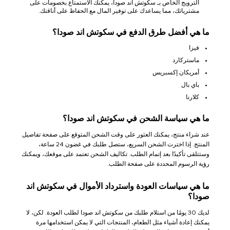
الترويج الخاص بـ سكوتش اند صودا، يمكنك الاستمتاع بخصومات على
مشترياتك، مما يساعدك على توفير المال مع الحفاظ على أناقتك.
ما هي أفضل طرق الدفع في سكوتش اند صودا؟
فيزا
ماستركارد
أمريكان إكسبريس
باي بال
كلارنا
ما هي سياسة الشحن في سكوتش اند صودا؟
عند شراء منتج، يمكنك العثور على وقت الشحن المتوقع على صفحة تفاصيل
المنتج. إذا اخترت الشحن السريع، ستصل طلبك في غضون 24 ساعة،
وستتلقى تأكيدًا بعد إتمام الطلب. تكاليف الشحن تعتمد على موقعك، ويمكنك
رؤية الرسوم المحددة على صفحة الطلب.
ما هي سياسات العودة واسترداد الأموال في سكوتش اند
صودا؟
لديك 30 يومًا من استلام طلبك من سكوتش اند صودا لطلب العودة. لكن، لا
يمكنك إعادة أشياء مثل الطعام، المنتجات التي لا يمكن استخدامها مرة