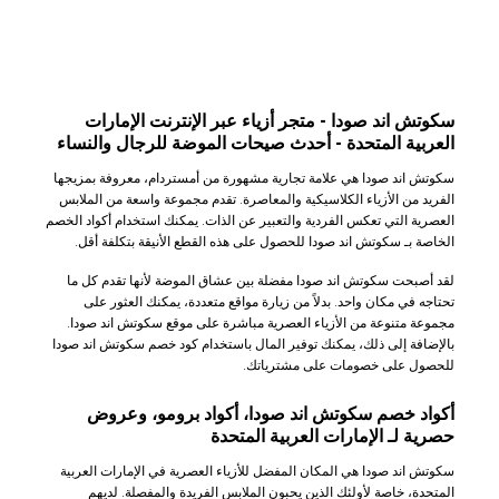
سكوتش اند صودا - متجر أزياء عبر الإنترنت الإمارات
العربية المتحدة - أحدث صيحات الموضة للرجال والنساء
سكوتش اند صودا هي علامة تجارية مشهورة من أمستردام، معروفة بمزيجها
الفريد من الأزياء الكلاسيكية والمعاصرة. تقدم مجموعة واسعة من الملابس
العصرية التي تعكس الفردية والتعبير عن الذات. يمكنك استخدام أكواد الخصم
الخاصة بـ سكوتش اند صودا للحصول على هذه القطع الأنيقة بتكلفة أقل.
لقد أصبحت سكوتش اند صودا مفضلة بين عشاق الموضة لأنها تقدم كل ما
تحتاجه في مكان واحد. بدلاً من زيارة مواقع متعددة، يمكنك العثور على
مجموعة متنوعة من الأزياء العصرية مباشرة على موقع سكوتش اند صودا.
بالإضافة إلى ذلك، يمكنك توفير المال باستخدام كود خصم سكوتش اند صودا
للحصول على خصومات على مشترياتك.
أكواد خصم سكوتش اند صودا، أكواد برومو، وعروض
حصرية لـ الإمارات العربية المتحدة
سكوتش اند صودا هي المكان المفضل للأزياء العصرية في الإمارات العربية
المتحدة، خاصة لأولئك الذين يحبون الملابس الفريدة والمفصلة. لديهم