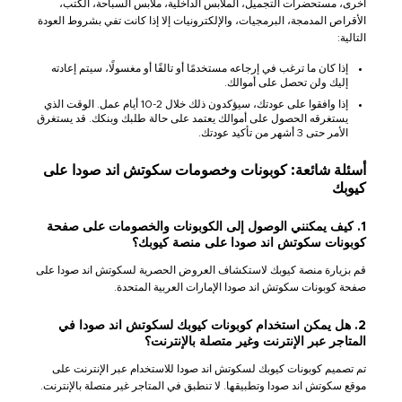
أخرى، مستحضرات التجميل، الملابس الداخلية، ملابس السباحة، الكتب،
الأقراص المدمجة، البرمجيات، والإلكترونيات إلا إذا كانت تفي بشروط العودة
التالية:
إذا كان ما ترغب في إرجاعه مستخدمًا أو تالفًا أو مغسولًا، سيتم إعادته
إليك ولن تحصل على أموالك.
إذا وافقوا على عودتك، سيؤكدون ذلك خلال 2-10 أيام عمل. الوقت الذي
يستغرقه الحصول على أموالك يعتمد على حالة طلبك وبنكك. قد يستغرق
الأمر حتى 3 أشهر من تأكيد عودتك.
أسئلة شائعة: كوبونات وخصومات سكوتش اند صودا على
كيوبك
1. كيف يمكنني الوصول إلى الكوبونات والخصومات على صفحة
كوبونات سكوتش اند صودا على منصة كيوبك؟
قم بزيارة منصة كيوبك لاستكشاف العروض الحصرية لسكوتش اند صودا على
صفحة كوبونات سكوتش اند صودا الإمارات العربية المتحدة.
2. هل يمكن استخدام كوبونات كيوبك لسكوتش اند صودا في
المتاجر عبر الإنترنت وغير متصلة بالإنترنت؟
تم تصميم كوبونات كيوبك لسكوتش اند صودا للاستخدام عبر الإنترنت على
موقع سكوتش اند صودا وتطبيقها. لا تنطبق في المتاجر غير متصلة بالإنترنت.