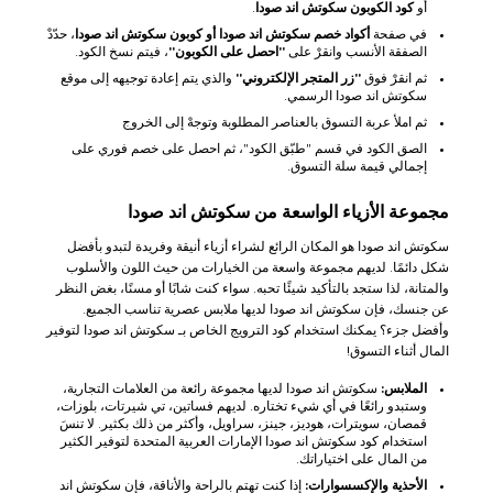
أو
كود الكوبون سكوتش اند صودا
.
في صفحة
أكواد خصم سكوتش اند صودا أو كوبون سكوتش اند صودا
، حدّدْ
الصفقة الأنسب وانقرْ على
"احصل على الكوبون"
، فيتم نسخ الكود.
ثم انقرْ فوق
"زر المتجر الإلكتروني"
والذي يتم إعادة توجيهه إلى موقع
سكوتش اند صودا الرسمي.
ثم املأ عربة التسوق بالعناصر المطلوبة وتوجهْ إلى الخروج
الصق الكود في قسم "طبّق الكود"، ثم احصل على خصم فوري على
إجمالي قيمة سلة التسوق.
مجموعة الأزياء الواسعة من سكوتش اند صودا
سكوتش اند صودا هو المكان الرائع لشراء أزياء أنيقة وفريدة لتبدو بأفضل
شكل دائمًا. لديهم مجموعة واسعة من الخيارات من حيث اللون والأسلوب
والمتانة، لذا ستجد بالتأكيد شيئًا تحبه. سواء كنت شابًا أو مسنًا، بغض النظر
عن جنسك، فإن سكوتش اند صودا لديها ملابس عصرية تناسب الجميع.
وأفضل جزء؟ يمكنك استخدام كود الترويج الخاص بـ سكوتش اند صودا لتوفير
المال أثناء التسوق!
الملابس:
سكوتش اند صودا لديها مجموعة رائعة من العلامات التجارية،
وستبدو رائعًا في أي شيء تختاره. لديهم فساتين، تي شيرتات، بلوزات،
قمصان، سويترات، هوديز، جينز، سراويل، وأكثر من ذلك بكثير. لا تنسَ
استخدام كود سكوتش اند صودا الإمارات العربية المتحدة لتوفير الكثير
من المال على اختياراتك.
الأحذية والإكسسوارات:
إذا كنت تهتم بالراحة والأناقة، فإن سكوتش اند