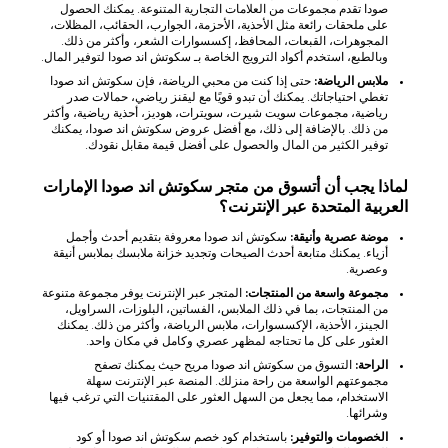
صودا تقدم مجموعات من العلامات التجارية المتنوعة. يمكنك الحصول
على ملحقات رائعة مثل الأحذية، الأحزمة، الجوارب، الحقائب، المظلات،
المجوهرات، القبعات، المحافظ، إكسسوارات الشعر، وأكثر من ذلك.
وبالطبع، استخدم أكواد الترويج الخاصة بـ سكوتش اند صودا لتوفير المال.
ملابس الرياضة:
حتى إذا كنت من محبي الرياضة، فإن سكوتش اند صودا
تغطي احتياجاتك. يمكنك أن تبدو قويًا مع ليقنز رياضي، حمالات صدر
رياضية، مجموعات سويت شيرت، سويترات، هوديز، أحذية رياضية، وأكثر
من ذلك. بالإضافة إلى ذلك، مع أفضل عروض سكوتش اند صودا، يمكنك
توفير الكثير من المال والحصول على أفضل قيمة مقابل نقودك.
لماذا يجب أن أتسوق من متجر سكوتش اند صودا الإمارات
العربية المتحدة عبر الإنترنت؟
موضة عصرية وأنيقة:
سكوتش اند صودا معروفة بتقديم أحدث وأجمل
أزياء. يمكنك متابعة أحدث الصيحات وتجديد خزانة ملابسك بملابس أنيقة
وعصرية.
مجموعة واسعة من المنتجات:
المتجر عبر الإنترنت يوفر مجموعة متنوعة
من المنتجات، بما في ذلك الملابس، الفساتين، البلوزات، السراويل،
الجينز، الأحذية، الإكسسوارات، ملابس الرياضة، وأكثر من ذلك. يمكنك
العثور على كل ما تحتاجه لمظهر عصري وكامل في مكان واحد.
الراحة:
التسوق من سكوتش اند صودا مريح حيث يمكنك تصفح
مجموعتهم الواسعة من راحة منزلك. المنصة عبر الإنترنت سهلة
الاستخدام، مما يجعل من السهل العثور على المقتنيات التي ترغب فيها
وشرائها.
الخصومات والتوفير:
باستخدام كود خصم سكوتش اند صودا أو كود