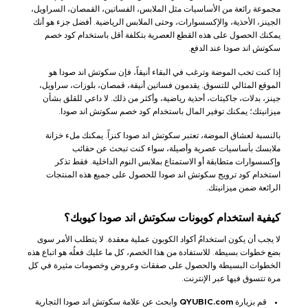
مجموعة رائعة من الأساسيات مثل الملابس، الفساتين، القمصان، السراويل،
الجينز، الأحذية، والإكسسوارات، وحتى الملابس الرياضية. أفضل جزء هو أنك
يمكنك الحصول على هذه القطع العصرية بتكلفة أقل باستخدام كود خصم
سكوتش اند صودا عند الدفع.
إذا كنت تحب الموضة وترغب في البقاء أنيقاً، فإن سكوتش اند صودا هو
الموقع المثالي للتسوق. يقدمون فساتين أنيقة، قمصان، بلوزات، سراويل،
جينز، بدلات، جاكيتات، أحذية رياضية، وأكثر من ذلك. لا داعي للقلق بشأن
ميزانيتك؛ يمكنك توفير المال باستخدام كود خصم سكوتش اند صودا.
بالنسبة لعشاق الموضة، تعتبر سكوتش اند صودا كنزاً. يمكنك ملء خزانة
ملابسك بأساسيات عصرية وأصيلة، سواء كنت تبحث عن حقائب
وإكسسوارات متطابقة أو الاستمتاع بملابس النوم الداخلية. فقط تذكر
استخدام كود ترويج سكوتش اند صودا للحصول على جميع هذه المنتجات
الرائعة ضمن ميزانيتك.
كيفية استخدام كوبونات سكوتش اند صودا كيوبك؟
لا يجب أن يكون استخدامُ أكواد الكوبون عملية معقدة. لا يتطلب الأمر سوى
بضع خطوات بسيطة. للاستفادة من هذا الخصم، كل ما عليك فعلُه هو اتباع هذه
الخطوات البسيطة والحصول على صفقات وعروض وخصومات مثيرة في كل
مرة تتسوق فيها عبر الإنترنت.
قم بزيارة
QYUBIC.com
وابحث عن علامة سكوتش اند صودا التجارية