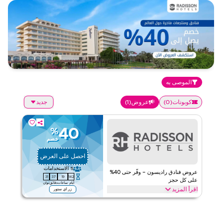
الموصى به
كوبونات
(
0
)
عروض
(
1
)
جديد
40
%
خصم
احصل على العرض
5
الاستخدامات
عروض فنادق راديسون – وفّر حتى 40%
31
37
19
142
على كل حجز
أيام
ساعات
دقائق
ثوان
اقرأ المزيد
زر اي ستور
وفّر حتى 40% على إقامات فنادق راديسون، بما في ذلك الفنادق الفاخرة،
والمنتجات الشاطئية، والعقارات الصديقة للأعمال، والإجازات العائلية. طبق
هذا العرض الآن للحصول على توفير فوري على حجز سفرك.