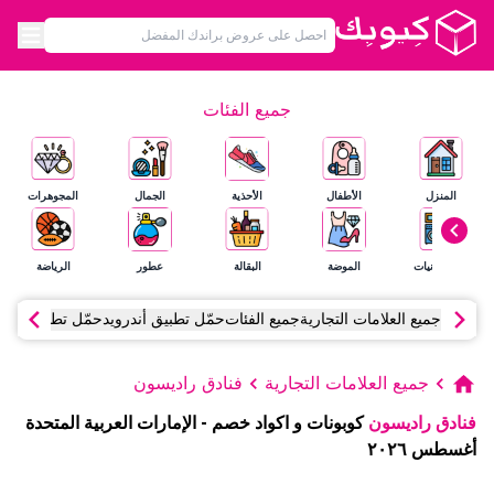
جميع الفئات
المنزل
الأطفال
الأحذية
الجمال
المجوهرات
الإلكترونيات
الموضة
البقالة
عطور
الرياضة
جميع العلامات التجارية
جميع الفئات
حمّل تطبيق أندرويد
حمّل تطبيق آي أ
جميع العلامات التجارية
فنادق راديسون
فنادق راديسون
كوبونات و اكواد خصم
-
الإمارات العربية المتحدة
أغسطس
٢٠٢٦