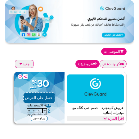
الموصى به
كوبونات
(
0
)
عروض
(
1
)
جديد
30
%
خصم
احصل على العرض
4
الاستخدامات
عروض كليفجارد - خصم حتى 30٪ مع
38
18
10
144
توفيرات إضافية
أيام
ساعات
دقائق
ثوان
اقرأ المزيد
زر اي ستور
عروض حصرية تصل إلى 30% على كليفجارد. وفر على الخدمات من خلال
الويب/التطبيق