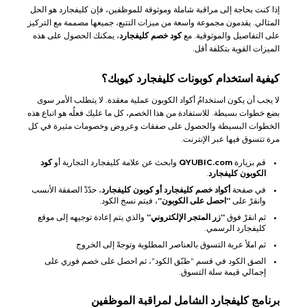
إذا كنت بحاجة إلى مراقبة شاملة وموثوقة للموظفين، فإن كليفجارد هو الحل
المثالي. يقدمون مجموعة واسعة من ميزات التتبع، جميعها مصممة مع التركيز
على التفاصيل والموثوقية. مع
كود خصم كليفجارد
، يمكنك الحصول على هذه
الميزات القوية بتكلفة أقل.
كيفية استخدام كوبونات كليفجارد كيوبك؟
لا يجب أن يكون استخدامُ أكواد الكوبون عملية معقدة. لا يتطلب الأمر سوى
بضع خطوات بسيطة. للاستفادة من هذا الخصم، كل ما عليك فعلُه هو اتباع هذه
الخطوات البسيطة والحصول على صفقات وعروض وخصومات مثيرة في كل
مرة تتسوق فيها عبر الإنترنت.
قم بزيارة
QYUBIC.com
وابحث عن علامة كليفجارد التجارية أو
كود
الكوبون كليفجارد
.
في صفحة
أكواد خصم كليفجارد أو كوبون كليفجارد
، حدّدْ الصفقة الأنسب
وانقرْ على
"احصل على الكوبون"
، فيتم نسخ الكود.
ثم انقرْ فوق
"زر المتجر الإلكتروني"
والذي يتم إعادة توجيهه إلى موقع
كليفجارد الرسمي.
ثم املأ عربة التسوق بالعناصر المطلوبة وتوجهْ إلى الخروج
الصق الكود في قسم "طبّق الكود"، ثم احصل على خصم فوري على
إجمالي قيمة سلة التسوق.
برنامج كليفجارد الشامل لمراقبة الموظفين