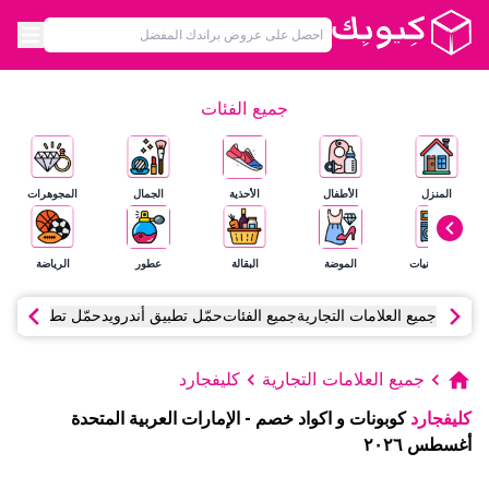
جميع الفئات
المنزل
الأطفال
الأحذية
الجمال
المجوهرات
الإلكترونيات
الموضة
البقالة
عطور
الرياضة
جميع العلامات التجارية
جميع الفئات
حمّل تطبيق أندرويد
حمّل تطبيق آي أ
جميع العلامات التجارية
كليفجارد
كليفجارد
كوبونات و اكواد خصم
-
الإمارات العربية المتحدة
أغسطس
٢٠٢٦