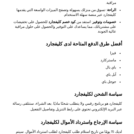
مراقبة.
الراحة
: تسوق من منزلك بسهولة وتصفح الميزات الواسعة التي يقدمها
كليفجارد عبر منصة سهلة الاستخدام.
خصومات وتوفير
: استفد من
كود خصم كليفجارد
للحصول على تخفيضات
على مشترياتك، مما يساعدك على التوفير والحصول على حلول مراقبة
عالية الجودة.
أفضل طرق الدفع المتاحة لدى كليفجارد
فيزا
ماستركارد
باي بال
آبل باي
جوجل باي
سياسة الشحن لكليفجارد
كليفجارد هو برنامج رقمي ولا يتطلب شحنًا ماديًا. بعد الشراء، ستتلقى رسالة
عبر البريد الإلكتروني تحتوي على رابط التنزيل وتفاصيل التفعيل.
سياسة الإرجاع واسترداد الأموال لكليفجارد
لديك 15 يومًا من تاريخ استلام طلب كليفجارد لطلب استرداد الأموال. سيتم