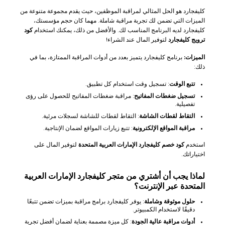
كليفجارد هو الحل المثالي لمراقبة الموظفين، حيث يقدم مجموعة متنوعة من
الميزات التي تضمن لك تجربة مراقبة شاملة. مهما كان حجم مؤسستك،
كليفجارد لديه البرنامج المناسب لك. والأفضل من ذلك، يمكنك استخدام
كود
ترويج كليفجارد
لتوفير المال عند الشراء!
الميزات:
برنامج كليفجارد يتميز بعدد من أدوات المراقبة الممتازة، بما في
ذلك:
تتبع الوقت
: تسجيل وقت استخدام كل تطبيق.
تسجيل ضغطات المفاتيح
: مراقبة ضغطات المفاتيح للحصول على رؤى
تفصيلية.
التقاط لقطات الشاشة
: التقاط لقطات للشاشة لسجلات مرئية.
مراقبة المواقع الإلكترونية
: تتبع زيارات المواقع لضمان الإنتاجية.
استخدم
كود خصم كليفجارد الإمارات العربية المتحدة
لتوفير المال على
اختياراتك.
لماذا يجب أن أشتري من متجر كليفجارد الإمارات العربية
المتحدة عبر الإنترنت؟
حلول موثوقة وشاملة
: يوفر كليفجارد برامج مراقبة بميزات تضمن تتبعًا
دقيقًا لاستخدام الكمبيوتر.
أدوات مراقبة عالية الجودة
: كل ميزة مصممة بعناية لضمان أفضل تجربة