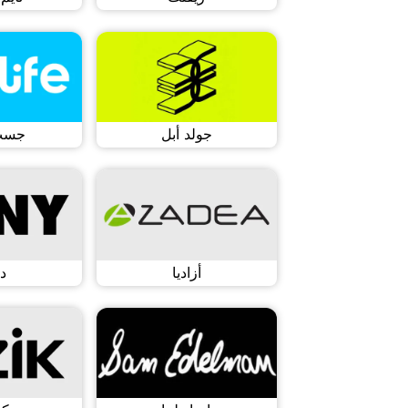
جولد أبل
جست
أزاديا
د