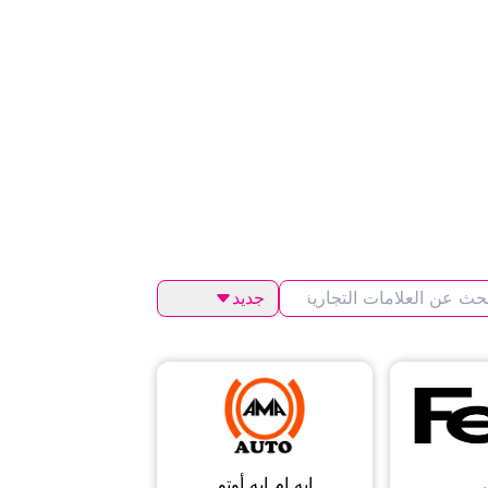
جديد
إيه إم إيه أوتو