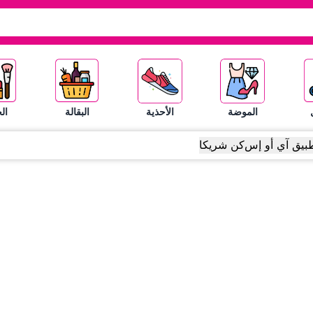
الموضة
الأحذية
البقالة
ال
بيق آي أو إس
كن شريكا