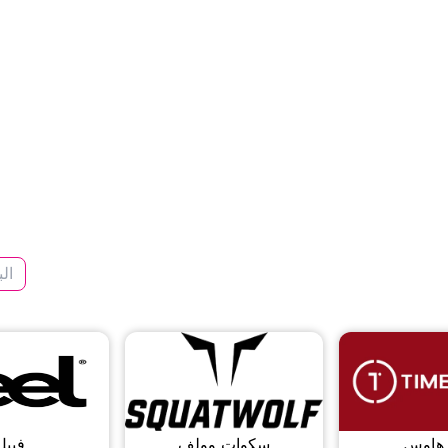
 هاوس
سكوات وولف
فييل