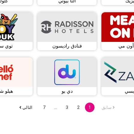
زيك
ألتا بيوتي
كلوك
أون مي
فنادق راديسون
توي س
يسي
دي يو
هيلو ش
سابق
1
2
3
…
7
التالي