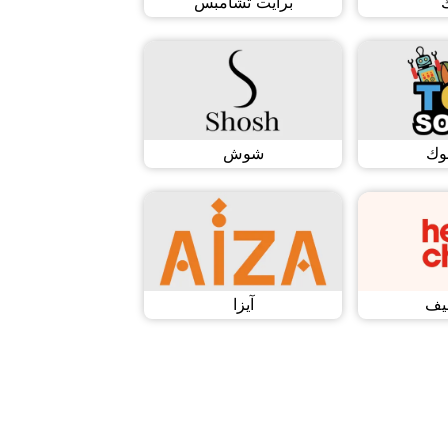
برايت تشامبس
وك
شوش
يف
آيزا