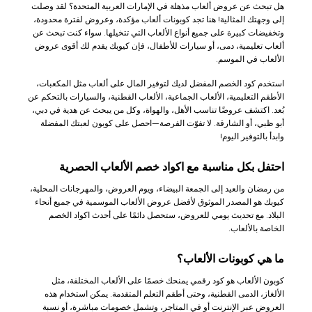
هل تبحث عن عروض ألعاب مذهلة في الإمارات العربية المتحدة؟ لقد وصلت
إلى وجهتك المثالية! هنا تجد كوبونات ألعاب مؤكدة، وعروض لفترة محدودة،
وتخفيضات كبيرة على جميع أنواع الألعاب التي تتخيلها. سواء كنت تبحث عن
ألعاب تعليمية، دمى، أو سيارات للأطفال، فإن كيوبك يقدم لك أقوى عروض
الألعاب في الموسم.
استخدم كود الخصم المفضل لديك لتوفير المال على ألعاب مثل المكعبات،
الأطقم التعليمية، الألعاب الجماعية، الألعاب القطنية، والسيارات بالتحكم عن
بُعد. اكتشف عروضًا تناسب الأهل، والهواة، وكل من يبحث عن هدية في دبي،
أبو ظبي، أو الشارقة. لا تفوّت الفرصة—احصل على كوبون لعبتك المفضلة
وابدأ بالتوفير اليوم!
احتفل بكل مناسبة مع اكواد خصم الألعاب الحصرية
من رمضان والعيد إلى الجمعة البيضاء، ويوم العروض، والمهرجانات المحلية،
كيوبك هو المصدر الموثوق لأفضل عروض الألعاب الموسمية في جميع أنحاء
البلاد. مع تحديث يومي للعروض، ستحصل دائمًا على أحدث اكواد الخصم
الخاصة بالألعاب.
ما هي كوبونات الألعاب؟
كوبون الألعاب هو كود رقمي يمنحك خصمًا على الألعاب المختلفة، مثل
الألغاز، الدمى القطنية، وحتى أطقم التعلم المتقدمة. يمكن استخدام هذه
العروض عبر الإنترنت أو في المتاجر، وتشمل خصومات مباشرة، أو نسبة