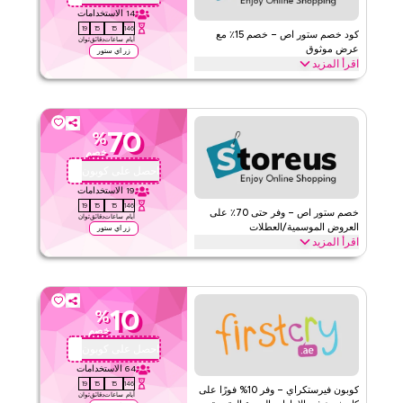
14
الاستخدامات
19
15
15
146
كود خصم ستور اص – خصم 15٪ مع
أيام
ساعات
دقائق
ثوان
عرض موثوق
زر اي ستور
اقرأ المزيد
احصل على خصم 15٪ على جميع المنتجات مع هذا العرض الموثوق من ستور
اص. طبق عند الدفع للحصول على توفيرات شاملة واستمتع بالقيمة
الإضافية على مشترياتك بالكامل اليوم
70
%
ستور اص
الأحكام والشروط
خصم
الحد الأدنى للطلب
لا شيء
احصل على كوبون
QYUBIC
ينطبق على
ويب/تطبيق
19
الاستخدامات
19
15
15
146
الفئات
على مستوى الموقع
خصم ستور اص – وفر حتى 70٪ على
أيام
ساعات
دقائق
ثوان
العروض الموسمية/العطلات
زر اي ستور
اقرأ المزيد
قيّمنا
وفر حتى 70٪ باستخدام كود كوبون ستور اص خلال المواسم الاحتفالية، بما
في ذلك رمضان، عيد الفطر، الجمعة السوداء، العودة إلى المدرسة
اقرأ أقل
والعطلات الأخرى. استبدل الآن
10
%
ستور اص
الأحكام والشروط
خصم
الحد الأدنى للطلب
لا شيء
احصل على كوبون
BF46
ينطبق على
ويب/تطبيق
64
الاستخدامات
19
15
15
146
الفئات
على مستوى الموقع
كوبون فيرستكراي – وفر 10% فورًا على
أيام
ساعات
دقائق
ثوان