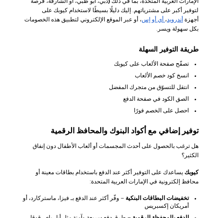
الإمارات العربية المتحدة، بما في ذلك
(
دبي، أبو ظبي، أو الشارقة، فرصة
لتوفير أكبر على مشترياتهم. إليك دليلًا بسيطًا لاستخدام كيوبك على
أجهزة
أندرويد
،
أي أو إس
، أو عبر الموقع الإلكتروني لتطبيق هذه الخصومات
بكل سهولة ويسر.
طريقة التوفير السهلة
تصفّح صفحة الألعاب على كيوبك
انسخ كود خصم الألعاب
انتقل للتسوّق من متجرك المفضل
الصق الكود في صفحة الدفع
احصل على الخصم فورًا
توفير إضافي مع أكواد البنوك والمحافظ الرقمية
هل ترغب بالحصول على أحدث المجسمات أو ألعاب الأطفال دون إنفاق
الكثير؟
كيوبك
يساعدك على التوفير أكثر عند الدفع باستخدام بطاقات معينة أو
محافظ إلكترونية في الإمارات العربية المتحدة:
تخفيضات البطاقات البنكية
– وفّر أكثر عند الدفع بـ فيزا، ماستركارد، أو
أمريكان إكسبريس
الدفع بالمحفظة الرقمية
– طرق دفع سريعة وآمنة مثل أبل باي، قوقل