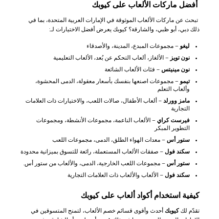
أفضل ماركات الألعاب على كيوبك
تبحث عن ماركات الألعاب الموثوقة في الإمارات العربية المتحدة، بما في
ذلك دبي، أبو ظبي، والشارقة؟ كيوبك يعرض أفضل الاختيارات لـ:
ليغو
– مجموعات المبدع، المدينة، والأصدقاء
نون تويز
– الألغاز، ألعاب التحكم عن بُعد، الألعاب التعليمية
نون مينيتس
– فئات الألعاب الشائعة
تيمو
– مجموعات اصنعها بنفسك بأسعار معقولة، الدمى المحشوة،
وألعاب التعلم
مامز وورلد
– ألعاب الأطفال، صالات اللعب، والاختيارات ذات العلامات
التجارية
فيرست كراي
– الألعاب الناعمة، مجموعات الأنشطة، ومجموعات
التطوير المبكر
ستور أس
– معدات الهواء الطلق، الدمى، مجموعات اللعب
سكند فول
– صفقات الألعاب المستعملة، رائعة للتسوق بميزانية محدودة
ستور أس
– مجموعات اللعب الخارجية، الدمى، والألعاب من ستور أس.
سكند فول
– الألعاب والألعاب ذات العلامات التجارية
كيفية استخدام أكواد ألعاب على كيوبك
تقدّم لك
كيوبك
أحدث وأقوى قسائم خصم الألعاب، لتمنح المتسوقين في