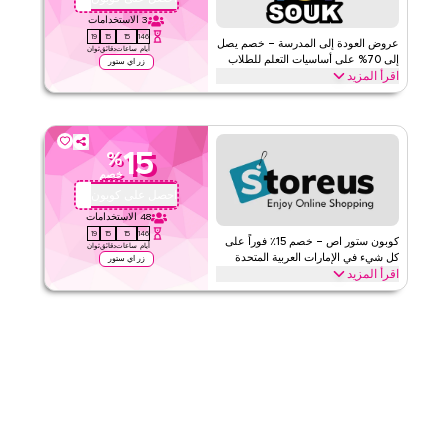
ينطبق على
ويب
3
الاستخدامات
19
15
15
146
الفئات
على مستوى الموقع
عروض العودة إلى المدرسة – خصم يصل
أيام
ساعات
دقائق
ثوان
إلى 70% على أساسيات التعلم للطلاب
زر اي ستور
اقرأ المزيد
قيّمنا
استمتع بخصم يصل إلى 70% هذا الموسم مع كود توي سوك على كل شيء
من الألعاب التعليمية ومجموعات العلوم والتكنولوجيا والهندسة والرياضيات
اقرأ أقل
إلى الألغاز ومجموعات الأنشطة الإبداعية. استرد صفقتك الآن
15
%
توي سوك
الأحكام والشروط
خصم
الحد الأدنى للطلب
لا شيء
احصل على كوبون
QYUBIC
ينطبق على
ويب
48
الاستخدامات
19
15
15
146
الفئات
على مستوى الموقع
كوبون ستور اص – خصم 15٪ فوراً على
أيام
ساعات
دقائق
ثوان
كل شيء في الإمارات العربية المتحدة
زر اي ستور
اقرأ المزيد
قيّمنا
وفر 15٪ فوراً مع كود ستور اص على كل شيء. استبدل الآن للحصول على
خصومات حصرية على الفئات الرئيسية مثل الأزياء، الجمال، الإلكترونيات،
اقرأ أقل
ديكور المنزل والمزيد
ستور اص
الأحكام والشروط
الحد الأدنى للطلب
لا شيء
ينطبق على
ويب/تطبيق
الفئات
على مستوى الموقع