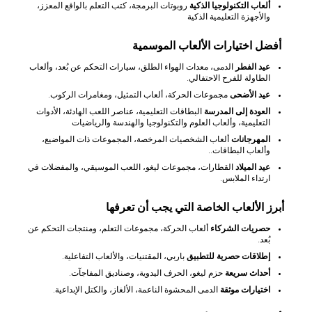
ألعاب التكنولوجيا الذكية
روبوتات البرمجة، كتب التعلم بالواقع المعزز،
والأجهزة التعليمية الذكية
أفضل اختيارات الألعاب الموسمية
عيد الفطر
الدمى، معدات الهواء الطلق، سيارات التحكم عن بُعد، وألعاب
الطاولة للفرح الاحتفالي.
عيد الأضحى
مجموعات الحركة، ألعاب التمثيل، ومغامرات الركوب.
العودة إلى المدرسة
البطاقات التعليمية، عناصر اللعب الهادئة، الأدوات
التعليمية، وألعاب العلوم والتكنولوجيا والهندسة والرياضيات
المهرجانات
ألعاب الشخصيات المرخصة، المجموعات ذات المواضيع،
وألعاب البطاقات..
عيد الميلاد
القطارات، مجموعات ليغو، اللعب الموسيقي، والمفضلات في
ارتداء الملابس.
أبرز الألعاب الخاصة التي يجب أن تعرفها
حصريات الشركاء
ألعاب الحركة، مجموعات التعلم، ومنتجات التحكم عن
بُعد.
إطلاقات حصرية للتطبيق
باربي، المقتنيات، والألعاب التفاعلية.
أحداث سريعة
حزم ليغو، الحرف اليدوية، وصناديق المفاجآت.
اختيارات موثقة
الدمى المحشوة الناعمة، الألغاز، والكتل الإبداعية.