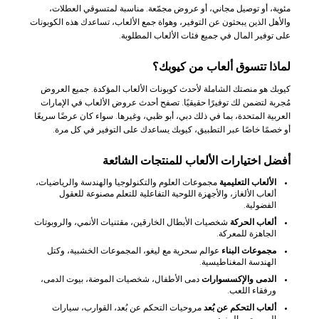
مئوية، أو توصيل مجاني، أو عروض مجمّعة. مناسبة لمتسوقي العطلات،
والأهل الذين يبحثون عن التوفير، وهواة جمع الألعاب، تساعدك هذه الكوبونات
على توفير المال في جميع فئات الألعاب المطلوبة.
لماذا تتسوق ألعاب من كيوبك؟
كيوبك هو منصتك الشاملة لأحدث كوبونات الألعاب المؤكدة. جميع العروض
مُجربة لتضمن لك توفيرًا حقيقيًا. تصفح أحدث عروض الألعاب في الإمارات
العربية المتحدة، بما في ذلك دبي، أبو ظبي، وغيرها. سواء كان عرضًا سريعًا
أو خصمًا خاصًا عبر التطبيق، كيوبك يساعدك على التوفير في كل مرة.
أفضل اختيارات الألعاب للمنتجات الشائعة
الألعاب التعليمية
مجموعات العلوم والتكنولوجيا والهندسة والرياضيات،
ألعاب الألغاز، والأجهزة اللوحية التفاعلية للتعلم مصنوعة للعقول
الفضولية.
ألعاب الحركة
شخصيات الأبطال الخارقين، مقتنيات الأنمي، والروبوتات
الجاهزة للمعركة.
مجموعات البناء
عوالم سحرية مع ليغو، المجموعات الخشبية، وكتل
الهندسة المغناطيسية.
الدمى والإكسسوارات
دمى الأطفال، شخصيات الموضة، بيوت الدمى،
ورفقاء اللعب.
ألعاب التحكم عن بُعد
مروحيات التحكم عن بُعد، القوارب، سيارات