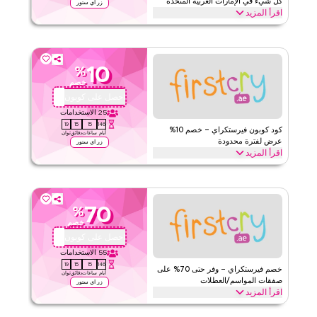
كل شيء في الإمارات العربية المتحدة
زر اي ستور
اقرأ المزيد
قيّمنا
وفّر 10% فورًا مع هذا كود فيرستكراي على كل شيء. فعّل الآن للحصول
على خصومات حصرية عبر أبرز الفئات مثل الحفاضات، الألعاب، الملابس،
اقرأ أقل
أثاث الحضانة، رعاية الأمومة، والمزيد
10
%
فيرست كراي
الأحكام والشروط
خصم
الحد الأدنى للطلب
لا شيء
احصل على كوبون
BF46
ينطبق على
ويب/تطبيق
25
الاستخدامات
19
15
15
146
الفئات
على مستوى الموقع
كود كوبون فيرستكراي – خصم 10%
أيام
ساعات
دقائق
ثوان
عرض لفترة محدودة
زر اي ستور
اقرأ المزيد
قيّمنا
احصل على خصم 10% عبر جميع الفئات مع هذا كود برومو فيرستكراي
لفترة محدودة. فعّل الآن للحصول على توفير فوري وشحن مجاني على كل
اقرأ أقل
طلب
70
%
فيرست كراي
الأحكام والشروط
خصم
الحد الأدنى للطلب
لا شيء
احصل على كوبون
BF46
ينطبق على
ويب/تطبيق
55
الاستخدامات
19
15
15
146
الفئات
على مستوى الموقع
خصم فيرستكراي – وفر حتى 70% على
أيام
ساعات
دقائق
ثوان
صفقات المواسم/العطلات
زر اي ستور
اقرأ المزيد
قيّمنا
وفّر حتى 70% مع هذا كود كوبون فيرستكراي خلال المواسم الاحتفالية، بما