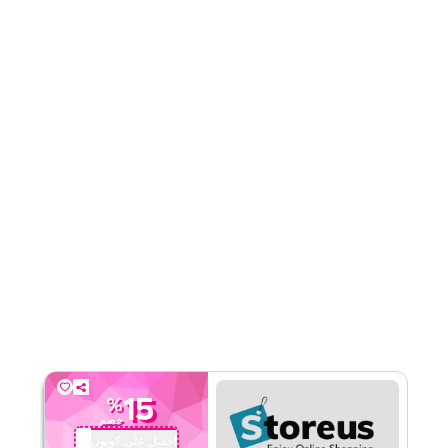
قيّمنا
اقرأ أقل
15
%
خصم
احصل على كوبون
QYUBIC