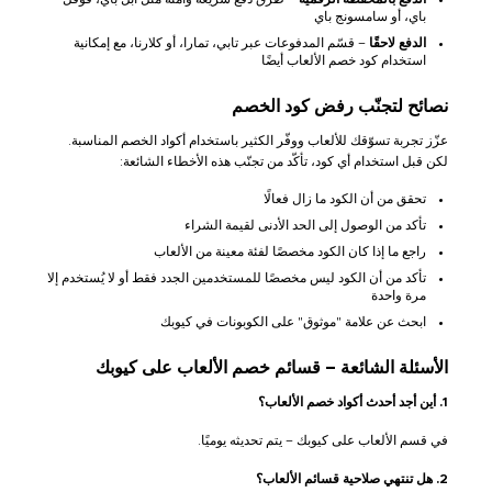
باي، أو سامسونج باي
الدفع لاحقًا
– قسّم المدفوعات عبر تابي، تمارا، أو كلارنا، مع إمكانية
استخدام كود خصم الألعاب أيضًا
نصائح لتجنّب رفض كود الخصم
عزّز تجربة تسوّقك للألعاب ووفّر الكثير باستخدام أكواد الخصم المناسبة.
لكن قبل استخدام أي كود، تأكّد من تجنّب هذه الأخطاء الشائعة:
تحقق من أن الكود ما زال فعالًا
تأكد من الوصول إلى الحد الأدنى لقيمة الشراء
راجع ما إذا كان الكود مخصصًا لفئة معينة من الألعاب
تأكد من أن الكود ليس مخصصًا للمستخدمين الجدد فقط أو لا يُستخدم إلا
مرة واحدة
ابحث عن علامة "موثوق" على الكوبونات في كيوبك
الأسئلة الشائعة – قسائم خصم الألعاب على كيوبك
1. أين أجد أحدث أكواد خصم الألعاب؟
في قسم الألعاب على كيوبك – يتم تحديثه يوميًا.
2. هل تنتهي صلاحية قسائم الألعاب؟