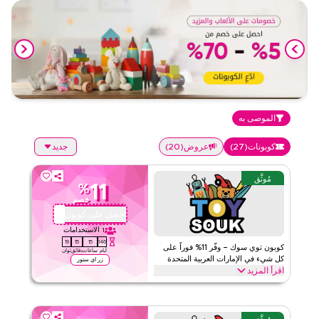
الموصى به
كوبونات
(
27
)
عروض
(
20
)
جديد
مُوثَّق
11
%
خصم
احصل على كوبون
QBC1
1
الاستخدامات
19
15
15
146
كوبون توي سوك – وفّر 11% فوراً على
أيام
ساعات
دقائق
ثوان
كل شيء في الإمارات العربية المتحدة
زر اي ستور
اقرأ المزيد
وفّر 11% فوراً مع كودتوي سوك على الألعاب التعليمية، الألغاز، مجموعات
العلوم، الدمى، ومجموعات البناء. استرد العرض الآن واستمتع بتوفير
حصري.