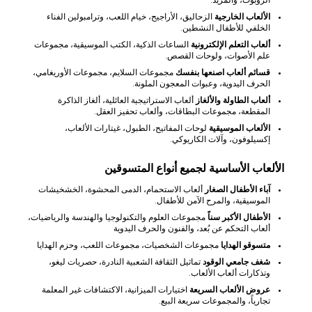
الروبوت، والمزيد.
الألعاب الخارجية
الزحاليق، الأراجيح، خيام اللعب، وترامبولين الفناء
الخلفي للأطفال النشطين.
ألعاب التعلم الإلكترونية
الساعات الذكية، الكتب الموسيقية، مجموعات
علم الأصوات، ولوحات القصص.
قسائم ألعاب اصنعها بنفسك
مجموعات السلايم، مجموعات الأوريغامي،
الحرف اليدوية، وعبوات المعجون الملونة.
ألعاب الطاولة والألغاز
ألعاب الاستراتيجية العائلية، ألغاز الذاكرة
المقطعة، مجموعات البطاقات، وألعاب تحفيز العقل.
الألعاب الموسيقية
لوحات المفاتيح، الطبول، غيتارات الألعاب،
إكسيلوفون، وآلات الكاريوكي.
الألعاب الأساسية لجميع أنواع المتسوقين
آباء الأطفال الصغار
ألعاب الاستحمام، الدمى المحشوة، الخشخيشات
الموسيقية، والمرح الآمن للأطفال.
الأطفال الأكبر سناً
مجموعات العلوم والتكنولوجيا والهندسة والرياضيات،
ألعاب التحكم عن بُعد، والفنون والحرف اليدوية
متسوقو الهدايا
مجموعات الشخصيات، مجموعات اللعب، وحزم الهدايا
شغف جامعي الوقود
تماثيل الثقافة الشعبية النادرة، حصريات ليغو،
وتذكارات ألعاب الألعاب.
عروض الألعاب السريعة
اختيارات الميزانية، الاكتشافات غير المعلمة
تجارياً، والمجموعات سريعة البيع.