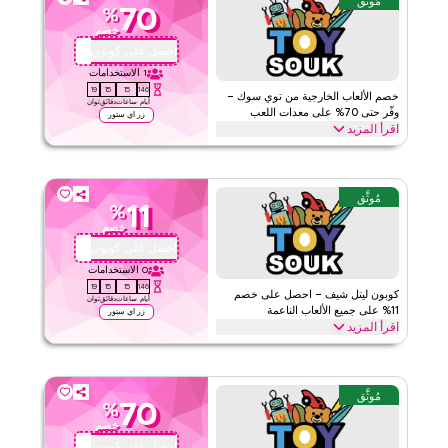
مُوثَّق
70
%
توي سوك
الأحكام والشروط
خصم
الحد الأدنى للطلب
لا شيء
احصل على كوبون
QBC1
ينطبق على
ويب
1
الاستخدامات
19
15
15
146
الفئات
على مستوى الموقع
خصم الألعاب الخارجية من توي سوك –
أيام
ساعات
دقائق
ثوان
وفّر حتى 70% على معدات اللعب
زر اي ستور
اقرأ المزيد
قيّمنا
طبق كود خصم توي سوك لتوفير حتى 70% على الألعاب الخارجية. من
معدات الفناء الخلفي والركوب إلى مجموعات اللعب النشط، وبيوت اللعب
اقرأ أقل
في الحديقة وأكثر، وفّر على كل شيء بأقل.
مُوثَّق
11
%
توي سوك
الأحكام والشروط
خصم
الحد الأدنى للطلب
لا شيء
احصل على كوبون
QBC1
ينطبق على
ويب
0
الاستخدامات
19
15
15
146
الفئات
على مستوى الموقع
كوبون ليتل شيف – احصل على خصم
أيام
ساعات
دقائق
ثوان
11% على جميع الألعاب الناعمة
زر اي ستور
اقرأ المزيد
قيّمنا
استمتع بتوفير فوري 11% مع كوبونتوي سوك على أي ألعاب ناعمة ليتل شيف
بما فيه الأطعمة الناعمة ومجموعات الحلويات الناعمة، وألعاب الطباخ
اقرأ أقل
وأكثر. تسوق الآن ووفّر
مُوثَّق
70
%
توي سوك
الأحكام والشروط
خصم
الحد الأدنى للطلب
لا شيء
احصل على كوبون
QBC1