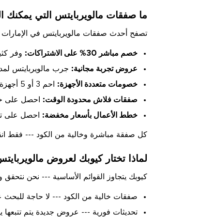
ما صفقات مالويربايتس التي يمكنك ال
تصفح أحدث صفقات مالويربايتس في الإمارات ال
خصم مباشر 30% على الاشتراكات:
وفر كثير
عروض تجربة مجانية:
جرب مالويربايتس لمدة 14 يوماً مع كامل الميزات المميزة قبل الا
خصومات متعددة الأجهزة:
احم 3 أو 5 أجهزة معاً بمعدلات مخفضة على خطط الحزم.
صفقات فلاش محدودة الوقت:
احصل على خصو
خطط الأعمال بأسعار مخفضة:
احصل على تسعي
كل صفقة مباشرة وخالية من الكود --- فقط انق
لماذا تختار كيوبك لعروض مالويربايت
كيوبك يتجاوز القوائم الأساسية --- نحن نتحق
صفقات خالية من الكود --- لا حاجة للبحث 
تحديثات فورية --- عروض جديدة يتم تتبعها يوم