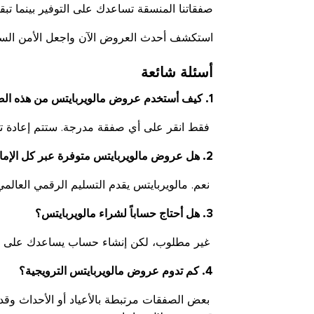
صفقاتنا المنسقة تساعدك على التوفير بينما تبقى 
استكشف أحدث العروض الآن واجعل الأمن السيبرا
أسئلة شائعة
1. كيف أستخدم عروض مالويربايتس من هذه الصفحة؟
فقط انقر على أي صفقة مدرجة. ستتم إعادة توجي
2. هل عروض مالويربايتس متوفرة عبر كل الإمارات العربية المتحدة؟
نعم. مالويربايتس يقدم التسليم الرقمي العالمي
3. هل أحتاج حساباً لشراء مالويربايتس؟
غير مطلوب، لكن إنشاء حساب يساعدك على إدارة
4. كم تدوم عروض مالويربايتس الترويجية؟
بعض الصفقات مرتبطة بالأعياد أو الأحداث وقد 