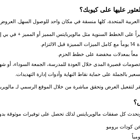
عثور عليها على كيوبك؟
عربية المتحدة، كلها منسقة في مكان واحد للوصول السهل. العروض ا
اً على الخطط السنوية مثل مالويربايتس المميز أو المميز + في بي 
لتزام.
مات قصيرة المدى خلال العودة للمدرسة، الجمعة السوداء، أو شهر ا
ر بالجملة على حماية نقاط النهاية وأدوات إدارة التهديدات.
ر لتفعيل العرض وتحقق مباشرة من خلال الموقع الرسمي لـ مالويربا
س؟
ق ونحدث كل صفقات مالويربايتس لذلك تحصل على توفيرات موثوقة بدو
عن كودات برومو
ياً