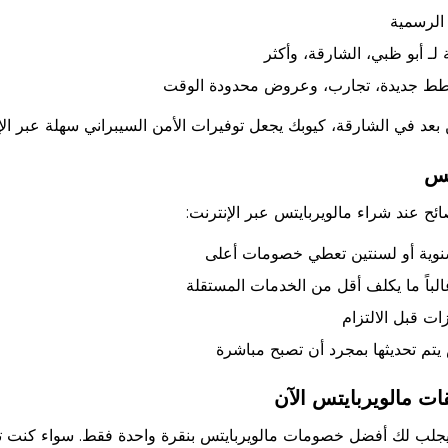
ـ أبو ظبي، الشارقة، وأكثر
خطط جديدة، تجارب، وعروض محدودة الوقت
عد في الشارقة، كيوبك يجعل توفيرات الأمن السيبراني سهلة عبر الإم
تس
ئح عند شراء مالويربايتس عبر الإنترنت:
سنوية أو لسنتين تعطي خصومات أعلى
باً ما يكلف أقل من الخدمات المستقلة
زات قبل الالتزام
يتم تحديثها بمجرد أن تصبح مباشرة
ات مالويربايتس الآن
بك يجلب لك أفضل خصومات مالويربايتس بنقرة واحدة فقط. سواء كنت ت