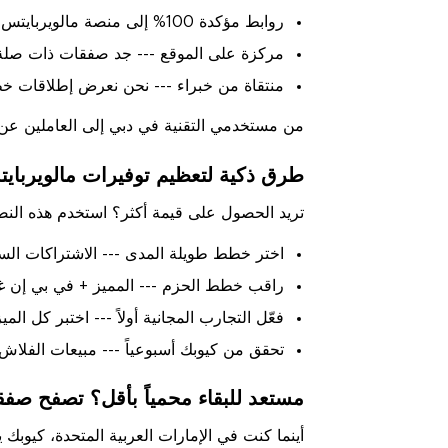
روابط مؤكدة 100% إلى منصة مالويربايتس الرسمية
مركزة على الموقع --- جد صفقات ذات صلة ل
منتقاة من خبراء --- نحن نعرض إطلاقات 
من مستخدمي التقنية في دبي إلى العاملين عن ب
طرق ذكية لتعظيم توفيرات مالويرباي
تريد الحصول على قيمة أكثر؟ استخدم هذه النصا
اختر خطط طويلة المدى --- الاشتراكات ال
راقب خطط الحزم --- المميز + في بي إن غال
فعّل التجارب المجانية أولاً --- اختبر كل المي
تحقق من كيوبك أسبوعياً --- مبيعات الفلاش 
مستعد للبقاء محمياً بأقل؟ تصفح صفق
أينما كنت في الإمارات العربية المتحدة، كيو