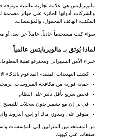
مالويربايتس هي علامة تجارية عالمية موثوقة في
والشركات. أدواتها الحائزة على جوائز مصممة
المكتب، الهاتف المحمول، والمؤسسات.
سواء كنت مستخدماً عادياً، عاملاً عن بعد، أو م
لماذا يُوثق بـ مالويربايتس عالمياً
خبراء الأمن السيبراني ومحترفو تقنية المعلومات
كشف التهديدات المتقدم المدعوم بالذكاء ا
حماية فورية من مكافحة الفيروسات، برمجيات
فحص سريع بأقل تأثير على النظام
في بي إن مع تشفير بدون سجلات للتصفح الآ
متوفر على ويندوز، ماك أو إس، أندرويد وآي
من المستخدمين المنزليين إلى المؤسسات واسعة 
صفقات على كيوبك.