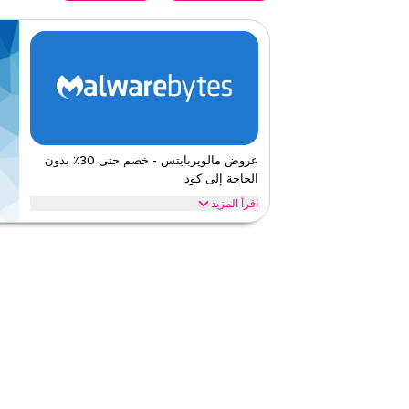
عروض مالويربايتس - خصم حتى 30٪ بدون
الحاجة إلى كود
اقرأ المزيد
عروض حصرية تصل إلى 30% على مالويربايتس. وفر على الخدمات من خلال الويب/التطبيق
مالويربايتس
الأحكام والشروط
ينطبق على
ويب/تطبي
الفئات
على مستو
قيّمنا
اقرأ أقل