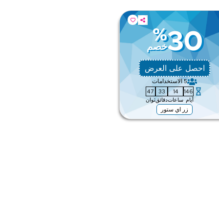
%
30
خصم
احصل على العرض
5
الاستخدامات
46
33
14
146
أيام
ساعات
دقائق
ثوان
زر اي ستور
ق
ى الموقع