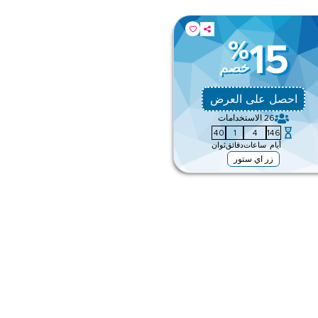
%
15
خصم
احصل على العرض
26
الاستخدامات
39
1
4
146
أيام
ساعات
دقائق
ثوان
زر اي ستور
ا وإكسسواراتها. استخدم العرض الآن
ى الموقع