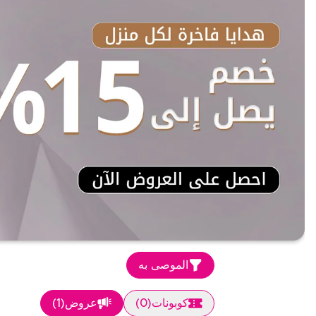
الموصى به
كوبونات
(
0
)
عروض
(
1
)