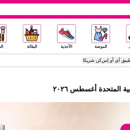
الموضة
الأحذية
البقالة
ال
بيق آي أو إس
كن شريكا
ية المتحدة
أغسطس
٢٠٢٦