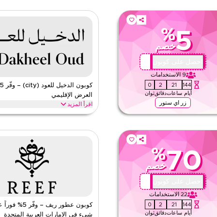
%
5
خصم
D034
احصل على كوبون
9
الاستخدامات
59
1
21
144
أيام
ساعات
دقائق
ثوان
العرض الإقليمي
زر اي ستور
اقرأ المزيد
رد الآن للحصول على تخفيضات حصرية عبر
وفّر 5% على طلبك من الدخيل للعود مع 
مجموعات الهدايا. وأكثر.
الفورية على الموقع بأكمله على كل ما تحتاج
الدخيل للعود
الأحكام والشروط
%
70
الحد الأدنى للطلب
خصم
ق
ينطبق على
ى الموقع
الفئات
DO34
احصل على كوبون
22
الاستخدامات
59
1
21
144
كوبون عطور ريف – وفّر
أيام
ساعات
دقائق
ثوان
شيء في الإمارات العربية المتحدة