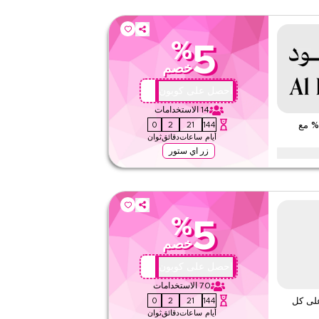
%
5
خصم
DO34
احصل على كوبون
14
الاستخدامات
59
1
21
144
كوبون الدخيل للعود (city) – وفّر 5% مع
أيام
ساعات
دقائق
ثوان
زر اي ستور
كود الترويج الإقليمي هذا. طبق عند الدفع للمطالبة بالتوفيرات
ه اليوم قبل انتهاء العرض."
%
5
لا شيء
خصم
ويب/تطبيق
على مستوى الموقع
QBC4
احصل على كوبون
70
الاستخدامات
قيّمنا
59
1
21
144
 5% فوراً على كل
أيام
ساعات
دقائق
ثوان
اقرأ أقل