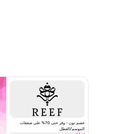
الفئات
على مستو
٤٫٥
٢
التقييم
اقرأ أقل
خصم نون - وفر حتى 70% على صفقات
الموسم/العطل