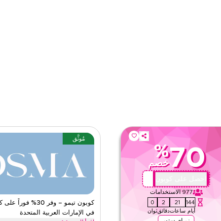
ى الموقع
الفئات
مُوثَّق
%
70
خصم
XFF16
احصل على كوبون
977
الاستخدامات
59
1
21
144
كوبون تيمو – وفر 30% فور
أيام
ساعات
دقائق
ثوان
في الإمارات العربية المتحدة
زر اي ستور