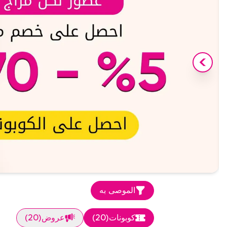
الموصى به
كوبونات
(
20
)
عروض
(
20
)