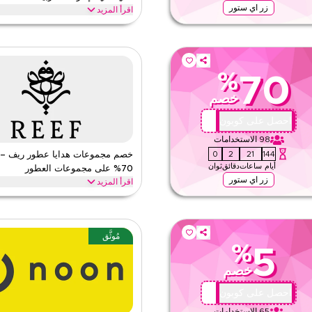
زر اي ستور
اقرأ المزيد
عطور الجيبية من عطور العود الجيبية،
وفّر 5% فوراً مع كود عطور ريف هذا
أكثر. احصل على هذه الصفقة الآن.
الفئات الرائدة مثل أو دو برفيوم، ومعطر
القصب، والمزيد.
%
ريف العطور
الأحكام والشروط
70
الحد الأدنى للطلب
خصم
ق
ينطبق على
ى الموقع
QBC4
احصل على كوبون
الفئات
98
الاستخدامات
59
1
21
144
خصم مجموعات هدايا عطور ريف – و
أيام
ساعات
دقائق
ثوان
70% على مجموعات العطور
زر اي ستور
اقرأ المزيد
احتفالية، بما في ذلك رمضان، والعيد، والجمعة
وصندوق العطور المميز، ومجموعات عطور ال
هذه الصفقة الآن."
مُوثَّق
%
ريف العطور
الأحكام والشروط
5
الحد الأدنى للطلب
خصم
ق
ينطبق على
ى الموقع
O25
احصل على كوبون
الفئات
65
الاستخدامات