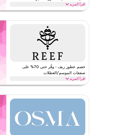
اقرأ المزيد
وفّر حتى 70% مع خصم الدخيل للعود الموثق على جميع ال
والعطور الجيبية الطازجة والزهرية إلى عطور المسك الجيبية و
الدخيل للعود
الأحكام والشروط
الحد الأدنى للطلب
لا شيء
ينطبق على
ويب/تطبي
الفئات
على مستو
٤٫٥
٢
التقييم
خصم عطور ريف - وفّر حتى 70% على
صفقات الموسم/العطلات
اقرأ أقل
اقرأ المزيد
وفّر حتى 70% مع كود كوبون عطور ريف خلال المواسم ال
السوداء، والعودة إلى المدرسة والعطلات الأخرى. استرد الآن."
ريف العطور
الأحكام والشروط
الحد الأدنى للطلب
٥٠٠
ينطبق على
ويب/تطبي
الفئات
على مستو