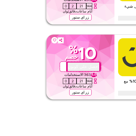
59
1
21
144
 على كل شيء
١
٢
التقييم
أيام
ساعات
دقائق
ثوان
اقرأ أقل
زر اي ستور
كل شيء. استبدل الآن للحصول على خصومات حصرية على الفئات
 والمزيد.
%
10
لا شيء
خصم
ويب/تطبيق
على مستوى الموقع
FFM10
احصل على كوبون
363
الاستخدامات
٤٫٤
٥
التقييم
59
1
21
144
كود خصم نون – احصل على خصم 10% مع
أيام
ساعات
دقائق
ثوان
اقرأ أقل
زر اي ستور
ع العناصر مع عرض نون المعتمد هذا. طبق عند الدفع للحصول على
ضافية على كامل مشترياتك اليوم.
لا شيء
ويب/تطبيق