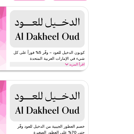
كوبون الدخيل للعود – وفّر 5% فوراً على كل
شيء في الإمارات العربية المتحدة
اقرأ المزيد
وفّر 5% فوراً مع كود الدخيل للعود هذا على كل شيء. است
أفضل الفئات مثل العطور، وزيوت العطار، والبخور، والبخور، و
الدخيل للعود
الأحكام والشروط
الحد الأدنى للطلب
لا شيء
ينطبق على
ويب/تطبي
الفئات
على مستو
١
١
التقييم
خصم العطور الجيبية من الدخيل للعود وفّر
حتى 70% على العطور الصغيرة
اقرأ أقل