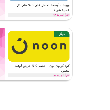
١
١
التقييم
وبونات أوسما، احصل على 5 % على كل
عملية شراء
اقرأ أقل
اقرأ المزيد
احصل على 5 % على جميع منتجات أوسما، وتشمل العطو
والزيوت العطرية، وروائح الحياة الراقية. استخدم هذا الكوبون
أوسما
الأحكام والشروط
مُوثَّق
الحد الأدنى للطلب
لا شيء
ينطبق على
ويب/تطبي
الفئات
على مستو
قيّمنا
كود كوبون نون – خصم 10% عرض لوقت
محدود
اقرأ أقل
اقرأ المزيد
احصل على خصم 10% على جميع الفئات مع كود برومو
على توفيرات فورية وشحن مجاني على كل طلب.
نون
الأحكام والشروط
الحد الأدنى للطلب
لا شيء
ينطبق على
ويب/تطبي