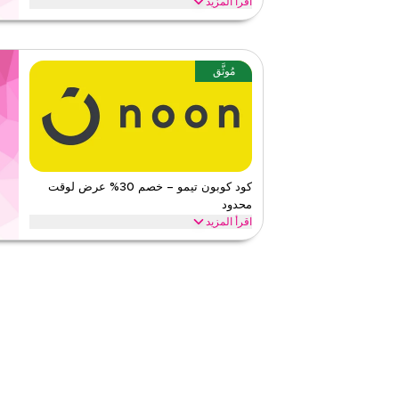
اقرأ المزيد
وفر حتى 70% مع كود كوبون نون هذا خلال المواسم الاحت
السوداء، العودة للمدرسة وعطل أخرى. استبدل الآن.
نون
الأحكام والشروط
مُوثَّق
الحد الأدنى للطلب
لا شيء
ينطبق على
ويب/تطبي
الفئات
على مستو
٤
١
التقييم
كود كوبون تيمو – خصم 30% عرض لوقت
محدود
اقرأ أقل
اقرأ المزيد
احصل على خصم 30% على جميع الفئات مع كود برومو
على توفيرات فورية وشحن مجاني على كل طلب.
تيمو
الأحكام والشروط
الحد الأدنى للطلب
٢٠
ينطبق على
تطبيق
الفئات
على مستو
٤٫٦٩
١٠
التقي