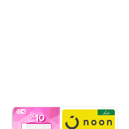
قيّمنا
اقرأ أقل
مُوثَّق
10
%
خصم
احصل على كوبون
QBC101