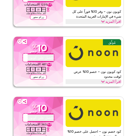
1235
الاستخدامات
47
11
20
144
كوبون نون – وفر 10% فوراً على كل
أيام
ساعات
دقائق
ثوان
شيء في الإمارات العربية المتحدة
زر اي ستور
اقرأ المزيد
وفر 10% فوراً مع كود نون هذا على كل شيء. استبدل الآن للحصول على
خصومات حصرية على الفئات الرئيسية مثل الإلكترونيات، الموضة، المنزل
والمزيد.
مُوثَّق
10
%
نون
الأحكام والشروط
خصم
الحد الأدنى للطلب
لا شيء
احصل على كوبون
QBC201
ينطبق على
ويب/تطبيق
487
الاستخدامات
47
11
20
144
الفئات
على مستوى الموقع
كود كوبون نون – خصم 10% عرض
أيام
ساعات
دقائق
ثوان
لوقت محدود
زر اي ستور
اقرأ المزيد
٤٫٤
٥
التقييم
احصل على خصم 10% على جميع الفئات مع كود برومو نون محدود الوقت
هذا. استبدل الآن للحصول على توفيرات فورية وشحن مجاني على كل
اقرأ أقل
طلب.
10
%
نون
الأحكام والشروط
خصم
الحد الأدنى للطلب
لا شيء
احصل على كوبون
FFM10
ينطبق على
ويب/تطبيق
363
الاستخدامات
47
11
20
144
الفئات
على مستوى الموقع
كود خصم نون – احصل على خصم 10%
أيام
ساعات
دقائق
ثوان