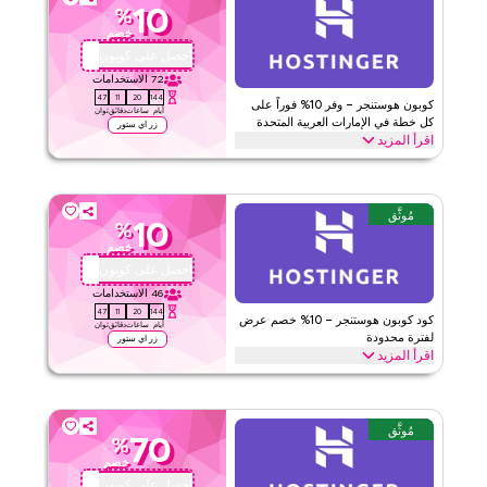
10
%
ديب داب لاندرِي
الأحكام والشروط
خصم
الحد الأدنى للطلب
لا شيء
احصل على كوبون
QBC
ينطبق على
ويب/تطبيق
72
الاستخدامات
47
11
20
144
الفئات
على مستوى الموقع
كوبون هوستنجر – وفر 10% فوراً على
أيام
ساعات
دقائق
ثوان
كل خطة في الإمارات العربية المتحدة
زر اي ستور
اقرأ المزيد
قيّمنا
وفر 10% فوراً مع كود هوستنجر هذا على الخطط السنوية والشهرية. استفد
الآن للحصول على خصومات حصرية عبر أفضل الفئات مثل استضافة
اقرأ أقل
المواقع والنطاقات والإيميل وباني المواقع والمزيد.
مُوثَّق
10
%
هوستنجر
الأحكام والشروط
خصم
الحد الأدنى للطلب
لا شيء
احصل على كوبون
QBC10
ينطبق على
ويب
46
الاستخدامات
47
11
20
144
الفئات
على مستوى الموقع
كود كوبون هوستنجر – 10% خصم عرض
أيام
ساعات
دقائق
ثوان
لفترة محدودة
زر اي ستور
اقرأ المزيد
قيّمنا
احصل على خصم 10% على جميع الفئات مع كود برومو هوستنجر لفترة
محدودة هذا. استفد الآن للحصول على توفيرات فورية وامتيازات حصرية
اقرأ أقل
على كل خطة.
مُوثَّق
70
%
هوستنجر
الأحكام والشروط
خصم
الحد الأدنى للطلب
لا شيء
احصل على كوبون
QBC10