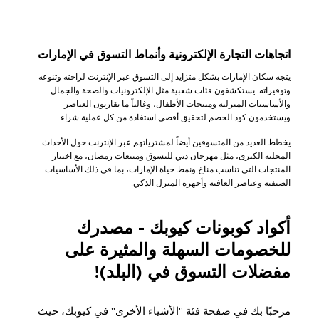
اتجاهات التجارة الإلكترونية وأنماط التسوق في الإمارات
يتجه سكان الإمارات بشكل متزايد إلى التسوق عبر الإنترنت لراحته وتنوعه
وتوفيراته. يستكشفون فئات شعبية مثل الإلكترونيات والصحة والجمال
والأساسيات المنزلية ومنتجات الأطفال، وغالباً ما يقارنون العناصر
ويستخدمون كود الخصم لتحقيق أقصى استفادة من كل عملية شراء.
يخطط العديد من المتسوقين أيضاً لمشترياتهم عبر الإنترنت حول الأحداث
المحلية الكبرى، مثل مهرجان دبي للتسوق ومبيعات رمضان، مع اختيار
المنتجات التي تناسب مناخ ونمط حياة الإمارات، بما في ذلك الأساسيات
الصيفية وعناصر العافية وأجهزة المنزل الذكي.
أكواد كوبونات كيوبك - مصدرك
للخصومات السهلة والمثيرة على
مفضلات التسوق في (البلد)!
مرحبًا بك في صفحة فئة "الأشياء الأخرى" في كيوبك، حيث