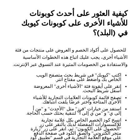
كيفية العثور على أحدث كوبونات
للأشياء الأخرى على كوبونات كيوبك
في (البلد)؟
للحصول على أكواد الخصم و العروض على منتجات من فئة
الأشياء أخرى، يجب عليك اتباع هذه الخطوات الأساسية
والاستفادة من الخصومات المثيرة عند التسوق عبر الإنترنت.
اكتب "كيوبك" في شريط بحث متصفح الويب
الخاص بك واضغط على مفتاح انتر.
انقر على أيقونة فئة "الأشياء أخرى" المعروضة
أسفل شريط البحث.
تصفح قائمة كوبونات العلامات التجارية للأشياء
الأخرى المتاحة واختر عرضًا يلفت انتباهك.
استفد من خيارات "فرز" مثل "الأحدث" و "من أ
إلى ي" و "من ي إلى أ" لتنقية بحثك حسب الحاجة.
انسخ كود الخصم الخاص بكل علامة تجارية
للإكسسوارات المفضلة لديك بالنقر على زر
"الحصول على الكوبون". ثم، انقر على زر "زيارة
متجر الكتروني" والصق الكود في صفحة الدفع
على موقع العلامة التجارية في قسم "تطبيق كود