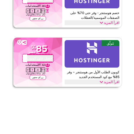
ينطبق على
ويب
46
الاستخدامات
47
11
20
144
الفئات
على مستوى الموقع
خصم هوستنجر - وفر حتى 70% على
أيام
ساعات
دقائق
ثوان
الصفقات الموسمية/العطلات
زر اي ستور
اقرأ المزيد
قيّمنا
وفر حتى 70% خصم مع كود كوبون هوستنجر هذا خلال المواسم الاحتفالية،
بما في ذلك رمضان والعيد والجمعة السوداء والعودة إلى المدرسة وعطلات
اقرأ أقل
أخرى. استفد الآن.
مُوثَّق
85
%
هوستنجر
الأحكام والشروط
خصم
الحد الأدنى للطلب
لا شيء
احصل على كوبون
QBC10
ينطبق على
ويب
42
الاستخدامات
47
11
20
144
الفئات
على مستوى الموقع
كوبون الطلب الأول من هوستنجر – وفر
أيام
ساعات
دقائق
ثوان
85% مع كود المستخدم الجديد
زر اي ستور
اقرأ المزيد
قيّمنا
احصل على خصم 85% على طلبك الأول مع كود كوبون هوستنجر الحصري
هذا. العملاء الجدد يمكنهم الاستفادة فوراً والاستمتاع بتوفيرات كبيرة على
اقرأ أقل
أفضل الخطط اليوم.
هوستنجر
الأحكام والشروط
الحد الأدنى للطلب
لا شيء
ينطبق على
ويب
الفئات
على مستوى الموقع