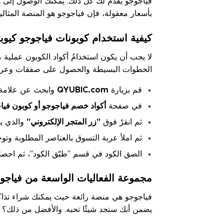
فياجوجو يقدم لك كل ذلك. يمكنك الوصول إلى هذه
بأسعار معقولة، فإن فياجوجو هو المنصة المثالي
كيفية استخدام كوبونات فياجوجو كيوب
لا يجب أن يكون استخدامُ أكواد الكوبون عملية
الخطوات البسيطة والحصول على صفقات وعروض
قم بزيارة
QYUBIC.com
وابحث عن علامة ف
في صفحة
أكواد خصم فياجوجو أو كوبون فيا
ثم انقرْ فوق
"زر المتجر الإلكتروني"
والذي يت
ثم املأ عربة التسوق بالعناصر المطلوبة وتوج
الصق الكود في قسم "طبّق الكود"، ثم اح
مجموعة الفعاليات الواسعة من فياجو
فياجوجو هي منصة رائعة حيث يمكنك شراء تذاكر
يضمن أنك ستجد شيئًا تحبه. والأفضل من ذلك؟ يم