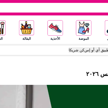
الموضة
الأحذية
البقالة
ال
بيق آي أو إس
كن شريكا
س
٢٠٢٦