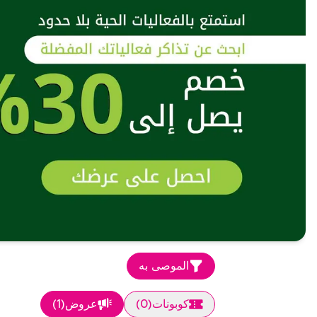
الموصى به
كوبونات
(
0
)
عروض
(
1
)