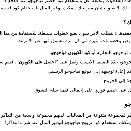
 الفعاليات بتكلفة أقل باستخدام كود خصم فياجوجو عند الدفع. إذا كن
ة لك. لا تقلق بشأن ميزانيتك؛ يمكنك توفير المال باستخدام كود قسيمة
ك؟
 معقدة. لا يتطلب الأمر سوى بضع خطوات بسيطة. للاستفادة من هذا الخ
 وخصومات مثيرة في كل مرة تتسوق فيها عبر الإنترنت.
ياجوجو التجارية أو
كود الكوبون فياجوجو
.
جوجو
، حدّدْ الصفقة الأنسب وانقرْ على
"احصل على الكوبون"
، فيتم نس
م إعادة توجيهه إلى موقع فياجوجو الرسمي.
هْ إلى الخروج
صل على خصم فوري على إجمالي قيمة سلة التسوق.
جو
 لمجموعة متنوعة من الفعاليات. لديهم مجموعة واسعة من التذاكر م
كنك استخدام كود ترويج فياجوجو لتوفير المال عند شراء التذاكر!