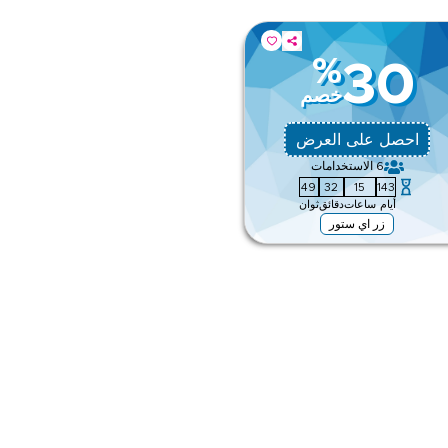
%
30
خصم
احصل على العرض
6
الاستخدامات
48
32
15
143
أيام
ساعات
دقائق
ثوان
زر اي ستور
ق
ى الموقع