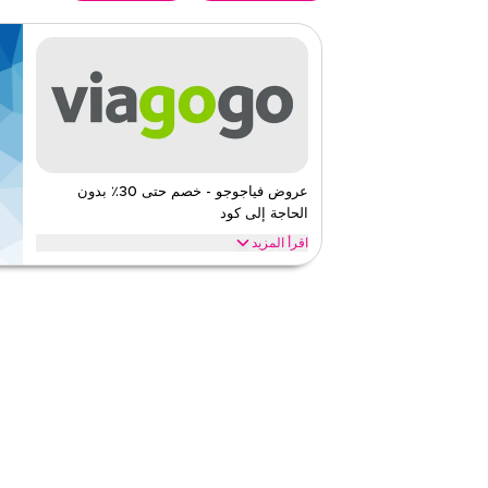
عروض فياجوجو - خصم حتى 30٪ بدون
الحاجة إلى كود
اقرأ المزيد
عروض حصرية تصل إلى 30% على فياجوجو. وفر على المنزل والأثاث من خلال الويب/التطبيق
فياجوجو
الأحكام والشروط
ينطبق على
ويب/تطبي
الفئات
على مستو
قيّمنا
اقرأ أقل