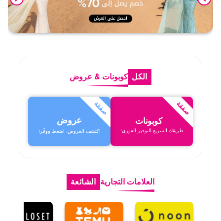
الكل
كوبونات
&
عروض
صفقة
صفقة
عروض
كوبونات
طريقك السريع للتوفير الفوري!
اكتشف العروض، اضغط ووفّر!
العلامات التجارية
الشائعة