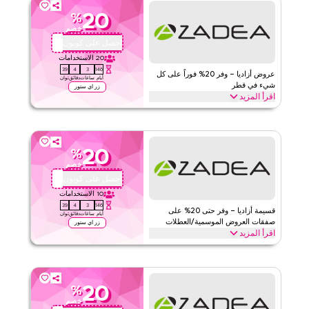
20
%
خصم
احصل على كوبون
QBC
20
الاستخدامات
39
4
3
146
عروض أزاديا – وفر 20% فوراً على كل
أيام
ساعات
دقائق
ثوان
شيء في قطر
زر اي ستور
اقرأ المزيد
وفر 20% فوراً مع عرض أزاديا هذا على ملابس الأزياء والأحذية وحقائب اليد
ومنتجات التجميل وأساسيات نمط الحياة. استرد الآن للحصول على عروض
ترويجية خاصة وتوفيرات اليوم.
20
%
أزاديا
الأحكام والشروط
خصم
الحد الأدنى للطلب
لا شيء
احصل على كوبون
QBC
ينطبق على
ويب/تطبيق
10
الاستخدامات
39
4
3
146
الفئات
على مستوى الموقع
قسيمة أزاديا – وفر حتى 20% على
أيام
ساعات
دقائق
ثوان
صفقات العروض الموسمية/العطلات
زر اي ستور
اقرأ المزيد
قيّمنا
وفر حتى 20% خصم مع خصومات إضافية تصل إلى 70% باستخدام كود
كوبون أزاديا هذا خلال المواسم الاحتفالية، بما في ذلك رمضان، العيد،
اقرأ أقل
الجمعة البيضاء، وغيرها من العروض الموسمية. استرد الآن.
20
%
أزاديا
الأحكام والشروط
خصم