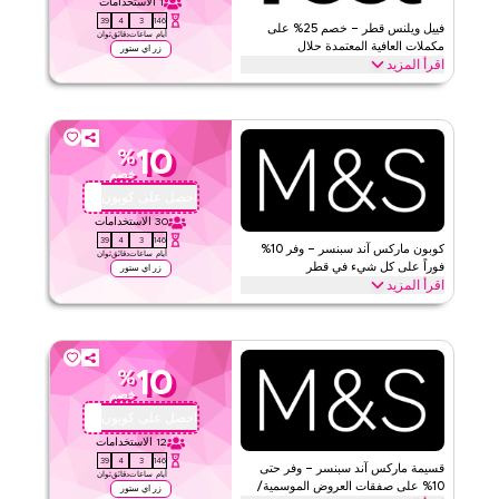
1
الاستخدامات
ينطبق على
ويب
39
4
3
146
فييل ويلنس قطر – خصم 25% على
أيام
ساعات
دقائق
ثوان
الفئات
على مستوى الموقع
مكملات العافية المعتمدة حلال
زر اي ستور
اقرأ المزيد
قيّمنا
وفّر 25% على أي منتج فردي من فييل بما في ذلك الكولاجين، ودعم
الشعر، وأوميغا 3، والفيتامينات اليومية. مجموعة معتمدة حلال، يتم التوصيل
عن طريق أرمكس إلى الدوحة وفي جميع أنحاء قطر. أدخل هذا الكود عند
اقرأ أقل
الدفع على wearefeel.com/en-qa. صالح على الطلبات الفردية وا
10
%
خصم
فييل
الأحكام والشروط
احصل على كوبون
QBC
الحد الأدنى للطلب
لا شيء
30
الاستخدامات
ينطبق على
ويب
39
4
3
146
كوبون ماركس آند سبنسر – وفر 10%
أيام
ساعات
دقائق
ثوان
الفئات
على مستوى الموقع
فوراً على كل شيء في قطر
زر اي ستور
اقرأ المزيد
قيّمنا
وفر 10% فوراً باستخدام كود ماركس آند سبنسر هذا على كل شيء. استرد
الآن للحصول على خصومات حصرية عبر أفضل الفئات مثل أزياء النساء،
ملابس الرجال، ملابس الأطفال، الملابس الداخلية، التجميل والمزيد.
اقرأ أقل
10
%
ماركس اند سبنسر
الأحكام والشروط
خصم
الحد الأدنى للطلب
لا شيء
احصل على كوبون
QBC
ينطبق على
ويب/تطبيق
12
الاستخدامات
39
4
3
146
الفئات
على مستوى الموقع
قسيمة ماركس آند سبنسر – وفر حتى
أيام
ساعات
دقائق
ثوان
10% على صفقات العروض الموسمية/
زر اي ستور