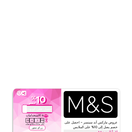
10
%
خصم
احصل على كوبون
QBC
9
الاستخدامات
39
4
3
146
عروض ماركس آند سبنسر – احصل على
أيام
ساعات
دقائق
ثوان
خصم يصل إلى 10% على الملابس
زر اي ستور