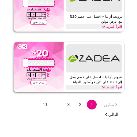
الحد الأدنى للطلب
لا شيء
احصل على كوبون
QBC
ينطبق على
ويب/تطبيق
7
الاستخدامات
39
4
3
146
الفئات
على مستوى الموقع
ترويجة أزاديا – احصل على خصم 20%
أيام
ساعات
دقائق
ثوان
مع عرض موثق
زر اي ستور
اقرأ المزيد
قيّمنا
احصل على خصم 20% على تسوق الأزياء وأسلوب الحياة مع عرض أزاديا
الموثق لفترة محدودة. طبّق عند الدفع لتوفير على الملابس والأحذية
اقرأ أقل
وحقائب اليد ومنتجات التجميل والإكسسوارات اليوم.
20
%
أزاديا
الأحكام والشروط
خصم
الحد الأدنى للطلب
لا شيء
احصل على كوبون
QBC
ينطبق على
ويب/تطبيق
10
الاستخدامات
39
4
3
146
الفئات
على مستوى الموقع
عروض أزاديا – احصل على خصم يصل
أيام
ساعات
دقائق
ثوان
إلى 20% على الأزياء وأسلوب الحياة
زر اي ستور
اقرأ المزيد
قيّمنا
وفر حتى 20% مع عروض أزاديا على ملابس الأزياء والإكسسوارات والأحذية
ومنتجات التجميل وديكور المنزل والمزيد. توفيرات لفترة محدودة.
اقرأ أقل
سابق
1
2
3
…
11
أزاديا
الأحكام والشروط
التالي
الحد الأدنى للطلب
لا شيء
ينطبق على
ويب/تطبيق
الفئات
على مستوى الموقع