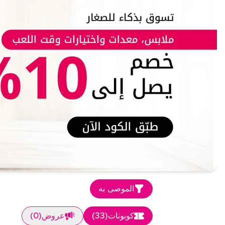
الموصى به
كوبونات
(
33
)
عروض
(
0
)