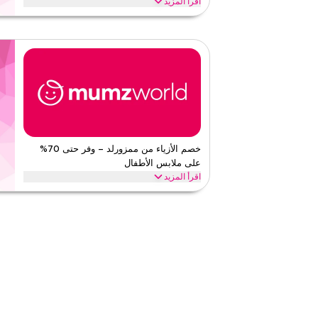
اقرأ المزيد
احصل على خصم حتى 70% مع هذا كود كوبون ممز
الحفاضات العادية، سراويل الحفاضات، الحفاضات المضادة للحسا
ممز ورلد
الأحكام والشروط
الحد الأدنى للطلب
لا شيء
ينطبق على
ويب/تطبي
الفئات
على مستو
قيّمنا
خصم الأزياء من ممزورلد – وفر حتى 70%
على ملابس الأطفال
اقرأ أقل
اقرأ المزيد
استخدم هذا كود خصم ممزورل
أزياء الفتيات وأكثر، وفر على كل شيء بأقل الأسعار.
ممز ورلد
الأحكام والشروط
الحد الأدنى للطلب
لا شيء
ينطبق على
ويب/تطبي
الفئات
على مستو
قيّمنا