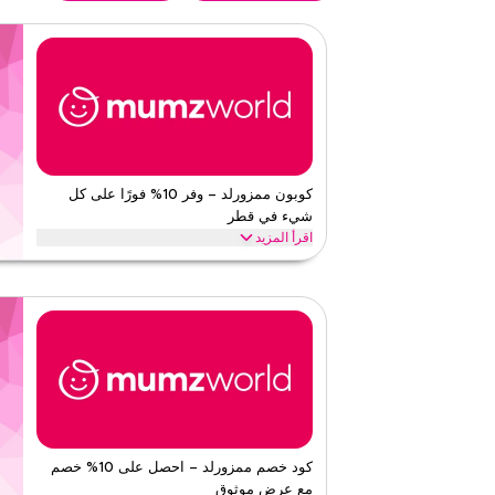
كوبون ممزورلد – وفر 10% فورًا على كل
شيء في قطر
اقرأ المزيد
احصل على خصم 10% فورًا مع هذا كود ممزورلد عل
حصرية على أفضل الفئات مثل عربات الأطفال، معدات السفر، ال
الحمالات وأكثر.
ممز ورلد
الأحكام والشروط
الحد الأدنى للطلب
لا شيء
ينطبق على
ويب/تطبي
الفئات
على مستو
كود خصم ممزورلد – احصل على 10% خصم
قيّمنا
مع عرض موثوق