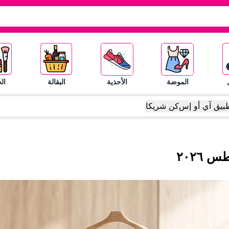
الموضة
الأحذية
البقالة
ال
بيق آي أو إس
كن شريكا
طس
٢٠٢٦