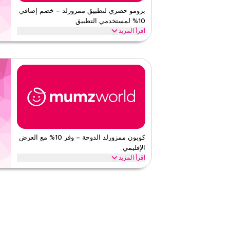
قيّمنا
برومو حصري لتطبيق ممزورلد – خصم إضافي
10% لمستخدمي التطبيق
اقرأ أقل
اقرأ المزيد
احصل على خصم إضافي 10% عند التسوق عبر تطب
للحصول على توفيرات حصرية خاصة بالتطبيق على جميع مشتر
ممز ورلد
الأحكام والشروط
الحد الأدنى للطلب
لا شيء
ينطبق على
ويب/تطبي
الفئات
على مستو
قيّمنا
كوبون ممزورلد الدوحة – وفر 10% مع العرض
الإقليمي
اقرأ أقل
اقرأ المزيد
وفر 10% على طلبك من ممزورلد مع هذا كود برومو إقليمي.
فورية على كل ما تحتاجه اليوم قبل انتهاء العرض.
ممز ورلد
الأحكام والشروط
الحد الأدنى للطلب
لا شيء
ينطبق على
ويب/تطبي