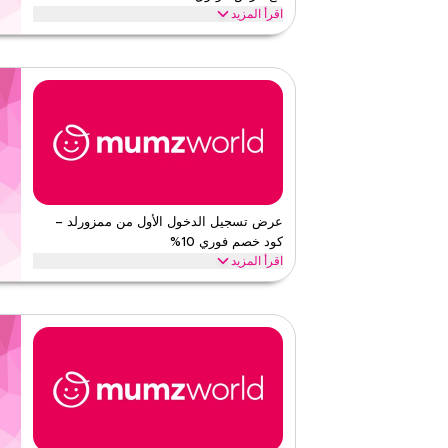
اقرأ أقل
اقرأ المزيد
احصل على خصم 10% على جميع المنتجات مع هذا عر
على توفيرات شاملة واستمتع بقيمة إضافية على مشترياتك بالك
ممز ورلد
الأحكام والشروط
الحد الأدنى للطلب
لا شيء
ينطبق على
ويب/تطبي
الفئات
على مستو
قيّمنا
عرض تسجيل الدخول الأول من ممزورلد –
كود خصم فوري 10%
اقرأ أقل
اقرأ المزيد
استمتع بتوفير حصري على جميع المنتجات في سلة تسوقك الي
ممز ورلد
الأحكام والشروط
الحد الأدنى للطلب
لا شيء
ينطبق على
ويب/تطبي
الفئات
على مستو