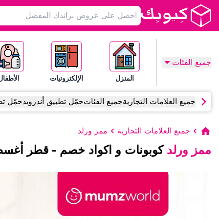
جميع الفئات
المنزل
الإلكترونيات
الأطفال
جميع العلامات التجارية
جميع الفئات
حمّل تطبيق أندرويد
حمّل تط
جميع العلامات التجارية
ممز ورلد
ممز ورلد
كوبونات و اكواد خصم
-
قطر
أغس