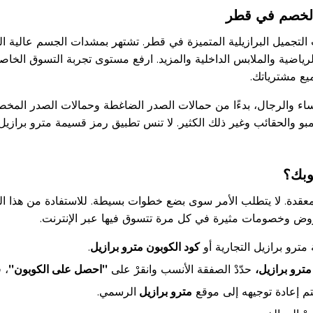
الخصم في قطر
ات التجميل البرازيلية المتميزة في قطر. تشتهر بمشدات الجسم عالية
س الرياضية والملابس الداخلية والمزيد. ارفع مستوى تجربة التسوق ال
يع مشترياتك.
ساء والرجال، بدءًا من حمالات الصدر الضاغطة وحمالات الصدر المخ
 والحقائب وغير ذلك الكثير. لا تنس تطبيق رمز قسيمة مترو برازيل
وبك؟
 معقدة. لا يتطلب الأمر سوى بضع خطوات بسيطة. للاستفادة من هذا الخ
 وخصومات مثيرة في كل مرة تتسوق فيها عبر الإنترنت.
ترو برازيل التجارية أو
كود الكوبون مترو برازيل
.
مترو برازيل،
حدّدْ الصفقة الأنسب وانقرْ على
"احصل على الكوبون"
، 
م إعادة توجيهه إلى موقع
مترو برازيل
الرسمي.