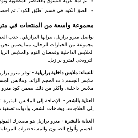
ثم املأ عربة التسوق بالعناصر المطلوبة وتوج
الصق الكود في قسم "طبّق الكود"، ثم اح
مجموعة واسعة من المنتجات في مترو
تواصل مترو برازيل، بتراثها البرازيلي، جذب العم
مجموعة من الخيارات للرجال، مما يضمن تجربة
الملابس الداخلية وقمصان النوم والملابس الر
الترويجي لمترو برازيل.
للنساء: ملابس داخلية برازيلية -
توفر مترو براز
ملابس الجسم ذات الحجم الزائد، وملابس الجسم
ملابس داخلية، وأكثر من ذلك. يضمن كود مترو ب
العناية بالشعر -
بالإضافة إلى الملابس المثيرة،
إلى العلاجات، وبخاخات الشعر، وأدوات تصفيف 
العناية بالبشرة -
مترو برازيل هو مصدرك الموثو
الجسم وألواح الصابون والمستحضرات المرطبة