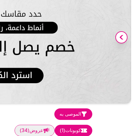
الموصى به
كوبونات
(
1
)
عروض
(
34
)