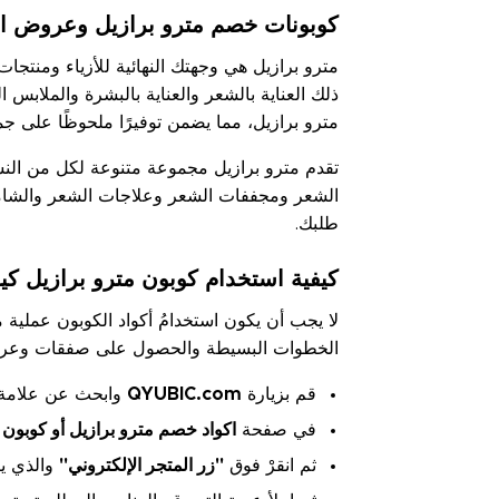
كوبونات خصم مترو برازيل وعروض 
مترو برازيل هي وجهتك النهائية للأزياء ومنتج
ذلك العناية بالشعر والعناية بالبشرة والملاب
مترو برازيل، مما يضمن توفيرًا ملحوظًا على جم
تقدم مترو برازيل مجموعة متنوعة لكل من الن
الشعر ومجففات الشعر وعلاجات الشعر والشامبو
طلبك.
كيفية استخدام كوبون مترو برازيل كي
لا يجب أن يكون استخدامُ أكواد الكوبون عملية
الخطوات البسيطة والحصول على صفقات وعروض
قم بزيارة
QYUBIC.com
وابحث عن علامة م
في صفحة
اكواد خصم مترو برازيل أو كوبون 
ثم انقرْ فوق
"زر المتجر الإلكتروني"
والذي يت