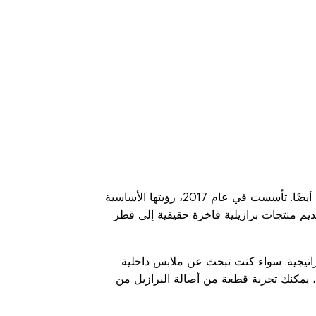
مترو برازيل هي منصة رائدة ملتزمة بتلبية احتياجات الموضة المعاصرة مع دمج منتجات الصحة والجمال في عروضها أيضًا. تأسست في عام 2017، رؤيتها الأساسية
ديم منتجات برازيلية فاخرة حقيقية إلى قطر
راتيجية. سواء كنت تبحث عن ملابس داخلية
، يمكنك تجربة قطعة من أصالة البرازيل من