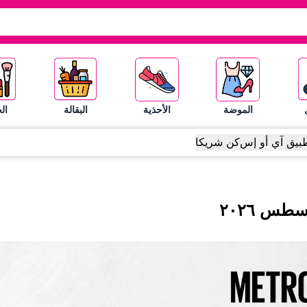
الموضة
الأحذية
البقالة
ال
بيق آي أو إس
كن شريكا
سطس
٢٠٢٦