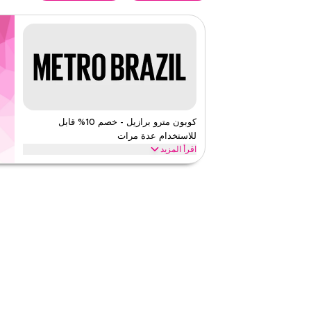
كوبون مترو برازيل - خصم 10% قابل
للاستخدام عدة مرات
اقرأ المزيد
استمتع بخصم يصل إلى 10% مع مترو برازيل، و
الكامل أو المخفض. العرض متاح عبر الموقع والتطبيق.
مترو برازيل
الأحكام والشروط
الحد الأدنى للطلب
لا شيء
ينطبق على
ويب/تطبي
الفئات
على مستو
قيّمنا
اقرأ أقل