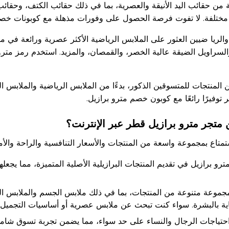
من حقائب اليد الأنيقة والعصرية، بما في ذلك حقائب الكتف، وحقائب ا
 مختلفة. لا تفوت فرصة الحصول على وفورات مذهلة مع كوبونات خصم
والريا ضيين العثور على الملابس الرياضية الأكثر عصرية ورائعة في م
السراويل الضيقة عالية الخصر، والقمصان، والمزيد. استخدم رمز متر
منتجات للمتسوقين الذكور، بدءًا من الملابس الرياضية والملابس الدا
 توفيرًا رائعًا مع كوبون خصم مترو برازيل.
متجر مترو برازيل قطر عبر الإنترنت؟
تمتاع بمجموعة واسعة من المنتجات والأسعار التنافسية والراحة والأم
برازيل في تقديم المنتجات البرازيلية الأصلية المتميزة، مما يجعلها
جموعة متنوعة من المنتجات، بما في ذلك ملابس الجسم والملابس الدا
ية بالبشرة. سواء كنت تبحث عن ملابس عصرية أو أساسيات التجميل، 
احتياجات الرجال والنساء على حد سواء، مما يضمن تجربة تسوق شاملة