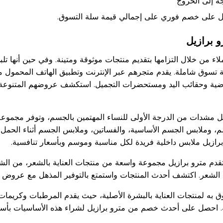
هْ إلى الخروج
صل على خصم فوري على إجمالي قيمة سلة التسوق.
 برازيل
لاء من خلال التزامها بتقديم منتجات موثوقة ومتينة. وفي حين أنها تلبي 
 تسوق شاملة. يقدم متجرهم عبر الإنترنت وتطبيق الهاتف المحمول 
ياضية وحقائب اليد ومستحضرات التجميل. استكشف عروضهم المتنوعة و
يل مشدات من الدرجة الأولى للنساء المهتمين بالجسم، وتوفر مجموع
، وملابس الجسم الأساسية، والفساتين، وملابس الجسم أثناء الحمل، 
رازيل ملابس داخلية فريدة لكل مناسبة وموسم وبأسعار تنافسية.
 تقدم مترو برازيل مجموعة واسعة من منتجات العناية بالشعر، من الش
الشعر. اكتشف أحدث المنتجات واستمتع بالتوفير المذهل مع عروض مت
ق به لمنتجات العناية بالبشرة الأصلية، حيث يقدم المرطبات وكريم
. احصل على أحدث خصم من مترو برازيل لشراء هذه الأساسيات بأس