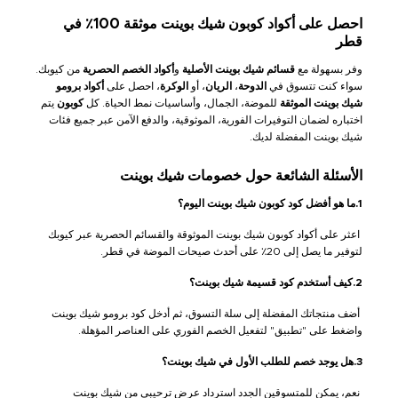
احصل على أكواد كوبون شيك بوينت موثقة 100٪ في
قطر
وفر بسهولة مع
قسائم شيك بوينت الأصلية
و
أكواد الخصم الحصرية
من كيوبك.
سواء كنت تتسوق في
الدوحة
،
الريان
، أو
الوكرة
، احصل على
أكواد برومو
شيك بوينت الموثقة
للموضة، الجمال، وأساسيات نمط الحياة. كل
كوبون
يتم
اختباره لضمان التوفيرات الفورية، الموثوقية، والدفع الآمن عبر جميع فئات
شيك بوينت المفضلة لديك.
الأسئلة الشائعة حول خصومات شيك بوينت
1.ما هو أفضل كود كوبون شيك بوينت اليوم؟
اعثر على أكواد كوبون شيك بوينت الموثوقة والقسائم الحصرية عبر كيوبك
لتوفير ما يصل إلى 20٪ على أحدث صيحات الموضة في قطر.
2.كيف أستخدم كود قسيمة شيك بوينت؟
أضف منتجاتك المفضلة إلى سلة التسوق، ثم أدخل كود برومو شيك بوينت
واضغط على "تطبيق" لتفعيل الخصم الفوري على العناصر المؤهلة.
3.هل يوجد خصم للطلب الأول في شيك بوينت؟
نعم، يمكن للمتسوقين الجدد استرداد عرض ترحيبي من شيك بوينت