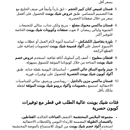
بسعر أقل.
فستان قميص كتان كبير الحجم
-- ابقَ بارداً وأنيقاً في صيف الخليج مع
هذا التصميم المسامي. طبق
عروض شيك بوينت
للحصول على أفضل
سعر من خلال صفقاتنا الحصرية.
فستان ماكسي محبوك مضلع
-- مريح ولكن جذاب، مثالي للتجمعات
الشتوية وليالي رمضان. لا تفوت
صفقات وكوبونات شيك بوينت
الخاصة
للتوفير أكثر.
بلوزة بتفاصيل الكشكش
-- أساسية أنثوية لأيام العمل أو عطلات نهاية
الأسبوع. احصل على
أكواد قسيمة شيك بوينت
لخصومات إضافية على
القطع الرائجة.
قفطان مطبوع
-- أضف إلى أسلوبك أناقة ثقافية. استخدم
عروض خصم
شيك بوينت
المتاحة من خلال كوبوناتنا الموثقة للتسوق بسهولة.
جينز واسع الساق عالي الخصر
-- أساسياتك اليومية بقَصّة جذابة. طبق
أكواد كوبون شيك بوينت الحصرية
للحصول على توفيرات فورية.
فستان ماكسي مزين بالدانتيل
-- رومانسي ورشيق، مثالي للمناسبات
الاحتفالية. استمتع بـ
خصومات وأكواد برومو شيك بوينت الموثقة
لجعله
ملكك بأقل.
فئات شيك بوينت عالية الطلب في قطر مع توفيرات
كوبون حصرية
مجموعة الملابس المحتشمة:
اكتشف
العباءات
الخالدة،
القفاطين
،
و
القمصان الطويلة
المصممة للارتداء اليومي واللحظات الاحتفالية.
استخدم
أكواد خصم شيك بوينت
من كيوبك للاستمتاع بالموضة المحتشمة