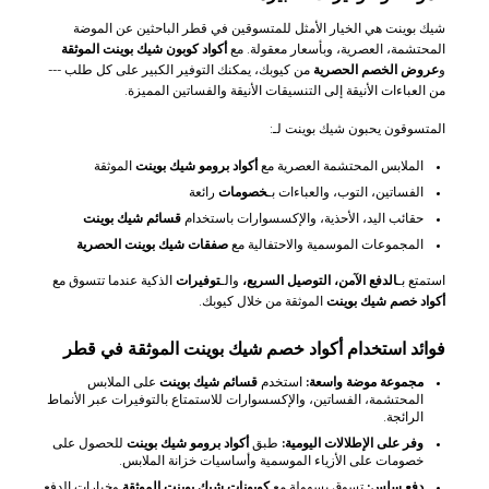
شيك بوينت هي الخيار الأمثل للمتسوقين في قطر الباحثين عن الموضة
المحتشمة، العصرية، وبأسعار معقولة. مع
أكواد كوبون شيك بوينت الموثقة
و
عروض الخصم الحصرية
من كيوبك، يمكنك التوفير الكبير على كل طلب ---
من العباءات الأنيقة إلى التنسيقات الأنيقة والفساتين المميزة.
المتسوقون يحبون شيك بوينت لـ:
الملابس المحتشمة العصرية مع
أكواد برومو شيك بوينت
الموثقة
الفساتين، التوب، والعباءات بـ
خصومات
رائعة
حقائب اليد، الأحذية، والإكسسوارات باستخدام
قسائم شيك بوينت
المجموعات الموسمية والاحتفالية مع
صفقات شيك بوينت الحصرية
استمتع بـ
الدفع الآمن، التوصيل السريع،
والـ
توفيرات
الذكية عندما تتسوق مع
أكواد خصم شيك بوينت
الموثقة من خلال كيوبك.
فوائد استخدام أكواد خصم شيك بوينت الموثقة في قطر
مجموعة موضة واسعة:
استخدم
قسائم شيك بوينت
على الملابس
المحتشمة، الفساتين، والإكسسوارات للاستمتاع بالتوفيرات عبر الأنماط
الرائجة.
وفر على الإطلالات اليومية:
طبق
أكواد برومو شيك بوينت
للحصول على
خصومات على الأزياء الموسمية وأساسيات خزانة الملابس.
دفع سلس:
تسوق بسهولة مع
كوبونات شيك بوينت الموثقة
وخيارات الدفع