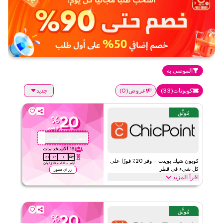
الموصى به
كوبونات
(
33
)
عروض
(
0
)
جديد
مُوثَّق
20
%
خصم
احصل على كوبون
QBC1
16
الاستخدامات
22
37
1
145
كوبون شيك بوينت – وفر 20٪ فورًا على
أيام
ساعات
دقائق
ثوان
كل شيء في قطر
زر اي ستور
اقرأ المزيد
وفر 20٪ فورًا مع هذا كود شيك بوينت على كل شيء. فعّل الآن للحصول
على خصومات حصرية على أفضل الفئات مثل الموضة العصرية، ملابس
الأطفال، الأحذية، الإكسسوارات، ديكور المنزل والمزيد.
مُوثَّق
20
%
شيك بوينت
الأحكام والشروط