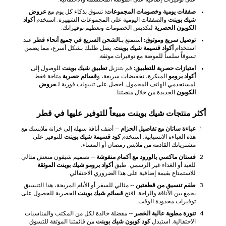
صفقات يومية وخصومات المجموعات:
تسوق بذكاء كل يوم مع
عروض
شيك بوينت
والصفقات اليومية على المجموعات الشهيرة. استخدم
أكواد
الكوبون الحصرية
لتكديس الخصومات وتعظيم توفيراتك.
توصيل سريع وموثوق:
استمتع بـ
الشحن السريع في جميع أنحاء قطر
عند
استخدام
أكواد قسيمة شيك بوينت
. يصل طلبك بشكل أسرع، مما يضمن
تسوقاً سلساً للموضة مع توفيرات موثقة.
امتيازات حصرية للتطبيق:
قم بتنزيل
تطبيق شيك بوينت
للوصول إلى
أكواد برومو
المبكرة، تخفيضات سريعة، و
قسائم حصرية
متاحة فقط
لمستخدمي الهاتف المحمول. احصل على تنبيهات فورية لـ
عروض
الكوبون
الجديدة من خلال منصتنا.
أكثر منتجات شيك بوينت مبيعاً للتوفير عليها في قطر
عباءة ساتان مع تفاصيل الحزام
-- أضف أناقة سهلة إلى خزانة ملابسك مع
هذه العباءة الانسيابية. استخدم
كود قسيمة شيك بوينت
للتوفير على
مشترياتك القادمة من ملابس رمضان أو المساء.
فستان ماكسي بالورود مع أكمام منفوشة
-- تصميم شيفون منعش مثالي
للعيد أو الغداء غير الرسمي. طبق
أكواد برومو شيك بوينت الموثقة
للاستمتاع بقيمة إضافية على هذا الضروري الاحتفالي.
طقم تنسيق من قطعتين
-- مثالي للسفر أو الأيام المريحة، هذا التنسيق
يجمع بين الأناقة والراحة. افتح
قسائم شيك بوينت
الحصرية للحصول على
توفيرات محدودة الوقت.
تنورة مطوية عالية الخصر
-- مفضلة خالدة لكل من المكتب والمناسبات
الاحتفالية. استبدل
كود كوبون شيك بوينت
من قائمتنا الموثقة للتسوق