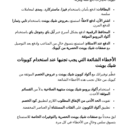
البطاقات:
ادفع بأمان باستخدام
فيزا
،
ماستركارد
، و
مدى
لمعاملات
سلسة.
اشترِ الآن، ادفع لاحقاً:
استمتع بـ
عروض شيك بوينت
باستخدام
تابي
و
تمارا
للدفع المرن.
المحافظ الرقمية:
ادفع بشكل أسرع عبر
آبل باي
و
جوجل باي
باستخدام
أكواد البرومو الموثقة
.
الدفع عند الاستلام:
استمتع بتسوق خالٍ من المتاعب وادفع بعد التوصيل
مع
صفقات شيك بوينت الحصرية من كيوبك
.
الأخطاء الشائعة التي يجب تجنبها عند استخدام كوبونات
شيك بوينت
عظّم توفيراتك مع
أكواد كوبون شيك بوينت
و
عروض الخصم
الموثقة من
كيوبك من خلال تجنب هذه الأخطاء الشائعة:
استخدام
أكواد برومو شيك بوينت منتهية الصلاحية
بدلاً من
القسائم
الموثقة
الأحدث.
تفويت
الحد الأدنى من الإنفاق المطلوب
اللازم لتطبيق
كود الخصم
.
تطبيق
أكواد الكوبون
على
الفئات المستثناة
أو العناصر المخفضة.
ابقَ محدثاً مع
صفقات شيك بوينت الحصرية
و
التوفيرات الخاصة
للاستمتاع
بتسوق سلس وخالٍ من الأخطاء في كل مرة.