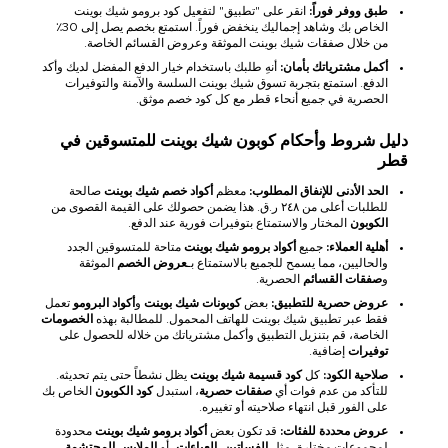
طبق ووفر فوراً:
انقر على "تطبيق" لتفعيل كود برومو شيك بوينت
الخاص بك وشاهد إجماليك ينخفض فوراً. استمتع بخصم يصل إلى 30٪
من خلال صفقات شيك بوينت الموثقة وعروض القسائم الخاصة.
أكمل مشترياتك بأمان:
أنهِ طلبك باستخدام خيار الدفع المفضل لديك وأكد
الدفع. استمتع بتجربة تسوق شيك بوينت السلسة والآمنة والتوفيرات
الحصرية في جميع أنحاء قطر مع كل كود خصم موثق.
دليل شروط وأحكام كوبون شيك بوينت للمتسوقين في
قطر
الحد الأدنى للإنفاق المطلوب:
معظم
أكواد خصم شيك بوينت
صالحة
للطلبات أعلى من ٢٤٨ ر.ق. هذا يضمن حصولك على القيمة القصوى من
الكوبون
المختار والاستمتاع بتوفيرات فورية عند الدفع.
أهلية العملاء:
جميع
أكواد برومو شيك بوينت
متاحة للمتسوقين الجدد
والحاليين، مما يسمح للجميع بالاستمتاع بـ
عروض الخصم
الموثقة
و
صفقات القسائم
الحصرية.
عروض حصرية للتطبيق:
بعض
كوبونات شيك بوينت
و
أكواد البرومو
تعمل
فقط عبر تطبيق شيك بوينت للهاتف المحمول. للمطالبة بهذه
الخصومات
الخاصة، قم بتنزيل التطبيق وأكمل مشترياتك من خلاله للحصول على
توفيرات
إضافية.
صلاحية الكود:
كل
كود قسيمة شيك بوينت
يظل نشطاً حتى يتم تحديثه.
للتأكد من عدم فوات أي
صفقات حصرية
، استبدل
كود الكوبون
الخاص بك
على الفور قبل انتهاء صلاحيته أو تغييره.
عروض محددة للفئات:
قد تكون بعض
أكواد برومو شيك بوينت
محدودة
لمجموعات مختارة، مثل
الفساتين
،
العباءات
، أو
الملابس المحتشمة
.