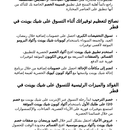
راجع دائماً أهلية المنتج قبل تطبيق
قسيمة الخصم
الخاصة بك للتأكد من
أنها تنطبق على العناصر المختارة.
نصائح لتعظيم توفيراتك أثناء التسوق على شيك بوينت في
قطر
تسوق التخفيضات الكبرى:
احصل على خصومات إضافية خلال رمضان،
العيد، والجمعة السوداء باستخدام
كوبونات شيك بوينت
و
أكواد البرومو
الموثقة لأقصى توفيرات.
استخدم تطبيق شيك بوينت:
افتح
أكواد الخصم
الحصرية للتطبيق،
القسائم
، و
الصفقات
السريعة مع
عروض الكوبون
الموثقة لتوفيرات
فورية عند الدفع.
انضم إلى مكافآت الإحالة:
احصل على
خصومات
إضافية من خلال برنامج
إحالة شيك بوينت وادمجها مع
أكواد كوبون كيوبك
الحصرية لقيمة إضافية.
الفوائد والميزات الرئيسية للتسوق على شيك بوينت في
قطر
خصم الترحيب:
ابدأ رحلة التسوق عبر الإنترنت على شيك بوينت مع
خصم
20٪ على طلبك الأول
باستخدام
أكواد كوبون شيك بوينت الموثقة
.
استمتع بتوفيرات فورية على الأزياء العصرية، العباءات، والإكسسوارات
من خلال قسائمنا الحصرية.
عروض الأعياد:
احتفل بشكل كبير خلال
العيد ورمضان
مع
صفقات خصم
شيك بوينت
و
أكواد برومو موسمية
. افتح
القسائم
محدودة الوقت للحصول
على توفيرات إضافية على الموضة المحتشمة والاحتفالية.