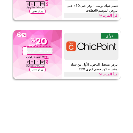
22
37
1
145
الفئات
على مستوى الموقع
خصم شيك بوينت – وفر حتى 70٪ على
أيام
ساعات
دقائق
ثوان
عروض الموسم/العطلات
زر اي ستور
اقرأ المزيد
قيّمنا
وفر حتى 70٪ مع هذا كود كوبون شيك بوينت خلال المواسم الاحتفالية، بما
في ذلك رمضان، العيد، الجمعة السوداء، العودة إلى المدرسة والمزيد من
اقرأ أقل
العطلات. فعّل الآن.
مُوثَّق
20
%
شيك بوينت
الأحكام والشروط
خصم
الحد الأدنى للطلب
٢٤٧
احصل على كوبون
QBC1
ينطبق على
تطبيق
5
الاستخدامات
22
37
1
145
الفئات
على مستوى الموقع
عرض تسجيل الدخول الأول من شيك
أيام
ساعات
دقائق
ثوان
بوينت – كود خصم فوري 20٪
زر اي ستور
اقرأ المزيد
قيّمنا
جديد على شيك بوينت؟ سجّل الدخول لأول مرة وطبّق هذا كوبون شيك
بوينت للحصول على خصم 20٪ فورًا. استمتع بتوفير حصري على جميع
اقرأ أقل
العناصر في عربة التسوق اليوم.
شيك بوينت
الأحكام والشروط
الحد الأدنى للطلب
٢٤٧
ينطبق على
تطبيق
الفئات
على مستوى الموقع