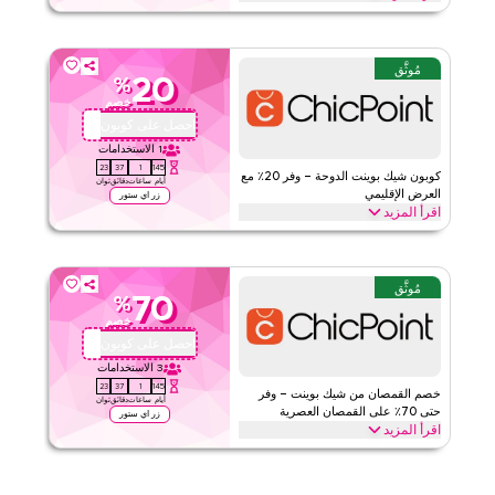
قيّمنا
احصل على خصم 20٪ على طلبك الأول مع هذا الكود الحصري من شيك
بوينت. يمكن للعملاء الجدد الاستفادة فورًا والاستمتاع بتوفير كبير على كل
اقرأ أقل
شيء اليوم.
مُوثَّق
20
%
شيك بوينت
الأحكام والشروط
خصم
الحد الأدنى للطلب
٢٤٧
احصل على كوبون
QBC1
ينطبق على
تطبيق
1
الاستخدامات
22
37
1
145
الفئات
على مستوى الموقع
كوبون شيك بوينت الدوحة – وفر 20٪ مع
أيام
ساعات
دقائق
ثوان
العرض الإقليمي
زر اي ستور
اقرأ المزيد
قيّمنا
وفر 20٪ على طلبك من شيك بوينت مع هذا كود برومو إقليمي. طبّق عند
الدفع للحصول على توفيرات فورية على كل شيء تحتاجه اليوم قبل انتهاء
اقرأ أقل
العرض.
مُوثَّق
70
%
شيك بوينت
الأحكام والشروط
خصم
الحد الأدنى للطلب
٢٤٧
احصل على كوبون
QBC1
ينطبق على
تطبيق
3
الاستخدامات
22
37
1
145
الفئات
على مستوى الموقع
خصم القمصان من شيك بوينت – وفر
أيام
ساعات
دقائق
ثوان
حتى 70٪ على القمصان العصرية
زر اي ستور
اقرأ المزيد
قيّمنا
وفر حتى 70٪ مع هذا خصم شيك بوينت الموثوق على جميع القمصان من
قمصان النساء، القمصان القصيرة بدون أكمام إلى القمصان المطبوعة
اقرأ أقل
والمزيد. احصل على هذه الصفقة الآن.