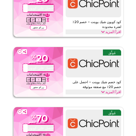
خصم
الحد الأدنى للطلب
٢٤٧
احصل على كوبون
QBC2
ينطبق على
تطبيق
9
الاستخدامات
22
37
1
145
الفئات
على مستوى الموقع
كود كوبون شيك بوينت – خصم 20٪
أيام
ساعات
دقائق
ثوان
لفترة محدودة
زر اي ستور
اقرأ المزيد
قيّمنا
احصل على خصم 20٪ على جميع الفئات مع هذا كود برومو شيك بوينت
لفترة محدودة. فعّل الآن للحصول على توفير فوري وشحن مجاني على كل
اقرأ أقل
طلب.
مُوثَّق
20
%
شيك بوينت
الأحكام والشروط
خصم
الحد الأدنى للطلب
٢٤٧
احصل على كوبون
QBC1
ينطبق على
تطبيق
4
الاستخدامات
22
37
1
145
الفئات
على مستوى الموقع
كود خصم شيك بوينت – احصل على
أيام
ساعات
دقائق
ثوان
خصم 20٪ مع صفقة موثوقة
زر اي ستور
اقرأ المزيد
قيّمنا
احصل على خصم 20٪ على جميع المنتجات مع هذا عرض شيك بوينت
الموثوق. طبّق عند الدفع للحصول على توفيرات على مستوى الموقع
اقرأ أقل
واستمتع بقيمة إضافية على مشترياتك بالكامل اليوم.
مُوثَّق
70
%
شيك بوينت
الأحكام والشروط
خصم
الحد الأدنى للطلب
٢٤٧
احصل على كوبون
QBC1
ينطبق على
تطبيق
19
الاستخدامات