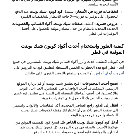
الآمنة لتجربة سلسة.
انخفاضات فورية في الأسعار:
استبدل
كود كوبون شيك بوينت
عند الدفع
للحصول على توفيرات فورية---لا حاجة للانتظار للتخفيضات الكبيرة.
عروض حصرية:
اكتشف
صفقات شيك بوينت، أكواد القسائم، والخصومات
الجديدة المحدثة بانتظام من خلال مصادر موثقة للحصول على أفضل
التوفيرات في قطر.
كيفية العثور واستخدام أحدث أكواد كوبون شيك بوينت
الموثقة في قطر
في كيوبك، اكتشف أحدث وأبرز أكواد قسائم شيك بوينت للمشترين في جميع
أنحاء قطر. اتبع هذه الخطوات الخمس البسيطة لتطبيق كودات البرومو على
أندرويد،
أو
آي أو إس،
أو الويب واستمتع بالتوفير الفوري على طلباتك:
تصفح أحدث المجموعات:
افتح تطبيق شيك بوينت أو قم بزيارة الموقع
الرسمي لاستكشاف أحدث الوافدات في الفساتين، العباءات، التوب،
والإكسسوارات. أضف أنماطك المفضلة إلى السلة قبل تطبيق كود خصم
شيك بوينت الخاص بك للحصول على توفيرات فورية.
انتقل إلى الدفع:
راجع العناصر المحددة، أكد المقاسات والألوان، واستمر
إلى صفحة الدفع. تأكد من أن اختياراتك مؤهلة لكوبونات شيك بوينت
النشطة والعروض محدودة الوقت.
أدخل كود كوبون شيك بوينت الخاص بك:
انسخ كود القسيمة الموثق من
قوائمنا الأحدث والصقه في مربع البرومو. كل كوبون شيك بوينت يتم
اختباره والموافقة عليه لضمان خصومات حقيقية عند الدفع.