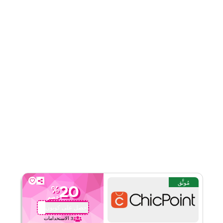
قيّمنا
اقرأ أقل
مُوثَّق
20
%
خصم
احصل على كوبون
QBC1
3
الاستخدامات