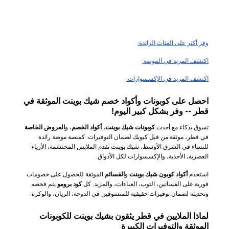
وفر أكثر على الفئات الرائدة:
اكتشف المزيد في الموضة:
اكتشف المزيد في الإكسسوارات:
احصل على كوبونات وأكواد خصم شيك بوينت الموثقة في
قطر -- وفر بشكل كبير اليوم!
تسوق بذكاء مع أحدث
كوبونات شيك بوينت
،
أكواد الخصم
، و
العروض الخاصة
في قطر، موثقة من قبل كيوبك لضمان التوفيرات. كمنصة موضة رائدة
للنساء في الشرق الأوسط، شيك بوينت تقدم الملابس المحتشمة، الأزياء
العصرية، الأحذية، والإكسسوارات لكل الأذواق.
استخدم
أكواد كوبون شيك بوينت
و
القسائم
الموثقة للحصول على خصومات
فورية على الفساتين، التوب، العباءات، والمزيد. كل
كود برومو
يتم فحصه
وتحديثه لضمان توفيرات حقيقية للمتسوقين في الدوحة، الريان، والوكرة.
لماذا الملايين في قطر يثقون بشيك بوينت للكوبونات
الموثقة والتوفيرات الكبيرة