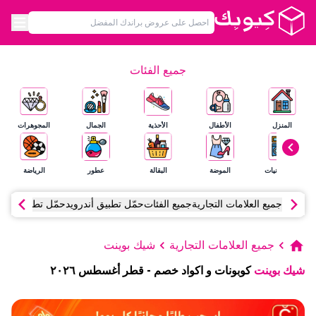
جميع الفئات
المنزل
الأطفال
الأحذية
الجمال
المجوهرات
الإلكترونيات
الموضة
البقالة
عطور
الرياضة
جميع العلامات التجارية
جميع الفئات
حمّل تطبيق أندرويد
حمّل تطبيق آي أ
جميع العلامات التجارية
شيك بوينت
شيك بوينت
كوبونات و اكواد خصم
-
قطر
أغسطس
٢٠٢٦