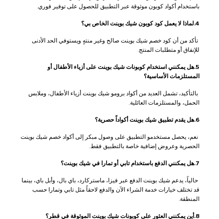
باستخدام أكواد كوبون موثوقة عبر التطبيق للحصول على توفير فوري.
4.لماذا لا يعمل كود كوبون شيك بوينت الخاص بي؟
تأكد من أن كود خصم شيك بوينت صالح وغير منتهٍ ويستوفي الحد الأدنى
للإنفاق أو متطلبات المنتج.
5.هل يمكنني استخدام كوبونات شيك بوينت على أزياء الأطفال أو
المستلزمات الأساسية؟
بالتأكيد، تشمل العديد من أكواد برومو شيك بوينت أزياء الأطفال، وملابس
الحمل، والمستلزمات العائلية.
6.هل يقدم تطبيق شيك بوينت أكواداً حصرية؟
نعم، يحصل مستخدمو التطبيق على وصول مبكر إلى أكواد خصم شيك بوينت
الحصرية وعروض إضافية خاصة بالتطبيق فقط.
7.هل يمكنني الدفع باستخدام تابي أو تمارا في شيك بوينت؟
حالياً، يدعم شيك بوينت الدفع عبر فيزا، ماستركارد، باي بال، وأبل باي، بينما
قد تختلف خيارات خدمة الشراء الآن والدفع لاحقاً مثل تابي وتمارا حسب
المنطقة.
8.أين يمكنني العثور على كوبونات شيك بوينت الموثوقة في قطر؟