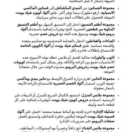
السهلة بأسعار لا تقبل المنافسة.
مجموعة الفساتين:
من
الميدي المكشكش
إلى
فساتين الماكسي
الانسيابية
، ارفع مظهرك بينما توفر أكثر. طبق
أكواد كوبون شيك بوينت
الموثقة للحصول على إطلالات أنيقة دون تجاوز ميزانيتك.
مجموعة أطقم التنسيق:
ادخل إلى التنسيق السهل مع
أطقم التنسيق
المكونة من قطعتين
العصرية. افتح توفيرات إضافية باستخدام
أكواد
برومو شيك بوينت
وتسوق هذه الفئة مع
عروض خصم
حصرية.
العباءات والقفاطين:
احتفل بالفخامة المحتشمة مع تصاميم معقدة
وأقمشة مسامية. طبق
قسائم شيك بوينت
أو
أكواد الكوبون الخاصة
للاستمتاع بإطلالات فاخرة بأقل.
التوب والبلوزات:
مثالية للعمل أو ملابس عطلة نهاية الأسبوع، هذه
الأساسيات تجمع بين الراحة والأناقة. وفر بشكل كبير باستخدام
كوبونات
خصم شيك بوينت
و
عروض البرومو
محدودة الوقت من خلال صفقاتنا
الموثقة.
مجموعة التنانير:
اهزم حرارة الشرق الأوسط مع
تنانير ميدي وماكسي
خفيفة الوزن. استبدل
أكواد الخصم الحصرية
للاستمتاع بالراحة الأنيقة
بأسعار معقولة.
مجموعة ملابس المنزل:
استمتع بالكمال المريح للمنزل أو النزهات غير
الرسمية. استخدم
عروض كوبون شيك بوينت
لتوفيرات إضافية على كل
قطعة ناعمة وأنيقة.
تشكيلة الإجازة:
احزم للجنة مع أنماط صيفية منعشة. احصل على
أكواد
قسيمة شيك بوينت
الموثقة لملابس جاهزة للشاطئ واستمتع بأفضل
صفقات البرومو
على ضروريات الإجازة.
مجموعة ملابس الشتاء:
ابقَ دافئاً وعصرياً مع المحبوكات، المعاطف،