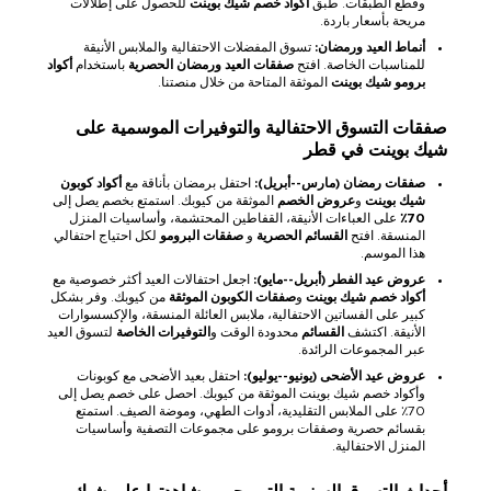
وقطع الطبقات. طبق
أكواد خصم شيك بوينت
للحصول على إطلالات
مريحة بأسعار باردة.
أنماط العيد ورمضان:
تسوق المفضلات الاحتفالية والملابس الأنيقة
للمناسبات الخاصة. افتح
صفقات العيد ورمضان الحصرية
باستخدام
أكواد
برومو شيك بوينت
الموثقة المتاحة من خلال منصتنا.
صفقات التسوق الاحتفالية والتوفيرات الموسمية على
شيك بوينت في قطر
صفقات رمضان (مارس--أبريل):
احتفل برمضان بأناقة مع
أكواد كوبون
شيك بوينت
و
عروض الخصم
الموثقة من كيوبك. استمتع بخصم يصل إلى
70٪
على العباءات الأنيقة، القفاطين المحتشمة، وأساسيات المنزل
المنسقة. افتح
القسائم الحصرية
و
صفقات البرومو
لكل احتياج احتفالي
هذا الموسم.
عروض عيد الفطر (أبريل--مايو):
اجعل احتفالات العيد أكثر خصوصية مع
أكواد خصم شيك بوينت
و
صفقات الكوبون الموثقة
من كيوبك. وفر بشكل
كبير على الفساتين الاحتفالية، ملابس العائلة المنسقة، والإكسسوارات
الأنيقة. اكتشف
القسائم
محدودة الوقت و
التوفيرات الخاصة
لتسوق العيد
عبر المجموعات الرائدة.
عروض عيد الأضحى (يونيو--يوليو):
احتفل بعيد الأضحى مع كوبونات
وأكواد خصم شيك بوينت الموثقة من كيوبك. احصل على خصم يصل إلى
70٪ على الملابس التقليدية، أدوات الطهي، وموضة الصيف. استمتع
بقسائم حصرية وصفقات برومو على مجموعات التصفية وأساسيات
المنزل الاحتفالية.