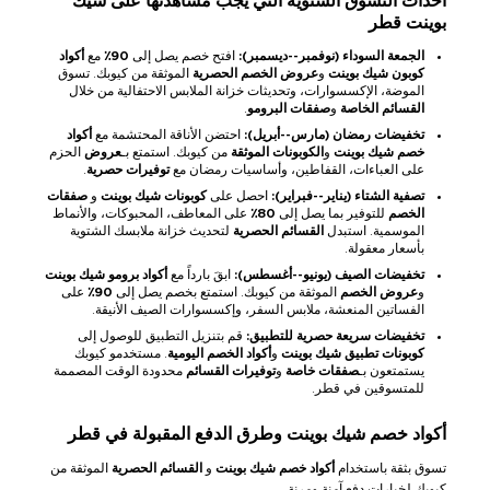
أحداث التسوق السنوية التي يجب مشاهدتها على شيك
بوينت قطر
الجمعة السوداء (نوفمبر--ديسمبر):
افتح خصم يصل إلى
90٪
مع
أكواد
كوبون شيك بوينت
و
عروض الخصم الحصرية
الموثقة من كيوبك. تسوق
الموضة، الإكسسوارات، وتحديثات خزانة الملابس الاحتفالية من خلال
القسائم الخاصة
و
صفقات البرومو
.
تخفيضات رمضان (مارس--أبريل):
احتضن الأناقة المحتشمة مع
أكواد
خصم شيك بوينت
و
الكوبونات الموثقة
من كيوبك. استمتع بـ
عروض
الحزم
على العباءات، القفاطين، وأساسيات رمضان مع
توفيرات حصرية
.
تصفية الشتاء (يناير--فبراير):
احصل على
كوبونات شيك بوينت
و
صفقات
الخصم
للتوفير بما يصل إلى
80٪
على المعاطف، المحبوكات، والأنماط
الموسمية. استبدل
القسائم الحصرية
لتحديث خزانة ملابسك الشتوية
بأسعار معقولة.
تخفيضات الصيف (يونيو--أغسطس):
ابقَ بارداً مع
أكواد برومو شيك بوينت
و
عروض الخصم
الموثقة من كيوبك. استمتع بخصم يصل إلى
90٪
على
الفساتين المنعشة، ملابس السفر، وإكسسوارات الصيف الأنيقة.
تخفيضات سريعة حصرية للتطبيق:
قم بتنزيل التطبيق للوصول إلى
كوبونات تطبيق شيك بوينت
و
أكواد الخصم اليومية
. مستخدمو كيوبك
يستمتعون بـ
صفقات خاصة
و
توفيرات القسائم
محدودة الوقت المصممة
للمتسوقين في قطر.
أكواد خصم شيك بوينت وطرق الدفع المقبولة في قطر
تسوق بثقة باستخدام
أكواد خصم شيك بوينت
و
القسائم الحصرية
الموثقة من
كيوبك لخيارات دفع آمنة ومرنة.