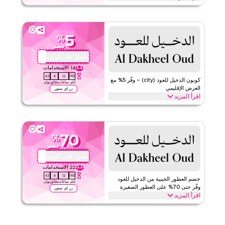
قيّمنا
احصل على خصم 5% على طلبك الأول مع كوبون الدخيل للعود الحصري هذا.
يمكن للعملاء الجدد الاسترداد فوراً والاستمتاع بتوفيرات كبيرة على كل
اقرأ أقل
شيء اليوم.
5
%
الدخيل للعود
الأحكام والشروط
خصم
الحد الأدنى للطلب
لا شيء
احصل على كوبون
DO34
ينطبق على
ويب/تطبيق
14
الاستخدامات
42
4
12
146
الفئات
على مستوى الموقع
كوبون الدخيل للعود (city) – وفّر 5% مع
أيام
ساعات
دقائق
ثوان
العرض الإقليمي
زر اي ستور
اقرأ المزيد
قيّمنا
وفّر 5% على طلبك من الدخيل للعود مع كود الترويج الإقليمي هذا. طبق عند
الدفع للمطالبة بالتوفيرات الفورية على الموقع بأكمله على كل ما تحتاجه
اقرأ أقل
اليوم قبل انتهاء العرض."
70
%
الدخيل للعود
الأحكام والشروط
خصم
الحد الأدنى للطلب
لا شيء
احصل على كوبون
DO34
ينطبق على
ويب/تطبيق
22
الاستخدامات
42
4
12
146
الفئات
على مستوى الموقع
خصم العطور الجيبية من الدخيل للعود
أيام
ساعات
دقائق
ثوان
وفّر حتى 70% على العطور الصغيرة
زر اي ستور
اقرأ المزيد
قيّمنا
وفّر حتى 70% مع خصم الدخيل للعود الموثق على جميع العطور الجيبية من
عطور العود الجيبية، والعطور الجيبية الطازجة والزهرية إلى عطور المسك
اقرأ أقل
الجيبية وأكثر. احصل على هذه الصفقة الآن.