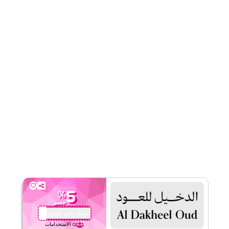
قيّمنا
اقرأ أقل
5
%
خصم
احصل على كوبون
DO34
0
الاستخدامات