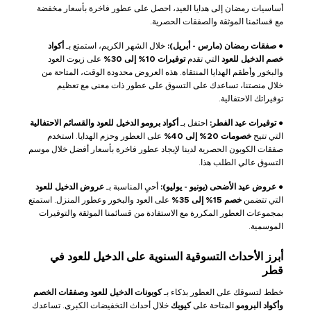
أساسيات رمضان إلى هدايا العيد، احصل على عطور فاخرة بأسعار مخفضة
مع قسائمنا الموثقة والصفقات الحصرية.
●
صفقات رمضان (مارس - أبريل):
خلال الشهر الكريم، استمتع بـ
أكواد
خصم الدخيل للعود
التي تقدم
توفيرات 10% إلى 30%
على زيوت العود
والبخور وأطقم الهدايا المنتقاة. هذه العروض محدودة الوقت، المتاحة من
خلال منصتنا، تساعدك على التسوق على عطور ذات معنى مع تعظيم
توفيراتك الاحتفالية.
●
توفيرات عيد الفطر:
احتفل بـ
أكواد برومو الدخيل للعود والقسائم الاحتفالية
التي تتيح
خصومات 20% إلى 40%
على العطور وحزم الهدايا. استخدم
صفقات الكوبون الحصرية لدينا لإيجاد عطور فاخرة بأسعار أفضل خلال موسم
التسوق عالي الطلب هذا.
●
عروض عيد الأضحى (يونيو - يوليو):
أحيِ المناسبة بـ
عروض الدخيل للعود
التي تتضمن
خصم 15% إلى 35%
على العود والبخور وعطور المنزل. استمتع
بمجموعات العطور المكررة مع الاستفادة من قسائمنا الموثقة والتوفيرات
الموسمية.
أبرز الأحداث التسوقية السنوية على الدخيل للعود في
قطر
خطط لتسوقك على العطور بذكاء بـ
كوبونات الدخيل للعود وصفقات الخصم
وأكواد البرومو
المتاحة على
كيوبك
خلال أحداث التخفيضات الكبرى. تساعدك