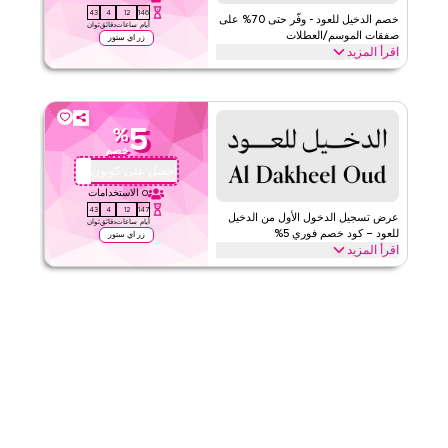
42
4
12
146
الفئات
على مستوى الموقع
خصم الدخيل للعود - وفّر حتى 70% على
أيام
ساعات
دقائق
ثوان
صفقات الموسم/العطلات
زر اي ستور
اقرأ المزيد
قيّمنا
وفّر حتى 70% مع كود كوبون الدخيل للعود خلال المواسم الاحتفالية، بما
في ذلك رمضان، والعيد، والجمعة السوداء، والعودة إلى المدرسة وغيرها من
اقرأ أقل
العطلات. استرد الآن.
5
%
الدخيل للعود
الأحكام والشروط
خصم
الحد الأدنى للطلب
لا شيء
احصل على كوبون
DO34
ينطبق على
ويب/تطبيق
0
الاستخدامات
42
4
12
147
الفئات
على مستوى الموقع
عرض تسجيل الدخول الأول من الدخيل
أيام
ساعات
دقائق
ثوان
للعود – كود خصم فوري 5%
زر اي ستور
اقرأ المزيد
قيّمنا
جديد على الدخيل للعود؟ سجل الدخول لأول مرة وطبق كوبون الدخيل للعود
هذا للحصول على خصم 5% فوراً. استمتع بالتوفيرات الحصرية عبر جميع
اقرأ أقل
العناصر في سلة التسوق الخاصة بك اليوم.
الدخيل للعود
الأحكام والشروط
الحد الأدنى للطلب
لا شيء
ينطبق على
ويب/تطبيق
الفئات
على مستوى الموقع