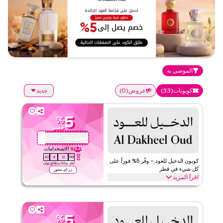
الموصى به
كوبونات
(
33
)
عروض
(
0
)
جديد
5
%
خصم
احصل على كوبون
D034
9
الاستخدامات
42
4
12
146
كوبون الدخيل للعود – وفّر 5% فوراً على
أيام
ساعات
دقائق
ثوان
كل شيء في قطر
زر اي ستور
اقرأ المزيد
وفّر 5% فوراً مع كود الدخيل للعود هذا على كل شيء. استرد الآن للحصول
على تخفيضات حصرية عبر أفضل الفئات مثل العطور، وزيوت العطار،
والبخور، والبخور، ومجموعات الهدايا. وأكثر.
5
%
الدخيل للعود
الأحكام والشروط