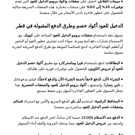
●
مبيعات الفلاش:
احصل على
صفقات وأكواد برومو الدخيل للعود
التي تقدم
توفيرات 25% إلى 50%
على منتجات مختارة. هذه الصفقات السريعة مثالية
للحصول على عطور فاخرة بأدنى الأسعار من خلال منصتنا.
الدخيل للعود أكواد خصم وطرق الدفع المقبولة في قطر
تسوق بثقة باستخدام
صفقات برومو الدخيل للعود
المتاحة على
كيوبك
، مع
الاستمتاع بخيارات دفع آمنة ومرنة. سواء كنت تشتري عطور العود أو البخور
أو أطقم الهدايا الفاخرة، ادمج قسائمنا الموثقة مع طرق الدفع المريحة لتجربة
تسوق سلسة.
●
البطاقات:
ادفع باستخدام
فيزا وماستركارد
مع تطبيق
أكواد خصم الدخيل
للعود أو عروض الكوبون
للحصول على توفيرات فورية على طلباتك.
●
الشراء الآن، الدفع لاحقاً (خدمة الشراء الآن والدفع لاحقاً):
قسّم مدفوعاتك
بـ
تابي
و
تمارا
، واستمتع بـ
أكواد برومو الدخيل للعود والصفقات الحصرية
. هذا
يجعل التسوق على العطور الفاخرة أسهل دون ضغط مسبق.
●
المحافظ الرقمية:
استخدم
آبل باي
للدفع السريع والآمن مع استرداد
قسائم
وصفقات خصم الدخيل للعود
مباشرة من منصتنا.
●
الدفع عند الاستلام (COD):
حيثما كان متاحاً، اختر الدفع عند الاستلام
واستفد من
عروض الدخيل للعود
، مما يمنحك المرونة والثقة أثناء التسوق.