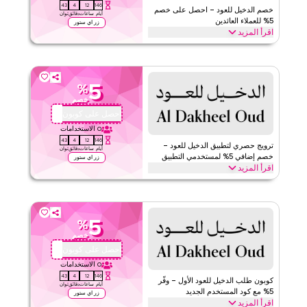
42
4
12
146
خصم الدخيل للعود – احصل على خصم
أيام
ساعات
دقائق
ثوان
5% للعملاء العائدين
زر اي ستور
اقرأ المزيد
العودة إلى الدخيل للعود؟ استرد كود القسيمة هذا للولاء لتوفير 5% فوراً
على طلبك التالي. استمتع بمكافآت خاصة وتخفيضات على الموقع بأكمله
اليوم.
5
%
الدخيل للعود
الأحكام والشروط
خصم
الحد الأدنى للطلب
لا شيء
احصل على كوبون
D034
ينطبق على
ويب/تطبيق
0
الاستخدامات
42
4
12
146
الفئات
على مستوى الموقع
ترويج حصري لتطبيق الدخيل للعود –
أيام
ساعات
دقائق
ثوان
خصم إضافي 5% لمستخدمي التطبيق
زر اي ستور
اقرأ المزيد
قيّمنا
احصل على خصم إضافي 5% عند التسوق عبر تطبيق الدخيل للعود. حمّل
الآن وطبق كود الترويج هذا للحصول على توفيرات حصرية للتطبيق فقط
اقرأ أقل
على جميع مشترياتك.
5
%
الدخيل للعود
الأحكام والشروط
خصم
الحد الأدنى للطلب
لا شيء
احصل على كوبون
D034
ينطبق على
ويب/تطبيق
0
الاستخدامات
42
4
12
146
الفئات
على مستوى الموقع
كوبون طلب الدخيل للعود الأول – وفّر
أيام
ساعات
دقائق
ثوان
5% مع كود المستخدم الجديد
زر اي ستور
اقرأ المزيد