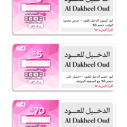
خصم
الحد الأدنى للطلب
لا شيء
احصل على كوبون
D034
ينطبق على
ويب/تطبيق
0
الاستخدامات
42
4
12
146
الفئات
على مستوى الموقع
كود كوبون الدخيل للعود – عرض محدود
أيام
ساعات
دقائق
ثوان
الوقت خصم 5%
زر اي ستور
اقرأ المزيد
١
١
التقييم
احصل على خصم 5% على جميع الفئات مع كود برومو الدخيل للعود المحدود
الوقت هذا. استرد الآن للحصول على توفيرات فورية وشحن مجاني على كل
اقرأ أقل
طلب.
5
%
الدخيل للعود
الأحكام والشروط
خصم
الحد الأدنى للطلب
لا شيء
احصل على كوبون
D034
ينطبق على
ويب/تطبيق
6
الاستخدامات
42
4
12
146
الفئات
على مستوى الموقع
كود خصم الدخيل للعود – احصل على
أيام
ساعات
دقائق
ثوان
خصم 5% مع الصفقة الموثقة
زر اي ستور
اقرأ المزيد
قيّمنا
احصل على خصم 5% على جميع العناصر مع عرض الدخيل للعود الموثق هذا.
طبق عند الدفع للحصول على توفيرات على الموقع بأكمله واستمتع بقيمة
اقرأ أقل
إضافية على عملية الشراء بأكملها اليوم.
70
%
الدخيل للعود
الأحكام والشروط
خصم
الحد الأدنى للطلب
لا شيء
احصل على كوبون
D034
ينطبق على
ويب
0
الاستخدامات