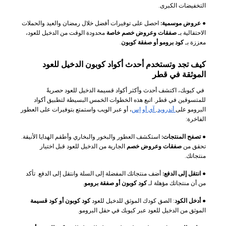
التخفيضات الكبرى.
●
عروض موسمية:
احصل على توفيرات أفضل خلال رمضان والعيد والحملات
الاحتفالية بـ
صفقات وعروض خصم خاصة
محدودة الوقت من الدخيل للعود،
معززة بـ
كود برومو أو صفقة كوبون
.
كيف تجد وتستخدم أحدث أكواد كوبون الدخيل للعود
الموثقة في قطر
في كيوبك، اكتشف أحدث وأكثر أكواد قسيمة الدخيل للعود حصريةً
للمتسوقين في قطر. اتبع هذه الخطوات الخمس البسيطة لتطبيق أكواد
البرومو على
أندرويد
,
آي أو إس
، أو عبر الويب واستمتع بتوفيرات على العطور
الفاخرة:
●
تصفح المنتجات:
استكشف العطور والبخور والبخاري وأطقم الهدايا الأنيقة.
تحقق من
صفقات وعروض خصم
الجارية من الدخيل للعود قبل اختيار
منتجاتك.
●
انتقل إلى الدفع:
أضف منتجاتك المفضلة إلى السلة وانتقل إلى الدفع. تأكد
من أن منتجاتك مؤهلة لـ
كود كوبون أو صفقة برومو
.
●
أدخل الكود
: الصق كودك الموثق للدخيل للعود
كود كوبون أو كود قسيمة
الموثق من الدخيل للعود عبر كيوبك في حقل البرومو.