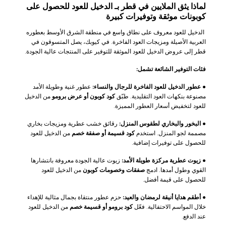
لماذا يثق الملايين في قطر بـ الدخيل للعود للحصول على
كوبونات موثقة وتوفيرات كبيرة
الدخيل للعود معروف على نطاق واسع في منطقة الشرق الأوسط بعطوره
العربية الأصيلة ومزيجات العود الفاخرة. في كيوبك، يصل المتسوقون في
قطر إلى عروض الدخيل للعود الموثقة للتوفير على المنتجات عالية الجودة.
فئات التوفير الشائعة تشمل:
●
عطور الدخيل للعود الفاخرة للرجال والنساء:
عطور غنية وطويلة الأمد
مصنوعة بنكهات العود التقليدية. طبّق
كود كوبون أو عرض برومو
من الدخيل
للعود لتخفيض أسعار العطور المميزة.
●
البخور والبخاري لطقوس المنزل:
رقائق خشب عطرية ومزيجات بخاري
مصممة لجو المنزل. استخدم
كود قسيمة أو صفقة خصم
من الدخيل للعود
للحصول على توفيرات إضافية.
●
زيوت عطرية مركزة طويلة الأمد:
زيوت عالية الجودة معروفة بانتشارها
القوي وطول أمدها. ادمج
صفقات وخصومات كوبون
من الدخيل للعود
للحصول على قيمة أفضل.
●
أطقم هدايا أنيقة لرمضان والعيد:
حزم عطور منتقاة بجمال مثالية للإهداء
خلال المواسم الاحتفالية. فعّل
كود برومو أو قسيمة خصم
من الدخيل للعود
عند الدفع.