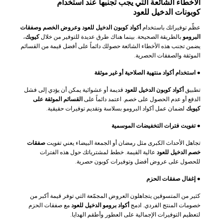
الأخطاء الشائعة التي يجب تجنبها عند استخدام
كوبونات الدخيل للعود
عظّم توفيراتك باستخدام
أكواد كوبون الدخيل للعود وعروض الخصم وصفقات
البرومو
بالطريقة الصحيحة. بينما هناك طرق عديدة للتوفير من خلال
كيوبك
،
يضمن تجنب هذه الأخطاء الشائعة حصولك دائماً على أفضل قيمة من القسائم
الموثقة والصفقات الحصرية.
●
استخدام أكواد منتهية الصلاحية أو غير موثقة
تطبيق
أكواد كوبون الدخيل للعود
قديمة أو عشوائية يمكن أن يؤدي إلى فشل
الدفع أو عدم الحصول على خصم. اعتمد دائماً على
القسائم الموثقة على
كيوبك
لضمان عمل أكواد البرومو بسلاسة وتقديم توفيرات حقيقية.
●
تفويت فترات التخفيضات الموسمية
تجاهل الأحداث الكبرى مثل رمضان أو الجمعة البيضاء يعني تفويت
صفقات
خصم الدخيل للعود
عالية القيمة. خطط لمشترياتك حول هذه الفترات
للحصول على عروض أفضل وتوفيرات كوبون حصرية.
●
إغفال صفقات الحزم
كثير من المتسوقين يتجاهلون العروض المجمّعة التي توفر قيمة أكبر من
خصومات المنتج الفردي. ادمج
أكواد برومو الدخيل للعود
مع صفقات الحزم
لتعظيم التوفيرات الإجمالية على العطور وأطقم الهدايا.