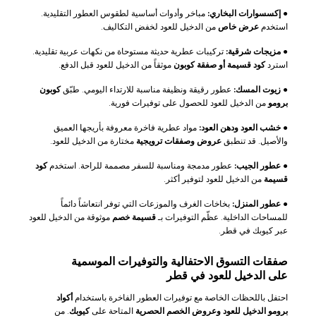
●
إكسسوارات البخاري:
مباخر وأدوات أساسية لطقوس العطور التقليدية.
استخدم
عرض خاص
من الدخيل للعود لخفض التكاليف.
●
مزيجات شرقية:
تركيبات عطرية حديثة مستوحاة من نكهات عربية تقليدية.
استرد
كود قسيمة أو صفقة كوبون
موثقاً من الدخيل للعود قبل الدفع.
●
زيوت المسك:
عطور رقيقة ونظيفة مناسبة للارتداء اليومي. طبّق
كوبون
برومو
من الدخيل للعود للحصول على توفيرات فورية.
●
خشب العود ودهن العود:
مواد عطرية فاخرة معروفة بأريجها العميق
والأصيل. قد تنطبق
عروض وصفقات ترويجية
مختارة من الدخيل للعود.
●
عطور الجيب:
عطور مدمجة ومناسبة للسفر مصممة للراحة. استخدم
كود
قسيمة
من الدخيل للعود لتوفير أكثر.
●
عطور المنزل:
بخاخات الغرف والموزعات التي توفر انتعاشاً دائماً
للمساحات الداخلية. عظّم التوفيرات بـ
قسيمة خصم
موثوقة من الدخيل للعود
عبر كيوبك في قطر.
صفقات التسوق الاحتفالية والتوفيرات الموسمية
على الدخيل للعود في قطر
احتفل باللحظات الخاصة مع توفيرات العطور الفاخرة باستخدام
أكواد
برومو الدخيل للعود وعروض الخصم الحصرية
المتاحة على
كيوبك
. من