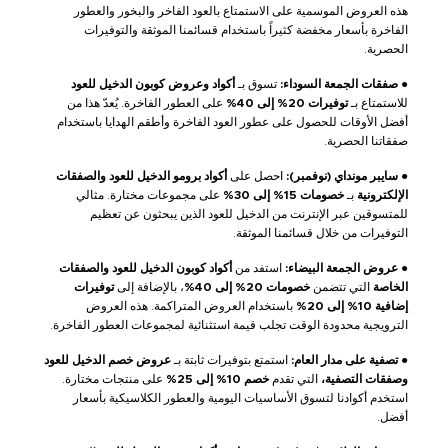
هذه العروض الموسمية على الاستمتاع بالعود الفاخر والبخور والعطور
الفاخرة بأسعار مخفضة كثيراً باستخدام قسائمنا الموثقة والتوفيرات
الحصرية.
●
صفقات الجمعة السوداء:
تسوق بـ
أكواد وعروض كوبون الدخيل للعود
للاستمتاع بـ
توفيرات 20% إلى 40%
على العطور الفاخرة. يُعدّ هذا من
أفضل الأوقات للحصول على عطور العود الفاخرة وأطقم الهدايا باستخدام
صفقاتنا الحصرية.
●
سايبر مونداي (نوفمبر):
احصل على
أكواد برومو الدخيل للعود والصفقات
الإلكترونية
بـ
خصومات 15% إلى 30%
على مجموعات مختارة. مثالي
للمتسوقين عبر الإنترنت من الدخيل للعود الذين يبحثون عن تعظيم
التوفيرات من خلال قسائمنا الموثقة.
●
عروض الجمعة البيضاء:
استفد من
أكواد كوبون الدخيل للعود والصفقات
الخاصة
التي تتضمن
خصومات 20% إلى 40%
، بالإضافة إلى
توفيرات
إضافية 10% إلى 20%
باستخدام العروض المتراكمة. هذه العروض
الترويجية محدودة الوقت تجلب قيمة استثنائية لمجموعات العطور الفاخرة.
●
تصفية على مدار العام:
استمتع بتوفيرات ثابتة بـ
عروض خصم الدخيل للعود
وصفقات التصفية،
التي تقدم
خصم 10% إلى 25%
على منتجات مختارة.
استخدم أكوادنا لتسوق الأساسيات اليومية والعطور الكلاسيكية بأسعار
أفضل.