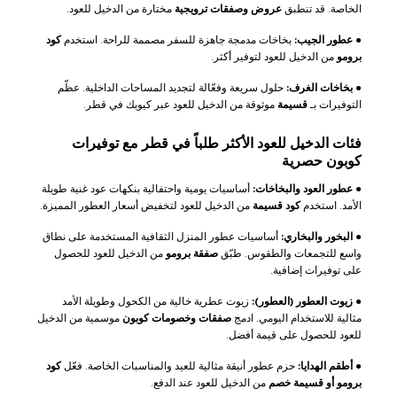
الخاصة. قد تنطبق
عروض وصفقات ترويجية
مختارة من الدخيل للعود.
●
عطور الجيب:
بخاخات مدمجة جاهزة للسفر مصممة للراحة. استخدم
كود
برومو
من الدخيل للعود لتوفير أكثر.
●
بخاخات الغرف:
حلول سريعة وفعّالة لتجديد المساحات الداخلية. عظّم
التوفيرات بـ
قسيمة
موثوقة من الدخيل للعود عبر كيوبك في قطر.
فئات الدخيل للعود الأكثر طلباً في قطر مع توفيرات
كوبون حصرية
●
عطور العود والبخاخات:
أساسيات يومية واحتفالية بنكهات عود غنية طويلة
الأمد. استخدم
كود قسيمة
من الدخيل للعود لتخفيض أسعار العطور المميزة.
●
البخور والبخاري:
أساسيات عطور المنزل الثقافية المستخدمة على نطاق
واسع للتجمعات والطقوس. طبّق
صفقة برومو
من الدخيل للعود للحصول
على توفيرات إضافية.
●
زيوت العطور (العطور):
زيوت عطرية خالية من الكحول وطويلة الأمد
مثالية للاستخدام اليومي. ادمج
صفقات وخصومات كوبون
موسمية من الدخيل
للعود للحصول على قيمة أفضل.
●
أطقم الهدايا:
حزم عطور أنيقة مثالية للعيد والمناسبات الخاصة. فعّل
كود
برومو أو قسيمة خصم
من الدخيل للعود عند الدفع.