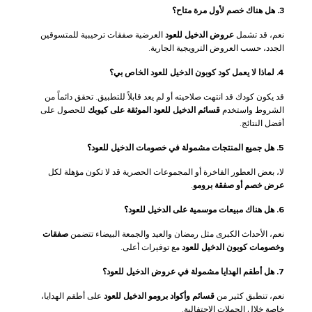
3. هل هناك خصم لأول مرة متاح؟
نعم، قد تشمل
عروض الدخيل للعود
العرضية صفقات ترحيبية للمتسوقين
الجدد، حسب العروض الترويجية الجارية.
4. لماذا لا يعمل كود كوبون الدخيل للعود الخاص بي؟
قد يكون كودك قد انتهت صلاحيته أو لم يعد قابلاً للتطبيق. تحقق دائماً من
الشروط واستخدم
قسائم الدخيل للعود الموثقة على كيوبك
للحصول على
أفضل النتائج.
5. هل جميع المنتجات مشمولة في خصومات الدخيل للعود؟
لا، بعض العطور الفاخرة أو المجموعات الحصرية قد لا تكون مؤهلة لكل
عرض خصم أو صفقة برومو
.
6. هل هناك مبيعات موسمية على الدخيل للعود؟
نعم، الأحداث الكبرى مثل رمضان والعيد والجمعة البيضاء تتضمن
صفقات
وخصومات كوبون الدخيل للعود
مع توفيرات أعلى.
7. هل أطقم الهدايا مشمولة في عروض الدخيل للعود؟
نعم، تنطبق كثير من
قسائم وأكواد برومو الدخيل للعود
على أطقم الهدايا،
خاصة خلال الحملات الاحتفالية.