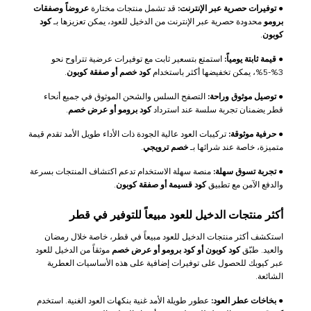
●
توفيرات حصرية عبر الإنترنت:
قد تشمل منتجات مختارة
عروضاً وصفقات
برومو
محدودة حصرية عبر الإنترنت من الدخيل للعود، يمكن تعزيزها بـ
كود
كوبون
.
●
قيمة ثابتة يومياً:
استمتع بتسعير ثابت مع توفيرات عرضية تتراوح نحو
3%-5%، يمكن تخفيضها أكثر باستخدام
كود خصم أو صفقة كوبون
.
●
توصيل موثوق وراحة:
التصفح السلس والشحن الموثوق في جميع أنحاء
قطر يضمنان تجربة سلسة عند استرداد
كود برومو أو عرض خصم
.
●
حرفية موثوقة:
تركيبات العود عالية الجودة ذات الأداء طويل الأمد تقدم قيمة
متميزة، خاصة عند شرائها بـ
خصم ترويجي
.
●
تجربة تسوق سهلة:
منصة سهلة الاستخدام تدعم اكتشاف المنتجات بسرعة
والدفع الآمن مع تطبيق
كود قسيمة أو صفقة كوبون
.
أكثر منتجات الدخيل للعود مبيعاً للتوفير في قطر
استكشف أكثر منتجات الدخيل للعود مبيعاً في قطر، خاصة خلال رمضان
والعيد. طبّق
كود كوبون أو كود برومو أو عرض خصم
موثقاً من الدخيل للعود
عبر كيوبك للحصول على توفيرات إضافية على هذه الأساسيات العطرية
الشائعة.
●
بخاخات عطر العود:
عطور طويلة الأمد غنية بنكهات العود الغنية. استخدم