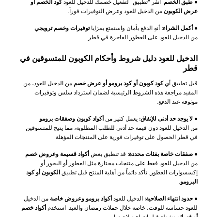
●
طبق الخصم
: انقر "تطبيق" لتفعيل خصمك للدخيل للعود
كود الخصم أو
عرض الكوبون
من الدخيل للعود وعرض التوفيرات فوراً.
●
أكمل الشراء:
أنهِ الدفع بأمان واستمتع بمزايا
توفيرات وخصم ترويجي
من الدخيل للعود على العطور الفاخرة في قطر.
الدخيل للعود دليل شروط وأحكام الكوبون للمتسوقين في
قطر
قبل تطبيق أي
كود كوبون أو كود برومو أو عرض خصم
من الدخيل للعود، من
المفيد مراجعة هذه الشروط الرئيسية لضمان استرداد سلس وتوفيرات
موثوقة عند الدفع.
●
لا يوجد حد أدنى للإنفاق:
يعمل كثير من
أكواد كوبون وصفقات برومو
من الدخيل للعود دون قيمة حد أدنى للطلب المطلوبة، مما يتيح للمتسوقين
في قطر الحصول على توفيرات فورية على المنتجات المؤهلة.
●
صفقات خاصة بفئات محددة:
قد تنطبق بعض
أكواد قسيمة وعروض خصم
من الدخيل للعود فقط على منتجات مختارة مثل العطور أو البخور أو
إكسسوارات العطور. تأكد دائماً من أهلية المنتج قبل تطبيق
الكوبون أو كود
البرومو
.
●
حدود انتهاء الصلاحية:
الدخيل للعود
أكواد برومو وعروض خاصة
من الدخيل
للعود حساسة للوقت، خاصة خلال حملات رمضان والعيد. استخدم
أكواد خصم