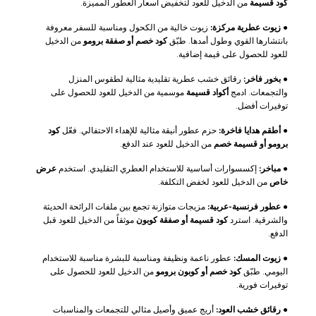
كود قسيمة
من الدخيل للعود لتخفيض أسعار العطور المميزة.
●
زيوت عطرية مركزة:
زيوت خالية من الكحول ومناسبة للسفر معروفة
بانتشارها القوي وطول أمدها. طبّق
كود خصم أو صفقة برومو
من الدخيل
للعود للحصول على قيمة إضافية.
●
بخور فاخر:
رقائق خشب عطرية تقليدية مثالية لطقوس المنزل
والتجمعات. ادمج
أكواد قسيمة
موسمية من الدخيل للعود للحصول على
توفيرات أفضل.
●
أطقم هدايا فاخرة:
حزم عطور أنيقة مثالية للإهداء الاحتفالي. فعّل
كود
برومو أو قسيمة خصم
من الدخيل للعود عند الدفع.
●
مباخر:
إكسسوارات أساسية للاستخدام العطري التقليدي. استخدم
عرض
خاص
من الدخيل للعود لخفض التكلفة.
●
عطور فرنسية-عربية:
مزيجات متوازنة تجمع بين ملفات الرائحة الحديثة
والشرقية. استرد
كود قسيمة أو صفقة كوبون
موثقاً من الدخيل للعود قبل
الدفع.
●
زيوت المسك:
عطور ناعمة ونظيفة ومناسبة للبشرة مناسبة للاستخدام
اليومي. طبّق
كود خصم أو كوبون برومو
من الدخيل للعود للحصول على
توفيرات فورية.
●
رقائق خشب العود:
أريج عميق وأصيل مثالي للتجمعات والمناسبات