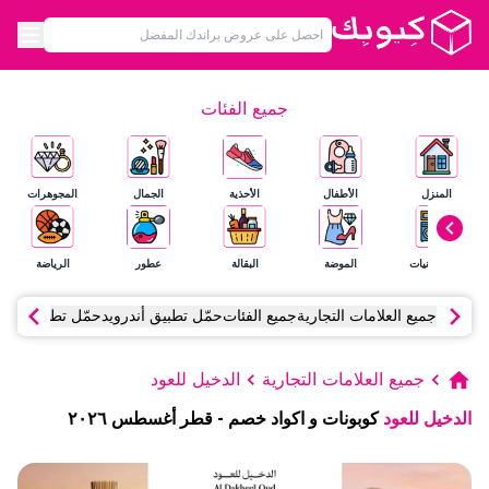
جميع الفئات
المنزل
الأطفال
الأحذية
الجمال
المجوهرات
الإلكترونيات
الموضة
البقالة
عطور
الرياضة
جميع العلامات التجارية
جميع الفئات
حمّل تطبيق أندرويد
حمّل تطبيق آي أ
جميع العلامات التجارية
الدخيل للعود
الدخيل للعود
كوبونات و اكواد خصم
-
قطر
أغسطس
٢٠٢٦