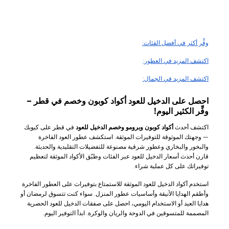
وفِّر أكثر في أفضل الفئات:
اكتشف المزيد في العطور:
اكتشف المزيد في الجمال:
احصل على الدخيل للعود أكواد كوبون وخصم في قطر –
وفِّر الكثير اليوم!
اكتشف أحدث
أكواد كوبون وبرومو وخصم الدخيل للعود
في قطر على كيوبك
— وجهتك الموثوقة للتوفيرات الموثقة. استكشف عطور العود الفاخرة
والبخور والبخاري وعطور شرقية مصنوعة للتفضيلات التقليدية والحديثة.
قارن أحدث أسعار الدخيل للعود عبر الفئات وطبّق الأكواد الموثقة لتعظيم
توفيراتك على كل عملية شراء.
استخدم أكواد الدخيل للعود الموثقة للاستمتاع بتوفيرات على العطور الفاخرة
وأطقم الهدايا الأنيقة وأساسيات عطور المنزل. سواء كنت تتسوق لرمضان أو
هدايا العيد أو الاستخدام اليومي، احصل على صفقات الدخيل للعود الحصرية
المصممة للمتسوقين في الدوحة والريان والوكرة. ابدأ التوفير اليوم.