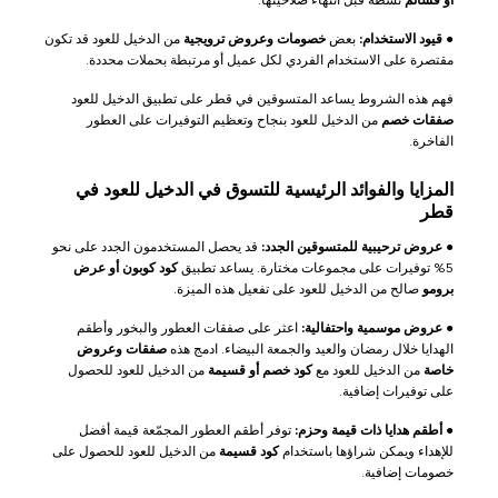
أو قسائم
نشطة قبل انتهاء صلاحيتها.
●
قيود الاستخدام:
بعض
خصومات وعروض ترويجية
من الدخيل للعود قد تكون
مقتصرة على الاستخدام الفردي لكل عميل أو مرتبطة بحملات محددة.
فهم هذه الشروط يساعد المتسوقين في قطر على تطبيق الدخيل للعود
صفقات خصم
من الدخيل للعود بنجاح وتعظيم التوفيرات على العطور
الفاخرة.
المزايا والفوائد الرئيسية للتسوق في الدخيل للعود في
قطر
●
عروض ترحيبية للمتسوقين الجدد:
قد يحصل المستخدمون الجدد على نحو
5% توفيرات على مجموعات مختارة. يساعد تطبيق
كود كوبون أو عرض
برومو
صالح من الدخيل للعود على تفعيل هذه الميزة.
●
عروض موسمية واحتفالية:
اعثر على صفقات العطور والبخور وأطقم
الهدايا خلال رمضان والعيد والجمعة البيضاء. ادمج هذه
صفقات وعروض
خاصة
من الدخيل للعود مع
كود خصم أو قسيمة
من الدخيل للعود للحصول
على توفيرات إضافية.
●
أطقم هدايا ذات قيمة وحزم:
توفر أطقم العطور المجمّعة قيمة أفضل
للإهداء ويمكن شراؤها باستخدام
كود قسيمة
من الدخيل للعود للحصول على
خصومات إضافية.