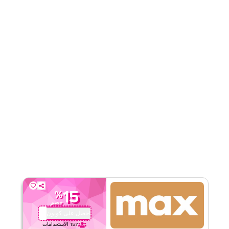
٥
٣
التقييم
اقرأ أقل
15
%
خصم
احصل على كوبون
QB2
157
الاستخدامات