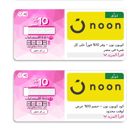
١
٣
التقييم
وفر حتى 15% وخصم يصل إلى 70% خلال المواسم الاحتفالية، بما في ذلك
رمضان، العيد، الجمعة البيضاء، العودة إلى المدرسة والعطلات الأخرى.
استرد الآن.
اقرأ أقل
مُوثَّق
10
%
ماكس فاشن
الأحكام والشروط
خصم
الحد الأدنى للطلب
لا شيء
احصل على كوبون
ABC112
ينطبق على
ويب/تطبيق
6167
الاستخدامات
39
22
17
145
الفئات
على مستوى الموقع
كوبون نون – وفر 10% فوراً على كل
أيام
ساعات
دقائق
ثوان
شيء في مصر
زر اي ستور
اقرأ المزيد
قيّمنا
وفر 10% فوراً مع كود نون هذا على كل شيء. استبدل الآن للحصول على
خصومات حصرية على الفئات الرئيسية مثل الإلكترونيات، الموضة، المنزل
اقرأ أقل
والمزيد.
مُوثَّق
10
%
نون
الأحكام والشروط
خصم
الحد الأدنى للطلب
لا شيء
احصل على كوبون
ABC113
ينطبق على
ويب/تطبيق
1610
الاستخدامات
39
22
17
145
الفئات
على مستوى الموقع
كود كوبون نون – خصم 10% عرض
أيام
ساعات
دقائق
ثوان
لوقت محدود
زر اي ستور
اقرأ المزيد
٤٫٧١
٣٨
التقييم
احصل على خصم 10% على جميع الفئات مع كود برومو نون محدود الوقت
هذا. استبدل الآن للحصول على توفيرات فورية وشحن مجاني على كل
اقرأ أقل
طلب.