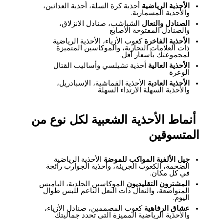
الأحذية الرياضية
أحذية كرة السلة، أحذية العدائين،
والأحذية المسمارية.
الصنادل والنعال
الشباشب، صنادل الانزلاق،
والصنادل المفتوحة الأصابع
الأحذية الفاخرة
كعوب الأزياء، الأحذية الرياضية
ذات العلامات التجارية، والموكاسين المتميزة
لمجموعتك بأسعار أقل.
الأحذية العالية
أحذية تشيلسي وأساليب القتال
الوعرة
الأحذية العادية
الأحذية القماشية، الإسبادريل،
والأحذية السهلة الارتداء السهلة
أنماط الأحذية الشعبية لكل نوع من
المتسوقين
جيل الألفية المواكب للموضة
الأحذية الرياضية
الضخمة، الكعوب الجريئة، وأحذية الجوارب رائجة
في كل مكان.
المشترون التقليديون
الموكاسين الجلدية، البامبس
المتواضعة، والنعال ذات النعل الناعم للبس طوال
اليوم.
عشاق الرفاهية
كعوب المصممين، صنادل الأزياء،
والأحذية الرياضية المميزة التي تحدد جماليتك.