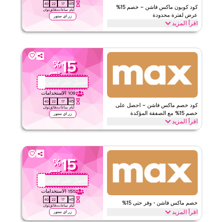
39
22
17
145
كود كوبون ماكس فاشن – خصم 15%
أيام
ساعات
دقائق
ثوان
عرض لفترة محدودة
زر اي ستور
اقرأ المزيد
احصل على خصم 15% على جميع الفئات مع كود برومو ماكس فاشن
المحدود الوقت هذا. استخدم الآن للحصول على توفير فوري وشحن مجاني
على كل طلب.
15
%
ماكس فاشن
الأحكام والشروط
خصم
الحد الأدنى للطلب
لا شيء
احصل على كوبون
TX5
ينطبق على
ويب/تطبيق
109
الاستخدامات
39
22
17
145
الفئات
على مستوى الموقع
كود خصم ماكس فاشن – احصل على
أيام
ساعات
دقائق
ثوان
خصم 15% مع الصفقة المؤكدة
زر اي ستور
اقرأ المزيد
٥
١
التقييم
احصل على خصم 15% على جميع العناصر مع عرض ماكس فاشن المؤكد
هذا. طبق عند الدفع للحصول على توفير على كامل الموقع واستمتع بقيمة
اقرأ أقل
إضافية على كامل مشترياتك اليوم.
15
%
ماكس فاشن
الأحكام والشروط
خصم
الحد الأدنى للطلب
لا شيء
احصل على كوبون
TX5
ينطبق على
ويب/تطبيق
155
الاستخدامات
39
22
17
145
الفئات
على مستوى الموقع
خصم ماكس فاشن - وفر حتى 15%
أيام
ساعات
دقائق
ثوان
اقرأ المزيد
زر اي ستور