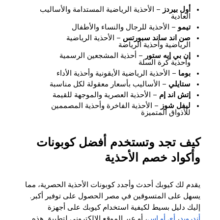
أول بيردز
– الأحذية الرياضية المستدامة والأساليب
العادية
تيمو
– الأحذية للرجال والنساء والأطفال
صن اند ساند سبورتس
– الأحذية الرياضية
الرياضية وأحذية الرياضة
إن بي إيه ستور
– أحذية المشجعين الرسمية
وأحذية كرة السلة
بوما
– الأحذية الرياضية الأيقونية وأحذية الأداء
ستايلي
– الأساليب بأسعار معقولة لكل مناسبة
إتش اند إم
– الأحذية العصرية والموجهة للقيمة
ليفل شوز
– الأحذية الفاخرة وأحذية المصممين
للأذواق المتميزة
كيف تجد وتستخدم أفضل كوبونات
وأكواد خصم الأحذية
يقدم لك كيوبك أحدث وأجدد كوبونات الأحذية الحصرية، مما
يسهل على المتسوقين في مصر الحصول على توفير أكبر.
إليك دليل بسيط لكيفية استخدام كيوبك على أجهزة
أندرويد
،
أي أو إس
، أو عبر الموقع الإلكتروني لتطبيق هذه