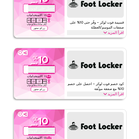
خصم
الحد الأدنى للطلب
لا شيء
احصل على كوبون
AFIZ
ينطبق على
ويب/تطبيق
13
الاستخدامات
39
22
17
145
الفئات
على مستوى الموقع
قسيمة فوت لوكر – وفّر حتى 10% على
أيام
ساعات
دقائق
ثوان
صفقات الموسم/العطلة
زر اي ستور
اقرأ المزيد
٥
١
التقييم
وفّر حتى 10% مع خصومات إضافية تصل إلى 70% باستخدام كود كوبون
فوت لوكر خلال المواسم الاحتفالية، بما في ذلك رمضان والعيد والجمعة
اقرأ أقل
البيضاء والعودة إلى المدرسة والمواسم الأخرى. استرد الآن.
10
%
فوت لوكر
الأحكام والشروط
خصم
الحد الأدنى للطلب
لا شيء
احصل على كوبون
AFIZ
ينطبق على
ويب/تطبيق
11
الاستخدامات
39
22
17
145
الفئات
على مستوى الموقع
كود خصم فوت لوكر – احصل على خصم
أيام
ساعات
دقائق
ثوان
10% مع صفقة موثّقة
زر اي ستور
اقرأ المزيد
٥
١
التقييم
احصل على خصم 10% على الأحذية الرياضية والملابس الرياضية مع عرض
فوت لوكر الموثّق والمحدود الوقت. طبّق عند إتمام الشراء لتوفير على
اقرأ أقل
الأحذية الرياضية وأحذية الجري والملابس الرياضية اليوم.
10
%
فوت لوكر
الأحكام والشروط
خصم
الحد الأدنى للطلب
لا شيء
احصل على كوبون
AFIZ
ينطبق على
ويب/تطبيق
13
الاستخدامات