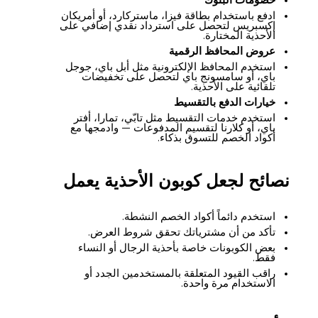
خصومات البنوك
ادفع باستخدام بطاقة فيزا، ماستركارد، أو أمريكان
إكسبريس لتحصل على استرداد نقدي إضافي على
الأحذية المختارة.
عروض المحافظ الرقمية
استخدم المحافظ الإلكترونية مثل أبل باي، جوجل
باي، أو سامسونج باي لتحصل على تخفيضات
تلقائية على الأحذية.
خيارات الدفع بالتقسيط
استخدم خدمات التقسيط مثل تابّي، تمارا، أفتر
باي، أو كلارنا لتقسيم المدفوعات — وادمجها مع
أكواد الخصم للتسوق بذكاء.
نصائح لجعل كوبون الأحذية يعمل
استخدم دائماً أكواد الخصم النشطة.
تأكد من أن مشترياتك تحقق شروط العرض.
بعض الكوبونات خاصة بأحذية الرجال أو النساء
فقط.
راقب القيود المتعلقة بالمستخدمين الجدد أو
الاستخدام مرة واحدة.