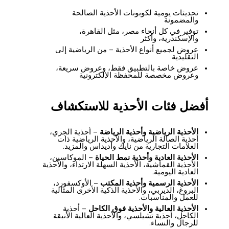
تحديثات يومية لكوبونات الأحذية الصالحة
والمضمونة
توفير في كل أنحاء مصر، مثل القاهرة،
والإسكندرية، وأكثر
عروض لجميع أنواع الأحذية – من الرياضية إلى
التقليدية
عروض خاصة بالتطبيق فقط، وعروض سريعة،
وعروض مخصصة للمحفظة الإلكترونية
أفضل فئات الأحذية للاستكشاف
الأحذية الرياضية وأحذية الرياضة
– أحذية الجري،
أحذية الصالة الرياضية، والأحذية الرياضية ذات
العلامات التجارية من نايك وأديداس والمزيد.
الأحذية العادية وأحذية نمط الحياة
– الموكاسين،
الأحذية القماشية، الأحذية السهلة الارتداء، والأحذية
العادية اليومية.
الأحذية الرسمية وأحذية المكتب
– الأوكسفورد،
البروغ، الديربي، والأحذية الذكية الأخرى المثالية
للعمل والمناسبات.
الأحذية العالية والأحذية فوق الكاحل
– أحذية
الكاحل، أحذية تشيلسي، والأحذية العالية الأنيقة
للرجال والنساء.