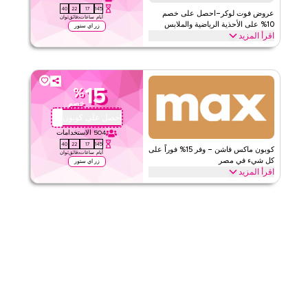
39
22
17
145
الفئات
على مستوى الموقع
عروض فوت لوكر–احصل على خصم
أيام
ساعات
دقائق
ثوان
10% على الأحذية الرياضية والملابس
زر اي ستور
اقرأ المزيد
الرياضية
٥
١
التقييم
وفّر حتى 10% مع عرض فوت لوكر على الأحذية الرياضية والملابس
الرياضية بما في ذلك أحذية الجري والملابس الرياضية والإكسسوارات
اقرأ أقل
والمستلزمات الرياضية الأساسية. خصم لفترة محدودة.
15
%
فوت لوكر
الأحكام والشروط
خصم
الحد الأدنى للطلب
لا شيء
احصل على كوبون
QB2
ينطبق على
ويب/تطبيق
504
الاستخدامات
39
22
17
145
الفئات
على مستوى الموقع
كوبون ماكس فاشن – وفر 15% فوراً على
أيام
ساعات
دقائق
ثوان
كل شيء في مصر
زر اي ستور
اقرأ المزيد
٥
١
التقييم
وفر 15% فوراً مع كود ماكس فاشن هذا على كل شيء. استخدم الآن
للحصول على خصومات حصرية على الفئات الرئيسية مثل الموضة،
اقرأ أقل
التجميل، الأحذية، الإكسسوارات والمزيد.
ماكس فاشن
الأحكام والشروط
الحد الأدنى للطلب
لا شيء
ينطبق على
ويب/تطبيق
الفئات
على مستوى الموقع