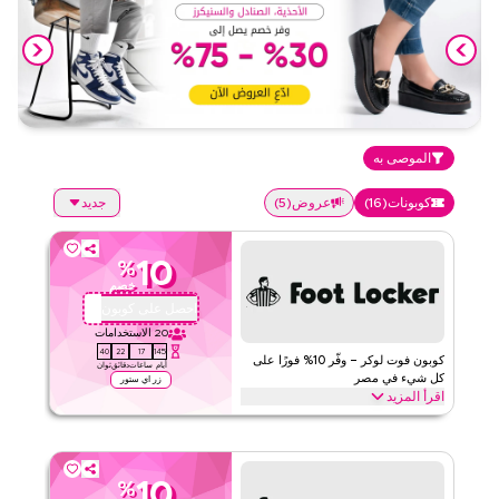
الموصى به
كوبونات
(
16
)
عروض
(
5
)
جديد
10
%
خصم
احصل على كوبون
AFIZ
20
الاستخدامات
39
22
17
145
كوبون فوت لوكر – وفّر 10% فورًا على
أيام
ساعات
دقائق
ثوان
كل شيء في مصر
زر اي ستور
اقرأ المزيد
وفّر 10% فورًا مع كود فوت لوكر على كل شيء. استرد الآن للحصول على
خصومات حصرية عبر الفئات الأعلى مثل الأحذية الرياضية وأحذية الجري
والملابس الرياضية والمزيد.
10
%
فوت لوكر
الأحكام والشروط