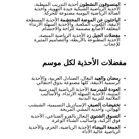
المتسوقون النشطون
أحذية التدريب المبطنة،
الأحذية الرياضية الشبكية جيدة التهوية، وأحذية
الصالة الرياضية اليومية مصنوعة للحركة.
الباحثون عن الموضة المحتشمة
الأحذية المسطحة
الأنيقة، الكعوب المكعبة، والأحذية السهلة الارتداء
المغلقة الأصابع مصممة للراحة والاحتشام.
مفضلات الجيل زد
الأحذية الرياضية المنصة،
الأحذية المطبوعة بالأربطة، والتصاميم المثيرة
للإعجاب.
مفضلات الأحذية لكل موسم
رمضان والعيد
البغال، الصنادل العربية، والأحذية
الرسمية الأنيقة، كلها مصنوعة بذوق احتفالي.
العودة للمدرسة
الأحذية الرياضية المدرسية
المتينة، الأحذية السهلة الارتداء، والأساليب
الملائمة للتربية البدنية.
تخفيضات الصيف
الإسبادريل النسيمية، الشبشب
الهوائي، وأحذية المشي المريحة.
التسوق الشتوي
النعال بالفرو الصناعي، الأحذية
فوق الركبة، وأساليب الشتاء الوعرة.
الجمعة البيضاء
الأحذية الرياضية، الحزم، والأحذية
الرياضية عالية الأداء.