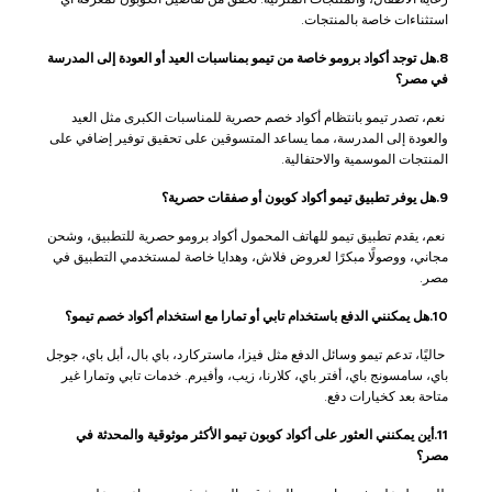
استثناءات خاصة بالمنتجات.
8.هل توجد أكواد برومو خاصة من تيمو بمناسبات العيد أو العودة إلى المدرسة
في مصر؟
نعم، تصدر تيمو بانتظام أكواد خصم حصرية للمناسبات الكبرى مثل العيد
والعودة إلى المدرسة، مما يساعد المتسوقين على تحقيق توفير إضافي على
المنتجات الموسمية والاحتفالية.
9.هل يوفر تطبيق تيمو أكواد كوبون أو صفقات حصرية؟
نعم، يقدم تطبيق تيمو للهاتف المحمول أكواد برومو حصرية للتطبيق، وشحن
مجاني، ووصولًا مبكرًا لعروض فلاش، وهدايا خاصة لمستخدمي التطبيق في
مصر.
10.هل يمكنني الدفع باستخدام تابي أو تمارا مع استخدام أكواد خصم تيمو؟
حاليًا، تدعم تيمو وسائل الدفع مثل فيزا، ماستركارد، باي بال، أبل باي، جوجل
باي، سامسونج باي، أفتر باي، كلارنا، زيب، وأفيرم. خدمات تابي وتمارا غير
متاحة بعد كخيارات دفع.
11.أين يمكنني العثور على أكواد كوبون تيمو الأكثر موثوقية والمحدثة في
مصر؟