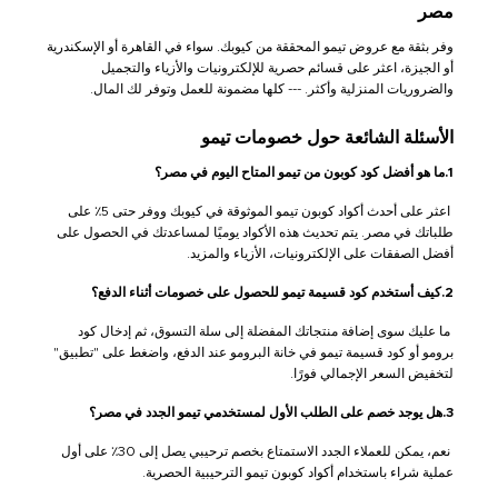
مصر
وفر بثقة مع عروض تيمو المحققة من كيوبك. سواء في القاهرة أو الإسكندرية
أو الجيزة، اعثر على قسائم حصرية للإلكترونيات والأزياء والتجميل
والضروريات المنزلية وأكثر. --- كلها مضمونة للعمل وتوفر لك المال.
الأسئلة الشائعة حول خصومات تيمو
1.ما هو أفضل كود كوبون من تيمو المتاح اليوم في مصر؟
اعثر على أحدث أكواد كوبون تيمو الموثوقة في كيوبك ووفر حتى 5٪ على
طلباتك في مصر. يتم تحديث هذه الأكواد يوميًا لمساعدتك في الحصول على
أفضل الصفقات على الإلكترونيات، الأزياء والمزيد.
2.كيف أستخدم كود قسيمة تيمو للحصول على خصومات أثناء الدفع؟
ما عليك سوى إضافة منتجاتك المفضلة إلى سلة التسوق، ثم إدخال كود
برومو أو كود قسيمة تيمو في خانة البرومو عند الدفع، واضغط على "تطبيق"
لتخفيض السعر الإجمالي فورًا.
3.هل يوجد خصم على الطلب الأول لمستخدمي تيمو الجدد في مصر؟
نعم، يمكن للعملاء الجدد الاستمتاع بخصم ترحيبي يصل إلى 30٪ على أول
عملية شراء باستخدام أكواد كوبون تيمو الترحيبية الحصرية.