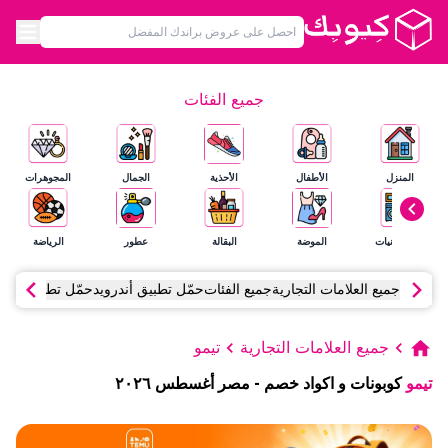
جميع الفئات
المنزل
الأطفال
الأحذية
الجمال
المجوهرات
الإلكترونيات
الموضة
البقالة
عطور
الرياضة
جميع العلامات التجارية
جميع الفئات
حمّل تطبيق أندرويد
حمّل تطبيق آي أ
جميع العلامات التجارية
تيمو
تيمو
كوبونات و اكواد خصم
-
مصر
أغسطس
٢٠٢٦