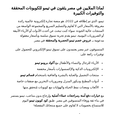
لماذا الملايين في مصر يثقون في تيمو للكوبونات المحققة
والتوفيرات الكبيرة
تيمو، الذي تم إطلاقه في 2022، هو منصة تجارة إلكترونية عالمية رائدة
معروفة بالأسعار التي لا تُقاوم والتسليم السريع والمجموعة الواسعة من
المنتجات عالية الجودة. سواء كنت تبحث عن أحدث الأدوات أو الأزياء الأنيقة
أو الضروريات اليومية، تيمو يقدم تجربة تسوق سلسة وبأسعار معقولة
مدعومة بـ
عروض خصم تيمو الحصرية والمحققة
في مصر.
المتسوقون عبر مصر يعتمدون على تسوق تيمو الإلكتروني للحصول على
توفيرات رائعة على:
الأزياء للرجال والنساء والأطفال مع
أكواد برومو تيمو
الإلكترونيات الذكية والإكسسوارات بأسعار مخفضة
منتجات التجميل والعناية بالبشرة والعافية باستخدام
قسائم تيمو
أدوات المطبخ وديكور المنزل وضروريات التخزين مع صفقات خاصة
الألعاب ومعدات نمط الحياة والهوايات مع كوبونات مُتحقق منها
مع
خيارات دفع آمنة
و
مراجعات عملاء أصلية
وإرجاع بدون متاعب، تيمو يستمر
في بناء ثقة ووفاء المتسوقين في مصر. طبق
كود كوبون تيمو
اليوم
للاستمتاع بخصومات لا تُقاوم على جميع منتجاتك المفضلة!