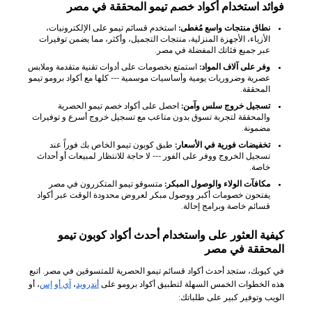
فوائد استخدام أكواد خصم تيمو المحققة في مصر
نطاق منتجات واسع مُغطى:
استخدم قسائم تيمو على الإلكترونيات،
الأزياء، الأجهزة المنزلية، منتجات التجميل، وأكثر، مما يضمن توفيرات
عبر جميع فئاتك المفضلة في مصر.
وفر على آلاف المواد:
استمتع بخصومات على أدوات تقنية متقدمة وملابس
عصرية وضروريات يومية وأساسيات موسمية --- كلها مع أكواد برومو تيمو
المحققة.
تسجيل خروج سلس وآمن:
احصل على أكواد خصم تيمو الحصرية
والمحققة لتجربة تسوق بدون متاعب مع تسجيل خروج أسرع و توفيرات
مضمونة.
تخفيضات فورية في الأسعار:
طبق كوبون تيمو الخاص بك فوراً عند
تسجيل الخروج ووفر على الفور --- لا حاجة للانتظار لمبيعات أو أحداث
خاصة.
مكافآت الولاء والوصول المبكر:
متسوقو تيمو المتكررون في مصر
يفتحون خصومات أكبر ووصول مبكر لعروض محدودة الوقت عبر أكواد
قسائم خاصة وبرامج إحالة.
كيفية العثور على واستخدام أحدث أكواد كوبون تيمو
المحققة في مصر
في كيوبك، ستجد أحدث أكواد قسائم تيمو الحصرية للمتسوقين في مصر. اتبع
هذه الخطوات الخمس السهلة لتطبيق أكواد برومو على
أندرويد
،
آي أو إس
، أو
الويب وتوفير كبير على طلباتك: