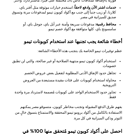
فورية بالإضافة لمكافآت كاش باك محتملة على فيزا، ماستركارد، وأكثر.
خدمات اشتر الآن وادفع لاحقاً:
استخدم خيارات موثوقة مثل آفتر باي،
كلارنا، أو زيب جنباً إلى جنب مع أكواد كوبون تيمو لمدفوعات مرنة وتسوق
صديق للميزانية في مصر.
محافظ رقمية:
مدفوعات سريعة وآمنة عبر آبل باي، جوجل باي، أو
سامسونج باي، كلها متوافقة مع أكواد خصم تيمو.
أخطاء شائعة يجب تجنبها عند استخدام كوبونات تيمو
عظم توفيرات تيمو الخاصة بك بتجنب هذه الأخطاء الشائعة:
استخدام أكواد كوبون تيمو منتهية الصلاحية أو غير صالحة، والتي لن تطبق
خصومات.
تجاهل حدود الإنفاق الأدنى المطلوبة لتفعيل بعض عروض الخصم.
محاولة استخدام كوبونات على فئات مقيدة مستبعدة من العروض
الترويجية.
تجاوز حدود الاستخدام الواحد على كوبونات مُصممة لاسترداد مرة واحدة
فقط.
بفهم طرق الدفع المقبولة وتجنب مخاطر كوبون، متسوقو مصر يمكنهم
الاستفادة بالكامل من أكواد برومو تيمو المحققة والاستمتاع بتسوق خالٍ من
التوتر وذكي الميزانية في كل مرة.
احصل على أكواد كوبون تيمو مُتحقق منها 100% في