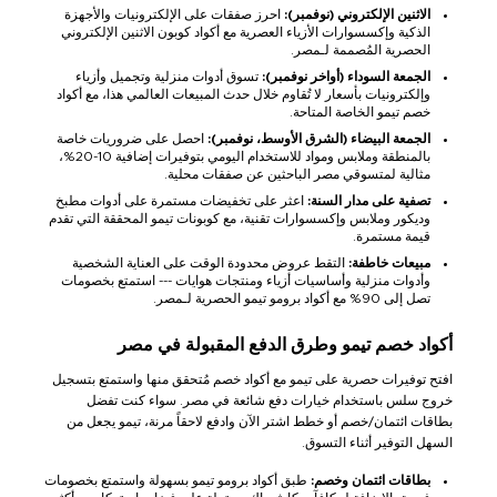
الاثنين الإلكتروني (نوفمبر):
احرز صفقات على الإلكترونيات والأجهزة
الذكية وإكسسوارات الأزياء العصرية مع أكواد كوبون الاثنين الإلكتروني
الحصرية المُصممة لـمصر.
الجمعة السوداء (أواخر نوفمبر):
تسوق أدوات منزلية وتجميل وأزياء
وإلكترونيات بأسعار لا تُقاوم خلال حدث المبيعات العالمي هذا، مع أكواد
خصم تيمو الخاصة المتاحة.
الجمعة البيضاء (الشرق الأوسط، نوفمبر):
احصل على ضروريات خاصة
بالمنطقة وملابس ومواد للاستخدام اليومي بتوفيرات إضافية 10-20%،
مثالية لمتسوقي مصر الباحثين عن صفقات محلية.
تصفية على مدار السنة:
اعثر على تخفيضات مستمرة على أدوات مطبخ
وديكور وملابس وإكسسوارات تقنية، مع كوبونات تيمو المحققة التي تقدم
قيمة مستمرة.
مبيعات خاطفة:
التقط عروض محدودة الوقت على العناية الشخصية
وأدوات منزلية وأساسيات أزياء ومنتجات هوايات --- استمتع بخصومات
تصل إلى 90% مع أكواد برومو تيمو الحصرية لـمصر.
أكواد خصم تيمو وطرق الدفع المقبولة في مصر
افتح توفيرات حصرية على تيمو مع أكواد خصم مُتحقق منها واستمتع بتسجيل
خروج سلس باستخدام خيارات دفع شائعة في مصر. سواء كنت تفضل
بطاقات ائتمان/خصم أو خطط اشتر الآن وادفع لاحقاً مرنة، تيمو يجعل من
السهل التوفير أثناء التسوق.
بطاقات ائتمان وخصم:
طبق أكواد برومو تيمو بسهولة واستمتع بخصومات