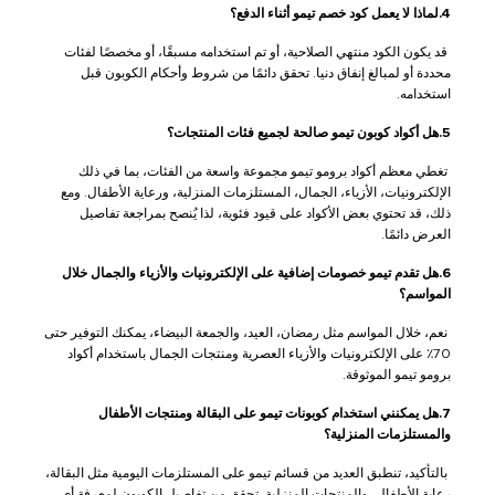
4.لماذا لا يعمل كود خصم تيمو أثناء الدفع؟
قد يكون الكود منتهي الصلاحية، أو تم استخدامه مسبقًا، أو مخصصًا لفئات
محددة أو لمبالغ إنفاق دنيا. تحقق دائمًا من شروط وأحكام الكوبون قبل
استخدامه.
5.هل أكواد كوبون تيمو صالحة لجميع فئات المنتجات؟
تغطي معظم أكواد برومو تيمو مجموعة واسعة من الفئات، بما في ذلك
الإلكترونيات، الأزياء، الجمال، المستلزمات المنزلية، ورعاية الأطفال. ومع
ذلك، قد تحتوي بعض الأكواد على قيود فئوية، لذا يُنصح بمراجعة تفاصيل
العرض دائمًا.
6.هل تقدم تيمو خصومات إضافية على الإلكترونيات والأزياء والجمال خلال
المواسم؟
نعم، خلال المواسم مثل رمضان، العيد، والجمعة البيضاء، يمكنك التوفير حتى
70٪ على الإلكترونيات والأزياء العصرية ومنتجات الجمال باستخدام أكواد
برومو تيمو الموثوقة.
7.هل يمكنني استخدام كوبونات تيمو على البقالة ومنتجات الأطفال
والمستلزمات المنزلية؟
بالتأكيد، تنطبق العديد من قسائم تيمو على المستلزمات اليومية مثل البقالة،
رعاية الأطفال، والمنتجات المنزلية. تحقق من تفاصيل الكوبون لمعرفة أي