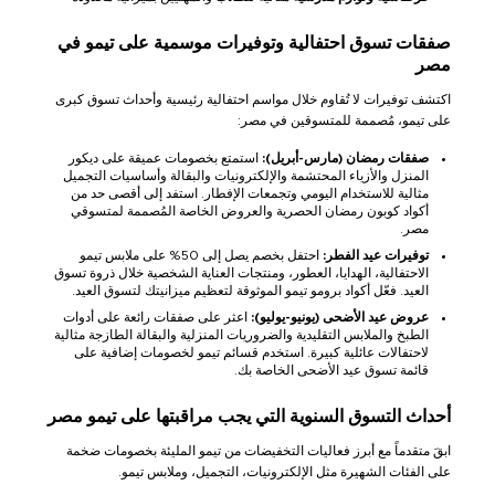
صفقات تسوق احتفالية وتوفيرات موسمية على تيمو في
مصر
اكتشف توفيرات لا تُقاوم خلال مواسم احتفالية رئيسية وأحداث تسوق كبرى
على تيمو، مُصممة للمتسوقين في مصر:
صفقات رمضان (مارس-أبريل):
استمتع بخصومات عميقة على ديكور
المنزل والأزياء المحتشمة والإلكترونيات والبقالة وأساسيات التجميل
مثالية للاستخدام اليومي وتجمعات الإفطار. استفد إلى أقصى حد من
أكواد كوبون رمضان الحصرية والعروض الخاصة المُصممة لمتسوقي
مصر.
توفيرات عيد الفطر:
احتفل بخصم يصل إلى 50% على ملابس تيمو
الاحتفالية، الهدايا، العطور، ومنتجات العناية الشخصية خلال ذروة تسوق
العيد. فعّل أكواد برومو تيمو الموثوقة لتعظيم ميزانيتك لتسوق العيد.
عروض عيد الأضحى (يونيو-يوليو):
اعثر على صفقات رائعة على أدوات
الطبخ والملابس التقليدية والضروريات المنزلية والبقالة الطازجة مثالية
لاحتفالات عائلية كبيرة. استخدم قسائم تيمو لخصومات إضافية على
قائمة تسوق عيد الأضحى الخاصة بك.
أحداث التسوق السنوية التي يجب مراقبتها على تيمو مصر
ابقَ متقدماً مع أبرز فعاليات التخفيضات من تيمو المليئة بخصومات ضخمة
على الفئات الشهيرة مثل الإلكترونيات، التجميل، وملابس تيمو.