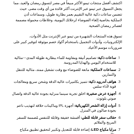
اكتشف أفضل منتجات تيمو الأكثر مبيعاً في مصر لتسوق رمضان والعيد، مما
يجعل التسوق عبر تيمو عبر الإنترنت أكثر فائدة من أي وقت مضى. حيث
تتضمن ساعات ذكية عالية التقييم بعمر بطارية طويل، وسماعات أذن
لاسلكية بخاصية إلغاء الضوضاء لرحلاتك اليومية، وخلاطات محمولة مصممة
لعصائر رمضان الصحية.
تسوق هذه المنتجات الشهيرة من تيمو عبر الإنترنت مثل الأدوات،
الإلكترونيات، وأدوات التجميل باستخدام أكواد خصم موثوقة لتوفير كبير على
ضروريات موسم الأعياد.
ساعات ذكية:
تصاميم أنيقة ومقاومة للماء ببطارية طويلة المدى---مثالية
للاستخدام اليومي والهدايا المدروسة.
سماعات لاسلكية:
مانعة للضوضاء مع وقت تشغيل ممتد، مثالية للتنقل
والتمارين.
هواتف أندرويد ذكية:
تتميز بكاميرات عالية الدقة وشحن سريع ومعالجات
قوية لأداء سلس.
أجهزة عرض صغيرة:
اخلق تجربة سينما منزلية بجودة عالية الدقة واتصال
صوتي بلوتوث.
أدوات إزالة الشعر الكهربائية:
أجهزة IPL وماكينات حلاقة لتهذيب ناعم
بجودة صالون في المنزل.
حقائب سفر قابلة للطي:
أقمشة خفيفة وقابلة للتنفس مُصممة للسفر
المريح والملائم.
مرايا مكياج LED:
إضاءة قابلة للتعديل وتكبير لتحقيق تطبيق مكياج