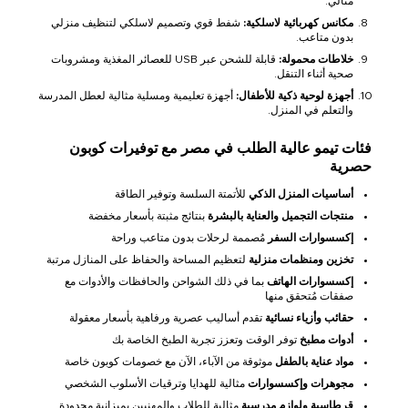
مثالي.
مكانس كهربائية لاسلكية:
شفط قوي وتصميم لاسلكي لتنظيف منزلي
بدون متاعب.
خلاطات محمولة:
قابلة للشحن عبر USB للعصائر المغذية ومشروبات
صحية أثناء التنقل.
أجهزة لوحية ذكية للأطفال:
أجهزة تعليمية ومسلية مثالية لعطل المدرسة
والتعلم في المنزل.
فئات تيمو عالية الطلب في مصر مع توفيرات كوبون
حصرية
أساسيات المنزل الذكي
للأتمتة السلسة وتوفير الطاقة
منتجات التجميل والعناية بالبشرة
بنتائج مثبتة بأسعار مخفضة
إكسسوارات السفر
مُصممة لرحلات بدون متاعب وراحة
تخزين ومنظمات منزلية
لتعظيم المساحة والحفاظ على المنازل مرتبة
إكسسوارات الهاتف
بما في ذلك الشواحن والحافظات والأدوات مع
صفقات مُتحقق منها
حقائب وأزياء نسائية
تقدم أساليب عصرية ورفاهية بأسعار معقولة
أدوات مطبخ
توفر الوقت وتعزز تجربة الطبخ الخاصة بك
مواد عناية بالطفل
موثوقة من الآباء، الآن مع خصومات كوبون خاصة
مجوهرات وإكسسوارات
مثالية للهدايا وترقيات الأسلوب الشخصي
قرطاسية ولوازم مدرسية
مثالية للطلاب والمهنيين بميزانية محدودة