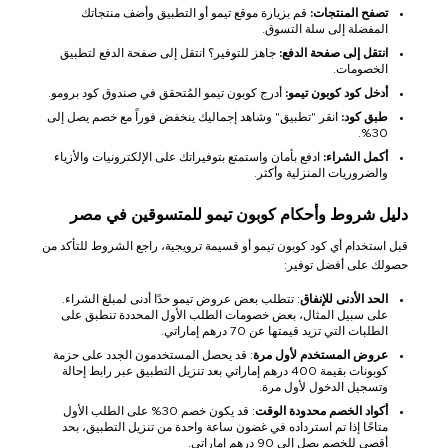
تصفح المنتجات:
قم بزيارة موقع تيمو أو التطبيق وأضف منتجاتك
المفضلة إلى سلة التسوق.
انتقل إلى صفحة الدفع:
جاهز للتوفير؟ انتقل إلى صفحة الدفع لتطبيق
الخصومات.
أدخل كود كوبون تيمو:
أدرج كوبون تيمو المُتحقق في صندوق كود برومو.
طبق كود:
انقر "تطبيق" وشاهد إجماليك ينخفض فوراً مع خصم يصل إلى
30%.
أكمل الشراء:
ادفع بأمان واستمتع بتوفيراتك على الإلكترونيات والأزياء
والضروريات المنزلية وأكثر.
دليل شروط وأحكام كوبون تيمو للمتسوقين في مصر
قبل استخدام أي كود كوبون تيمو أو قسيمة ترويجية، راجع الشروط للتأكد من
حصولك على أفضل توفير:
الحد الأدنى للإنفاق
: تتطلب بعض عروض تيمو حدًا أدنى لمبلغ الشراء.
على سبيل المثال، بعض خصومات الطلب الأول المحددة تنطبق على
الطلبات التي تزيد قيمتها عن 70 درهم إماراتي.
عروض المستخدم لأول مرة
: قد يحصل المستخدمون الجدد على حزمة
كوبونات بقيمة 400 درهم إماراتي بعد تنزيل التطبيق عبر رابط إحالة
وتسجيل الدخول لأول مرة.
أكواد الخصم محدودة الوقت
: قد يكون خصم 30% على الطلب الأول
متاحًا إذا تم استرداده في غضون ساعة واحدة من تنزيل التطبيق، بحد
أقصى للخصم يصل إلى 90 درهم إماراتي.