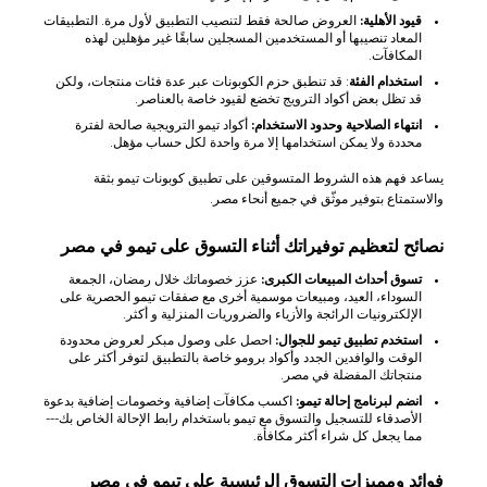
قيود الأهلية:
العروض صالحة فقط لتنصيب التطبيق لأول مرة. التطبيقات
المعاد تنصيبها أو المستخدمين المسجلين سابقًا غير مؤهلين لهذه
المكافآت.
استخدام الفئة
: قد تنطبق حزم الكوبونات عبر عدة فئات منتجات، ولكن
قد تظل بعض أكواد الترويج تخضع لقيود خاصة بالعناصر.
انتهاء الصلاحية وحدود الاستخدام:
أكواد تيمو الترويجية صالحة لفترة
محددة ولا يمكن استخدامها إلا مرة واحدة لكل حساب مؤهل.
يساعد فهم هذه الشروط المتسوقين على تطبيق كوبونات تيمو بثقة
والاستمتاع بتوفير موثّق في جميع أنحاء مصر.
نصائح لتعظيم توفيراتك أثناء التسوق على تيمو في مصر
تسوق أحداث المبيعات الكبرى:
عزز خصوماتك خلال رمضان، الجمعة
السوداء، العيد، ومبيعات موسمية أخرى مع صفقات تيمو الحصرية على
الإلكترونيات الرائجة والأزياء والضروريات المنزلية و أكثر.
استخدم تطبيق تيمو للجوال:
احصل على وصول مبكر لعروض محدودة
الوقت والوافدين الجدد وأكواد برومو خاصة بالتطبيق لتوفر أكثر على
منتجاتك المفضلة في مصر.
انضم لبرنامج إحالة تيمو:
اكسب مكافآت إضافية وخصومات إضافية بدعوة
الأصدقاء للتسجيل والتسوق مع تيمو باستخدام رابط الإحالة الخاص بك---
مما يجعل كل شراء أكثر مكافأة.
فوائد ومميزات التسوق الرئيسية على تيمو في مصر