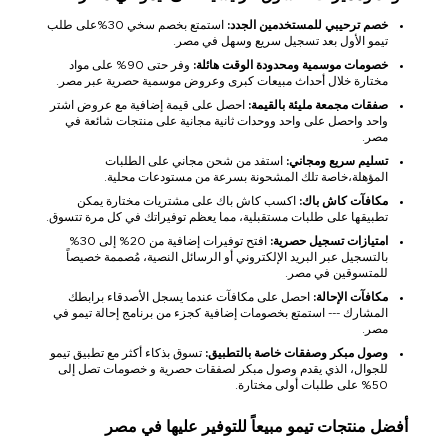
خصم ترحيبي للمستخدمين الجدد:
استمتع بخصم سخي 30%على طلب
تيمو الأول بعد تسجيل سريع وسهل في مصر.
خصومات موسمية ومحدودة الوقت هائلة:
وفر حتى 90% على مواد
مختارة خلال أحداث مبيعات كبرى وعروض موسمية حصرية عبر مصر.
صفقات مجمعة مليئة بالقيمة:
احصل على قيمة إضافية مع عروض اشتر
واحد واحصل على واحد ووحدات ثانية مجانية على منتجات شائعة في
مصر.
تسليم سريع ومجاني:
استفد من شحن مجاني على الطلبات
المؤهلة،خاصة تلك المشحونة بسرعة من مستودعات محلية.
مكافآت كاش باك:
اكسب كاش باك على مشتريات مختارة يمكن
تطبيقها على طلبات مستقبلية، مما يعظم توفيراتك في كل مرة تتسوق.
امتيازات تسجيل حصرية:
افتح توفيرات إضافية من 20% إلى 30%
بالتسجيل عبر البريد الإلكتروني أو الرسائل النصية، مُصممة خصيصاً
للمتسوقين في مصر.
مكافآت الإحالة:
احصل على مكافآت عندما يسجل الأصدقاء برابطك
المشارك --- استمتع بخصومات إضافية كجزء من برنامج إحالة تيمو في
مصر.
وصول مبكر وصفقات خاصة بالتطبيق:
تسوق بذكاء أكثر مع تطبيق تيمو
للجوال، الذي يقدم وصول مبكر لصفقات حصرية و خصومات تصل إلى
50% على طلبات أولى مختارة.
أفضل منتجات تيمو مبيعاً للتوفير عليها في مصر