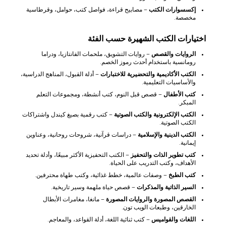
إكسسوارات الكتب
– مصابيح قراءة، فواصل كتب، حوامل، وقرطاسية
مخصصة.
اختيارات الكتب الشهيرة حسب الفئة
الروايات والقصص
– روايات التشويق، ملحمات الفانتازيا، ودراما
رومانسية باستخدام أحدث رموز الخصم.
الكتب الأكاديمية والتحضيرية للاختبارات
– أدلة القبول، المناهج الدراسية،
والأساسيات التعليمية.
كتب الأطفال
– قصص قبل النوم، كتب أنشطة، ومجموعات التعلم
المبكر.
الكتب الإلكترونية والكتب الصوتية
– كتب رقمية بصيغ كيندل واشتراكات
الكتب الصوتية.
الكتب الدينية والإسلامية
– دراسات قرآنية، شروحات روحانية، وعناوين
إيمانية.
كتب تطوير الذات والتحفيز
– الكتب التحفيزية الأكثر مبيعًا، وأدلة تحديد
الأهداف، وكتب التدريب على الحياة.
كتب الطبخ
– وصفات عالمية، خطط غذائية، وكتب طهاة محترفين.
السير الذاتية والمذكرات
– قصص حياة ملهمة وسير تاريخية.
القصص المصورة والروايات المصورة
– مانغا، مغامرات الأبطال
الخارقين، وطبعات الويب تون.
اللغات والقواميس
– كتب ثنائية اللغة، أدلة القواعد، والمعاجم.