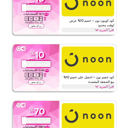
خصم
الحد الأدنى للطلب
لا شيء
احصل على كوبون
ABC113
ينطبق على
ويب/تطبيق
1611
الاستخدامات
20
39
6
145
الفئات
على مستوى الموقع
كود كوبون نون – خصم 10% عرض
أيام
ساعات
دقائق
ثوان
لوقت محدود
زر اي ستور
اقرأ المزيد
٤٫٧١
٣٨
التقييم
احصل على خصم 10% على جميع الفئات مع كود برومو نون محدود الوقت
هذا. استبدل الآن للحصول على توفيرات فورية وشحن مجاني على كل
اقرأ أقل
طلب.
10
%
نون
الأحكام والشروط
خصم
الحد الأدنى للطلب
لا شيء
احصل على كوبون
PZ690
ينطبق على
ويب/تطبيق
1046
الاستخدامات
20
39
6
145
الفئات
على مستوى الموقع
كود خصم نون – احصل على خصم 10%
أيام
ساعات
دقائق
ثوان
مع الصفقة المعتمدة
زر اي ستور
اقرأ المزيد
٥
٦
التقييم
احصل على خصم 10% على جميع العناصر مع عرض نون المعتمد هذا. طبق
عند الدفع للحصول على توفيرات على كامل الموقع واستمتع بقيمة إضافية
اقرأ أقل
على كامل مشترياتك اليوم.
70
%
نون
الأحكام والشروط
خصم
الحد الأدنى للطلب
لا شيء
احصل على كوبون
OM27
ينطبق على
ويب/تطبيق
5865
الاستخدامات