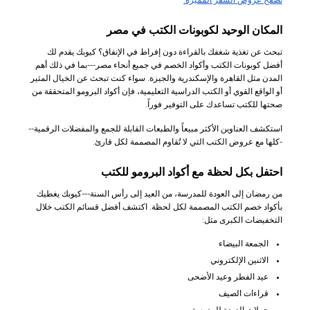
تصفح عروض السفر المميزة:
المكان الوحيد لكوبونات الكتب في مصر
تبحث عن تغذية شغفك بالقراءة دون إفراط في الإنفاق؟ كيوبك يقدم لك
أفضل كوبونات الكتب وأكواد الخصم في جميع أنحاء مصر---بما في ذلك أهم
المدن مثل القاهرة والإسكندرية والجيزة. سواء كنت تبحث عن الخيال المثير
أو الواقع القوي أو الكتب الدراسية التعليمية، فإن أكواد البرومو المتحققة من
صحتها للكتب تساعدك على التوفير فوراً.
استكشف العناوين الأكثر مبيعاً والطبعات القابلة للجمع والمفضلات الرقمية--
-كلها مع عروض الكتب التي لا تُقاوم المصممة لكل قارئ.
احتفل بكل لحظة مع أكواد البرومو للكتب
من رمضان إلى العودة للمدرسة، من العيد إلى رأس السنة---كيوبك يغطيك
بأكواد خصم الكتب المصممة لكل لحظة. اكتشف أفضل قسائم الكتب خلال
التخفيضات الكبرى مثل:
الجمعة البيضاء
الاثنين الإلكتروني
عيد الفطر وعيد الأضحى
قراءات الصيف