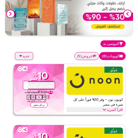
الموصى به
كوبونات
(
8
)
عروض
(
5
)
جديد
مُوثَّق
10
%
خصم
احصل على كوبون
ABC112
6169
الاستخدامات
20
39
6
145
كوبون نون – وفر 10% فوراً على كل
أيام
ساعات
دقائق
ثوان
شيء في مصر
زر اي ستور
اقرأ المزيد
وفر 10% فوراً مع كود نون هذا على كل شيء. استبدل الآن للحصول على
خصومات حصرية على الفئات الرئيسية مثل الإلكترونيات، الموضة، المنزل
والمزيد.
مُوثَّق
10
%
نون
الأحكام والشروط