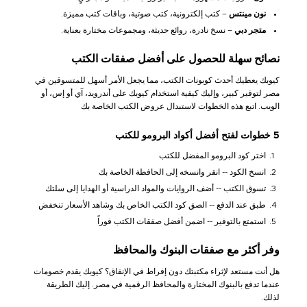
نون مينتس
– كتب إلكترونية، كتب صوتية، وباقات كتب مميزة.
متجر دبي
– نسخ نادرة، روائع حديثة، ومجموعات مختارة بعناية.
نصائح سهلة للحصول على أفضل صفقات الكتب
كيوبك يعطيك أحدث كوبونات الكتب، مما يجعل الأمر أسهل للمتسوقين في
مصر لتوفير كبير، وإليك كيفية استخدام كيوبك على أندرويد، آي أو إس، أو
الويب. اتبع هذه الخطوات لاستبدال عروض الكتب الخاصة بك
5 خطوات لفتح أفضل أكواد البرومو للكتب
اختر كود البرومو المفضل للكتب
انسخ الكود -- انقر وانسخه إلى الحافظة الخاصة بك
تسوق الكتب -- أضف الروايات والمواد الدراسية أو الهدايا إلى سلتك
طبق عند الدفع -- الصق كود الكتب الخاص بك وشاهد الأسعار تنخفض
استمتع بالتوفير -- اضمن أفضل صفقات الكتب فوراً
وفر أكثر مع صفقات البنوك والمحافظ
هل أنت مستعد لإثراء مكتبتك دون إفراط في الإنفاق؟ كيوبك يقدم خصومات
عندما تدفع بالبنوك المختارة والمحافظ الرقمية في مصر. إليك الطريقة
لذلك.