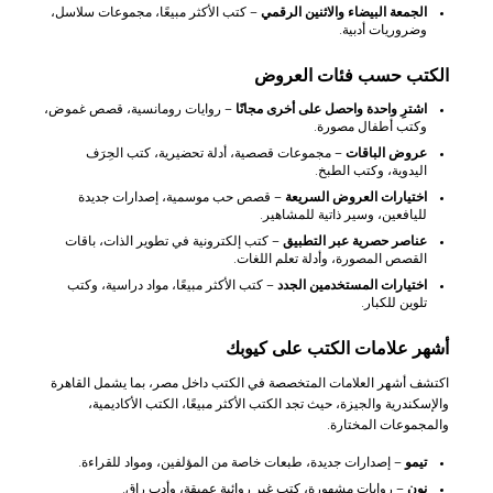
الجمعة البيضاء والاثنين الرقمي
– كتب الأكثر مبيعًا، مجموعات سلاسل،
وضروريات أدبية.
الكتب حسب فئات العروض
اشترِ واحدة واحصل على أخرى مجانًا
– روايات رومانسية، قصص غموض،
وكتب أطفال مصورة.
عروض الباقات
– مجموعات قصصية، أدلة تحضيرية، كتب الحِرَف
اليدوية، وكتب الطبخ.
اختيارات العروض السريعة
– قصص حب موسمية، إصدارات جديدة
لليافعين، وسير ذاتية للمشاهير.
عناصر حصرية عبر التطبيق
– كتب إلكترونية في تطوير الذات، باقات
القصص المصورة، وأدلة تعلم اللغات.
اختيارات المستخدمين الجدد
– كتب الأكثر مبيعًا، مواد دراسية، وكتب
تلوين للكبار.
أشهر علامات الكتب على كيوبك
اكتشف أشهر العلامات المتخصصة في الكتب داخل مصر، بما يشمل القاهرة
والإسكندرية والجيزة، حيث تجد الكتب الأكثر مبيعًا، الكتب الأكاديمية،
والمجموعات المختارة.
تيمو
– إصدارات جديدة، طبعات خاصة من المؤلفين، ومواد للقراءة.
نون
– روايات مشهورة، كتب غير روائية عميقة، وأدب راقٍ.