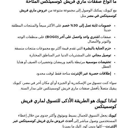
ما أنواع صفقات ماري فريش كوسميتكس المتاحة
مع كيوبك، يمكنك الوصول إلى مجموعة متنوعة من
عروض ماري فريش
كوسميتكس في مصر
مثل:
خصومات ثابتة
تصل إلى 30% خصم
على الأكثر مبيعاً والمنتجات المطلقة
حديثاً
صفقات
اشتري واحد واحصل على آخر (BOGO)
على منظفات الوجه
والتونر والأمصال
حزم العناية بالبشرة
التي تقدم قيمة أكثر مع مجموعات منتجات منسقة
توصيل مجاني
على المشتريات الدنيا عبر المناطق المختارة
تخفيضات موسمية
مرتبطة بالعيد ورمضان وتحضيرات الصيف أو هدايا
العطل
إطلاقات حصرية عبر الإنترنت
متاحة فقط لوقت محدود
سواء كنت تتسوق من الإسكندرية أو الجيزة أو أي مكان آخر في مصر، كيوبك
يبقيك متصلاً بأفضل صفقات ماري فريش كوسميتكس على مدار السنة.
لماذا كيوبك هو الطريقة الأذكى للتسوق لماري فريش
كوسميتكس
كيوبك
يجعل التسوق للجمال بسيط وموثوق وأكثر جدوى من خلال إعطاء
المستخدمين وصول مباشر إلى
أحدث عروض ماري فريش كوسميتكس عبر
الإنترنت
---كلها بدون كود. إليك ما يميزنا: