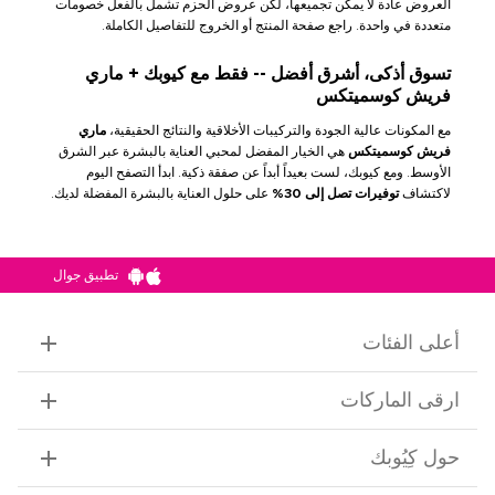
العروض عادة لا يمكن تجميعها، لكن عروض الحزم تشمل بالفعل خصومات
متعددة في واحدة. راجع صفحة المنتج أو الخروج للتفاصيل الكاملة.
تسوق أذكى، أشرق أفضل -- فقط مع كيوبك + ماري
فريش كوسميتكس
مع المكونات عالية الجودة والتركيبات الأخلاقية والنتائج الحقيقية،
ماري
فريش كوسميتكس
هي الخيار المفضل لمحبي العناية بالبشرة عبر الشرق
الأوسط. ومع كيوبك، لست بعيداً أبداً عن صفقة ذكية. ابدأ التصفح اليوم
لاكتشاف
توفيرات تصل إلى 30%
على حلول العناية بالبشرة المفضلة لديك.
تطبيق جوال
أعلى الفئات
ارقى الماركات
حول كِيُوبك