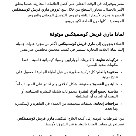
مصر بتوفيرات في الوقت الفعلي عبر أفضل العلامات التجارية. عندما يتعلق
الأمر بالجمال، نتجاوز السطح من خلال تتبع
عروض ماري فريش كوسميتكس
الحصرية وحزم الأسعار الثابتة وعروض التوصيل المجاني والعروض
الموسمية---كلها دون الحاجة لكود برومو.
لماذا ماري فريش كوسميتكس موثوقة
العملاء يتجهون إلى
ماري فريش كوسميتكس
لأكثر من مجرد عبوات جميلة.
إليك لماذا العلامة التجارية تستمر في كسب معجبين مخلصين عبر مصر:
تركيبات نظيفة
: لا كبريتات أو بارابين أو مواد كيميائية قاسية---فقط
مكونات محبة للبشرة.
مدعومة بالعلم
: كل تركيبة مطورة من قبل أطباء الجلدية للحصول على
نتائج مرئية.
خالية من القسوة
: مصنوعة بشكل أخلاقي ولم تُختبر على الحيوانات أبداً.
مناسبة لجميع أنواع البشرة
: مجموعات شاملة للبشرة الحساسة أو
الدهنية أو الجافة أو المختلطة.
مراجعات إيجابية
: تعليقات متحمسة من العملاء في القاهرة والإسكندرية
وما بعدها.
من المرطبات اليومية إلى أقنعة العلاج المكثف،
ماري فريش كوسميتكس
تعيد تعريف معايير العناية بالبشرة عبر الشرق الأوسط.