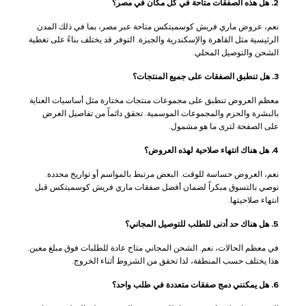
2. هل هذه الصفقات متاحة في كل مكان في مصر؟
نعم، عروض ماري فريش كوسميتكس متاحة عبر مصر، بما في ذلك المدن
الرئيسية مثل القاهرة والإسكندرية والجيزة. التوفر قد يختلف بناءً على تغطية
الشحن والتوصيل المحلي.
3. هل تنطبق الصفقات على جميع المنتجات؟
معظم العروض تنطبق على مجموعات منتجات مختارة مثل أساسيات العناية
بالبشرة والحزم والمجموعات الموسمية. تحقق دائماً من تفاصيل العرض
على الصفحة لترى ما هو مشمول.
4. هل هناك انتهاء صلاحية لهذه العروض؟
نعم، العروض حساسة للوقت. البعض مرتبط بالمواسم أو تواريخ محددة.
نوصي بالتسوق مبكراً لضمان أفضل صفقات ماري فريش كوسميتكس قبل
انتهاء صلاحيتها.
5. هل هناك حد أدنى للطلب للتوصيل المجاني؟
في معظم الحالات، نعم. الشحن المجاني متاح عادة للطلبات فوق مبلغ معين.
هذا يختلف حسب المنطقة، لذا تحقق من الشروط أثناء الخروج.
6. هل يمكنني دمج صفقات متعددة في طلب واحد؟