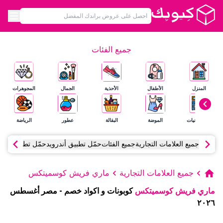
جميع الفئات
المنزل
الأطفال
الأحذية
الجمال
المجوهرات
الإلكترونيات
الموضة
البقالة
عطور
الرياضة
جميع العلامات التجارية
جميع الفئات
حمّل تطبيق أندرويد
حمّل تطبيق آي أ
جميع العلامات التجارية
ماري فريش كوسميتكس
ماري فريش كوسميتكس
كوبونات و اكواد خصم
-
مصر
أغسطس
٢٠٢٦