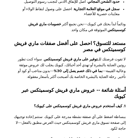
حدود الشحن المجاني
: اصل للإنفاق الأدنى لتجنب رسوم التوصيل.
سجل في موقع العلامة التجارية
: احصل على وصول لنقاط الولاء أو
معاينات حصرية للأعضاء.
ودائماً ابدأ بحثك في كيوبك---نحن نجمع أكثر
خصومات ماري فريش
كوسميتكس
الموثوقة في مكان واحد.
مستعد للتسوق؟ احصل على أفضل صفقات ماري فريش
كوسميتكس في مصر
لا تفوت فرصتك للـ
توفير على ماري فريش كوسميتكس
. سواء كنت تطور
روتين العناية بالبشرة أو تهدي أحد أحبائك، كيوبك يجلب لك عروض موثقة
وعالية القيمة---
بما في ذلك خصم يصل إلى 30%
---بدون متاعب أو كود أو
تأخير. رحلة العناية بالبشرة الخاصة بك أصبحت أكثر بأسعار معقولة.
أسئلة شائعة -- عروض ماري فريش كوسميتكس عبر
كيوبك
1. كيف أستخدم عروض ماري فريش كوسميتكس على كيوبك؟
ببساطة اضغط على أي صفقة نشطة مدرجة على كيوبك. ستتم إعادة توجيهك
إلى صفحة تسوق ماري فريش كوسميتكس حيث العرض مطبق بالفعل---لا
حاجة لكود.