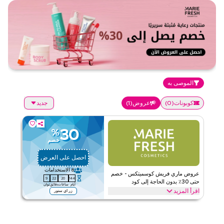
الموصى به
كوبونات
(
0
)
عروض
(
1
)
جديد
30
%
خصم
احصل على العرض
8
الاستخدامات
عروض ماري فريش كوسميتكس - خصم
9
22
20
144
حتى 30٪ بدون الحاجة إلى كود
أيام
ساعات
دقائق
ثوان
اقرأ المزيد
زر اي ستور
عروض حصرية تصل إلى 30% على ماري فريش كوسميتكس. وفر على
الصحة من خلال الويب/التطبيق