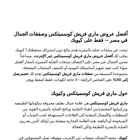
أفضل عروض ماري فريش كوسميتكس وصفقات الجمال
في مصر -- فقط على كيوبك
تبحث عن منتجات عناية بالبشرة تقدم نتائج دون استنزاف محفظتك؟ كيوبك
يجلب لك
أفضل عروض ماري فريش كوسميتكس عبر الإنترنت
، مساعداً
محبي الجمال عبر مصر على اكتشاف منتجات العناية المميزة بأسعار أفضل.
سواء كنت تعيد تجهيز أساسياتك اليومية أو تكتشف المنتجات المفضلة،
مجموعتنا المنسقة من
صفقات ماري فريش كوسميتكس
تقدم لك
خصم يصل
إلى 30%
على العناصر الرائجة---لا حاجة لكودات، فقط اضغط ووفر.
حول ماري فريش كوسميتكس وكيوبك
ماري فريش كوسميتكس
هي علامة جمال نظيف معروفة بمكوناتها الطبيعية
وتركيباتها المعتمدة من أطباء الجلدية ونتائج العناية بالبشرة القوية. من
المنظفات والأمصال المغذية إلى العلاجات المستهدفة لحب الشباب أو
الشيخوخة أو الباهتة، هذه العلامة التجارية مفضلة بين أولئك الذين يقدرون
العناية بالبشرة اللطيفة ولكن الفعالة.
كيوبك
، منصة اكتشاف صفقات عبر الإنترنت موثوقة، تصل المتسوقين في