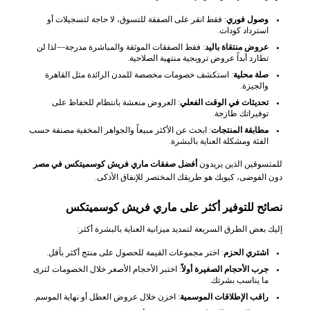
وصول فوري
: فقط انقر على الصفقة للتسوق، لا حاجة لتسجيلات أو
استرداد كودات.
عروض منتقاة باليد
: فقط الصفقات الموثقة والمباشرة مدرجة---لذا لن
تطارد أبداً عروض ترويجية منتهية الصلاحية.
صلة محلية
: استكشف خصومات مخصصة للمدن الرائدة مثل القاهرة
والجيزة.
تحديثات في الوقت الفعلي
: العروض منعشة بانتظام للحفاظ على
توفيراتك طازجة.
مطابقة المنتجات
: ابحث عن الأكثر مبيعاً والجواهر المخفية مصنفة حسب
الفئة ومشكلة العناية بالبشرة.
للمتسوقين الذين يريدون
أفضل صفقات ماري فريش كوسميتكس في مصر
دون الفوضى، كيوبك هو طريقك المختصر للإنفاق الأذكى.
نصائح للتوفير أكثر على ماري فريش كوسميتكس
إليك بعض الطرق السريعة لتمديد ميزانية العناية بالبشرة أكثر:
اشتري الحزم
: اختر مجموعات القيمة للحصول على منتج أكثر بأقل.
جرب الأحجام الصغيرة أولاً
: اختبر الأحجام الأصغر خلال الخصومات لترى
ما يناسب بشرتك.
راقب الإطلاقات الموسمية
: اخزن خلال عروض العطل أو نهاية الموسم.