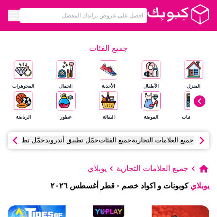
جميع الفئات
المنزل
الأطفال
الأحذية
الجمال
المجوهرات
الإلكترونيات
الموضة
البقالة
عطور
الرياضة
جميع العلامات التجارية
جميع الفئات
حمّل تطبيق أندرويد
حمّل تطبيق آي أ
جميع العلامات التجارية
يوبلاي
يوبلاي
كوبونات و اكواد خصم
-
قطر
أغسطس
٢٠٢٦