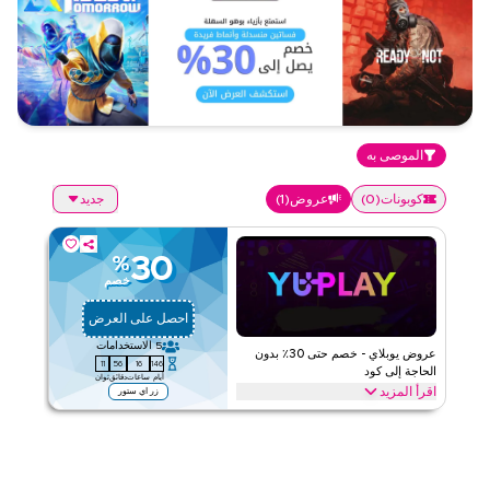
الموصى به
كوبونات
(
0
)
عروض
(
1
)
جديد
30
%
خصم
احصل على العرض
5
الاستخدامات
عروض يوبلاي - خصم حتى 30٪ بدون
11
56
16
146
الحاجة إلى كود
أيام
ساعات
دقائق
ثوان
اقرأ المزيد
زر اي ستور
عروض حصرية تصل إلى 30% على يوبلاي. وفر على الألعاب من خلال
الويب/التطبيق
يوبلاي
الأحكام والشروط