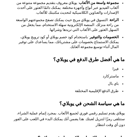
مجموعة واسعة من الألعاب
: يوبلاي معروف بتقديم مجموعة متنوعة من
ألعاب الفيديو عبر أنواع وأجهزة مختلفة. يمكنك دائمًا العثور على أحدث
الإصدارات والعناوين الكلاسيكية لتحديث مكتبتك للألعاب.
الراحة
: التسوق في يوبلاي مريح حيث يمكنك تصفح مجموعتهم الواسعة
من راحة منزلك. المنصة الإلكترونية سهلة الاستخدام، مما يجعل من
السهل العثور على الألعاب التي تريدها وشرائها.
الخصومات والتوفير
: باستخدام كود خصم يوبلاي أو كود ترويج يوبلاي،
يمكنك الاستمتاع بخصومات على مشترياتك، مما يساعدك على توفير
المال أثناء توسيع مجموعة ألعابك.
ما هي أفضل طرق الدفع في يوبلاي؟
فيزا
ماستركارد
باي بال
طرق الدفع الإقليمية المختلفة
ما هي سياسة الشحن في يوبلاي؟
يوبلاي يقدم تسليم رقمي فوري لجميع الألعاب. بمجرد إتمام عملية الشراء،
ستتلقى رمزًا لتنزيل لعبتك. هذا يضمن أنك يمكنك البدء في اللعب على الفور
دون أي وقت انتظار.