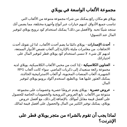
مجموعة الألعاب الواسعة في يوبلاي
يوبلاي هو مكان رائع يمكنك من شراء مجموعة متنوعة من الألعاب التي
تناسب جميع الأذواق. لديهم خيارات عبر أنواع وأجهزة مختلفة، مما يضمن أنك
ستجد شيئًا تحبه. والأفضل من ذلك؟ يمكنك استخدام كود ترويج يوبلاي لتوفير
المال عند التسوق!
أحدث الإصدارات
- يوبلاي دائمًا ما يضم أحدث الألعاب، لذا لن تفوتك أحدث
الاتجاهات. من مغامرات مليئة بالإثارة إلى ألعاب تقمص الأدوار الممتعة،
لديهم كل شيء. لا تنسى استخدام كود يوبلاي قطر لتوفير المال على
اختياراتك.
العناوين الكلاسيكية -
إذا كنت من محبي الألعاب الكلاسيكية، يوبلاي لديه
مجموعة رائعة ستعيدك إلى ذكريات الماضي. سواء كانت ألعاب RPG
الشهيرة، ألعاب المنصات المحبوبة، أو ألعاب الاستراتيجية الخالدة،
يمكنك العثور عليها هنا. وبالطبع، استخدم أكواد برومو يوبلاي لتوفير
المال.
عروض حصرية
- يوبلاي يقدم عروضًا حصرية وخصومات على مجموعة
متنوعة من الألعاب. تابع العروض الترويجية والخصومات الخاصة للحصول
على أفضل قيمة مقابل أموالك. بالإضافة إلى ذلك، مع أفضل عروض
يوبلاي، يمكنك توفير الكثير من المال والحصول على أفضل قيمة لمالك.
لماذا يجب أن تقوم بالشراء من متجر يوبلاي قطر على
الإنترنت؟