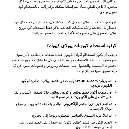
المثالي لك. يقدمون ألعابًا من مختلف الأنواع، مما يضمن وجود شيء لكل
شخص. لا داعي للقلق بشأن ميزانيتك؛ يمكنك توفير المال باستخدام كود
كوبون يوبلاي.
للمهتمين بالألعاب، يوبلاي هو مثل كنز. يمكنك ملء مكتبتك الرقمية بكل من
الإصدارات الجديدة والكلاسيكيات الخالدة. تذكر فقط استخدام كود ترويج
يوبلاي للحصول على جميع هذه الألعاب المدهشة ضمن ميزانيتك.
كيفية استخدام كوبونات يوبلاي كيوبك؟
لا يجب أن يكون استخدامُ أكواد الكوبون عملية معقدة. لا يتطلب الأمر سوى
بضع خطوات بسيطة. للاستفادة من هذا الخصم، كل ما عليك فعلُه هو اتباع هذه
الخطوات البسيطة والحصول على صفقات وعروض وخصومات مثيرة في كل
مرة تتسوق فيها عبر الإنترنت.
قم بزيارة
QYUBIC.com
وابحث عن علامة يوبلاي التجارية أو
كود
الكوبون يوبلاي
.
في صفحة
أكواد خصم يوبلاي أو كوبون يوبلاي
، حدّدْ الصفقة الأنسب وانقرْ
على
"احصل على الكوبون"
، فيتم نسخ الكود.
ثم انقرْ فوق
"زر المتجر الإلكتروني"
والذي يتم إعادة توجيهه إلى موقع
يوبلاي الرسمي.
ثم املأ عربة التسوق بالعناصر المطلوبة وتوجهْ إلى الخروج
الصق الكود في قسم "طبّق الكود"، ثم احصل على خصم فوري على
إجمالي قيمة سلة التسوق.