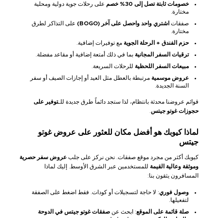
خصومات ثابتة
تصل إلى 30% خصم
على رحلات جوية دولية ومحلية
مختارة.
صفقات
اشتري واحد واحصل على آخر (BOGO)
على التذاكر لطرق
مختارة.
حزم الفندق + الرحلة الجوية
مع توفيرات إضافية.
ترقيات السفر المجانية
بما في ذلك أمتعة إضافية أو مقاعد مفضلة.
مبيعات السفر اللحظية
للرحلات السريعة.
عروض موسمية
مرتبطة بالعطل مثل العيد أو إجازات الصيف أو سفر
السنة الجديدة.
قوائم عروضنا محدثة بانتظام، لذا ستجد دائماً طرق جديدة للـ
توفير على
حجوزات غوتو جيتس
.
لماذا كيوبك هو أفضل مكان للعثور على عروض غوتو
جيتس
كيوبك أكثر من مجرد موقع صفقات. نحن نركز على جلب
عروض سفر حصرية
وموثقة وعالية القيمة
للمستخدمين عبر الشرق الأوسط. إليك لماذا
المسافرون يثقون بنا:
وصول فوري
: لا حاجة لتسجيلات أو كودات. فقط اضغط على الصفقة
لتفعيلها.
صلة قائمة على الموقع
: ابحث عن
صفقات غوتو جيتس في الدوحة