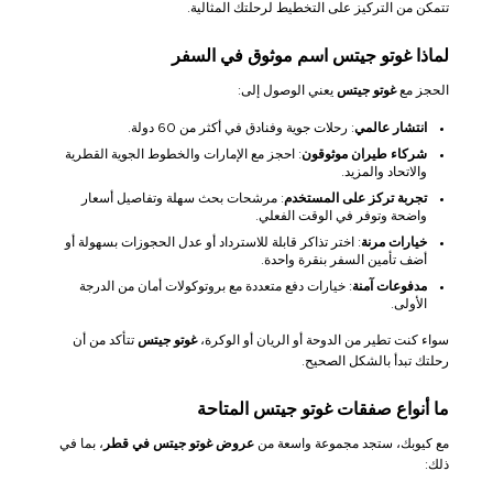
تتمكن من التركيز على التخطيط لرحلتك المثالية.
لماذا غوتو جيتس اسم موثوق في السفر
الحجز مع
غوتو جيتس
يعني الوصول إلى:
انتشار عالمي
: رحلات جوية وفنادق في أكثر من 60 دولة.
شركاء طيران موثوقون
: احجز مع الإمارات والخطوط الجوية القطرية
والاتحاد والمزيد.
تجربة تركز على المستخدم
: مرشحات بحث سهلة وتفاصيل أسعار
واضحة وتوفر في الوقت الفعلي.
خيارات مرنة
: اختر تذاكر قابلة للاسترداد أو عدل الحجوزات بسهولة أو
أضف تأمين السفر بنقرة واحدة.
مدفوعات آمنة
: خيارات دفع متعددة مع بروتوكولات أمان من الدرجة
الأولى.
سواء كنت تطير من الدوحة أو الريان أو الوكرة،
غوتو جيتس
تتأكد من أن
رحلتك تبدأ بالشكل الصحيح.
ما أنواع صفقات غوتو جيتس المتاحة
مع كيوبك، ستجد مجموعة واسعة من
عروض غوتو جيتس في قطر
، بما في
ذلك: