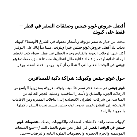
أفضل عروض غوتو جيتس وصفقات السفر في قطر --
فقط على كيوبك
تبحث عن خيارات سفر موثوقة وبأسعار معقولة في الشرق الأوسط؟ كيوبك
يجلب لك
أفضل عروض غوتو جيتس عبر الإنترنت
، مساعداً إياك على التوفير
أكثر على الرحلات الجوية والفنادق وحزم العطل عبر قطر. سواء كنت تخطط
لرحلة تلقائية أو تحجز عطلة عائلية طال انتظارها، منصتنا تنسق
صفقات غوتو
جيتس
في الوقت الفعلي التي لا تتطلب أي كود برومو---فقط اضغط ووفر.
حول غوتو جيتس وكيوبك: شراكة ذكية للمسافرين
غوتو جيتس
هي منصة حجز سفر عالمية موثوقة معروفة بمخزونها الواسع من
الرحلات الجوية والفنادق والأسعار التنافسية وعملية الحجز الخالية من
المتاعب. من شركات الطيران الاقتصادية إلى الناقلات المميزة ومن الإقامات
البوتيكية إلى الفنادق خمس نجوم، غوتو جيتس تبسط تجربة السفر بأكملها
بالمرونة والراحة.
كيوبك، منصة رائدة لاكتشاف الصفقات والكوبونات، يصلك بـ
خصومات غوتو
جيتس في الوقت الفعلي
في قطر. نحن نقوم بالعمل الشاق---تتبع المبيعات
الموسمية والحزم الحصرية والخصومات المئوية الثابتة والترقيات---حتى