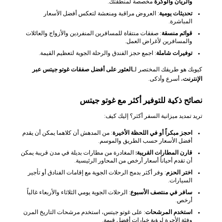
والريان والوكرة
مخصصة لمنطقتك.
تحديثات يومية
: العروض مراقبة ومنعشة لتعكس أفضل الأسعار
المباشرة.
قوائم منسقة
: صفقات منتقاة للمسافرين المنفردين والأزواج والعائلات
والمسافرين لأغراض العمل.
توفيرات شاملة
: اجمع حجز الفندق والرحلة الجوية لتعظيم القيمة.
كيوبك هو طريقك المختصر لـ
العثور على أفضل صفقات غوتو جيتس عبر
الإنترنت
، أسرع وأذكى.
نصائح ذكية للتوفير أكثر مع غوتو جيتس
تريد تمديد ميزانية السفر أكثر؟ إليك كيف:
احجز مبكراً أو في اللحظة الأخيرة
: من المدهش أن كلاهما يمكن أن يقدم
أفضل الأسعار حسب الطريق والموسم.
قارن المطارات القريبة:
المغادرة من مطارات بديلة في مدن قريبة يمكن
أن تقدم أحياناً أسعار أرخص من المحاور الرئيسية.
اختر الحزم
: وفر أكثر بدمج الرحلات الجوية مع إقامات الفنادق أو تأجير
السيارات.
سافر في منتصف الأسبوع
: الرحلات الجوية يومي الثلاثاء والأربعاء غالباً
أرخص.
استخدم المرشحات
: على غوتو جيتس، استخدم مرشحات التاريخ المرن
وفئة الأجرة لرؤية خيارات أفضل قيمة.