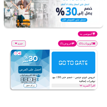
الموصى به
كوبونات
(
0
)
عروض
(
1
)
جديد
30
%
خصم
احصل على العرض
661
الاستخدامات
عروض غوتو جيتس - خصم حتى 30٪ مع
47
25
8
146
توفيرات إضافية
أيام
ساعات
دقائق
ثوان
اقرأ المزيد
زر اي ستور
عروض حصرية تصل إلى 30% على غوتو جيتس. وفر على االسفر من خلال
الويب/التطبيق
جوتو جيت
الأحكام والشروط