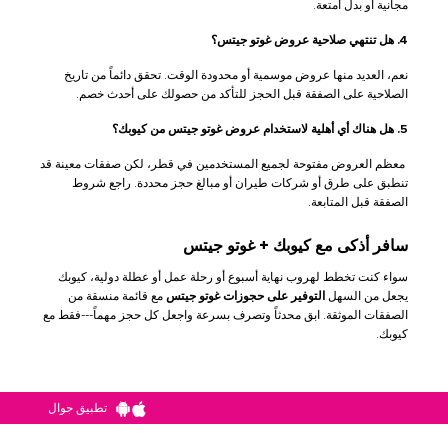
مجانية أو بدل أمتعة.
4. هل تنتهي صلاحية عروض غوتو جيتس؟
نعم، العديد منها عروض موسمية أو محدودة الوقت. تحقق دائماً من تاريخ
الصلاحية على الصفقة قبل الحجز للتأكد من حصولك على أحدث خصم.
5. هل هناك أي أهلية لاستخدام عروض غوتو جيتس من كيوبك؟
معظم العروض مفتوحة لجميع المستخدمين في قطر، لكن صفقات معينة قد
تنطبق على طرق أو شركات طيران أو مبالغ حجز محددة. راجع شروط
الصفقة قبل المتابعة.
سافر أذكى مع كيوبك + غوتو جيتس
سواء كنت تخطط لهروب نهاية أسبوع أو رحلة عمل أو عطلة دولية، كيوبك
يجعل من السهل
التوفير على حجوزات غوتو جيتس
مع قائمة منسقة من
الصفقات الموثقة. ابق محدثاً وتصرف بسرعة واجعل كل حجز مهماً---فقط مع
كيوبك.
تطبيق جوال