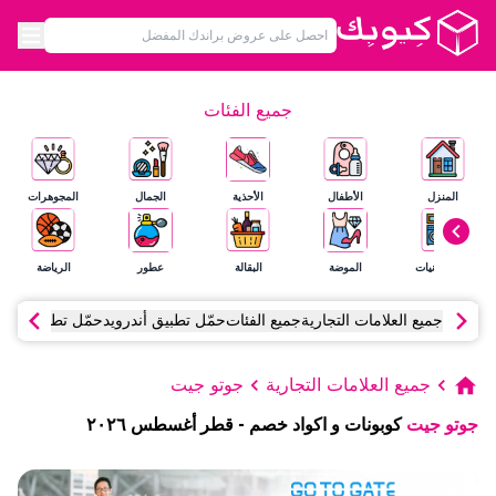
جميع الفئات
المنزل
الأطفال
الأحذية
الجمال
المجوهرات
الإلكترونيات
الموضة
البقالة
عطور
الرياضة
جميع العلامات التجارية
جميع الفئات
حمّل تطبيق أندرويد
حمّل تطبيق آي أ
جميع العلامات التجارية
جوتو جيت
جوتو جيت
كوبونات و اكواد خصم
-
قطر
أغسطس
٢٠٢٦