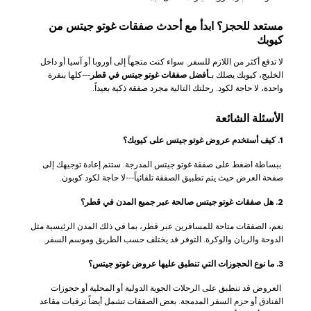
مستعد للحجز؟ ابدأ مع أحدث صفقات غوتو جيتس من
كيوبك
لا تدفع أكثر من اللازم للسفر. سواء كنت متجهاً إلى أوروبا أو آسيا أو داخل
الخليج، كيوبك يصلك بـ
أفضل صفقات غوتو جيتس في قطر
---كلها بنقرة
واحدة، لا حاجة لكود. رحلتك التالية مجرد صفقة ذكية بعيداً.
الأسئلة الشائعة
1. كيف أستخدم عروض غوتو جيتس على كيوبك؟
ببساطة اضغط على صفقة غوتو جيتس المدرجة. ستتم إعادة توجيهك إلى
صفحة العرض حيث يتم تطبيق الصفقة تلقائياً---لا حاجة لكود كوبون.
2. هل صفقات غوتو جيتس صالحة عبر جميع المدن في قطر؟
نعم، الصفقات متاحة للمسافرين عبر قطر، بما في ذلك المدن الرئيسية مثل
الدوحة والريان والوكرة. التوفر قد يختلف حسب الطريق وموسم السفر.
3. ما نوع الحجوزات التي تنطبق عليها عروض غوتو جيتس؟
العروض قد تنطبق على الرحلات الجوية الدولية أو المحلية أو حجوزات
الفنادق أو حزم السفر المدمجة. بعض الصفقات تشمل أيضاً ترقيات مقاعد