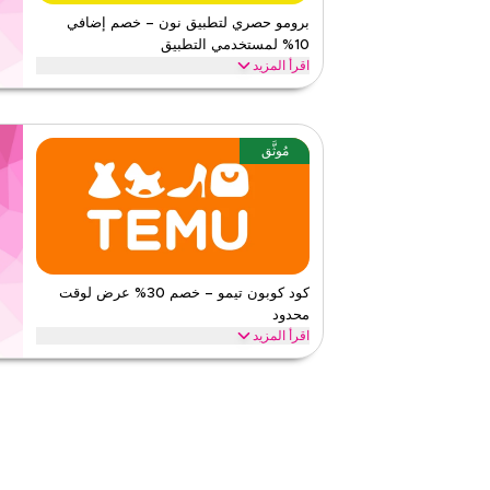
٤٫٤
٥
التقييم
برومو حصري لتطبيق نون – خصم إضافي
10% لمستخدمي التطبيق
اقرأ أقل
اقرأ المزيد
احصل على خصم إضافي 10% عندما تتسوق من خل
للحصول على توفيرات حصرية للتطبيق فقط على جميع مشتريا
نون
الأحكام والشروط
مُوثَّق
الحد الأدنى للطلب
لا شيء
ينطبق على
ويب/تطبي
الفئات
على مستو
١
١
التقييم
كود كوبون تيمو – خصم 30% عرض لوقت
محدود
اقرأ أقل
اقرأ المزيد
احصل على خصم 30% على جميع الفئات مع كود برومو
على توفيرات فورية وشحن مجاني على كل طلب.
تيمو
الأحكام والشروط
الحد الأدنى للطلب
١٩
ينطبق على
تطبيق