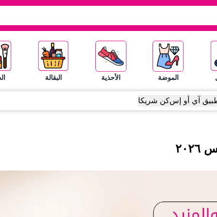
الموضة
الأحذية
البقالة
ال
بيق آي أو إس
كن شريكا
س
٢٠٢٦