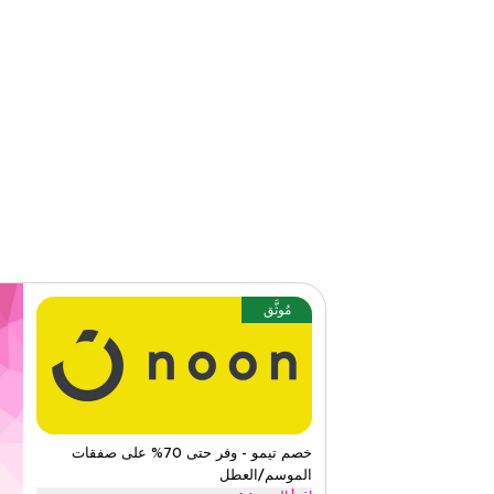
الفئات
على مستو
٤٫٦٩
١٠
التقي
اقرأ أقل
مُوثَّق
خصم تيمو - وفر حتى 70% على صفقات
الموسم/العطل