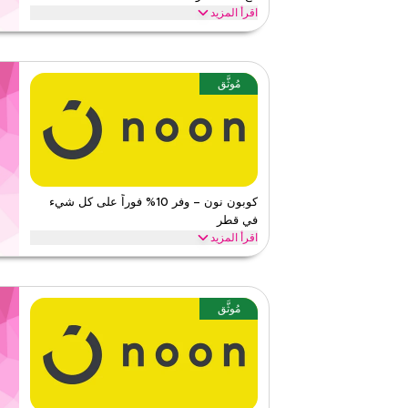
اقرأ المزيد
احصل على خصم 10% على جميع المستلزمات الرياض
الوقت هذا. طبّق عند إتمام الشراء لتوفير على معدات الجري 
القدم وكرة السلة اليوم.
مُوثَّق
غوسبورت
الأحكام والشروط
الحد الأدنى للطلب
لا شيء
ينطبق على
ويب/تطبي
الفئات
على مستو
كوبون نون – وفر 10% فوراً على كل شيء
قيّمنا
في قطر
اقرأ أقل
اقرأ المزيد
وفر 10% فوراً مع كود نون هذا على كل شيء. استبدل ال
الرئيسية مثل الإلكترونيات، الموضة، المنزل والمزيد.
نون
الأحكام والشروط
مُوثَّق
الحد الأدنى للطلب
لا شيء
ينطبق على
ويب/تطبي
الفئات
على مستو