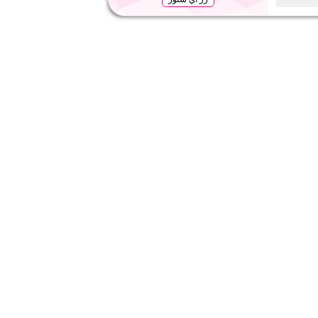
 على الملابس الرياضية والأحذية بما في ذلك أحذية الجري
رها من المستلزمات الرياضية الأساسية. خصم لفترة محدودة.
لا شيء
ويب/تطبيق
على مستوى الموقع
٥
١
التقييم
اقرأ أقل