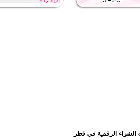
اقرأ المزيد
فالية، بما في ذلك رمضان، العيد، الجمعة
وفّر حتى 10% مع عرض غوسبورت هذا
والملابس التدريبية ومعدات كرة القدم وغي
غوسبورت
الأحكام والشروط
الحد الأدنى للطلب
ينطبق على
ى الموقع
الفئات
م
ت الشراء الرقمية في قطر