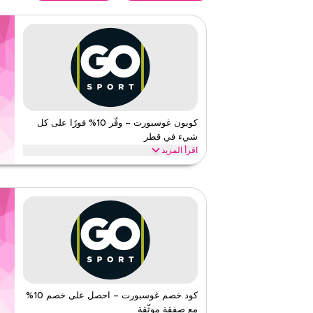
كوبون غوسبورت – وفّر 10% فورًا على كل
شيء في قطر
اقرأ المزيد
وفّر 10% فورًا مع كود غوسبورت هذا على كل شيء. استر
الفئات الأعلى مثل الملابس الرياضية وأحذية الجري ومعدات كرة 
غوسبورت
الأحكام والشروط
الحد الأدنى للطلب
لا شيء
ينطبق على
ويب/تطبي
الفئات
على مستو
قيّمنا
كود خصم غوسبورت – احصل على خصم 10%
مع صفقة موثّقة
اقرأ أقل