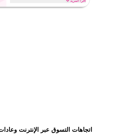
اقرأ المزيد
وفر حتى 70% مع كود كوبون تيمو هذا خلال المواسم الاحت
السوداء، العودة للمدرسة وعطل أخرى. استبدل الآن.
تيمو
الأحكام والشروط
الحد الأدنى للطلب
١٩
ينطبق على
تطبيق
الفئات
على مستو
٤٫٥
١٠
التقيي
اقرأ أقل
اتجاهات التسوق عبر الإنترنت وعادا