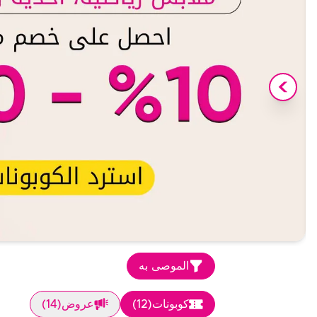
الموصى به
كوبونات
(
12
)
عروض
(
14
)