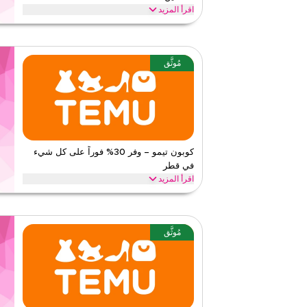
اقرأ المزيد
تعود إلى نون؟ اس
وخصومات على كامل المتجر اليوم.
نون
الأحكام والشروط
مُوثَّق
الحد الأدنى للطلب
لا شيء
ينطبق على
ويب/تطبي
الفئات
على مستو
٣
٢
التقييم
كوبون تيمو – وفر 30% فوراً على كل شيء
في قطر
اقرأ أقل
اقرأ المزيد
وفر 30% فوراً مع كود تيمو هذا على كل شيء. استبدل ا
الرئيسية مثل الإلكترونيات، الموضة، المنزل والمزيد.
تيمو
الأحكام والشروط
مُوثَّق
الحد الأدنى للطلب
١٩
ينطبق على
تطبيق
الفئات
على مستو