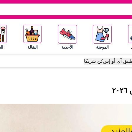
الموضة
الأحذية
البقالة
ال
بيق آي أو إس
كن شريكا
٢٠٢٦