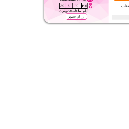
٤٫٦
١٠
التقييم
28
5
10
146
 على صفقات
أيام
ساعات
دقائق
ثوان
اقرأ أقل
زر اي ستور
ا خلال المواسم الاحتفالية، بما في ذلك رمضان، العيد، الجمعة
بدل الآن.
١٩
تطبيق
على مستوى الموقع
٤٫
١٠
التقييم
اقرأ أقل