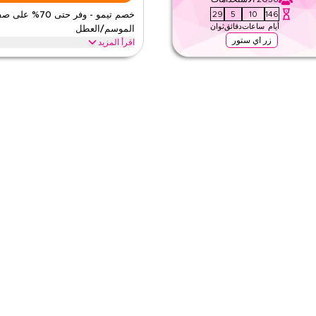
يم
٩
28
5
10
146
خصم تيمو - وفر حتى 70%
أيام
ساعات
دقائق
ثوان
الموسم/العطل
زر اي ستور
اقرأ المزيد
مو المعتمد هذا. طبق عند الدفع للحصول على
وفر حتى 70% مع كود كوبون تيمو هذ
ترياتك اليوم.
السوداء، العودة للمدرسة وعطل أخرى. است
تيمو
الأحكام والشروط
الحد الأدنى للطلب
ينطبق على
ى الموقع
الفئات
م
٥