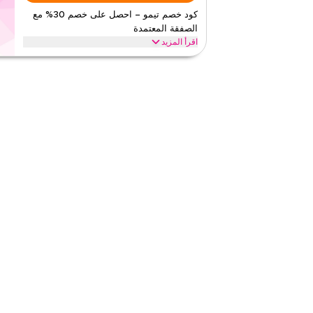
٤٫٥١
٣٥
التقي
كود خصم تيمو – احصل على خصم 30% مع
الصفقة المعتمدة
اقرأ أقل
اقرأ المزيد
احصل على خصم 30% على جميع العناصر مع عرض تي
توفيرات على كامل الموقع واستمتع بقيمة إضافية على كامل مش
تيمو
الأحكام والشروط
الحد الأدنى للطلب
١٩
ينطبق على
تطبيق
الفئات
على مستو
٤٫١٧
٦
التقيي
اقرأ أقل