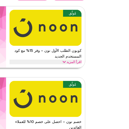
مُوثَّق
كوبون الطلب الأول نون – وفر 15% مع كود
المستخدم الجديد
اقرأ المزيد
احصل على خصم 15% على طلبك الأول مع كود كوبون ن
فوراً والاستمتاع بتوفيرات كبيرة على كل شيء اليوم.
نون
الأحكام والشروط
مُوثَّق
الحد الأدنى للطلب
لا شيء
ينطبق على
ويب/تطبي
الفئات
على مستو
٥
١
التقييم
خصم نون – احصل على خصم 10% للعملاء
العائدين
اقرأ أقل