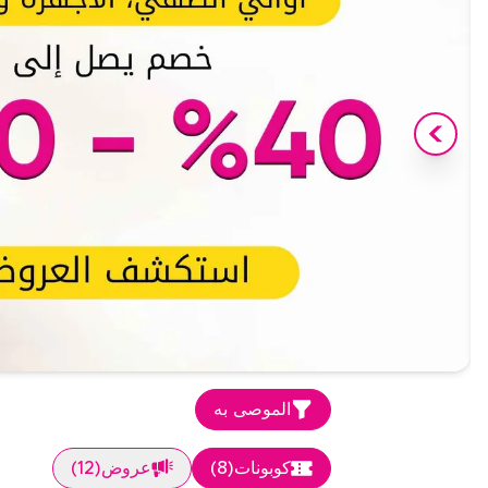
الموصى به
كوبونات
(
8
)
عروض
(
12
)