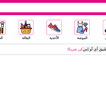
الموضة
الأحذية
البقالة
ال
بيق آي أو إس
كن شريكا