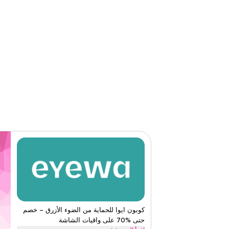
الفئات
على مستو
قيّمنا
اقرأ أقل
كوبون ايوا للحماية من الضوء الأزرق – خصم
حتى %70 على واقيات الشاشة