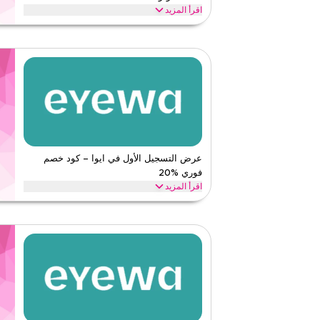
اقرأ أقل
اقرأ المزيد
احصل على خصم %10 على جميع المنتجات مع هذا عر
توفيرات على كامل الموقع واستمتع بقيمة إضافية على عملية ال
ايوا
الأحكام والشروط
الحد الأدنى للطلب
لا شيء
ينطبق على
ويب/تطبي
الفئات
على مستو
قيّمنا
عرض التسجيل الأول في ايوا – كود خصم
فوري %20
اقرأ أقل
اقرأ المزيد
استمتع بتوفير حصري على جميع المنتجات في سلة مشترياتك ا
ايوا
الأحكام والشروط
الحد الأدنى للطلب
لا شيء
ينطبق على
ويب/تطبي
الفئات
على مستو