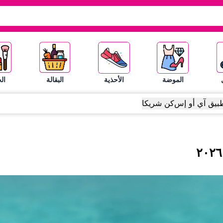
الموضة
الأحذية
البقالة
ال
بيق آي أو إس
كن شريكا
٢٠٢٦