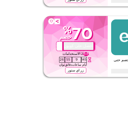
كود برومو ايوا على النظارات الشمسية، بما في ذلك النظارات المستقطبة،
م وغيرها من النظارات الشمسية. ابدأ التوفير اليوم.
%
70
لا شيء
خصم
ويب/تطبيق
على مستوى الموقع
AA72
احصل على كوبون
2
الاستخدامات
قيّمنا
24
55
9
145
خصم حتى
أيام
ساعات
دقائق
ثوان
اقرأ أقل
زر اي ستور
على العدسات اللاصقة، بما في ذلك العدسات الطبية، العدسات
يزم، وغيرها من العدسات اللاصقة. خصم لفترة محدودة.
لا شيء
ويب/تطبيق
على مستوى الموقع
قيّمنا