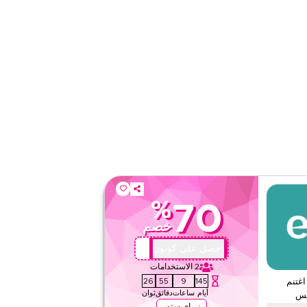
على مستوى الموقع
قيّمنا
اقرأ أقل
%
70
خصم
AA72
احصل على كوبون
2
الاستخدامات
24
55
9
145
اغتنم
أيام
ساعات
دقائق
ثوان
زر اي ستور