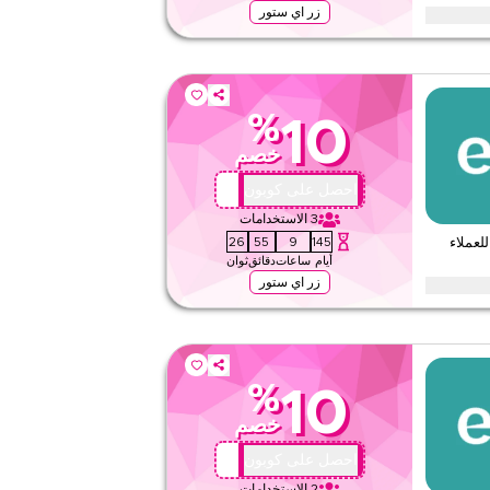
زر اي ستور
يوا خلال المواسم الاحتفالية، بما في ذلك رمضان، العيد، الجمعة
عطلات. استخدمه الآن.
%
10
لا شيء
خصم
ويب/تطبيق
على مستوى الموقع
AA72
احصل على كوبون
3
الاستخدامات
قيّمنا
24
55
9
145
ى %10 خصم للعملاء
أيام
ساعات
دقائق
ثوان
اقرأ أقل
زر اي ستور
هل تعود إلى ايوا؟ استخدم هذا كود كوبون الولاء لتوفير %10 فورًا على طلبك القادم. استمتع بمكافآت
%
10
لا شيء
خصم
ويب/تطبيق
على مستوى الموقع
AA72
احصل على كوبون
2
الاستخدامات