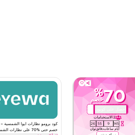
ى الموقع
الفئات
%
70
خصم
AA72
احصل على كوبون
2
الاستخدامات
24
55
9
145
كود برومو نظارات ايوا الشمسية – 
أيام
ساعات
دقائق
ثوان
خصم حتى %70 على نظارات الشمس
زر اي ستور