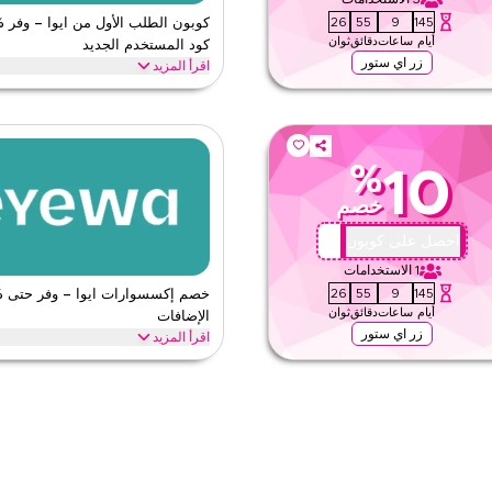
24
55
9
145
أيام
ساعات
دقائق
ثوان
كود المستخدم الجديد
زر اي ستور
اقرأ المزيد
ال تطبيق ايوا. قم بالتحميل الآن وطبّق هذا كود برومو
احصل على خصم %20 على ط
ميع مشترياتك.
فورًا والاستمتاع بتوفير كبير على كل شيء 
ايوا
الأحكام والشروط
%
10
الحد الأدنى للطلب
خصم
ق
ينطبق على
ى الموقع
الفئات
AA72
احصل على كوبون
1
الاستخدامات
24
55
9
145
أيام
ساعات
دقائق
ثوان
الإضافات
زر اي ستور
اقرأ المزيد
 بالتطبيق عند الدفع للحصول على توفيرات
وفر حتى %70 مع هذا خصم ايوا 
وأربطة النظارات الشمسية إلى أربطة ساني 
ايوا
الأحكام والشروط
الحد الأدنى للطلب
ق
ينطبق على