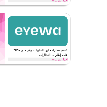
اقرأ المزيد
احصل على خصم حتى %70 مع هذا كود كوبون ايو
ذلك موديل أنجل، خامة التيتانيوم، كات آي وموديل كوارتز. استخ
ايوا
الأحكام والشروط
الحد الأدنى للطلب
لا شيء
ينطبق على
ويب/تطبي
الفئات
على مستو
قيّمنا
خصم نظارات ايوا الطبية – وفر حتى %70
على إطارات النظارات
اقرأ أقل
اقرأ المزيد
استخدم هذا كود خصم ايوا لتوفي
سبكتس إلى الرؤية الأحادية، الحماية من الأشعة فوق البنفسج
الأسعار.
ايوا
الأحكام والشروط
الحد الأدنى للطلب
لا شيء
ينطبق على
ويب/تطبي
الفئات
على مستو