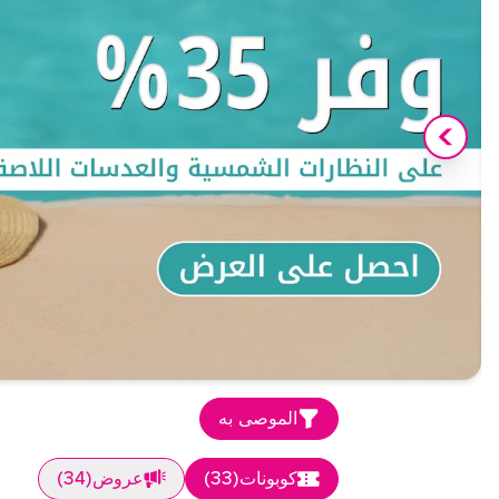
الموصى به
كوبونات
(
33
)
عروض
(
34
)