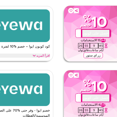
%
10
خصم
AA72
احصل على كوبون
15
الاستخدامات
24
55
9
145
كود كوبون ايوا – خصم %10 لفترة محدودة
أيام
ساعات
دقائق
ثوان
زر اي ستور
اقرأ المزيد
احصل على خصم %10 عبر جم
الآن للحصول على خصومات حصرية عبر أهم
وشحن مجاني على كل طلب.
لشمسية، نظارات الأطفال، الإكسسوارات
ايوا
الأحكام والشروط
%
10
الحد الأدنى للطلب
خصم
ينطبق على
ق
الفئات
AA72
احصل على كوبون
ى الموقع
4
الاستخدامات
24
55
9
145
خصم ايوا - وفر حتى %0
أيام
ساعات
دقائق
ثوان
الموسمية/العطلات