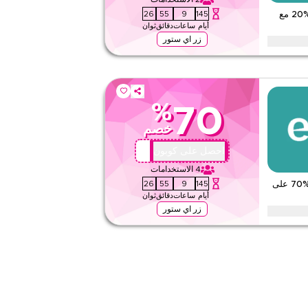
قيّمنا
24
55
9
145
كوبون الطلب الأول من ايوا – وفر %20 مع
أيام
ساعات
دقائق
ثوان
اقرأ أقل
زر اي ستور
لبك الأول مع هذا كود كوبون حصري من ايوا. يمكن للعملاء الجدد الاستفادة
اليوم.
%
70
لا شيء
خصم
ويب/تطبيق
على مستوى الموقع
AA72
احصل على كوبون
4
الاستخدامات
قيّمنا
24
55
9
145
خصم إكسسوارات ايوا – وفر حتى %70 على
أيام
ساعات
دقائق
ثوان
اقرأ أقل
زر اي ستور
الموثوق على جميع الإكسسوارات من علب النظارات، أربطة النظارات،
والمزيد. اغتنم هذه الصفقة الآن.
لا شيء
ويب/تطبيق