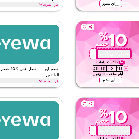
زر اي ستور
اقرأ المزيد
ض ايوا الموثوق. طبّقه عند الدفع للحصول على
وفر حتى %70 مع هذا كود كوبون ا
شراء بأكملها اليوم.
السوداء، العودة إلى المدرسة وغيرها من ال
ايوا
الأحكام والشروط
%
10
الحد الأدنى للطلب
خصم
ق
ينطبق على
ى الموقع
الفئات
AA72
احصل على كوبون
7
الاستخدامات
24
55
9
145
خصم ايوا – احصل عل
أيام
ساعات
دقائق
ثوان
العائدين
زر اي ستور
اقرأ المزيد
هل أنت جديد في ايوا؟ سجّل دخولك لأول مرة وطبّق هذا كوبون ايوا للحصول على خصم %20 فورًا.
ليوم.
خاصة وخصومات على كامل المتجر اليوم.
ايوا
الأحكام والشروط
%
10
الحد الأدنى للطلب
خصم
ق
ينطبق على
ى الموقع
الفئات
AA72
احصل على كوبون
3
الاستخدامات