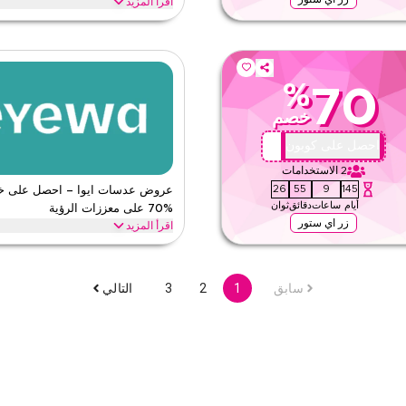
اقرأ المزيد
ا على جميع نظارات الحماية من الضوء الأزرق، بما في
افتح خصم حتى %70 مع هذا 
دمه اليوم.
أنماط الرياضة والأداء، مجموعات كأس العال
ايوا
الأحكام والشروط
%
70
الحد الأدنى للطلب
خصم
ق
ينطبق على
ى الموقع
الفئات
AA72
احصل على كوبون
2
الاستخدامات
24
55
9
145
عروض عدسات ايوا – احصل على 
أيام
ساعات
دقائق
ثوان
%70 على معززات الرؤية
زر اي ستور
اقرأ المزيد
ر حتى %70 على النظارات الطبية. من نظارات الرجال ومجموعة
وفر حتى %70 مع هذا عرض ايوا 
ية والمزيد، وفر على كل شيء بأقل
اللاصقة الملونة، عدسات تصحيح الاستجمات
سابق
1
2
3
التالي
ايوا
الأحكام والشروط
الحد الأدنى للطلب
ينطبق على
ق
الفئات
ى الموقع