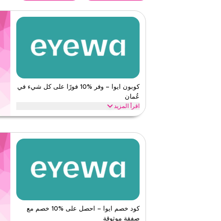
كوبون ايوا – وفر %10 فورًا على كل شيء في
عُمان
اقرأ المزيد
وفر %10 فورًا مع هذا كود ايوا على كل شيء. استخدمه 
الفئات مثل النظارات الطبية، العدسات اللاصقة، النظارات ا
والمزيد.
ايوا
الأحكام والشروط
الحد الأدنى للطلب
لا شيء
ينطبق على
ويب/تطبي
الفئات
على مستو
كود خصم ايوا – احصل على %10 خصم مع
قيّمنا
صفقة موثوقة