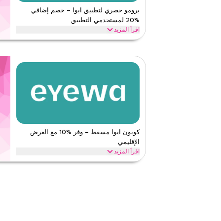
قيّمنا
برومو حصري لتطبيق ايوا – خصم إضافي
%20 لمستخدمي التطبيق
اقرأ أقل
اقرأ المزيد
احصل على خصم إضافي %20 عند التسوق من خل
للحصول على توفيرات حصرية لمستخدمي التطبيق فقط على ج
ايوا
الأحكام والشروط
الحد الأدنى للطلب
لا شيء
ينطبق على
ويب/تطبي
الفئات
على مستو
قيّمنا
كوبون ايوا مسقط – وفر %10 مع العرض
الإقليمي
اقرأ أقل
اقرأ المزيد
وفر %10 على طلبك من ايوا مع هذا كود برومو إقليمي. قم
فورية على كل ما تحتاجه اليوم قبل انتهاء العرض.
ايوا
الأحكام والشروط
الحد الأدنى للطلب
لا شيء
ينطبق على
ويب/تطبي