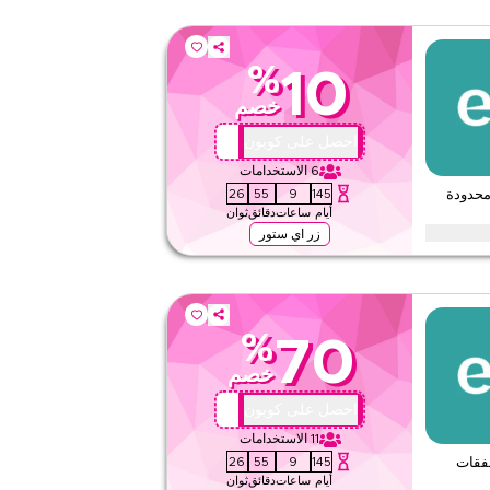
%
10
خصم
AA72
احصل على كوبون
6
الاستخدامات
24
55
9
145
أيام
ساعات
دقائق
ثوان
زر اي ستور
يع الفئات مع هذا كود برومو ايوا لفترة محدودة. استخدمه الآن لتوفير فوري
%
70
لا شيء
خصم
ويب/تطبيق
على مستوى الموقع
AA72
احصل على كوبون
11
الاستخدامات
قيّمنا
24
55
9
145
7 على الصفقات
أيام
ساعات
دقائق
ثوان
اقرأ أقل