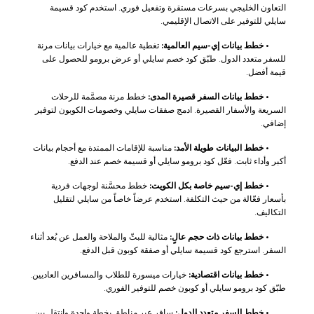
التعاون الخليجي بسرعات مستقرة وتفعيل فوري. استخدم كود قسيمة
سايلي للتوفير على الاتصال الإقليمي.
•
خطط بيانات إي-سيم العالمية:
تغطية عالمية مع خيارات بيانات مرنة
للسفر متعدد الدول. طبّق كود خصم سايلي أو عرض برومو للحصول على
قيمة أفضل.
•
خطط بيانات السفر قصيرة المدى:
خطط مرنة مصمَّمة للرحلات
السريعة والأسفار القصيرة. ادمج صفقات سايلي وخصومات الكوبون لتوفير
إضافي.
•
خطط البيانات طويلة الأمد:
مناسبة للإقامات الممتدة مع أحجام بيانات
أكبر وأداء ثابت. فعّل كود برومو سايلي أو قسيمة خصم عند الدفع.
•
خطط إي-سيم خاصة بكل الكويت:
خطط محسَّنة لوجهات فردية
بأسعار فعّالة من حيث التكلفة. استخدم عرضاً خاصاً من سايلي لتقليل
التكاليف.
•
خطط بيانات ذات حجم عالٍ:
مثالية للبثّ والملاحة والعمل عن بُعد أثناء
السفر. استرجع كود قسيمة سايلي أو صفقة كوبون قبل الدفع.
•
خطط بيانات اقتصادية:
خيارات ميسورة للطلاب والمسافرين العاديين.
طبّق كود برومو سايلي أو كوبون خصم للتوفير الفوري.
•
خطط السفر متعدد الدول:
سافر عبر مناطق بخطة واحدة وانتقل بين