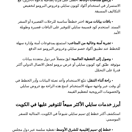
الاستمرار في استخدام أكواد كوبون سايلي وعروض البرومو لتخفيض
التكاليف المسبقة.
•
باقات بيانات مرنة:
اختر خططاً مناسبة للرحلات القصيرة أو السفر
الممتد. استخدم كود قسيمة سايلي للتوفير على الباقات قصيرة وطويلة
الأمد.
•
تجربة آمنة وخالية من المتاعب:
استمتع بمدفوعات آمنة وإدارة سهلة
للخطط عند تطبيق أكواد خصم سايلي وعروض البرومو عند الدفع.
•
وصول إلى التغطية العالمية:
ابقَ متصلاً عبر دول متعددة ببيانات
موثوقة. طبّق كود كوبون سايلي أو عرض برومو لجعل الاتصال الدولي أكثر
قدرةً على التحمّل.
•
راحة أثناء التنقل:
تتبّع الاستخدام وأعد تعبئة البيانات وأدِر الخطط في
أي وقت عبر واجهة سهلة الاستخدام. ادمج هذه الراحة مع عروض سايلي
والخصومات الترويجية لتعظيم القيمة.
أبرز خدمات سايلي الأكثر مبيعاً للتوفير عليها في الكويت
استكشف أكثر خطط إي-سيم سايلي شيوعاً في الكويت، المثالية للسفر
الموسمي:
•
خطط إي-سيم إقليمية للشرق الأوسط:
تغطية سلسة عبر دول مجلس