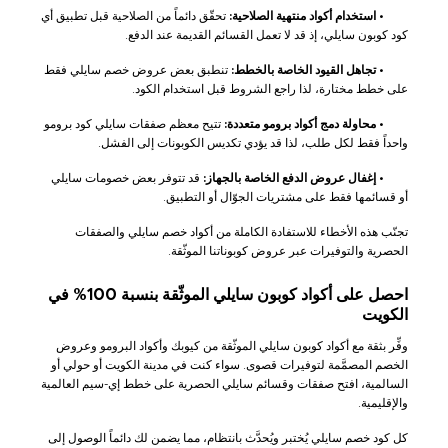
•
استخدام أكواد منتهية الصلاحية:
تحقّق دائماً من الصلاحية قبل تطبيق أي
كود كوبون سايلي، إذ قد لا تعمل القسائم القديمة عند الدفع.
•
تجاهل القيود الخاصة بالخطط:
تنطبق بعض عروض خصم سايلي فقط
على خطط مختارة، لذا راجع الشروط قبل استخدام الكود.
•
محاولة دمج أكواد برومو متعددة:
تتيح معظم صفقات سايلي كود برومو
واحداً فقط لكل طلب، لذا قد يؤدي تكديس الكوبونات إلى الفشل.
•
إغفال عروض الدفع الخاصة بالجهاز:
قد تتوفر بعض خصومات سايلي
أو قسائمها فقط على مشتريات الجوّال أو التطبيق.
تجنّب هذه الأخطاء للاستفادة الكاملة من أكواد خصم سايلي والصفقات
الحصرية والتوفيرات عبر عروض كوبوناتنا الموثّقة.
احصل على أكواد كوبون سايلي الموثّقة بنسبة 100% في
الكويت
وفِّر بثقة مع أكواد كوبون سايلي الموثّقة من كيوبك وأكواد البرومو وعروض
الخصم المصمَّمة لتوفيرات قصوى. سواء كنت في مدينة الكويت أو حولي أو
السالمية، افتح صفقات وقسائم سايلي الحصرية على خطط إي-سيم العالمية
والإقليمية.
كل كود خصم سايلي يُختبر ويُحدَّث بانتظام، مما يضمن لك دائماً الوصول إلى