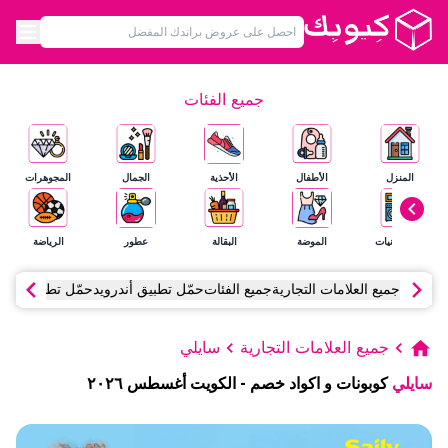
جميع الفئات
المنزل
الأطفال
الأحذية
الجمال
المجوهرات
الإلكترونيات
الموضة
البقالة
عطور
الرياضة
جميع العلامات التجارية
جميع الفئات
حمّل تطبيق أندرويد
حمّل تطبيق آي أ
جميع العلامات التجارية
سايلي
سايلي
كوبونات و اكواد خصم
-
الكويت
أغسطس
٢٠٢٦