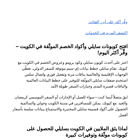
وفِّر أكثر على أبرز الفئات:
اكتشف المزيد في الخدمات:
افتح كوبونات سايلي وأكواد الخصم الموثّقة في الكويت –
وفِّر أكثر اليوم!
اعثر على أحدث كوبون سايلي وكود برومو وعروض الخصم في الكويت مع
كيوبك. تقدّم سايلي خطط بيانات إي-سيم موثوقة للسفر الدولي، تغطّي
الوجهات الإقليمية والعالمية بباقات مرنة وتفعيل فوري واتصال سلس.
استخدم صفقات سايلي الموثّقة للتوفير على خطط البيانات العالمية
والباقات قصيرة المدى وخيارات السفر طويلة الأمد.
ابقَ متصلاً أينما كنت—سواء للعمل أو الإجازات أو السفر الموسمي كرمضان
والعيد. مع كيوبك، يمكن للمسافرين في مدينة الكويت وحولي والسالمية
الحصول على أكواد قسيمة سايلي المختبرة والاستمتاع ببيانات سلسة بأسعار
أفضل.
لماذا يثق الملايين في الكويت بسايلي للحصول على
كوبونات موثّقة وتوفيرات كبيرة