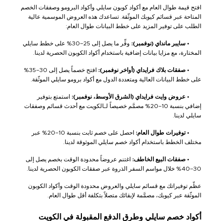
افتح قيمة طوال العام مع أكواد كوبون سايلي وأكواد البرومو وصفقات الخصم
المتاحة عبر قسائم كيوبك الموثّقة. تساعدك هذه العروض الموسمية عالية
الطلب على توفير المزيد على خطط البيانات طوال العام:
•
سايبر مانداي (نوفمبر):
وفِّر ما يصل إلى 25–30% على خطط سايلي
المختارة، مع مزايا بيانات إضافية باستخدام أكواد الكوبون الحصرية لدينا.
•
صفقات بلاك فرايداي (أواخر نوفمبر):
افتح خصماً يصل إلى 30–35%
على خطط البيانات العالية ومتعددة الدول مع أكواد برومو سايلي الموثّقة.
•
عروض وايت فرايداي (الشرق الأوسط، نوفمبر):
استمتع بتوفير
إضافي بنسبة 10–20% مصمَّم خصيصاً لـالكويت مع أحدث قسائم وصفقات
سايلي لدينا.
•
توفيرات طوال العام:
احصل على خصم ثابت بنسبة 10–20% عبر
مختلف الخطط باستخدام أكواد خصم سايلي الموثوقة لدينا.
•
صفقات البيع الخاطف:
اغتنم عروضاً محدودة الوقت بخصم يصل إلى
30–40% خلال مواسم السفر الذروة عبر صفقات الكوبون الحصرية لدينا.
عظّم توفيراتك مع قسائم سايلي والعروض محدودة الوقت وأكواد الكوبون
الموثّقة عبر كيوبك، مصمَّمة لإبقائك متصلاً بتكلفة أقل طوال العام.
أكواد خصم سايلي وطرق الدفع المقبولة في الكويت