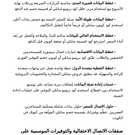
•
خطط البيانات قصيرة المدى:
مناسبة للزيارات السريعة ورحلات نهاية
الأسبوع مع استخدام مرن. فعّل كود برومو سايلي أو قسيمة خصم عند الدفع.
•
خطط البيانات طويلة الأمد:
مبنيّة للسفر الممتد مع حصص بيانات أعلى.
استخدم كود كوبون سايلي أو عرضاً خاصاً لتقليل التكاليف.
•
خطط الاستخدام العالي للبيانات:
مثالية للبثّ والملاحة والعمل عن بُعد
أثناء السفر. استرجع كود قسيمة سايلي أو صفقة كوبون قبل الدفع.
•
خطط البيانات الاقتصادية:
خيارات اتصال ميسورة للمستخدمين
الخفيفين والطلاب. طبّق كود برومو سايلي أو كوبون خصم للتوفير الفوري.
•
خطط التغطية متعددة الدول:
خطة واحدة تعمل عبر وجهات متعددة
للراحة والسهولة. قد تنطبق عروض سايلي المختارة والخصومات الترويجية.
•
خدمات إعادة تعبئة البيانات:
إضافات مرنة تساعد على توسيع
الاستخدام دون انقطاع. استخدم كود برومو سايلي للتوفير على عمليات إعادة
التعبئة.
•
حلول الاتصال للسفر:
حلول بيانات شاملة مصمَّمة للمسافرين
العصريين. عظّم توفيراتك بقسيمة خصم سايلي الموثّقة من كيوبك في
الكويت.
صفقات الاتصال الاحتفالية والتوفيرات الموسمية على