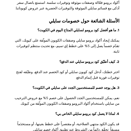
أكواد برومو فعّالة وصفقات موثوقة وتوفيرات سلسة. استمتع باتصال سفر
أذكى مع قسائم سايلي الموثوقة والتوفيرات الحصرية عبر عروض كوبوناتنا.
الأسئلة الشائعة حول خصومات سايلي
1. ما هو أفضل كود برومو لسايلي المتاح اليوم في الكويت؟
يمكنك إيجاد أكواد برومو سايلي وصفقات الكوبون الموثّقة على كيوبك، التي
تقدّم خصماً يصل إلى 5% على خطط إي-سيم، مع تحديث منتظم لتوفيرات
ثابتة.
2. كيف أطبّق كود برومو سايلي عند الدفع؟
اختر خطتك، أدخل كود كوبون سايلي أو كود الخصم عند الدفع، وطبّقه لفتح
توفيرات فورية قبل إتمام الدفع.
3. هل يوجد خصم للمستخدمين الجدد على سايلي في الكويت؟
نعم، يمكن للمستخدمين الجدد الحصول على خصم 5% مع عروض الترحيب
من سايلي باستخدام أكواد البرومو وصفقات الكوبون الموثّقة من كيوبك.
4. لماذا لا يعمل كود برومو سايلي الخاص بي؟
قد يكون الكود منتهي الصلاحية، أو مقتصراً على خطط بعينها، أو مستخدَماً
مسبقاً. تحقّق دائماً من الشروط عند تطبيق أكواد خصم سايلي.