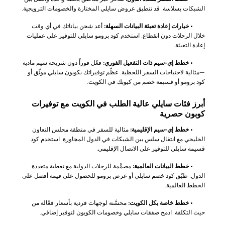
الشبكات بسلاسة. قد تنطبق عروض سايلي المختارة والخصومات الترويجية.
•
خيارات إعادة تعبئة البيانات السهلة:
أعد شحن بياناتك في أي وقت
خلال الرحلات دون انقطاع. استخدم كود برومو سايلي للتوفير على عمليات
إعادة التعبئة.
•
خطط إي-سيم ذات التفعيل الفوري:
فعّل فوراً دون شريحة سيم مادية
—مثالية لاحتياجات السفر اللحظية. عظّم توفيراتك بكوبون سايلي موثّق أو
كود برومو أو قسيمة خصم من كيوبك في الكويت.
أبرز فئات سايلي عالية الطلب في الكويت مع توفيرات
كوبون حصرية
•
خطط إي-سيم الإقليمية:
مثالية للسفر في منطقة مجلس التعاون
الخليجي مع انتقال سلس بين الشبكات في الدول المجاورة. استخدم كود
قسيمة سايلي للتوفير على الاتصال الإقليمي.
•
خطط البيانات العالمية:
مصمَّمة للرحلات الدولية مع تغطية متعددة
الدول. طبّق كود خصم سايلي أو عرض برومو للحصول على قيمة أفضل على
الخطط العالمية.
•
خطط خاصة بكل الكويت:
محسَّنة لوجهات فردية بأسعار فعّالة من
حيث التكلفة. ادمج صفقات سايلي وخصومات الكوبون لتوفير إضافي.