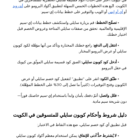
الكويت. اتّبع هذه الخطوات الخمس السهلة لتطبيق أكواد البرومو على
أندرويد
أو
آي أو إيس
أو الويب والتوفير على خطط بيانات إي-سيم:
•
تصفّح الخطط:
قم بزيارة سايلي واستكشف خطط بيانات إي-سيم
الإقليمية والعالمية. تحقق من صفقات سايلي المتاحة وعروض الخصم قبل
اختيار خطتك.
•
انتقل إلى الدفع:
راجع خطتك المختارة وتأكد من أنها مؤهّلة لكود كوبون
سايلي أو عرض البرومو المختار.
•
أدخل كود كوبون سايلي:
الصق كود قسيمة سايلي الموثّق من كيوبك
في حقل البرومو.
•
طبّق الكود:
انقر على "تطبيق" لتفعيل كود خصم سايلي أو عرض
الكوبون وفتح التوفيرات (كثيراً ما تصل إلى 30% على الخطط المؤهّلة).
•
فعّل واتصل:
أتمّ دفعك بأمان وابدأ باستخدام إي-سيم خاصتك فوراً—
دون شريحة سيم مادية.
دليل شروط وأحكام كوبون سايلي للمتسوقين في الكويت
قبل تطبيق أي كود خصم سايلي، ضع هذه النقاط في الاعتبار:
•
لا يُشترط حدٌّ أدنى للإنفاق:
يمكن استخدام معظم أكواد كوبون سايلي