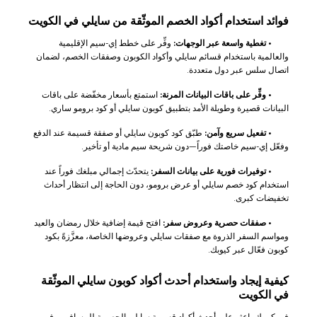
فوائد استخدام أكواد الخصم الموثّقة من سايلي في الكويت
•
تغطية واسعة عبر الوجهات:
وفِّر على خطط إي-سيم الإقليمية
والعالمية باستخدام قسائم سايلي وأكواد الكوبون وصفقات الخصم، لضمان
اتصال سلس عبر دول متعددة.
•
وفِّر على باقات البيانات المرنة:
استمتع بأسعار مخفّضة على باقات
البيانات قصيرة وطويلة الأمد بتطبيق كوبون سايلي أو كود برومو ساري.
•
تفعيل سريع وآمن:
طبّق كود كوبون سايلي أو صفقة قسيمة عند الدفع
وفعّل إي-سيم خاصتك فوراً—دون شريحة سيم مادية أو تأخير.
•
توفيرات فورية على بيانات السفر:
يتحدّث إجمالي مبلغك فوراً عند
استخدام كود خصم سايلي أو عرض برومو، دون الحاجة إلى انتظار أحداث
تخفيضات كبرى.
•
صفقات حصرية وعروض سفر:
افتح قيمة إضافية خلال رمضان والعيد
ومواسم السفر الذروة مع صفقات سايلي وعروضها الخاصة، معزَّزةً بكود
كوبون فعّال عبر كيوبك.
كيفية إيجاد واستخدام أحدث أكواد كوبون سايلي الموثّقة
في الكويت
في كيوبك، اعثر على أحدث أكواد قسيمة سايلي الحصرية للمسافرين في