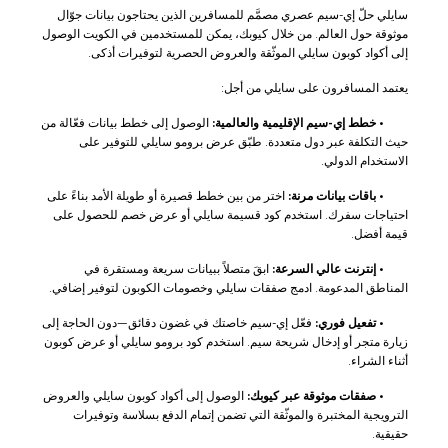
سايلي حلّ إي-سيم عصري مصمَّم للمسافرين الذين يحتاجون بيانات جوّال
موثوقة حول العالم. من خلال كيوبك، يمكن للمستخدمين في الكويت الوصول
إلى أكواد كوبون سايلي الموثّقة والعروض الحصرية لتوفيرات أذكى.
يعتمد المسافرون على سايلي من أجل:
•
خطط إي-سيم الإقليمية والعالمية:
الوصول إلى خطط بيانات فعّالة من
حيث التكلفة عبر دول متعددة. طبّق عرض برومو سايلي للتوفير على
الاستخدام الدولي.
•
باقات بيانات مرنة:
اختر من بين خطط قصيرة أو طويلة الأمد بناءً على
احتياجات سفرك. استخدم كود قسيمة سايلي أو عرض خصم للحصول على
قيمة أفضل.
•
إنترنت عالي السرعة:
ابقَ متصلاً ببيانات سريعة ومستقرة في
المناطق المدعومة. ادمج صفقات سايلي وخصومات الكوبون لتوفير إضافي.
•
تفعيل فوري:
فعّل إي-سيم خاصتك في غضون دقائق—دون الحاجة إلى
زيارة متجر أو إدخال شريحة سيم. استخدم كود برومو سايلي أو عرض كوبون
أثناء الشراء.
•
صفقات موثوقة عبر كيوبك:
الوصول إلى أكواد كوبون سايلي والعروض
الترويجية المختبرة والموثّقة التي تضمن إتمام الدفع بسلاسة وتوفيرات
حقيقية.