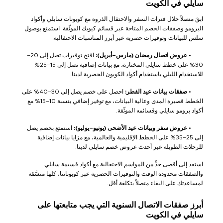
سايلي في الكويت
ابقَ متصلاً خلال فترات السفر والاحتفال الذروة مع كوبونات سايلي وأكواد
البرومو وصفقات الخصم المتاحة عبر قسائم كيوبك الموثّقة. استمتع بوصول
سلس للبيانات وتوفيرات حصرية عبر أبرز المناسبات الاحتفالية:
•
عروض اتصال رمضان (مارس–أبريل):
افتح توفيرات تصل إلى 20–
30% على خطط سايلي المختارة، مع بيانات إضافية تصل إلى 15–25%
للاستخدام الليلي باستخدام أكواد الكوبون الحصرية لدينا.
•
صفقات بيانات عيد الفطر:
احصل على خصم يصل إلى 30–40% على
الخطط قصيرة المدى وعالية البيانات، مع توفير إضافي بنسبة 10–15% مع
أكواد برومو سايلي وقسائمه الموثّقة.
•
عروض سفر وبيانات عيد الأضحى (يونيو–يوليو):
استمتع بخصم يصل
إلى 25–35% على الخطط الإقليمية والعالمية، مع مزايا بيانات إضافية
للرحلات الطويلة عبر أحدث عروض خصم سايلي لدينا.
استفد إلى أقصى حدٍّ من المواسم الاحتفالية مع أكواد قسيمة سايلي
والصفقات محدودة الوقت والتوفيرات الحصرية عبر كوبوناتنا، كلها منسَّقة
لمساعدتك على البقاء متصلاً بتكلفة أقل.
أبرز صفقات الاتصال السنوية التي يجب متابعتها على
سايلي في الكويت