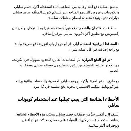
استمتع بعملية دفع آمنة وخالية من المتاعب أثناء استخدام أكواد خصم سايلي
والكوبونات وعروض البرومو المتاحة عبر قسائم كيوبك الموثّقة. تدعم سايلي
خيارات دفع موثوقة متعددة لضمان معاملات سلسة:
•
بطاقات الائتمان والخصم
: ادفع فوراً باستخدام فيزا وماستركارد وأمريكان
إكسبريس مع تطبيق أكواد كوبون سايلي لتوفير إضافي.
•
المحافظ الرقمية
: استخدم أبلي باي أو جوجل باي لتجربة دفع سريعة وآمنة
مع راحة إضافية في كل عملية شراء.
•
توافق الدفع الدولي:
أتمّ المعاملات العابرة للحدود بسهولة في الكويت،
مما يجعلها مثالية للمسافرين الذين يستخدمون قسائم سايلي وصفقات
الخصم.
مع طرق الدفع المرنة وأكواد برومو سايلي الحصرية والصفقات والتوفيرات
عبر كوبوناتنا، يمكنك الاستمتاع بتجربة دفع سلسة في كل مرة.
الأخطاء الشائعة التي يجب تجنّبها عند استخدام كوبونات
سايلي
استفد إلى أقصى حدٍّ من صفقات خصم سايلي بتجنّب هذه الأخطاء الشائعة.
يساعد استخدام قسائم كيوبك الموثّقة على ضمان معدلات نجاح أفضل
وتوفيرات أكثر سلاسة: