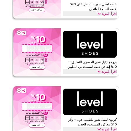
45
34
17
145
خصم ليفيل شوز – احصل على 10%
أيام
ساعات
دقائق
ثوان
خصم للعملاء العائدين
زر اي ستور
اقرأ المزيد
العودة إلى ليفيل شوز؟ استرد هذا كود كوبون الولاء لتوفير 10% فوراً على
طلبك التالي. استمتع بمكافآت خاصة وخصومات على كامل الموقع اليوم.
ليفيل شوز
الأحكام والشروط
10
%
خصم
الحد الأدنى للطلب
لا شيء
احصل على كوبون
OMA28
ينطبق على
ويب/تطبيق
0
الاستخدامات
الفئات
على مستوى الموقع
45
34
17
145
برومو ليفيل شوز الحصري للتطبيق –
أيام
ساعات
دقائق
ثوان
10% إضافي خصم لمستخدمي التطبيق
زر اي ستور
قيّمنا
اقرأ المزيد
احصل على خصم إضافي 10% عند التسوق عبر تطبيق ليفيل شوز. حمّل
اقرأ أقل
الآن وطبّق هذا كود برومو للحصول على توفير حصري للتطبيق فقط على
جميع مشترياتك.
10
%
ليفيل شوز
الأحكام والشروط
خصم
الحد الأدنى للطلب
لا شيء
احصل على كوبون
OMA28
ينطبق على
ويب/تطبيق
0
الاستخدامات
45
34
17
145
الفئات
على مستوى الموقع
كوبون ليفيل شوز للطلب الأول – وفّر
أيام
ساعات
دقائق
ثوان
10% مع كود المستخدم الجديد
زر اي ستور
اقرأ المزيد