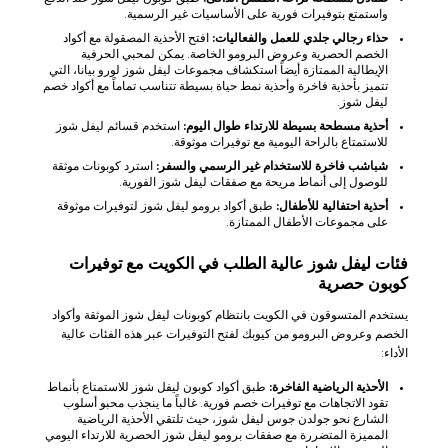
واستمتع بتوفيرات فورية على الأساسيات غير الرسمية.
حذاء رجالي جلدي للعمل والفعاليات:
افتح الأحذية المصقولة مع أكواد
الخصم الحصرية وعروض البرومو الخاصة. يمكن لمحبي الحرفية
الإيطالية الممتازة أيضاً استكشاف مجموعات ليفل شوز لورو بيانا، التي
تتميز بأحذية فاخرة وأحذية نمط حياة بسيطة تتناسب تماماً مع أكواد خصم
ليفل شوز.
أحذية مسطحة بسيطة للارتداء طوال اليوم:
استخدم قسائم ليفل شوز
للاستمتاع بالراحة اليومية مع توفيرات موثوقة.
شباشب فاخرة للاستخدام غير الرسمي والسفر:
استرد كوبونات موثقة
للوصول إلى أنماط مريحة مع صفقات ليفل شوز الفورية.
أحذية احتفالية للأطفال:
طبق أكواد برومو ليفل شوز لتوفيرات موثوقة
على مجموعات الأطفال الممتازة.
فئات ليفل شوز عالية الطلب في الكويت مع توفيرات
كوبون حصرية
يستخدم المتسوقون في الكويت بانتظام كوبونات ليفل شوز الموثقة وأكواد
الخصم وعروض البرومو من كيوبك لفتح التوفيرات عبر هذه الفئات عالية
الأداء:
الأحذية الرياضية الفاخرة:
طبق أكواد كوبون ليفل شوز للاستمتاع بأنماط
تقود الاتجاهات مع توفيرات خصم فورية. غالباً ما ينجذب محبو أسلوب
الشارع نحو جولدن جوس ليفل شوز، حيث تلتقي الأحذية الرياضية
المميزة المتضررة مع صفقات برومو ليفل شوز الحصرية للارتداء اليومي