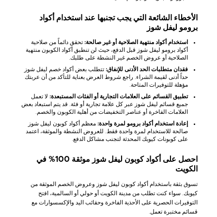
الأخطاء الشائعة التي يجب تجنبها عند استخدام أكواد
برومو ليفل شوز
استخدام أكواد منتهية الصلاحية أو غير صالحة:
تحقق دائماً من صلاحية
أكواد برومو ليفل شوز قبل الدفع، حيث لن تنطبق أكواد الكوبون منتهية
الصلاحية أو عروض الخصم غير النشطة على طلبك.
فقدان متطلبات الحد الأدنى للإنفاق:
تتطلب بعض أكواد خصم ليفل شوز
حداً أدنى لقيمة الشراء. راجع شروط العرض بعناية للتأكد من أن عربتك
مؤهلة للتوفيرات المتاحة.
تطبيق القسائم على العلامات التجارية أو الفئات المستبعدة:
لا تعمل
جميع قسائم ليفل شوز عبر كل علامة تجارية أو فئة. قد يتم استبعاد بعض
العلامات الفاخرة أو عناصر التخفيضات من أهلية الكوبون والخصم.
إعادة استخدام أكواد برومو لمرة واحدة:
معظم أكواد كوبون ليفل شوز
صالحة للاستخدام لمرة واحدة فقط. للعروض النشطة والموثقة، اعتمد
على كوبونات كيوبك المحدثة لتجنب مشاكل الدفع.
احصل على أكواد كوبون ليفل شوز موثقة 100% في
الكويت
تسوق بثقة باستخدام أكواد كوبون ليفل شوز وعروض الخصم الموثقة من
كيوبك. سواء كنت تطلب من مدينة الكويت أو حولي أو السالمية، افتح
التوفيرات الحصرية على الأحذية الفاخرة وحقائب اليد والإكسسوارات مع
قسائم مختبرة تعمل.