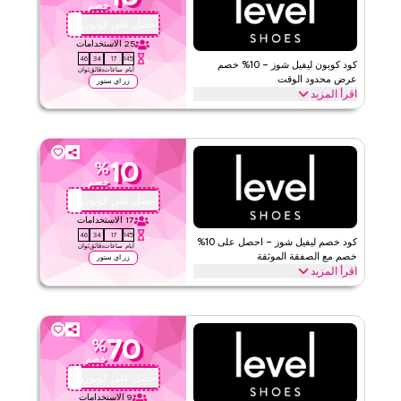
خصم
الحد الأدنى للطلب
لا شيء
احصل على كوبون
OMA28
ينطبق على
ويب/تطبيق
25
الاستخدامات
45
34
17
145
الفئات
على مستوى الموقع
كود كوبون ليفيل شوز – 10% خصم
أيام
ساعات
دقائق
ثوان
عرض محدود الوقت
زر اي ستور
اقرأ المزيد
١٫٣٣
٣
التقييم
احصل على خصم 10% على جميع الفئات مع هذا كود برومو ليفيل شوز
محدود الوقت. استرد الآن للحصول على توفير فوري وتوصيل مجاني على
اقرأ أقل
كل طلب.
10
%
ليفيل شوز
الأحكام والشروط
خصم
الحد الأدنى للطلب
لا شيء
احصل على كوبون
OMA28
ينطبق على
ويب/تطبيق
17
الاستخدامات
45
34
17
145
الفئات
على مستوى الموقع
كود خصم ليفيل شوز – احصل على 10%
أيام
ساعات
دقائق
ثوان
خصم مع الصفقة الموثقة
زر اي ستور
اقرأ المزيد
٥
١
التقييم
احصل على خصم 10% على جميع العناصر مع هذا عرض ليفيل شوز الموثق.
طبّق عند الدفع للحصول على توفير على كامل الموقع واستمتاع بقيمة
اقرأ أقل
إضافية على مشترياتك بالكامل اليوم.
70
%
ليفيل شوز
الأحكام والشروط
خصم
الحد الأدنى للطلب
لا شيء
احصل على كوبون
OMA28
ينطبق على
ويب/تطبيق
9
الاستخدامات