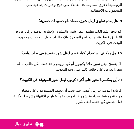
الرئيسية الأخرى، مما يساعد العملاء على فتح توفيرات إضافية على
المجموعات الاحتفالية.
9. هل يقدم تطبيق ليفل شوز صفقات أو خصومات حصرية؟
قد توفر اشتراكات تطبيق ليفل شوز والنشرة الإخبارية الوصول إلى عروض
التطبيق فقط وتنبيهات البيع المبكرة والإخطارات حول الصفقات محدودة
الوقت في الكويت.
10. هل يمكنني استخدام أكواد خصم ليفل شوز متعددة في طلب واحد؟
لا. يسمح ليفل شوز عادةً بكوبون أو كود برومو واحد فقط لكل طلب ما لم
ينص العرض على خلاف ذلك على وجه التحديد.
11. أين يمكنني العثور على أكواد كوبون ليفل شوز الموثوقة في الكويت؟
لزيادة التوفيرات إلى أقصى حد، يجب أن يعتمد المتسوقون على مصادر
موثوقة وموثقة ومراجعة شروط العرض دائماً وتواريخ الانتهاء وشروط الأهلية
قبل تطبيق كود خصم ليفل شوز.
تطبيق جوال