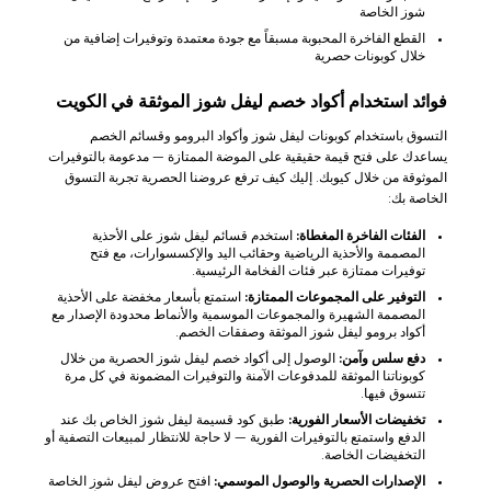
شوز الخاصة
القطع الفاخرة المحبوبة مسبقاً مع جودة معتمدة وتوفيرات إضافية من
خلال كوبونات حصرية
فوائد استخدام أكواد خصم ليفل شوز الموثقة في الكويت
التسوق باستخدام كوبونات ليفل شوز وأكواد البرومو وقسائم الخصم
يساعدك على فتح قيمة حقيقية على الموضة الممتازة — مدعومة بالتوفيرات
الموثوقة من خلال كيوبك. إليك كيف ترفع عروضنا الحصرية تجربة التسوق
الخاصة بك:
الفئات الفاخرة المغطاة:
استخدم قسائم ليفل شوز على الأحذية
المصممة والأحذية الرياضية وحقائب اليد والإكسسوارات، مع فتح
توفيرات ممتازة عبر فئات الفخامة الرئيسية.
التوفير على المجموعات الممتازة:
استمتع بأسعار مخفضة على الأحذية
المصممة الشهيرة والمجموعات الموسمية والأنماط محدودة الإصدار مع
أكواد برومو ليفل شوز الموثقة وصفقات الخصم.
دفع سلس وآمن:
الوصول إلى أكواد خصم ليفل شوز الحصرية من خلال
كوبوناتنا الموثقة للمدفوعات الآمنة والتوفيرات المضمونة في كل مرة
تتسوق فيها.
تخفيضات الأسعار الفورية:
طبق كود قسيمة ليفل شوز الخاص بك عند
الدفع واستمتع بالتوفيرات الفورية — لا حاجة للانتظار لمبيعات التصفية أو
التخفيضات الخاصة.
الإصدارات الحصرية والوصول الموسمي:
افتح عروض ليفل شوز الخاصة