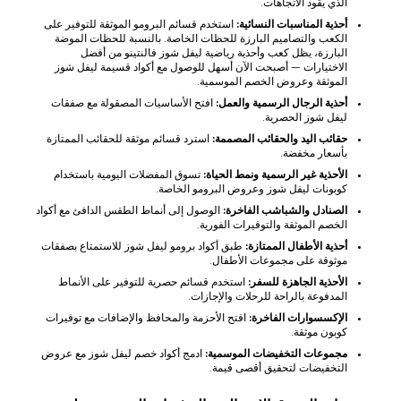
الذي يقود الاتجاهات.
أحذية المناسبات النسائية:
استخدم قسائم البرومو الموثقة للتوفير على
الكعب والتصاميم البارزة للحظات الخاصة. بالنسبة للحظات الموضة
البارزة، يظل كعب وأحذية رياضية ليفل شوز فالنتينو من أفضل
الاختيارات — أصبحت الآن أسهل للوصول مع أكواد قسيمة ليفل شوز
الموثقة وعروض الخصم الموسمية.
أحذية الرجال الرسمية والعمل:
افتح الأساسيات المصقولة مع صفقات
ليفل شوز الحصرية.
حقائب اليد والحقائب المصممة:
استرد قسائم موثقة للحقائب الممتازة
بأسعار مخفضة.
الأحذية غير الرسمية ونمط الحياة:
تسوق المفضلات اليومية باستخدام
كوبونات ليفل شوز وعروض البرومو الخاصة.
الصنادل والشباشب الفاخرة:
الوصول إلى أنماط الطقس الدافئ مع أكواد
الخصم الموثقة والتوفيرات الفورية.
أحذية الأطفال الممتازة:
طبق أكواد برومو ليفل شوز للاستمتاع بصفقات
موثوقة على مجموعات الأطفال.
الأحذية الجاهزة للسفر:
استخدم قسائم حصرية للتوفير على الأنماط
المدفوعة بالراحة للرحلات والإجازات.
الإكسسوارات الفاخرة:
افتح الأحزمة والمحافظ والإضافات مع توفيرات
كوبون موثقة.
مجموعات التخفيضات الموسمية:
ادمج أكواد خصم ليفل شوز مع عروض
التخفيضات لتحقيق أقصى قيمة.