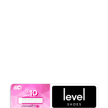
قيّمنا
اقرأ أقل
10
%
خصم
احصل على كوبون
OMA28
3
الاستخدامات