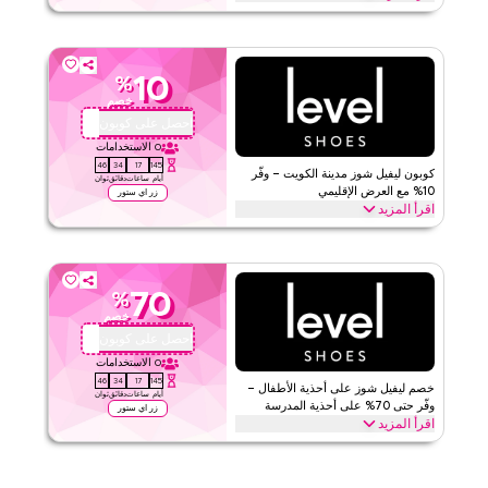
قيّمنا
احصل على خصم 10% على طلبك الأول مع هذا كود كوبون ليفيل شوز
الحصري. يمكن للعملاء الجدد الاسترداد فوراً والاستمتاع بتوفير كبير على
اقرأ أقل
كل شيء اليوم.
10
%
ليفيل شوز
الأحكام والشروط
خصم
الحد الأدنى للطلب
لا شيء
احصل على كوبون
OMA28
ينطبق على
ويب/تطبيق
0
الاستخدامات
45
34
17
145
الفئات
على مستوى الموقع
كوبون ليفيل شوز مدينة الكويت – وفّر
أيام
ساعات
دقائق
ثوان
10% مع العرض الإقليمي
زر اي ستور
اقرأ المزيد
قيّمنا
وفّر 10% على طلبك من ليفيل شوز مع هذا كود برومو الإقليمي. طبّق عند
الدفع للحصول على توفير فوري على كامل الموقع على كل ما تحتاجه اليوم
اقرأ أقل
قبل انتهاء العرض.
70
%
ليفيل شوز
الأحكام والشروط
خصم
الحد الأدنى للطلب
لا شيء
احصل على كوبون
OMA28
ينطبق على
ويب/تطبيق
0
الاستخدامات
45
34
17
145
الفئات
على مستوى الموقع
خصم ليفيل شوز على أحذية الأطفال –
أيام
ساعات
دقائق
ثوان
وفّر حتى 70% على أحذية المدرسة
زر اي ستور
اقرأ المزيد
قيّمنا
وفّر حتى 70% مع هذا خصم ليفيل شوز الموثق على جميع أحذية الأطفال
من أحذية تدريب، صنادل وأحذية أطفال إلى أحذية مسطحة والمزيد. احصل
اقرأ أقل
على هذا الصفقة الآن.