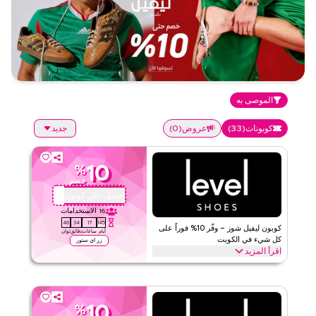
الموصى به
كوبونات
(
33
)
عروض
(
0
)
جديد
10
%
خصم
احصل على كوبون
OMA28
16
الاستخدامات
45
34
17
145
كوبون ليفيل شوز – وفّر 10% فوراً على
أيام
ساعات
دقائق
ثوان
كل شيء في الكويت
زر اي ستور
اقرأ المزيد
وفّر 10% فوراً مع هذا كود ليفيل شوز على كل شيء. استرد الآن للحصول
على خصومات حصرية على أفضل الفئات مثل أحذية النساء، أحذية الرجال،
حقائب مصممة، أحذية رياضية، إكسسوارات والمزيد.
10
%
ليفيل شوز
الأحكام والشروط