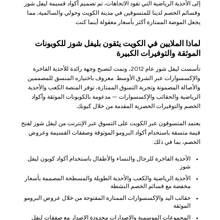
إلى الأحذية الرياضية التي تقود الاتجاهات، تم تصميم أكواد قسيمة ليفل شوز
وقسائم الخصم لدينا للمتسوقين في مدينة الكويت وحولي والسالمية، مما
يجعل الموضة الممتازة أكثر بأسعار معقولة أينما كنت.
لماذا الملايين في الكويت يثقون بليفل شوز للكوبونات
الموثقة والتوفيرات الكبيرة
تأسست ليفل شوز عام 2012، ونمت لتصبح وجهة رائدة للأحذية الفاخرة
والإكسسوارات عبر الشرق الأوسط. معروف باختياره المنسق للمصممين
والأصالة المضمونة وتجربة التسوق الممتازة، توفر المنصة الكعب والأحذية
الرياضية والحقائب والإكسسوارات — مدعومة بالكوبونات الموثقة وأكواد
الخصم والتوفيرات الحصرية المقدمة من خلال كيوبك.
يعتمد المتسوقون عبر الكويت على التسوق عبر الإنترنت من ليفل شوز لفتح
قيمة متسقة باستخدام أكواد البرومو الموثوقة وصفقات القسيمة وعروض
الخصم، بما في ذلك:
الأحذية الفاخرة للرجال والنساء والأطفال باستخدام أكواد كوبون ليفل
شوز
الأحذية الرياضية والكعب والأحذية الطويلة والمسطحة المصممة بأسعار
مخفضة مع قسائم الخصم النشطة
حقائب اليد والإكسسوارات الممتازة المفتوحة من خلال عروض البرومو
الموثقة
المجموعات الموسمية والإصدارات محدودة الإصدار مع صفقات ليفل