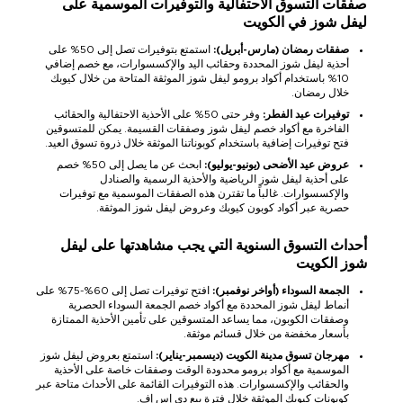
صفقات التسوق الاحتفالية والتوفيرات الموسمية على
ليفل شوز في الكويت
صفقات رمضان (مارس-أبريل):
استمتع بتوفيرات تصل إلى 50% على
أحذية ليفل شوز المحددة وحقائب اليد والإكسسوارات، مع خصم إضافي
10% باستخدام أكواد برومو ليفل شوز الموثقة المتاحة من خلال كيوبك
خلال رمضان.
توفيرات عيد الفطر:
وفر حتى 50% على الأحذية الاحتفالية والحقائب
الفاخرة مع أكواد خصم ليفل شوز وصفقات القسيمة. يمكن للمتسوقين
فتح توفيرات إضافية باستخدام كوبوناتنا الموثقة خلال ذروة تسوق العيد.
عروض عيد الأضحى (يونيو-يوليو):
ابحث عن ما يصل إلى 50% خصم
على أحذية ليفل شوز الرياضية والأحذية الرسمية والصنادل
والإكسسوارات. غالباً ما تقترن هذه الصفقات الموسمية مع توفيرات
حصرية عبر أكواد كوبون كيوبك وعروض ليفل شوز الموثقة.
أحداث التسوق السنوية التي يجب مشاهدتها على ليفل
شوز الكويت
الجمعة السوداء (أواخر نوفمبر):
افتح توفيرات تصل إلى 60%-75% على
أنماط ليفل شوز المحددة مع أكواد خصم الجمعة السوداء الحصرية
وصفقات الكوبون، مما يساعد المتسوقين على تأمين الأحذية الممتازة
بأسعار مخفضة من خلال قسائم موثقة.
مهرجان تسوق مدينة الكويت (ديسمبر-يناير):
استمتع بعروض ليفل شوز
الموسمية مع أكواد برومو محدودة الوقت وصفقات خاصة على الأحذية
والحقائب والإكسسوارات. هذه التوفيرات القائمة على الأحداث متاحة عبر
كوبونات كيوبك الموثقة خلال فترة بيع دي إس إف.