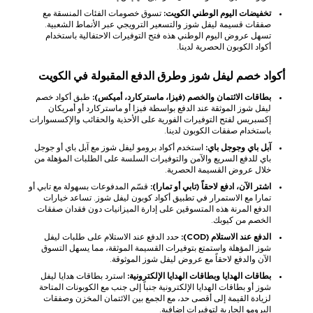
تخفيضات اليوم الوطني الكويت:
تسوق خصومات الفئات المنسقة مع
صفقات قسيمة ليفل شوز والتسعير الترويجي عبر الأنماط الشعبية.
تسهل عروض اليوم الوطني هذه فتح التوفيرات الاحتفالية باستخدام
أكواد الكوبون الحصرية لدينا.
أكواد خصم ليفل شوز وطرق الدفع المقبولة في الكويت
بطاقات الائتمان والخصم (فيزا، ماستركارد، أميكس):
طبق أكواد خصم
ليفل شوز الموثقة عند الدفع بواسطة فيزا أو ماستركارد أو أمريكان
إكسبريس لفتح التوفيرات الفورية على الأحذية والحقائب والإكسسوارات
باستخدام صفقات الكوبون لدينا.
آبل باي وجوجل باي:
استخدم أكواد برومو ليفل شوز مع آبل باي أو جوجل
باي للدفع السريع والآمن والتوفيرات السلسة على الطلبات المؤهلة من
خلال عروض القسيمة الحصرية.
اشتر الآن، ادفع لاحقاً (تابي أو تمارا):
قسّم المدفوعات بسهولة مع تابي أو
تمارا مع الاستمرار في تطبيق أكواد كوبون ليفل شوز. تساعد خيارات
الدفع المرنة هذه المتسوقين على إدارة الميزانيات دون فقدان صفقات
الخصم من كيوبك.
الدفع عند الاستلام (COD):
حدد الدفع عند الاستلام على طلبات ليفل
شوز المؤهلة واستمتع بتوفيرات القسيمة الموثقة، مما يسهل التسوق
الآن والدفع لاحقاً مع عروض ليفل شوز الموثوقة.
بطاقات الهدايا وبطاقات الهدايا الإلكترونية:
استرد بطاقات هدايا ليفل
شوز أو بطاقات الهدايا الإلكترونية جنباً إلى جنب مع الكوبونات المتاحة
لزيادة القيمة إلى أقصى حد، مع الجمع بين الائتمان المخزن وصفقات
البرومو الجارية لتوفيرات إضافية.