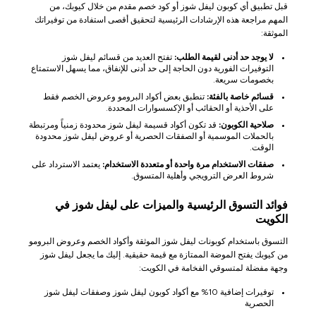
قبل تطبيق أي كوبون ليفل شوز أو كود خصم مقدم من خلال كيوبك، من
المهم مراجعة هذه الإرشادات الرئيسية لتحقيق أقصى استفادة من توفيراتك
الموثقة:
لا يوجد حد أدنى لقيمة الطلب:
تفتح العديد من قسائم ليفل شوز
التوفيرات الفورية دون الحاجة إلى حد أدنى للإنفاق، مما يسهل الاستمتاع
بخصومات سريعة.
قسائم خاصة بالفئة:
تنطبق بعض أكواد البرومو وعروض الخصم فقط
على الأحذية أو الحقائب أو الإكسسوارات المحددة.
صلاحية الكوبون:
قد تكون أكواد قسيمة ليفل شوز محدودة زمنياً ومرتبطة
بالحملات الموسمية أو الصفقات الحصرية أو عروض ليفل شوز محدودة
الوقت.
صفقات الاستخدام مرة واحدة أو متعددة الاستخدام:
يعتمد الاسترداد على
شروط العرض الترويجي وأهلية المتسوق.
فوائد التسوق الرئيسية والميزات على ليفل شوز في
الكويت
التسوق باستخدام كوبونات ليفل شوز الموثقة وأكواد الخصم وعروض البرومو
من كيوبك يفتح الموضة الممتازة مع قيمة حقيقية. إليك ما يجعل ليفل شوز
وجهة مفضلة لمتسوقي الفخامة في الكويت:
توفيرات إضافية 10% مع أكواد كوبون ليفل شوز وصفقات ليفل شوز
الحصرية