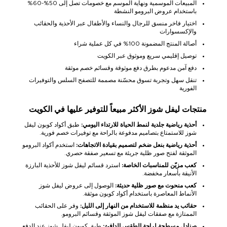
المبيعات الموسمية ونهاية الموسم مع خصومات تصل إلى 50%-60%
باستخدام عروض البرومو النشطة
اختيار فاخر منسق للرجال والنساء والأطفال عبر الأحذية والحقائب
والإكسسوارات
أصالة المنتج المضمونة 100% في كل عملية شراء
توصيل إقليمي سريع وموثوق عبر الكويت
دفع آمن مدعوم بطرق دفع موثوقة وقسائم خصم موثقة
تنقل سهل وتجربة تسوق محسّنة مصممة للتصفح السلس والتوفيرات
الفورية
منتجات ليفل شوز الأكثر مبيعاً للتوفير عليها في الكويت
أحذية رياضية جلدية لنمط الحياة للارتداء اليومي:
طبق أكواد كوبون ليفل
شوز للاستمتاع بتصاميم مدفوعة بالراحة مع توفيرات خصم فورية.
أحذية رياضية بنعل ضخم لتصميم بقيادة الاتجاهات:
استخدم أكواد البرومو
الموثقة لفتح صور ظلية جريئة مع تسعير صفقة حصري.
كعب مزيّن للمناسبات الخاصة:
استرد قسائم ليفل شوز للأحذية البارزة
الأنيقة بأسعار مخفضة.
كعب منحوت مع صور ظلية حديثة:
الوصول إلى عروض ليفل شوز
الأنماط المعاصرة باستخدام أكواد كوبون موثقة.
حقائب يد منظمة للاستخدام من النهار إلى الليل:
وفر على الحقائب
الممتازة مع صفقات ليفل شوز الموثقة وقسائم البرومو.
صنادل مسطحة لراحة الطقس الدافئ:
طبق كوبون ليفل شوز عند الدفع