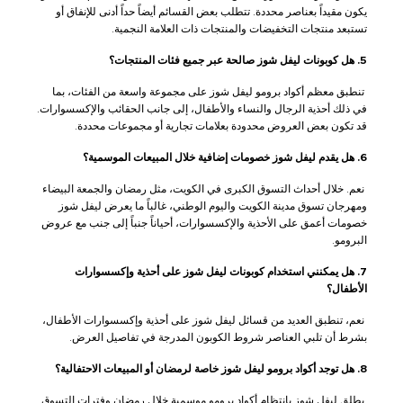
يكون مقيداً بعناصر محددة. تتطلب بعض القسائم أيضاً حداً أدنى للإنفاق أو
تستبعد منتجات التخفيضات والمنتجات ذات العلامة النجمية.
5. هل كوبونات ليفل شوز صالحة عبر جميع فئات المنتجات؟
تنطبق معظم أكواد برومو ليفل شوز على مجموعة واسعة من الفئات، بما
في ذلك أحذية الرجال والنساء والأطفال، إلى جانب الحقائب والإكسسوارات.
قد تكون بعض العروض محدودة بعلامات تجارية أو مجموعات محددة.
6. هل يقدم ليفل شوز خصومات إضافية خلال المبيعات الموسمية؟
نعم. خلال أحداث التسوق الكبرى في الكويت، مثل رمضان والجمعة البيضاء
ومهرجان تسوق مدينة الكويت واليوم الوطني، غالباً ما يعرض ليفل شوز
خصومات أعمق على الأحذية والإكسسوارات، أحياناً جنباً إلى جنب مع عروض
البرومو.
7. هل يمكنني استخدام كوبونات ليفل شوز على أحذية وإكسسوارات
الأطفال؟
نعم، تنطبق العديد من قسائل ليفل شوز على أحذية وإكسسوارات الأطفال،
بشرط أن تلبي العناصر شروط الكوبون المدرجة في تفاصيل العرض.
8. هل توجد أكواد برومو ليفل شوز خاصة لرمضان أو المبيعات الاحتفالية؟
يطلق ليفل شوز بانتظام أكواد برومو موسمية خلال رمضان وفترات التسوق