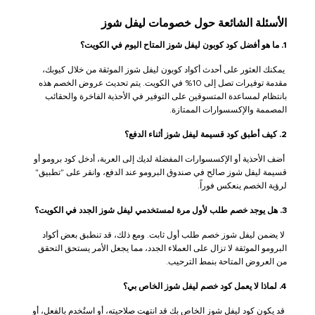
الأسئلة الشائعة حول خصومات ليفل شوز
1. ما هو أفضل كود كوبون ليفل شوز المتاح اليوم في الكويت؟
يمكنك العثور على أحدث أكواد كوبون ليفل شوز الموثقة من خلال كيوبك،
مقدمة توفيرات تصل إلى 10% في الكويت. يتم تحديث عروض الخصم هذه
بانتظام لمساعدة المتسوقين على التوفير في الأحذية الفاخرة والحقائب
المصممة والإكسسوارات الممتازة.
2. كيف أطبق كود قسيمة ليفل شوز أثناء الدفع؟
أضف الأحذية أو الإكسسوارات المفضلة لديك إلى العربة، أدخل كود برومو أو
قسيمة ليفل شوز صالح في صندوق البرومو عند الدفع، وانقر على "تطبيق"
لرؤية الخصم ينعكس فوراً.
3. هل يوجد خصم طلب لأول مرة لمستخدمي ليفل شوز الجدد في الكويت؟
لا يضمن ليفل شوز خصم طلب أول ثابت. ومع ذلك، قد تنطبق بعض أكواد
البرومو الموثقة لا تزال على العملاء الجدد، مما يجعل الأمر يستحق التحقق
من العروض المتاحة بنمط الترحيب.
4. لماذا لا يعمل كود خصم ليفل شوز الخاص بي؟
قد يكون كود ليفل شوز الخاص بك قد انتهت صلاحيته، أو استُخدم بالفعل، أو