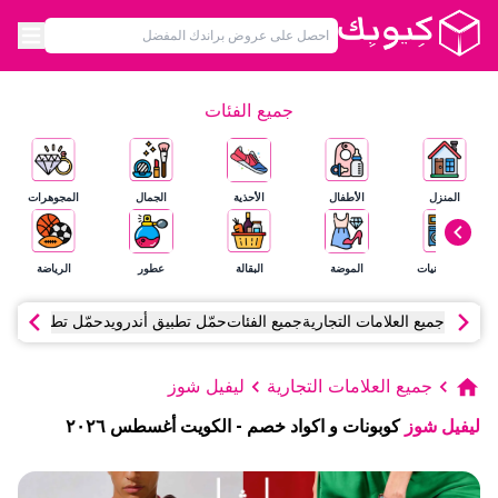
جميع الفئات
المنزل
الأطفال
الأحذية
الجمال
المجوهرات
الإلكترونيات
الموضة
البقالة
عطور
الرياضة
جميع العلامات التجارية
جميع الفئات
حمّل تطبيق أندرويد
حمّل تطبيق آي أ
جميع العلامات التجارية
ليفيل شوز
ليفيل شوز
كوبونات و اكواد خصم
-
الكويت
أغسطس
٢٠٢٦