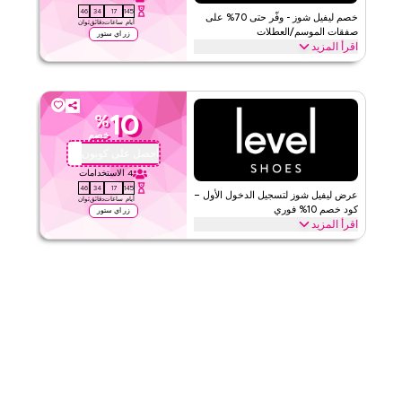
45
34
17
145
الفئات
على مستوى الموقع
خصم ليفيل شوز - وفّر حتى 70% على
أيام
ساعات
دقائق
ثوان
صفقات الموسم/العطلات
زر اي ستور
اقرأ المزيد
قيّمنا
وفّر حتى 70% خصم مع هذا كود كوبون ليفيل شوز خلال المواسم
الاحتفالية، بما في ذلك رمضان، العيد، الجمعةالبيضاء، العودة إلى المدرسة
اقرأ أقل
وغيرها من العطلات. استرد الآن.
10
%
ليفيل شوز
الأحكام والشروط
خصم
الحد الأدنى للطلب
لا شيء
احصل على كوبون
OMA28
ينطبق على
ويب/تطبيق
4
الاستخدامات
45
34
17
145
الفئات
على مستوى الموقع
عرض ليفيل شوز لتسجيل الدخول الأول –
أيام
ساعات
دقائق
ثوان
كود خصم 10% فوري
زر اي ستور
اقرأ المزيد
قيّمنا
جديد على ليفيل شوز؟ سجّل الدخول لأول مرة وطبّق هذا كوبون ليفيل شوز
للحصول على خصم 10% فوراً. استمتع بتوفير حصري على جميع العناصر
اقرأ أقل
في سلة التسوق الخاصة بك اليوم.
ليفيل شوز
الأحكام والشروط
الحد الأدنى للطلب
لا شيء
ينطبق على
ويب/تطبيق
الفئات
على مستوى الموقع