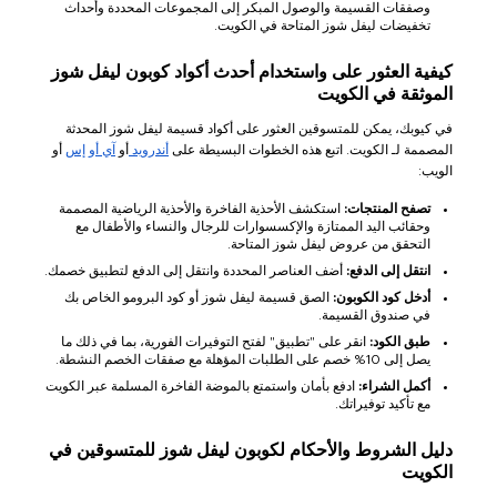
وصفقات القسيمة والوصول المبكر إلى المجموعات المحددة وأحداث
تخفيضات ليفل شوز المتاحة في الكويت.
كيفية العثور على واستخدام أحدث أكواد كوبون ليفل شوز
الموثقة في الكويت
في كيوبك، يمكن للمتسوقين العثور على أكواد قسيمة ليفل شوز المحدثة
المصممة لـ الكويت. اتبع هذه الخطوات البسيطة على
أندرويد
أو
آي أو إس
أو
الويب:
تصفح المنتجات:
استكشف الأحذية الفاخرة والأحذية الرياضية المصممة
وحقائب اليد الممتازة والإكسسوارات للرجال والنساء والأطفال مع
التحقق من عروض ليفل شوز المتاحة.
انتقل إلى الدفع:
أضف العناصر المحددة وانتقل إلى الدفع لتطبيق خصمك.
أدخل كود الكوبون:
الصق قسيمة ليفل شوز أو كود البرومو الخاص بك
في صندوق القسيمة.
طبق الكود:
انقر على "تطبيق" لفتح التوفيرات الفورية، بما في ذلك ما
يصل إلى 10% خصم على الطلبات المؤهلة مع صفقات الخصم النشطة.
أكمل الشراء:
ادفع بأمان واستمتع بالموضة الفاخرة المسلمة عبر الكويت
مع تأكيد توفيراتك.
دليل الشروط والأحكام لكوبون ليفل شوز للمتسوقين في
الكويت