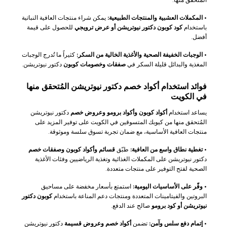
المُتحقق منها.
•
المكملات العشبية والمنتجات الطبيعية:
يمكن شراء منتجات العافية النباتية
باستخدام
كود كوبون دكتور نيوتريشن أو عرض ترويجي
للحصول على قيمة
أفضل.
•
الوجبات الخفيفة الصحية والأغذية الخالية من السكر:
كثيراً ما تُدرج الوجبات
المغذية والبدائل قليلة السكر في
صفقات وخصومات كوبون
دكتور نيوتريشن.
فوائد استخدام أكواد خصم دكتور نيوتريشن المُتحقق منها
في الكويت
يساعد استخدام
أكواد كوبون وأكواد برومو وعروض خصم
دكتور نيوتريشن
المُتحقق منها من كيوبك المتسوقين في الكويت على توفير المزيد على
منتجات العافية الأساسية، مع ضمان تجربة تسوق سلسة وموثوقة.
•
تغطية نطاق واسع من العافية:
طبّق
قسائم وأكواد كوبون وصفقات خصم
دكتور نيوتريشن على المكملات الغذائية وتغذية الرياضيين وفئات الأغذية
الصحية لفتح التوفير على منتجات متعددة.
•
وفّر على الأساسيات اليومية:
استمتع بأسعار مخفضة على مساحيق
البروتين والفيتامينات المتعددة ومنتجات دعم المناعة باستخدام
كوبون دكتور
نيوتريشن أو كود برومو
صالح عند الدفع.
•
إتمام دفع سلس وآمن:
تضمن
أكواد خصم وعروض قسيمة
دكتور نيوتريشن