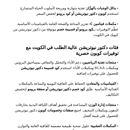
•
بدائل الوجبات بالهزّاز:
تغذية متوازنة ومريحة لأسلوب الحياة المتسارع.
استخدم
كوبون دكتور نيوتريشن أو كود برومو
لخفض السعر.
•
مكملات فيتامين C:
تعزيز المناعة والصحة العامة بالفيتامينات الأساسية.
عظّم التوفيرات بـ
كود برومو أو قسيمة خصم
موثوقة من دكتور نيوتريشن من
كيوبك في الكويت.
فئات دكتور نيوتريشن عالية الطلب في الكويت مع
توفيرات كوبون حصرية
•
منتجات تغذية الرياضيين:
دعم الأداء والتحمّل والتعافي بمساحيق البروتين
ومكملات BCAA ومكملات الأداء. استخدم
كود قسيمة دكتور نيوتريشن
للحصول على توفيرات إضافية.
•
الفيتامينات والمعادن:
الحفاظ على العافية اليومية والمناعة بالمكملات
الغذائية الأساسية. طبّق
كود خصم دكتور نيوتريشن أو صفقة برومو
لتخفيض
التكاليف.
•
منتجات إدارة الوزن:
المساعدة في تحقيق أهداف اللياقة البدنية بحارقات
الدهون ومكملات التنحيف. اجمع
صفقات وخصومات كوبون
دكتور نيوتريشن
للحصول على قيمة أفضل.
•
المكملات العشبية:
حلول صحية طبيعية مصممة للعافية العامة والتوازن.