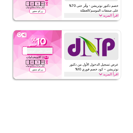
0
23
15
143
الفئات
على مستوى الموقع
خصم دكتور نوتريشن - وفّر حتى 70%
أيام
ساعات
دقائق
ثوان
على صفقات الموسم/العطلة
زر اي ستور
اقرأ المزيد
قيّمنا
وفّر حتى 70% مع كود الكوبون هذا من دكتور نوتريشن خلال المواسم
الاحتفالية، بما في ذلك رمضان، العيد، الجمعة البيضاء، العودة إلى المدرسة
اقرأ أقل
والعطلات الأخرى. استرد الآن.
10
%
دكتور نيوترشن
الأحكام والشروط
خصم
الحد الأدنى للطلب
لا شيء
احصل على كوبون
QYUBIC
ينطبق على
ويب/تطبيق
2
الاستخدامات
0
23
15
143
الفئات
على مستوى الموقع
عرض تسجيل الدخول الأول من دكتور
أيام
ساعات
دقائق
ثوان
نوتريشن – كود خصم فوري 10%
زر اي ستور
اقرأ المزيد
قيّمنا
جديد على دكتور نوتريشن؟ سجّل الدخول لأول مرة وطبّق كوبون دكتور
نوتريشن هذا للحصول على خصم 10% فورًا. استمتع بتوفير حصري عبر
اقرأ أقل
جميع العناصر في سلة التسوق الخاصة بك اليوم.
دكتور نيوترشن
الأحكام والشروط
الحد الأدنى للطلب
لا شيء
ينطبق على
ويب/تطبيق
الفئات
على مستوى الموقع