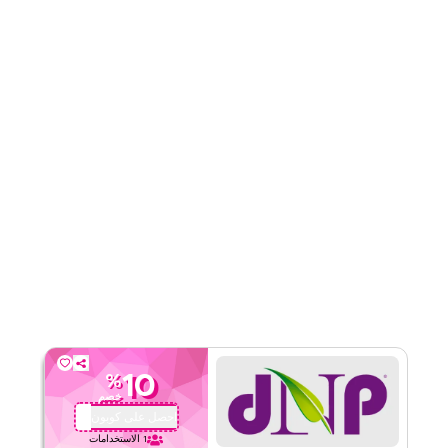
قيّمنا
اقرأ أقل
10
%
خصم
احصل على كوبون
QYUBIC
1
الاستخدامات