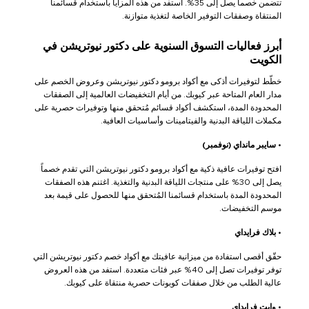
تتضمن خصماً يصل إلى 35%. استفد من هذه المزايا باستخدام قسائمنا
المنتقاة وصفقات التوفير الخاصة لتغذية متوازنة.
أبرز فعاليات التسوق السنوية على دكتور نيوتريشن في
الكويت
خطّط لتوفيرات أذكى مع أكواد برومو دكتور نيوتريشن وعروض الخصم على
مدار العام المتاحة عبر كيوبك. من أيام التخفيضات العالمية إلى الصفقات
المحدودة المدة، استكشف أكواد قسائم مُتحقق منها وتوفيرات حصرية على
مكملات اللياقة البدنية والفيتامينات وأساسيات العافية.
•
سايبر مانداي (نوفمبر)
افتح توفيرات عافية ذكية مع أكواد برومو دكتور نيوتريشن التي تقدم خصماً
يصل إلى 30% على منتجات اللياقة البدنية والتغذية. اغتنم هذه الصفقات
المحدودة المدة باستخدام قسائمنا المُتحقق منها للحصول على قيمة بعد
موسم التخفيضات.
•
بلاك فرايداي
حقّق أقصى استفادة من ميزانية عافيتك مع أكواد خصم دكتور نيوتريشن التي
توفر توفيرات تصل إلى 40% عبر فئات متعددة. استفد من هذه العروض
عالية الطلب من خلال صفقات كوبونات حصرية منتقاة على كيوبك.
•
وايت فرايداي