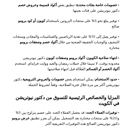
•
خصومات خاصة بفئات محددة:
تنطبق بعض
أكواد قسيمة وعروض خصم
دكتور نيوتريشن على فئات بعينها:
• توفير يبلغ نحو 5% على منتجات البروتين باستخدام
كوبون أو كود برومو
صالح
• توفير يصل إلى 10% على تغذية الرياضيين والفيتامينات والمعادن ومنتجات
التنحيف والوجبات الخفيفة الصحية من خلال
أكواد خصم وصفقات برومو
مختارة
•
انتهاء صلاحية الكوبون:
أكواد برومو وصفقات كوبون
دكتور نيوتريشن
محدودة بوقت، لا سيما خلال حملات رمضان والعيد ووايت فرايداي. استخدم
أكواد الخصم أو القسائم
الفعّالة قبل انتهاء صلاحيتها.
•
حدود الاستخدام:
يمكن استخدام بعض
خصومات والعروض الترويجية
دكتور
نيوتريشن أكثر من مرة خلال فترة الصلاحية، وفقاً لشروط الحملة.
المزايا والخصائص الرئيسية للتسوق من دكتور نيوتريشن
في الكويت
•
توفيرات العملاء الجدد:
قد يحصل العملاء الجدد على خصم يتراوح بين 5%
و20% على منتجات مختارة بعد التسجيل. يمكن أن يعزز تطبيق
عرض برومو
دكتور نيوتريشن الصالح هذه التوفيرات التعريفية أكثر.