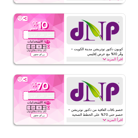
قيّمنا
احصل على خصم 10% على طلبك الأول مع كود الكوبون الحصري هذا من
دكتور نوتريشن. يمكن للعملاء الجدد الاسترداد فورًا والاستمتاع بتوفير كبير
اقرأ أقل
على كل شيء اليوم.
10
%
دكتور نيوترشن
الأحكام والشروط
خصم
الحد الأدنى للطلب
لا شيء
احصل على كوبون
QYUBIC
ينطبق على
ويب/تطبيق
1
الاستخدامات
0
23
15
143
الفئات
على مستوى الموقع
كوبون دكتور نوتريشن مدينة الكويت –
أيام
ساعات
دقائق
ثوان
وفّر 10% مع عرض إقليمي
زر اي ستور
اقرأ المزيد
قيّمنا
وفّر 10% على طلبك من دكتور نوتريشن مع كود البرومو الإقليمي هذا. طبّق
عند إتمام الشراء للحصول على توفير فوري في جميع أنحاء الموقع على كل
اقرأ أقل
ما تحتاجه اليوم قبل انتهاء العرض.
70
%
دكتور نيوترشن
الأحكام والشروط
خصم
الحد الأدنى للطلب
لا شيء
احصل على كوبون
QYUBIC
ينطبق على
ويب/تطبيق
4
الاستخدامات
0
23
15
143
الفئات
على مستوى الموقع
خصم باقات العافية من دكتور نوتريشن –
أيام
ساعات
دقائق
ثوان
خصم حتى 70% على الخطط الصحية
زر اي ستور
اقرأ المزيد
قيّمنا
وفّر حتى 70% مع الخصم الموثّق من دكتور نوتريشن على جميع باقات
العافية بدءًا من باقات إنقاص الوزن، باقات زيادة كتلة العضلية وإزالة
اقرأ أقل
السموم وصولاً إلى باقات العناية بالجمال والمزيد. احصل هذه الصفقة الآن.