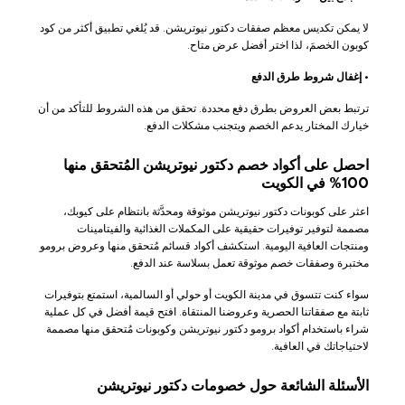
لا يمكن تكديس معظم صفقات دكتور نيوتريشن. قد يُلغي تطبيق أكثر من كود
كوبون الخصمَ، لذا اختر أفضل عرض متاح.
•
إغفال شروط طرق الدفع
ترتبط بعض العروض بطرق دفع محددة. تحقق من هذه الشروط للتأكد من أن
خيارك المختار يدعم الخصم ويتجنب مشكلات الدفع.
احصل على أكواد خصم دكتور نيوتريشن المُتحقق منها
100% في الكويت
اعثر على كوبونات دكتور نيوتريشن موثوقة ومحدَّثة بانتظام على كيوبك،
مصممة لتوفير توفيرات حقيقية على المكملات الغذائية والفيتامينات
ومنتجات العافية اليومية. استكشف أكواد قسائم مُتحقق منها وعروض برومو
مختبرة وصفقات خصم موثوقة تعمل بسلاسة عند الدفع.
سواء كنت تتسوق في مدينة الكويت أو حولي أو السالمية، استمتع بتوفيرات
ثابتة مع صفقاتنا الحصرية وعروضنا المنتقاة. افتح قيمة أفضل في كل عملية
شراء باستخدام أكواد برومو دكتور نيوتريشن وكوبونات مُتحقق منها مصممة
لاحتياجاتك في العافية.
الأسئلة الشائعة حول خصومات دكتور نيوتريشن