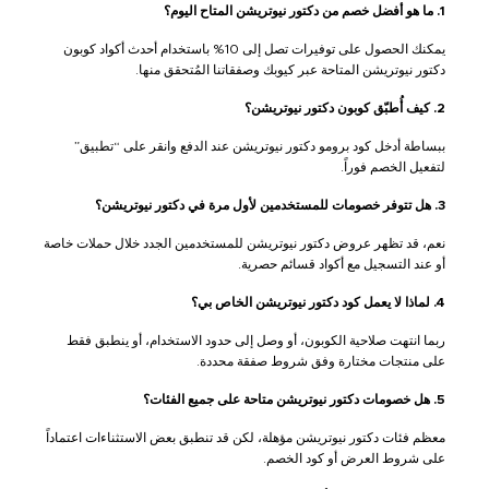
1. ما هو أفضل خصم من دكتور نيوتريشن المتاح اليوم؟
يمكنك الحصول على توفيرات تصل إلى 10% باستخدام أحدث أكواد كوبون
دكتور نيوتريشن المتاحة عبر كيوبك وصفقاتنا المُتحقق منها.
2. كيف أُطبّق كوبون دكتور نيوتريشن؟
ببساطة أدخل كود برومو دكتور نيوتريشن عند الدفع وانقر على “تطبيق”
لتفعيل الخصم فوراً.
3. هل تتوفر خصومات للمستخدمين لأول مرة في دكتور نيوتريشن؟
نعم، قد تظهر عروض دكتور نيوتريشن للمستخدمين الجدد خلال حملات خاصة
أو عند التسجيل مع أكواد قسائم حصرية.
4. لماذا لا يعمل كود دكتور نيوتريشن الخاص بي؟
ربما انتهت صلاحية الكوبون، أو وصل إلى حدود الاستخدام، أو ينطبق فقط
على منتجات مختارة وفق شروط صفقة محددة.
5. هل خصومات دكتور نيوتريشن متاحة على جميع الفئات؟
معظم فئات دكتور نيوتريشن مؤهلة، لكن قد تنطبق بعض الاستثناءات اعتماداً
على شروط العرض أو كود الخصم.