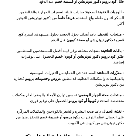
فعّل
كود برومو دكتور نيوتريشن أو قسيمة خصم
عند الدفع.
•
الوجبات الخفيفة الصحية:
خيارات قليلة السعرات الحرارية والخالية من
السكر لتناول طعام واعٍ. استخدم
عرضاً خاصاً
من دكتور نيوتريشن للتوفير
أكثر.
•
منتجات التنحيف:
دعم أهداف تحوّل الجسم بحلول مستهدفة. استرد
كود
قسيمة دكتور نيوتريشن أو صفقة كوبون
قبل الدفع.
•
باقات العافية:
منتجات مجمّعة توفر قيمة أفضل للمستخدمين المنتظمين.
طبّق
كود برومو دكتور نيوتريشن أو كوبون خصم
للحصول على توفيرات
إضافية.
•
معزّزات المناعة:
المساعدة في الحماية من التغيرات الموسمية
بالفيتامينات والمكملات الغذائية. قد تنطبق
عروض وخصومات برومو
مُختارة
من دكتور نيوتريشن.
•
منتجات صحة الجهاز الهضمي:
تحسين توازن الأمعاء والهضم العام بمكملات
متخصصة. استخدم
كوبوناً أو كود برومو
للحصول على توفير فوري.
•
تغذية الجمال:
دعم صحة البشرة والشعر بالكولاجين والمكملات المركّزة
على الجمال. عظّم التوفيرات بـ
كود برومو أو قسيمة خصم
مُتحقق منها من
دكتور نيوتريشن من كيوبك في الكويت.