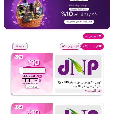
الموصى به
كوبونات
(
31
)
عروض
(
0
)
جديد
10
%
خصم
احصل على كوبون
QYUBIC
13
الاستخدامات
0
23
15
143
كوبون دكتور نوتريشن – وفّر 10% فورًا
أيام
ساعات
دقائق
ثوان
على كل شيء في الكويت
زر اي ستور
اقرأ المزيد
وفّر 10% فورًا مع كود دكتور نوتريشن هذا على كل شيء. استرد الآن
للحصول على خصومات حصرية عبر الفئات الأعلى مثل التغذية الرياضية،
الفيتامينات، إدارة الوزن، الأطعمة الصحية والمزيد.
10
%
دكتور نيوترشن
الأحكام والشروط