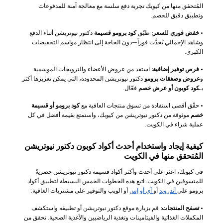
المُتحقق منها من كيوبك تجربة دفع سلسة مع معالجة آمنة للمدفوعات
وتطبيق دقيق للخصم.
•
خفض فوري للسعر:
طبّق
كود برومو قسيمة
دكتور نيوتريشن أثناء الدفع
وشاهد الإجمالي يُحدَّث فوراً—دون الحاجة إلى انتظار مواسم التخفيضات
الكبرى.
•
فرص توفير إضافية:
استفد من عروض الأعضاء والترويجات الموسمية
و
عروض وصفقات برومو
دكتور نيوتريشن المحدودة، التي يمكن تعزيزها أكثر
بـ
كود كوبون أو عرض خصم
فعّال.
• حقّق أقصى استفادة من تسوق منتجات العافية مع
كود برومو أو قسيمة
خصم
موثوقة من دكتور نيوتريشن من كيوبك، واستمتع بقيمة أفضل في كل
عملية شراء في الكويت.
كيفية إيجاد واستخدام أحدث أكواد كوبون دكتور نيوتريشن
المُتحقق منها في الكويت
في كيوبك، اعثر على أحدث وأكثر أكواد قسيمة دكتور نيوتريشن حصريةً
للمتسوقين في الكويت. اتبع هذه الخطوات الخمس البسيطة لتطبيق أكواد
برومو على
أندرويد
أو
آي أو إس
أو الويب والتوفير على مشتريات العافية:
•
تصفح المنتجات:
قم بزيارة موقع دكتور نيوتريشن أو تطبيقه واستكشف
المكملات الغذائية والفيتامينات وتغذية الرياضيين والأغذية الصحية. تحقق من