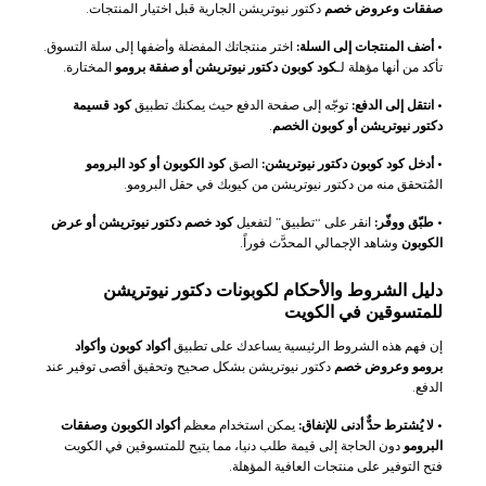
صفقات وعروض خصم
دكتور نيوتريشن الجارية قبل اختيار المنتجات.
•
أضف المنتجات إلى السلة:
اختر منتجاتك المفضلة وأضفها إلى سلة التسوق.
تأكد من أنها مؤهلة لـ
كود كوبون دكتور نيوتريشن أو صفقة برومو
المختارة.
•
انتقل إلى الدفع:
توجّه إلى صفحة الدفع حيث يمكنك تطبيق
كود قسيمة
دكتور نيوتريشن أو كوبون الخصم
.
•
أدخل كود كوبون دكتور نيوتريشن:
الصق
كود الكوبون أو كود البرومو
المُتحقق منه من دكتور نيوتريشن من كيوبك في حقل البرومو.
•
طبّق ووفّر:
انقر على “تطبيق” لتفعيل
كود خصم دكتور نيوتريشن أو عرض
الكوبون
وشاهد الإجمالي المحدَّث فوراً.
دليل الشروط والأحكام لكوبونات دكتور نيوتريشن
للمتسوقين في الكويت
إن فهم هذه الشروط الرئيسية يساعدك على تطبيق
أكواد كوبون وأكواد
برومو وعروض خصم
دكتور نيوتريشن بشكل صحيح وتحقيق أقصى توفير عند
الدفع.
•
لا يُشترط حدٌّ أدنى للإنفاق:
يمكن استخدام معظم
أكواد الكوبون وصفقات
البرومو
دون الحاجة إلى قيمة طلب دنيا، مما يتيح للمتسوقين في الكويت
فتح التوفير على منتجات العافية المؤهلة.