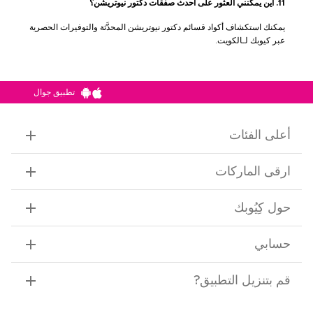
11. أين يمكنني العثور على أحدث صفقات دكتور نيوتريشن؟
يمكنك استكشاف أكواد قسائم دكتور نيوتريشن المحدَّثة والتوفيرات الحصرية
عبر كيوبك لـالكويت.
تطبيق جوال
أعلى الفئات
ارقى الماركات
حول كِيُوبك
حسابي
قم بتنزيل التطبيق
?