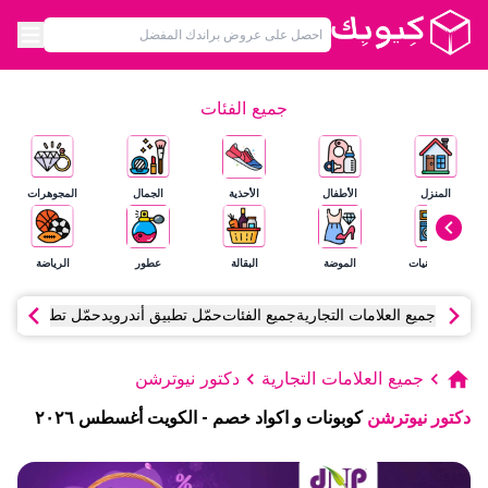
جميع الفئات
المنزل
الأطفال
الأحذية
الجمال
المجوهرات
الإلكترونيات
الموضة
البقالة
عطور
الرياضة
جميع العلامات التجارية
جميع الفئات
حمّل تطبيق أندرويد
حمّل تطبيق آي أ
جميع العلامات التجارية
دكتور نيوترشن
دكتور نيوترشن
كوبونات و اكواد خصم
-
الكويت
أغسطس
٢٠٢٦