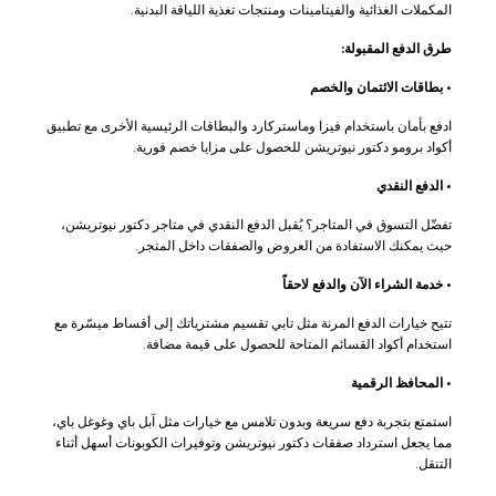
المكملات الغذائية والفيتامينات ومنتجات تغذية اللياقة البدنية.
طرق الدفع المقبولة:
•
بطاقات الائتمان والخصم
ادفع بأمان باستخدام فيزا وماستركارد والبطاقات الرئيسية الأخرى مع تطبيق
أكواد برومو دكتور نيوتريشن للحصول على مزايا خصم فورية.
•
الدفع النقدي
تفضّل التسوق في المتاجر؟ يُقبل الدفع النقدي في متاجر دكتور نيوتريشن،
حيث يمكنك الاستفادة من العروض والصفقات داخل المتجر.
•
خدمة الشراء الآن والدفع لاحقاً
تتيح خيارات الدفع المرنة مثل تابي تقسيم مشترياتك إلى أقساط ميسّرة مع
استخدام أكواد القسائم المتاحة للحصول على قيمة مضافة.
•
المحافظ الرقمية
استمتع بتجربة دفع سريعة وبدون تلامس مع خيارات مثل آبل باي وغوغل باي،
مما يجعل استرداد صفقات دكتور نيوتريشن وتوفيرات الكوبونات أسهل أثناء
التنقل.