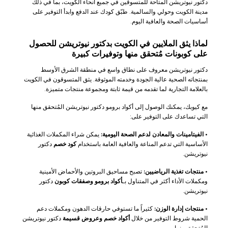
دكتور نيوتريشن المتاحة للمتسوقين في جميع أنحاء الكويت، بما في ذلك
مدينة الكويت وحولي والسالمية. طبّق كودك عند الدفع وابدأ التوفير على
أساسيات الصحة والعافية اليوم.
لماذا يثق الملايين في الكويت بدكتور نيوتريشن للحصول
على كوبونات مُتحقق منها وتوفيرات كبيرة
دكتور نيوتريشن معروف على نطاق واسع في منطقة الشرق الأوسط
بمنتجاته الصحية عالية الجودة وخدمته الموثوقة. يثق المتسوقون في الكويت
بالعلامة التجارية لما تقدمه من قيمة ثابتة ومجموعة منتجات متميزة.
مع كيوبك، يمكنك الوصول إلى أكواد برومو دكتور نيوتريشن المُتحقق منها
التي تساعدك على التوفير على:
•
الفيتامينات والمعادن لدعم الصحة اليومية:
يمكن شراء المكملات الغذائية
الأساسية التي تدعم المناعة والعافية العامة باستخدام
كود خصم
دكتور
نيوتريشن.
•
منتجات تغذية الرياضيين:
تصبح مساحيق البروتين والأحماض الأمينية
ومكملات الأداء أكثر في المتناول بـ
أكواد برومو وصفقات كوبون
دكتور
نيوتريشن.
•
منتجات إدارة الوزن:
كثيراً ما تستوفي حارقات الدهون ومكملات دعم
الحمية شروط التوفير من خلال
أكواد خصم وعروض قسيمة
دكتور نيوتريشن