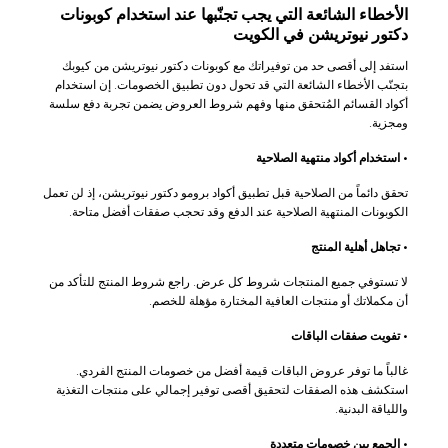
الأخطاء الشائعة التي يجب تجنّبها عند استخدام كوبونات
دكتور نيوتريشن في الكويت
استفد إلى أقصى حد من توفيراتك مع كوبونات دكتور نيوتريشن من كيوبك
بتجنّب الأخطاء الشائعة التي قد تحول دون تطبيق الخصومات. إن استخدام
أكواد القسائم المُتحقق منها وفهم شروط العروض يضمن تجربة دفع سلسة
ومجزية.
•
استخدام أكواد منتهية الصلاحية
تحقق دائماً من الصلاحية قبل تطبيق أكواد برومو دكتور نيوتريشن، إذ لن تعمل
الكوبونات المنتهية الصلاحية عند الدفع وقد تحجب صفقات أفضل متاحة.
•
تجاهل أهلية المنتج
لا تستوفي جميع المنتجات شروط كل عرض. راجع شروط المنتج للتأكد من
أن مكملاتك أو منتجات العافية المختارة مؤهلة للخصم.
•
تفويت صفقات الباقات
غالباً ما توفر عروض الباقات قيمة أفضل من خصومات المنتج الفردي.
استكشف هذه الصفقات لتحقيق أقصى توفير إجمالي على منتجات التغذية
واللياقة البدنية.
•
الجمع بين خصومات متعددة