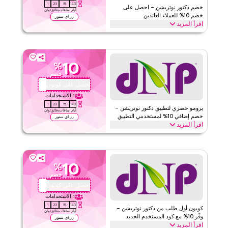
0
23
15
143
خصم دكتور نوتريشن – احصل على
أيام
ساعات
دقائق
ثوان
خصم 10% للعملاء العائدين
زر اي ستور
اقرأ المزيد
تعود إلى دكتور نوتريشن؟ استرد كود الكوبون الخاص بالولاء هذا لتوفير
10% فورًا على طلبك التالي. استمتع بمكافآت خاصة وخصومات في جميع
أنحاء الموقع اليوم.
10
%
دكتور نيوترشن
الأحكام والشروط
خصم
الحد الأدنى للطلب
لا شيء
احصل على كوبون
QYUBIC
ينطبق على
ويب/تطبيق
1
الاستخدامات
0
23
15
143
الفئات
على مستوى الموقع
برومو حصري لتطبيق دكتور نوتريشن –
أيام
ساعات
دقائق
ثوان
خصم إضافي 10% لمستخدمي التطبيق
زر اي ستور
اقرأ المزيد
قيّمنا
احصل على خصم إضافي 10% عند التسوق عبر تطبيق دكتور نوتريشن.
حمل الآن وطبّق كود البرومو هذا للحصول على توفير حصري عبر التطبيق
اقرأ أقل
على جميع مشترياتك.
10
%
دكتور نيوترشن
الأحكام والشروط
خصم
الحد الأدنى للطلب
لا شيء
احصل على كوبون
QYUBIC
ينطبق على
ويب/تطبيق
1
الاستخدامات
0
23
15
143
الفئات
على مستوى الموقع
كوبون أول طلب من دكتور نوتريشن –
أيام
ساعات
دقائق
ثوان
وفّر 10% مع كود المستخدم الجديد
زر اي ستور
اقرأ المزيد