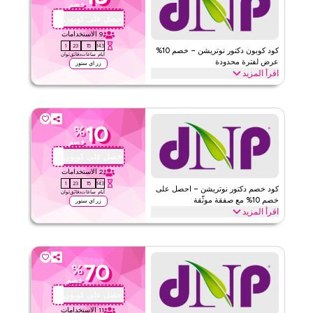
خصم
الحد الأدنى للطلب
لا شيء
احصل على كوبون
QYUBIC
ينطبق على
ويب/تطبيق
9
الاستخدامات
0
23
15
143
الفئات
على مستوى الموقع
كود كوبون دكتور نوتريشن – خصم 10%
أيام
ساعات
دقائق
ثوان
عرض لفترة محدودة
زر اي ستور
اقرأ المزيد
قيّمنا
احصل على خصم 10% عبر جميع الفئات مع كود البرومو هذا من دكتور
نوتريشن لفترة محدودة. استرد الآن لتوفير فوري وشحن مجاني على كل
اقرأ أقل
طلب.
10
%
دكتور نيوترشن
الأحكام والشروط
خصم
الحد الأدنى للطلب
لا شيء
احصل على كوبون
QYUBIC
ينطبق على
ويب/تطبيق
2
الاستخدامات
0
23
15
143
الفئات
على مستوى الموقع
كود خصم دكتور نوتريشن – احصل على
أيام
ساعات
دقائق
ثوان
خصم 10% مع صفقة موثّقة
زر اي ستور
اقرأ المزيد
قيّمنا
احصل على خصم 10% على جميع العناصر مع هذا العرض الموثّق من دكتور
نوتريشن. طبّق عند إتمام الشراء للحصول على توفير في جميع أنحاء الموقع
اقرأ أقل
واستمتع بقيمة إضافية على عملية الشراء بأكملها اليوم.
70
%
دكتور نيوترشن
الأحكام والشروط
خصم
الحد الأدنى للطلب
لا شيء
احصل على كوبون
QYUBIC
ينطبق على
ويب/تطبيق
11
الاستخدامات