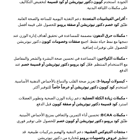
الجودة. استخدم
كوبون دكتور نيوتريشن أو كود قسيمة
لتخفيض التكاليف
على مكملات اللياقة البدنية.
•
أقراص الفيتامينات المتعددة:
دعم التغذية اليومية للمناعة والصحة العامة.
طبّق
كود خصم دكتور نيوتريشن أو صفقة برومو
للحصول على قيمة أفضل.
•
مكملات حرق الدهون:
مصممة للمساعدة في تحقيق أهداف إدارة الوزن عند
دمجها مع نمط حياة نشط. اجمع
صفقات وخصومات كوبون
دكتور نيوتريشن
للحصول على توفيرات إضافية.
•
مكملات الكولاجين:
المساعدة في تحسين صحة البشرة والشعر والمفاصل
مع الاستخدام المنتظم. فعّل
كود برومو دكتور نيوتريشن أو قسيمة خصم
عند
الدفع.
•
كبسولات أوميغا-3:
تعزيز صحة القلب والدماغ بالأحماض الدهنية الأساسية.
استخدم
كود كوبون دكتور نيوتريشن أو عرضاً خاصاً
للتوفير أكثر.
•
مكملات زيادة الكتلة العضلية:
دعم زيادة الوزن الصحية وتطوير العضلات.
استرد
كود قسيمة دكتور نيوتريشن أو صفقة كوبون
قبل الدفع.
•
مكملات BCAA:
تحسين أداء التمرين والتعافي بمزيج الأحماض الأمينية.
طبّق
كود برومو دكتور نيوتريشن أو كوبون خصم
للحصول على توفير فوري.
•
منتجات الديتوكس العشبية:
دعم التنقية والهضم بتركيبات طبيعية. قد
تنطبق
عروض وخصومات برومو
مُختارة من دكتور نيوتريشن.