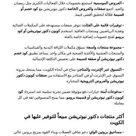
•
العروض الموسمية:
استمتع بخصومات خلال الفعاليات الكبرى مثل رمضان
والعيد. اجمع
صفقات والعروض الخاصة
دكتور نيوتريشن مع
كود خصم أو
قسيمة
فعّالة لتحقيق أقصى قيمة.
•
توفيرات قائمة على الفئات:
تتوفر صفقات مستهدفة على المكملات الغذائية
وتغذية الرياضيين ومنتجات العافية. استخدم
كوبون دكتور نيوتريشن أو كود
برومو
لفتح خصومات إضافية خاصة بالفئة.
•
مجموعة منتجات واسعة:
تسوّق مكملات اللياقة البدنية والفيتامينات
والمنتجات العشبية والأغذية الصحية في مكان واحد. يساعد تطبيق
كود خصم
دكتور نيوتريشن أو صفقة قسيمة
على تخفيض التكلفة الإجمالية.
•
التسوق عبر الإنترنت والمتاجر:
متاح في أنحاء الكويت، مما يمنحك مرونة
التسوق عبر الإنترنت أو في المتاجر مع الاستفادة من
صفقات كوبون دكتور
نيوتريشن والعروض الترويجية
المختارة.
•
مدفوعات آمنة:
خيارات دفع موثوقة تضمن تجربة سلسة عند استرداد
كود
كوبون دكتور نيوتريشن أو قسيمة برومو
، مما يمنح المتسوقين ثقة في كل
معاملة.
أكثر منتجات دكتور نيوتريشن مبيعاً للتوفير عليها في
الكويت
•
مساحيق بروتين الواي:
دعم تعافي العضلات وبناء القوة بمزيج بروتين عالي