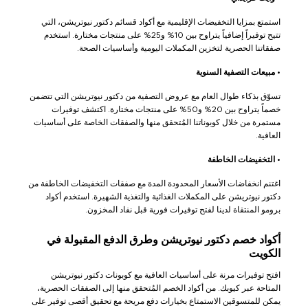
استمتع بمزايا التخفيضات الإقليمية مع أكواد قسائم دكتور نيوتريشن، التي
تتيح توفيراً إضافياً يتراوح بين 10% و25% على منتجات مختارة. استخدم
صفقاتنا الحصرية لتخزين المكملات اليومية وأساسيات الصحة.
•
مبيعات التصفية السنوية
تسوّق بذكاء طوال العام مع عروض التصفية من دكتور نيوتريشن التي تتضمن
خصماً يتراوح بين 20% و50% على منتجات مختارة. اكتشف توفيرات
مستمرة من خلال كوبوناتنا المُتحقق منها والصفقات الخاصة على أساسيات
العافية.
•
التخفيضات الخاطفة
اغتنم انخفاضات الأسعار المحدودة المدة مع صفقات التخفيضات الخاطفة من
دكتور نيوتريشن على المكملات الغذائية والتغذية الشهيرة. استخدم أكواد
برومو المنتقاة لدينا لفتح توفيرات فورية قبل نفاد المخزون.
أكواد خصم دكتور نيوتريشن وطرق الدفع المقبولة في
الكويت
افتح توفيرات مرنة على أساسيات العافية مع كوبونات دكتور نيوتريشن
المتاحة عبر كيوبك. من أكواد الخصم المُتحقق منها إلى الصفقات الحصرية،
يمكن للمتسوقين الاستمتاع بخيارات دفع مريحة مع تحقيق أقصى توفير على