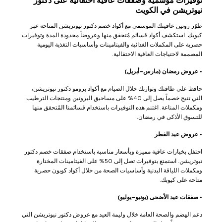
توفيرات موسمية وصفقات عافية احتفالية على دكتور
نيوتريشن في الكويت
طوّر روتين عافيتك الموسمي مع أكواد خصم دكتور نيوتريشن المتاحة عبر
كيوبك. استكشف أكواد قسائم مُتحقق منها وعروضاً محدودة المدة وتوفيرات
حصرية على المكملات الغذائية والفيتامينات وأساسيات التغذية اليومية
المصممة لاحتياجات العافية الاحتفالية.
•
عروض رمضان (مارس–أبريل)
حافظ على طاقتك وتوازنك خلال الصيام مع أكواد برومو دكتور نيوتريشن،
التي تتيح خصماً يصل إلى 40% على مساحيق البروتين ومنتجات الترطيب
ومكملات المناعة. اغتنم هذه التوفيرات باستخدام قسائمنا المُتحقق منها
للتسوق الأذكى في رمضان.
•
عروض عيد الفطر
احتفل بخيارات عافية مميزة وبأسعار مناسبة باستخدام صفقات خصم دكتور
نيوتريشن. استمتع بتوفيرات تصل إلى 50% على الفيتامينات المختارة
ومكملات اللياقة البدنية وأساسيات الصحة من خلال أكواد كوبون حصرية
متاحة على كيوبك.
•
صفقات عيد الأضحى (يونيو–يوليو)
دعم الهضم والصحة العامة خلال وليمة العيد مع عروض دكتور نيوتريشن التي