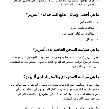
فرص توفير:
استفد من كود خصم ألبيردز للحصول على أفضل الأسعار
ودعم الممارسات المستدامة.
ما هي أفضل وسائل الدفع المتاحة لدى ألبيردز؟
بطاقات فيزا
بطاقات ماستر كارد
بطاقات أمريكان إكسبريس
باي بال
ما هي سياسة الشحن الخاصة لدى ألبيردز؟
توفر ألبيردز خيارات شحن عادية وسريعة. يعتمد وقت التوصيل على موقعك
وسيتم توضيح الوقت المقدر عند الدفع. غالبًا ما يكون الشحن مجانيًا للطلبات
التي تزيد عن مبلغ معين.
ما هي سياسة الاسترجاع والاسترداد لدى ألبيردز؟
تقدم ألبيردز سياسة استرجاع مرنة لمدة 30 يومًا. إذا لم تكن راضيًا تمامًا عن
مشترياتك، يمكنك إرجاعها واسترداد كامل المبلغ دون أي أسئلة. يجب أن
تكون المنتجات في حالتها الأصلية. لا يمكن استرجاع المنتجات التي تم
شراؤها ضمن العروض النهائية.