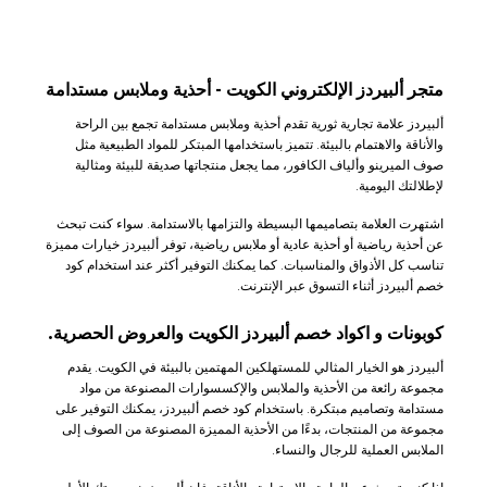
متجر ألبيردز الإلكتروني الكويت - أحذية وملابس مستدامة
ألبيردز علامة تجارية ثورية تقدم أحذية وملابس مستدامة تجمع بين الراحة
والأناقة والاهتمام بالبيئة. تتميز باستخدامها المبتكر للمواد الطبيعية مثل
صوف الميرينو وألياف الكافور، مما يجعل منتجاتها صديقة للبيئة ومثالية
لإطلالتك اليومية.
اشتهرت العلامة بتصاميمها البسيطة والتزامها بالاستدامة. سواء كنت تبحث
عن أحذية رياضية أو أحذية عادية أو ملابس رياضية، توفر ألبيردز خيارات مميزة
تناسب كل الأذواق والمناسبات. كما يمكنك التوفير أكثر عند استخدام كود
خصم ألبيردز أثناء التسوق عبر الإنترنت.
كوبونات و اكواد خصم
ألبيردز
الكويت والعروض الحصرية.
ألبيردز هو الخيار المثالي للمستهلكين المهتمين بالبيئة في الكويت. يقدم
مجموعة رائعة من الأحذية والملابس والإكسسوارات المصنوعة من مواد
مستدامة وتصاميم مبتكرة. باستخدام كود خصم ألبيردز، يمكنك التوفير على
مجموعة من المنتجات، بدءًا من الأحذية المميزة المصنوعة من الصوف إلى
الملابس العملية للرجال والنساء.