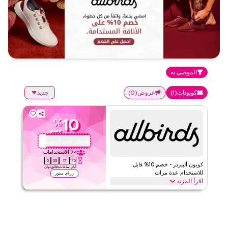
الموصى به
كوبونات
(
1
)
عروض
(
0
)
جديد
10
%
خصم
احصل على كوبون
MM11
74
الاستخدامات
4
33
17
145
كوبون ألبيردز - خصم 10% قابل
أيام
ساعات
دقائق
ثوان
للاستخدام عدة مرات
زر اي ستور
اقرأ المزيد
استمتع بخصم يصل إلى 10% مع ألبيردز، واحصل على خصم على جميع
المنتجات بالسعر الكامل وكذلك المنتجات المخفضة. العرض متاح على
الموقع والتطبيق.
ألبيردز
الأحكام والشروط