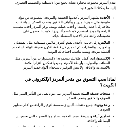
تقدم ألبيردز مجموعة مختارة بعناية تجمع بين الاستدامة والتصميم العصري.
إليك ما يمكنك العثور عليه:
الأحذية:
تشتهر ألبيردز بأحذيتها الخفيفة والمريحة المصنوعة من مواد
طبيعية مثل صوف الميرينو وألياف الكافور وقصب السكر. سواء كنت
بحاجة إلى أحذية رياضية أو أحذية عملية يومية، توفر ألبيردز أحذية مصممة
للراحة والجودة. استخدم كود خصم ألبيردز الكويت للحصول على
تخفيضات رائعة على الأحذية المفضلة لديك.
الملابس:
إلى جانب الأحذية، تقدم ألبيردز ملابس مستدامة مثل القمصان
والجوارب والسترات. تم تصميم كل قطعة لتكون صديقة للبيئة باستخدام
أقمشة مريحة ومتينة تناسب احتياجاتك اليومية.
الإكسسوارات:
أكمل إطلالتك بمجموعة الإكسسوارات من ألبيردز، مثل
الحقائب والجوارب وأربطة الأحذية. جميعها تعكس التزام العلامة
بالاستدامة والأناقة. ولا تنسَ التوفير باستخدام أكواد خصم ألبيردز.
لماذا يجب التسوق من متجر ألبيردز الإلكتروني في
الكويت؟
منتجات صديقة للبيئة:
تعتمد ألبيردز على مواد تقلل من التأثير البيئي مثل
الصوف والكافور وقصب السكر.
راحة وجودة:
جميع منتجات ألبيردز مصممة لتوفير الراحة مع أعلى معايير
الجودة.
تصاميم أنيقة وبسيطة:
تتميز العلامة بتصاميمها العصرية التي تجمع بين
البساطة والأناقة.