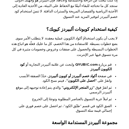
إذا كنت تبحث عن الراحة والاستدامة والأناقة، فإن ألبيردز هو وجهتك الأولى.
ستجد كل ما تحتاجه للبقاء أنيقًا مع الحفاظ على البيئة، من الأحذية العادية إلى
الأحذية الرياضية والقمصان المريحة والسترات الدافئة. لا تنسَ استخدام كود
خصم ألبيردز لتوفير المزيد عند التسوق.
كيفية استخدام كوبونات ألبيردز كيوبك؟
لا يجب أن يكون استخدامُ أكواد الكوبون عملية معقدة. لا يتطلب الأمر سوى
بضع خطوات بسيطة. للاستفادة من هذا الخصم، كل ما عليك فعلُه هو اتباع هذه
الخطوات البسيطة والحصول على صفقات وعروض وخصومات مثيرة في كل
مرة تتسوق فيها عبر الإنترنت.
قم بزيارة
QYUBIC.com
وابحث عن علامة ألبيردز التجارية أو
كود
الكوبون ألبيردز
.
في صفحة
أكواد خصم ألبيردز أو كوبون ألبيردز
، حدّدْ الصفقة الأنسب
وانقرْ على
"احصل على الكوبون"
، فيتم نسخ الكود.
ثم انقرْ فوق
"زر المتجر الإلكتروني"
والذي يتم إعادة توجيهه إلى موقع
ألبيردز الرسمي.
ثم املأ عربة التسوق بالعناصر المطلوبة وتوجهْ إلى الخروج
الصق الكود في قسم "طبّق الكود"، ثم احصل على خصم فوري على
إجمالي قيمة سلة التسوق.
مجموعة ألبيردز المستدامة الواسعة