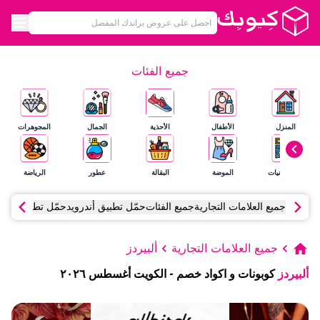
جميع الفئات
المنزل
الأطفال
الأحذية
الجمال
المجوهرات
الإلكترونيات
الموضة
البقالة
عطور
الرياضة
جميع العلامات التجارية
جميع الفئات
حمّل تطبيق أندرويد
حمّل تطبيق آي أ
جميع العلامات التجارية
ألبيردز
ألبيردز
كوبونات و اكواد خصم
-
الكويت
أغسطس
٢٠٢٦