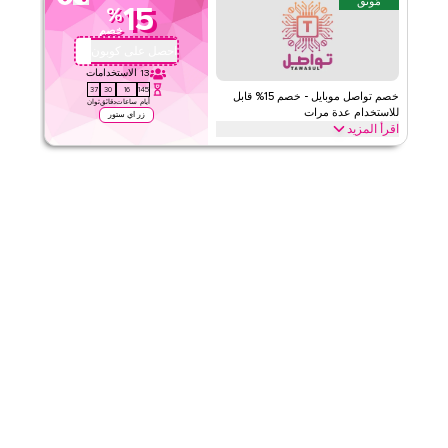
مُوثَّق
تواصل
الأحكام والشروط
15
%
خصم
الحد الأدنى للطلب
لا شيء
احصل على كوبون
QBC1
ينطبق على
ويب/تطبيق
13
الاستخدامات
الفئات
على مستوى الموقع
37
30
16
145
خصم تواصل موبايل - خصم 15% قابل
أيام
ساعات
دقائق
ثوان
للاستخدام عدة مرات
زر اي ستور
قيّمنا
اقرأ المزيد
احصل على خصم 15% مع تواصل موبايل. هذا الخصم متاح لكل من العملاء
اقرأ أقل
الجدد والحاليين عند شراء أي باقة بيانات الشريحة المدمجة.
تواصل
الأحكام والشروط
الحد الأدنى للطلب
لا شيء
ينطبق على
ويب/تطبيق
الفئات
على مستوى الموقع
قيّمنا
اقرأ أقل