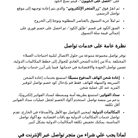
على
"احصل على الكوبون"
، فيتم نسخ الكود.
ثم انقرْ فوق
"زر المتجر الإلكتروني"
والذي يتم إعادة توجيهه إلى موقع
تواصل الرسمي.
ثم املأ عربة التسوق بالعناصر المطلوبة وتوجهْ إلى الخروج
الصق الكود في قسم "طبّق الكود"، ثم احصل على خصم فوري على
إجمالي قيمة سلة التسوق.
نظرة عامة على خدمات تواصل
توفر تواصل مجموعة متنوعة من حلول الاتصال لتلبية احتياجات العملاء
المختلفة. بدءًا من إعادة الشحن العادي للجوال إلى خطط المكالمات الدولية،
تضمن تواصل الجودة والاقتصادية في خدماتها. فيما يلي أبرز خدمات تواصل:
إعادة شحن الهاتف المدفوع مسبقًا:
استمتع بخدمات إعادة الشحن
السريعة والسهلة للهاتف. فقط قم بإدخال كود خصم تواصل لتوفير
المزيد عند كل عملية شحن.
سداد الفواتير:
استمتع بطريقة آمنة ومبسطة لسداد الفواتير إلكترونيًا،
بدعم من منصة تواصل. استخدم أكواد الخصم لجعل عمليات سداد الفواتير
أقل تكلفة.
المكالمات الدولية:
لمحبي التواصل مع الأهل والأصدقاء في الخارج، تقدم
تواصل خدمات المكالمات الدولية مع باقات اقتصادية. مع أكواد تواصل
المناسبة، يمكنك تخفيض تكلفة المكالمات الدولية بشكل كبير.
لماذا يجب علي شراء من متجر تواصل عبر الإنترنت في