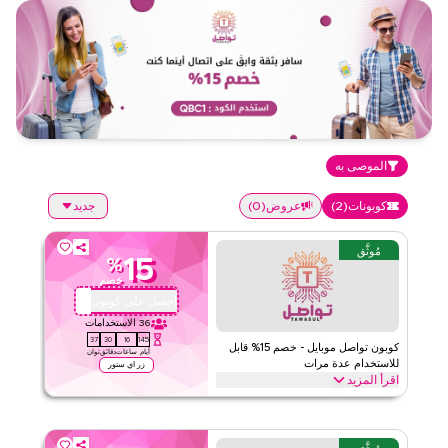
الموصى به
كوبونات
(
2
)
عروض
(
0
)
جديد
مُوثَّق
15
%
خصم
احصل على كوبون
QBC2
36
الاستخدامات
37
30
16
145
كوبون تواصل موبايل - خصم 15% قابل
أيام
ساعات
دقائق
ثوان
للاستخدام عدة مرات
زر اي ستور
اقرأ المزيد
احصل على خصم 15% مع تواصل موبايل. هذا الخصم متاح لكل من العملاء
الجدد والحاليين عند شراء أي باقة بيانات الشريحة المدمجة.