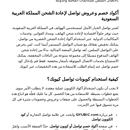
بالاتصال السلس للمكالمات المحلية والدولية.
أكواد خصم وعروض تواصل لإعادة الشحن المملكة العربية
السعودية
تُعتبر تواصل الخيار الأمثل لمستخدمي الهواتف في المملكة العربية السعودية،
حيث توفر حلولاً اقتصادية لإعادة شحن الهاتف، وسداد الفواتير، وخدمات
المكالمات الدولية. عبر استخدام أكواد إعادة الشحن الحصرية من تواصل،
يمكنك تخفيض نفقاتك مع ضمان التواصل المستمر أينما كنت. لمن يحرص
على التواصل السلس، تُعد تواصل المنصة المثالية. بدءًا من إعادة شحن
الهاتف المدفوع مسبقًا إلى مجموعة متنوعة من الباقات المخفضة، يمكنك
الاستمتاع بخدمات الاتصال الموثوقة بأسعار مخفضة. فقط قم بإدخال كود
خصم تواصل عند إتمام الطلب للاستفادة من هذه التخفيضات عبر كيوبك.
كيفية استخدام كوبونات تواصل كيوبك؟
لا يجب أن يكون استخدامُ أكواد الكوبون عملية معقدة. لا يتطلب الأمر سوى
بضع خطوات بسيطة. للاستفادة من هذا الخصم، كل ما عليك فعلُه هو اتباع هذه
الخطوات البسيطة والحصول على صفقات وعروض وخصومات مثيرة في كل
مرة تتسوق فيها عبر الإنترنت.
قم بزيارة
QYUBIC.com
وابحث عن علامة تواصل التجارية أو
كود
الكوبون تواصل
.
في صفحة
أكواد خصم تواصل أو كوبون تواصل
، حدّدْ الصفقة الأنسب وانقرْ