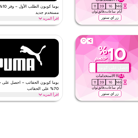
10
39
16
146
بوما ك
أيام
ساعات
دقائق
ثوان
مستخدم جديد
زر اي ستور
اقرأ المزيد
يق بوما. حمّل الآن وطبّق هذا كود برومو للحصول
احصل على خصم 10% على طلبك
رياتك.
فورًا والاستمتاع بتوفير كبير على كل شيء 
بوما
الأحكام والشروط
%
10
الحد الأدنى للطلب
خصم
ق
ينطبق على
ى الموقع
الفئات
X44
احصل على كوبون
11
الاستخدامات
10
39
16
146
بوما كوبون الحقائب – احصل على 
أيام
ساعات
دقائق
ثوان
70% على الحقائب
زر اي ستور
اقرأ المزيد
بّق عند الدفع لتحصل على توفيرات فورية
احصل على خصم حتى 70%
حقائب دفل، الحقائب الجانبية وحقائب الخص
بوما
الأحكام والشروط
الحد الأدنى للطلب
ق
ينطبق على