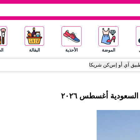
الموضة
الأحذية
البقالة
ال
بيق آي أو إس
كن شريكا
 السعودية
أغسطس
٢٠٢٦