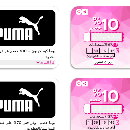
%
10
خصم
X44
احصل على كوبون
67
الاستخدامات
10
39
16
146
بوما كود كوبون – 10% خصم
أيام
ساعات
دقائق
ثوان
محدودة
زر اي ستور
اقرأ المزيد
آن للحصول على خصومات حصرية عبر أهم
احصل على 10% خصم عبر جميع الف
وشحن مجاني على كل طلب.
بوما
الأحكام والشروط
%
10
الحد الأدنى للطلب
خصم
ق
ينطبق على
ى الموقع
الفئات
X44
احصل على كوبون
27
الاستخدامات
10
39
16
146
بوما خصم - وفر حتى 70%
أيام
ساعات
دقائق
ثوان
المواسم/العطلات