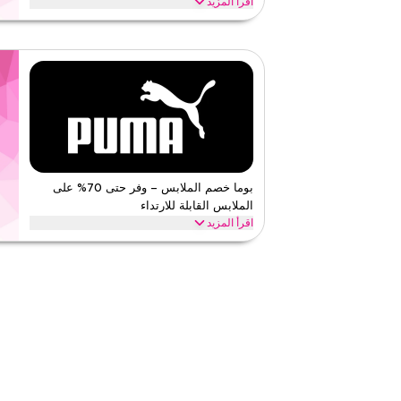
اقرأ المزيد
وفر حتى 70% مع هذا بوما خصم الموثوق على أهم التعاونا
بروناونس، بوما × لملم، بوما × جريملينز، والمزيد من الإصدار
بوما
الأحكام والشروط
الحد الأدنى للطلب
لا شيء
ينطبق على
ويب/تطبي
الفئات
على مستو
قيّمنا
بوما خصم الملابس – وفر حتى 70% على
الملابس القابلة للارتداء
اقرأ أقل
اقرأ المزيد
طبّق هذا بوما كود خصم لتوفير حتى 
الرياضية، الملابس المحتشمة وأكثر، وفر على كل شيء بأقل ا
بوما
الأحكام والشروط
الحد الأدنى للطلب
لا شيء
ينطبق على
ويب/تطبي
الفئات
على مستو
قيّمنا