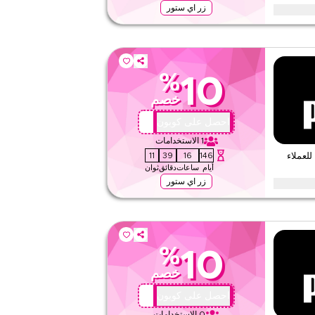
زر اي ستور
ون خلال المواسم الاحتفالية، بما في ذلك رمضان، عيد، الجمعة
عطلات. استبدل الآن.
%
10
لا شيء
خصم
ويب/تطبيق
على مستوى الموقع
X44
احصل على كوبون
1
الاستخدامات
قيّمنا
10
39
16
146
 10% خصم للعملاء
أيام
ساعات
دقائق
ثوان
اقرأ أقل
زر اي ستور
تعود إلى بوما؟ استبدل هذا كود كوبون الولاء لتوفير 10% فورًا على طلبك التالي. استمتع بمكافآت خاصة
%
10
لا شيء
خصم
ويب/تطبيق
على مستوى الموقع
X44
احصل على كوبون
0
الاستخدامات