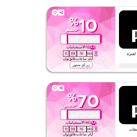
%
10
خصم
X44
احصل على كوبون
12
الاستخدامات
10
39
16
146
 عرض لفترة
أيام
ساعات
دقائق
ثوان
زر اي ستور
ئات مع هذا بوما كود برومو لفترة محدودة. استبدل الآن لتوفير فوري
%
70
لا شيء
خصم
ويب/تطبيق
على مستوى الموقع
X44
احصل على كوبون
40
الاستخدامات
قيّمنا
10
39
16
146
 على صفقات
أيام
ساعات
دقائق
ثوان
اقرأ أقل