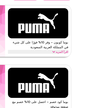
بوما كوبون – وفر 10% فورًا على كل شيء
في المملكة العربية السعودية
اقرأ المزيد
وفر 10% فورًا مع هذا بوما كود على كل شيء. استبدل ال
الفئات مثل الأحذية، الأزياء، الرياضة وأكثر.
بوما
الأحكام والشروط
الحد الأدنى للطلب
لا شيء
ينطبق على
ويب/تطبي
الفئات
على مستو
قيّمنا
بوما كود خصم – احصل على 10% خصم مع
صفقة موثوقة
اقرأ أقل