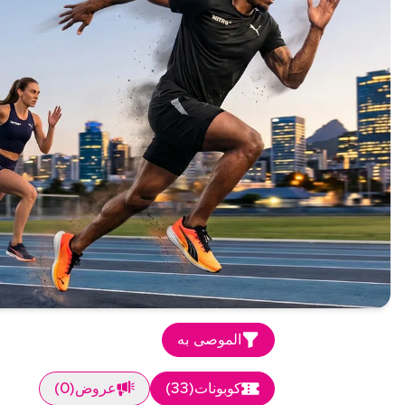
الموصى به
كوبونات
(
33
)
عروض
(
0
)