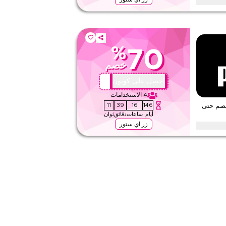
وما كود برومو على الإكسسوارات، بما في ذلك النظارات، الإكسسوارات
لإكسسوارات. ابدأ التوفير اليوم.
%
70
لا شيء
خصم
ويب/تطبيق
على مستوى الموقع
X44
احصل على كوبون
4
الاستخدامات
قيّمنا
10
39
16
146
خصم حتى
أيام
ساعات
دقائق
ثوان
اقرأ أقل
زر اي ستور
 الأحذية، بما في ذلك أحذية الجري والتدريب، الأحذية الطويلة،
رت، وغيرها من منتجات الأحذية. خصم لوقت محدود.
لا شيء
ويب/تطبيق
على مستوى الموقع
قيّمنا