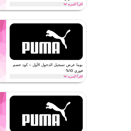
اقرأ المزيد
احصل على 10% خصم على جميع المنتجات مع هذا عرض ب
توفيرات على مستوى المتجر بالكامل واستمتع بقيمة إضافية عل
بوما
الأحكام والشروط
الحد الأدنى للطلب
لا شيء
ينطبق على
ويب/تطبي
الفئات
على مستو
قيّمنا
بوما عرض تسجيل الدخول الأول – كود خصم
فوري 10%
اقرأ أقل
اقرأ المزيد
بتوفير حصري على جميع المنتجات في سلة مشترياتك اليوم.
بوما
الأحكام والشروط
الحد الأدنى للطلب
لا شيء
ينطبق على
ويب/تطبي
الفئات
على مستو