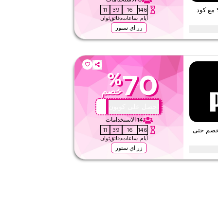
قيّمنا
10
39
16
146
وبون الطلب الأول – وفر 10% مع كود
أيام
ساعات
دقائق
ثوان
اقرأ أقل
زر اي ستور
 الأول مع هذا بوما كود كوبون الحصري. يمكن للعملاء الجدد استبداله
اليوم.
%
70
لا شيء
خصم
ويب/تطبيق
على مستوى الموقع
X44
احصل على كوبون
14
الاستخدامات
قيّمنا
10
39
16
146
خصم حتى
أيام
ساعات
دقائق
ثوان
اقرأ أقل
زر اي ستور
 مع هذا بوما كود كوبون على جميع الحقائب، بما في ذلك الحقائب الخلفية،
ر. استبدل اليوم.
لا شيء
ويب/تطبيق