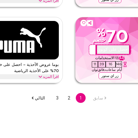
اقرأ المزيد
ت، بما في ذلك بوكيمون × بوما، بوما ×
افتح خصم حتى 70% مع هذا ب
ات الحصرية. احصل على هذه الصفقة الآن.
الرياضية، الجوارب عالية الأداء وغيرها من ا
بوما
الأحكام والشروط
%
70
الحد الأدنى للطلب
خصم
ق
ينطبق على
ى الموقع
الفئات
X44
احصل على كوبون
13
الاستخدامات
10
39
16
146
بوما عروض الأحذية – احصل على 
أيام
ساعات
دقائق
ثوان
70% على الأحذية الرياضية
زر اي ستور
اقرأ المزيد
70% على الملابس. من التيشرتات إلى القمصان، القمصان
وفر حتى 70% مع هذا بوما عرض على
لأسعار.
الأحذية الرياضية المستوحاة من موتورسبو
سابق
1
2
3
التالي
بوما
الأحكام والشروط
الحد الأدنى للطلب
ق
ينطبق على
ى الموقع
الفئات