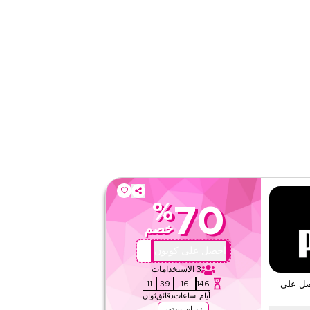
على مستوى الموقع
قيّمنا
اقرأ أقل
%
70
خصم
X44
احصل على كوبون
3
الاستخدامات
10
39
16
146
صل على
أيام
ساعات
دقائق
ثوان
زر اي ستور