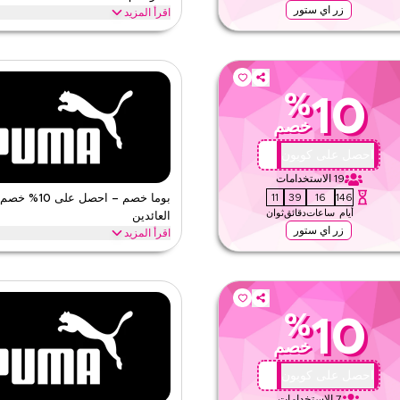
زر اي ستور
اقرأ المزيد
وما الموثوق. طبّق عند الدفع لتحصل على
وفر حتى 70% مع هذا بوما كود كوب
ى عملية الشراء اليوم.
السوداء، العودة إلى المدرسة وغيرها من ال
بوما
الأحكام والشروط
%
10
الحد الأدنى للطلب
خصم
ق
ينطبق على
ى الموقع
الفئات
X44
احصل على كوبون
19
الاستخدامات
10
39
16
146
بوما خصم – احصل على
أيام
ساعات
دقائق
ثوان
العائدين
زر اي ستور
اقرأ المزيد
جديد في بوما؟ سجّل الدخول لأول مرة وطبّق هذا بوما كوبون لتحصل على خصم 10% فوري. استمتع
وخصومات على المتجر بأكمله اليوم.
بوما
الأحكام والشروط
%
10
الحد الأدنى للطلب
خصم
ق
ينطبق على
ى الموقع
الفئات
X44
احصل على كوبون
7
الاستخدامات