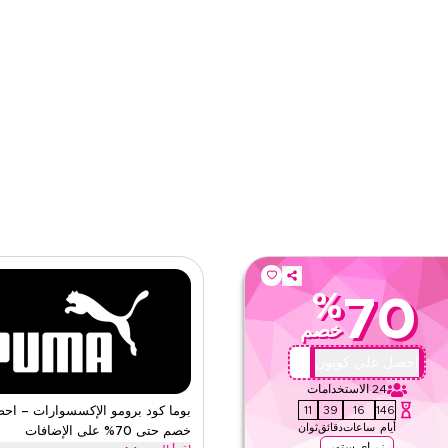
ى الموقع
الفئات
%
70
خصم
X44
احصل على كوبون
24
الاستخدامات
10
39
16
146
بوما كود برومو الإكسسوارات – اح
أيام
ساعات
دقائق
ثوان
خصم حتى 70% على الإضافات
زر اي ستور