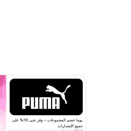
الفئات
على مستو
قيّمنا
اقرأ أقل
بوما خصم المجموعات – وفر حتى 70% على
جميع الإصدارات