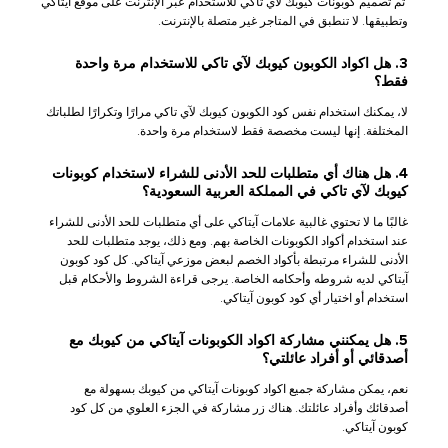
تم تصميم كوبونات كيوبك لآي تاكي للاستخدام عبر الإنترنت على موقع آيتاكي
وتطبيقها. لا تنطبق في المتاجر غير متصلة بالإنترنت.
3. هل اكواد الكوبون كيوبك لآي تاكي للاستخدام مرة واحدة
فقط؟
لا، يمكنك استخدام نفس كود الكوبون كيوبك لآي تاكي مرارًا وتكرارًا لطلباتك
المختلفة. إنها ليست مخصصة فقط لاستخدام مرة واحدة.
4. هل هناك أي متطلبات للحد الأدنى للشراء لاستخدام كوبونات
كيوبك لآي تاكي في المملكة العربية السعودية؟
غالبًا ما لا تحتوي غالبية علامات آيتاكي على أي متطلبات للحد الأدنى للشراء
عند استخدام أكواد الكوبونات الخاصة بهم. ومع ذلك، يوجد متطلبات للحد
الأدنى للشراء مرتبطة بأكواد الخصم لبعض موزعي آيتاكي. كل كود كوبون
آيتاكي لديه شروطه وأحكامه الخاصة. يرجى قراءة الشروط والأحكام قبل
استخدام أو اختيار أي كود كوبون آيتاكي.
5. هل يمكنني مشاركة اكواد الكوبونات آيتاكي من كيوبك مع
أصدقائي أو أفراد عائلتي؟
نعم، يمكن مشاركة جميع اكواد كوبونات آيتاكي من كيوبك بسهولة مع
أصدقائك وأفراد عائلتك. هناك زر مشاركة في الجزء العلوي من كل كود
كوبون آيتاكي.