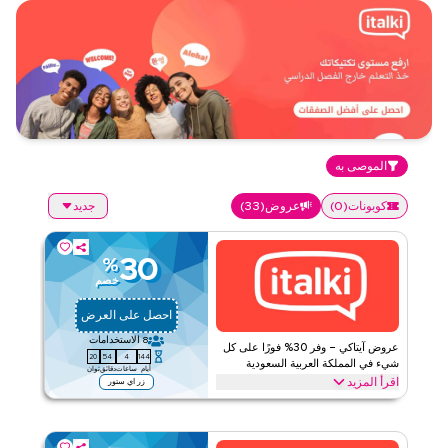
الموصى به
كوبونات
(
0
)
عروض
(
33
)
جديد
30
%
خصم
احصل على العرض
8
الاستخدامات
عروض آيتاكي – وفر 30% فورًا على كل
19
54
4
144
شيء في المملكة العربية السعودية
أيام
ساعات
دقائق
ثوان
اقرأ المزيد
زر اي ستور
وفر 30% فورًا مع عرض آيتاكي على دروس اللغة أونلاين، دروس المعلم
الفردية، التدريب اللغوي المهني، التحضير للامتحانات، والمزيد. استردّ الآن
لبروموات خاصة وتوفيرات اليوم.