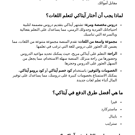
مقابل أموالك.
لماذا يجب أن أختار آيتاكي لتعلم اللغات؟
دروس مخصصة ومرنة:
تشتهر آيتاكي بتقديم دروس مصممة لتلبية
احتياجاتك الفردية وجدولك الزمني، مما يساعدك على التعلم بفعالية
وبالسرعة التي تناسبك.
مجموعة واسعة من اللغات:
تقدم المنصة مجموعة متنوعة من اللغات، مما
يضمن لك العثور على دروس للغة التي ترغب في تعلمها.
الراحة:
التعلم على آيتاكي مريح، حيث يمكنك تحديد مواعيد الدروس
وحضورها من راحة منزلك. المنصة سهلة الاستخدام، مما يجعل من
السهل العثور على الدروس وحجزها.
الخصومات والتوفير:
باستخدام
كود خصم آيتاكي
أو
كود برومو آيتاكي
،
يمكنك الاستمتاع بخصومات كبيرة على دروسك، مما يساعدك على توفير
المال أثناء تعلم لغات جديدة.
ما هي أفضل طرق الدفع في آيتاكي؟
فيزا
ماستركارد
بايبال
سترايب