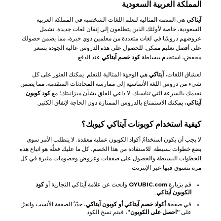
المملكة العربية السعودية
آيتاكي
هي المنصة المثالية لتعلم اللغات الشخصية في المملكة العربية
السعودية، خاصة لأولئك الذين يتطلعون إلى إتقان لغات جديدة. تشمل
عروضهم دروسًا في لغات متعددة من معلمين ذوي خبرة، مما يضمن حصولك
على أفضل تعليم ممكن. للحصول على هذه الدروس عالية الجودة بسعر
مخفض، استخدم ببساطة
كود خصم آيتاكي
عند الدفع.
لعشاق اللغات،
آيتاكي
هي الوجهة المثالية للتعلم. يمكنك العثور على كل
شيء من دروس اللغة الأساسية إلى ممارسة المحادثات المتقدمة، مما يضمن
تقدمك بالسرعة التي تناسبك. لا داعي للقلق بشأن ميزانيتك؛ مع
كود كوبون
آيتاكي
، يمكنك الاستمتاع بالدروس الممتازة دون الحاجة لإنفاق الكثير.
كيفية استخدام كوبونات آيتاكي كيوبك؟
لا يجب أن يكون استخدامُ أكواد الكوبون عملية معقدة. لا يتطلب الأمر سوى
بضع خطوات بسيطة. للاستفادة من هذا الخصم، كل ما عليك فعلُه هو اتباع هذه
الخطوات البسيطة والحصول على صفقات وعروض وخصومات مثيرة في كل
مرة تتسوق فيها عبر الإنترنت.
قم بزيارة
QYUBIC.com
وابحث عن علامة آيتاكي التجارية أو
كود
الكوبون آيتاكي
.
في صفحة
أكواد خصم آيتاكي أو كوبون آيتاكي
، حدّدْ الصفقة الأنسب وانقرْ
على
"احصل على الكوبون"
، فيتم نسخ الكود.