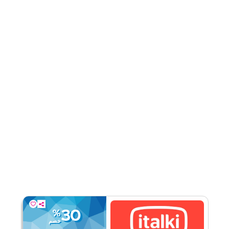
قيّمنا
اقرأ أقل
30
%
خصم