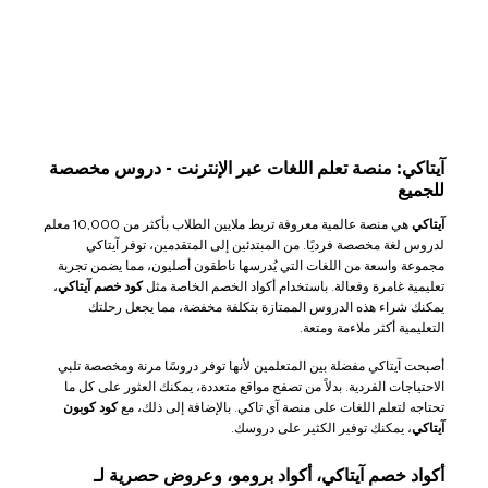
آيتاكي: منصة تعلم اللغات عبر الإنترنت - دروس مخصصة
للجميع
آيتاكي
هي منصة عالمية معروفة تربط ملايين الطلاب بأكثر من 10,000 معلم
لدروس لغة مخصصة فرديًا. من المبتدئين إلى المتقدمين، توفر آيتاكي
مجموعة واسعة من اللغات التي يُدرسها ناطقون أصليون، مما يضمن تجربة
تعليمية غامرة وفعالة. باستخدام أكواد الخصم الخاصة مثل
كود خصم آيتاكي
،
يمكنك شراء هذه الدروس الممتازة بتكلفة مخفضة، مما يجعل رحلتك
التعليمية أكثر ملاءمة ومتعة.
أصبحت آيتاكي مفضلة بين المتعلمين لأنها توفر دروسًا مرنة ومخصصة تلبي
الاحتياجات الفردية. بدلاً من تصفح مواقع متعددة، يمكنك العثور على كل ما
تحتاجه لتعلم اللغات على منصة آي تاكي. بالإضافة إلى ذلك، مع
كود كوبون
آيتاكي
، يمكنك توفير الكثير على دروسك.
أكواد خصم آيتاكي، أكواد برومو، وعروض حصرية لـ