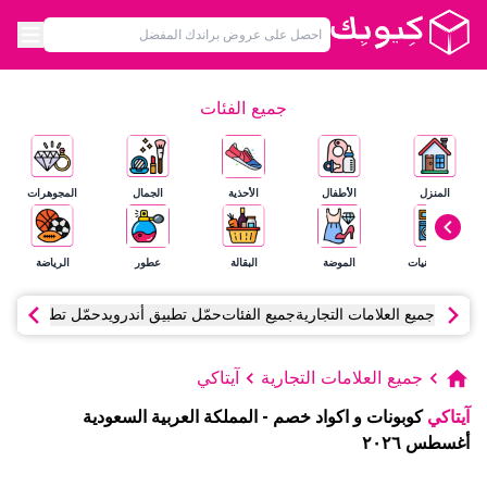
جميع الفئات
المنزل
الأطفال
الأحذية
الجمال
المجوهرات
الإلكترونيات
الموضة
البقالة
عطور
الرياضة
جميع العلامات التجارية
جميع الفئات
حمّل تطبيق أندرويد
حمّل تطبيق آي أ
جميع العلامات التجارية
آيتاكي
آيتاكي
كوبونات و اكواد خصم
-
المملكة العربية السعودية
أغسطس
٢٠٢٦