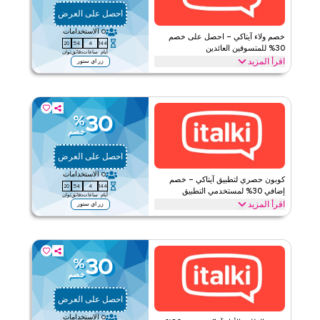
احصل على العرض
0
الاستخدامات
خصم ولاء آيتاكي – احصل على خصم
19
54
4
144
30% للمتسوقين العائدين
أيام
ساعات
دقائق
ثوان
اقرأ المزيد
زر اي ستور
العودة إلى آيتاكي؟ يمكن للعملاء الآن الاستمتاع بخصم 30% مع عرض
الولاء من آيتاكي. استردّ الآن لتوفيرات فورية وبروموات حصرية
للمستخدمين المخلصين.
30
%
آيتاكي
الأحكام والشروط
خصم
ينطبق على
ويب/تطبيق
احصل على العرض
الفئات
على مستوى الموقع
0
الاستخدامات
كوبون حصري لتطبيق آيتاكي – خصم
19
54
4
144
قيّمنا
إضافي 30% لمستخدمي التطبيق
أيام
ساعات
دقائق
ثوان
اقرأ المزيد
زر اي ستور
اقرأ أقل
احصل على خصم إضافي 30% مع برومو حصري لتطبيق آيتاكي. استردّ
اليوم لتوفيرات خاصة وعروض متاحة فقط عبر التطبيق.
آيتاكي
الأحكام والشروط
30
%
خصم
ينطبق على
ويب/تطبيق
الفئات
على مستوى الموقع
احصل على العرض
0
الاستخدامات