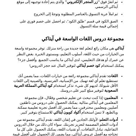
ثم انقرْ فوق
"زر المتجر الإلكتروني"
والذي يتم إعادة توجيهه إلى موقع
آيتاكي الرسمي.
ثم املأ عربة التسوق بالعناصر المطلوبة وتوجهْ إلى الخروج
الصق الكود في قسم "طبّق الكود"، ثم احصل على خصم فوري على
إجمالي قيمة سلة التسوق.
مجموعة دروس اللغات الواسعة في آيتاكي
آيتاكي
هي مكان رائع لتعلم لغة جديدة من راحة منزلك. توفر مجموعة واسعة
من الخيارات من حيث اللغة، أسلوب التعليم، ومستوى الخبرة. بغض النظر
عن عمرك أو هدفك التعليمي، لدى آيتاكي ما يناسب الجميع. وأفضل جزء؟
يمكنك استخدام
كود خصم آيتاكي
لتوفير المال عند حجز الدروس!
اللغات:
تقدم آيتاكي مجموعة رائعة من خيارات اللغات، مما يضمن أنك
تستطيع تعلم أي لغة تهمك. من الإسبانية، الفرنسية، والصينية إلى اللغات
الأقل شيوعًا، لديهم كل شيء. تذكر استخدام
كود آيتاكي المملكة العربية
السعودية
لتوفير مبلغ كبير على دروسك.
المعلمين:
إذا كنت تبحث عن تعليم شخصي وفعّال، فإن مجموعة
المعلمين في آيتاكي مثالية. يمكنك الحصول على دروس من ناطقين
أصليين ومعلمين محترفين، مما يضمن لك أفضل تجربة تعليمية ممكنة.
وبالطبع، لا تنسَ استخدام
أكواد كوبون آيتاكي
للاستمتاع بتوفير كبير.
أدوات التعلم:
لأولئك الجادين في إتقان اللغة، تقدم آيتاكي مجموعة من
أدوات التعلم المصممة لتعزيز تجربتك. سواء كان ذلك من خلال الدروس
التفاعلية، تبادل الثقافات، أو تقنيات اللغة، يمكنك الحصول على كل ما
تحتاجه مع أفضل عروض آيتاكي، مما يضمن لك الحصول على أفضل قيمة