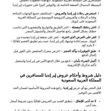
للمسافرين في المملكة العربية السعودية. اتبع هذه الخطوات الخمس
البسيطة لاستبدال الصفقة الخاصة بك والتوفير كثيرًا على حجوزات إير إنديا:
استعرض رحلات إير إنديا والعروض
-- استكشف جميع الوجهات المتاحة
وفئات الرحلات والعروض الترويجية الموسمية من المملكة العربية
السعودية على كيوبك.
اختر رحلتك المفضلة
-- اختر الطريق والتواريخ والمقصورة التي تناسب
خطتك بشكل أفضل. راجع تفاصيل الأسعار والشمول السفر.
انقر على العرض الذي اخترته
-- انقر على صفقة إير إنديا معتمدة من
كيوبك. سيتم إعادة توجيهك إلى إير إنديا، حيث يتم تطبيق الخصم تلقائيًا --
- لا يلزم كود.
طبق التوفيرات وأكد الحجز
-- اعرض سعرك المخفض على الفور قبل
إكمال الدفع.
أكمل الشراء بأمان
-- ادفع من خلال الدفع الآمن في إير إنديا واستقبل
تأكيد تذكرتك الإلكترونية.
دليل شروط وأحكام عروض إير إنديا للمسافرين في
المملكة العربية السعودية
قبل الحجز مع أي عرض
إير إنديا
، راجع هذه الشروط الأساسية لضمان الحد
الأقصى من التوفير:
لا حد أدنى للإنفاق
-- تنطبق العديد من العروض تلقائيًا بدون شروط أسعار
بحد أدنى.
عروض خاصة بالفئة
-- قد تنطبق بعض الصفقات على رجال الأعمال أو