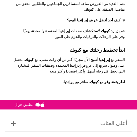
نعم، العديد من العروض متاحة للمسافرين الجماعيين والعائليين. تحقق من
تفاصيل الصفقة على
كيوبك
.
9. كيف أجد أفضل عرض إير إنديا اليوم؟
قم بزيارة
كيوبك
لاستكشاف صفقات
إير إنديا
المعتمدة والمحدثة يوميًا ---
وفر على الرحلات والترقيات والحزم على الفور.
ابدأ تخطيط رحلتك مع كيوبك
السفر مع
إير إنديا
أصبح الآن مجزيًا أكثر من أي وقت مضى. مع
كيوبك
، تحصل
على وصول سريع إلى عروض
إير إنديا
المعتمدة وصفقات السفر المختارة
التي تجعل كل رحلة أسهل وأكثر اقتصادا وأكثر متعة.
اطر بثقة. وفر مع كيوبك. سافر مع إير إنديا.
تطبيق جوال
أعلى الفئات