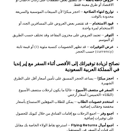
الاقتصاد أو طرق معينة فقط.
تواريخ انتهاء الصلاحية
-- احجز مبكرًا لأن المبيعات الموسمية والسريعة
محدودة بالوقت.
قيود الاستخدام
-- قد تقتصر بعض العروض على المسافرين الجدد أو
الاستخدام لمرة واحدة.
التوفر
-- تعتمد العروض على مخزون المقاعد وقد تختلف حسب الطريق
أو الموسم.
عرض التوفيرات
-- قد تظهر الخصومات كنسبة مئوية (٪) أو قيمة ثابتة
(currency) حسب الحجز.
نصائح لزيادة توفيراتك إلى الأقصى أثناء السفر مع إير إنديا
في المملكة العربية السعودية
احجز مبكرًا
-- يساعد الحجز المسبق على تأمين أسعار أقل على الطرق
الشهيرة.
السفر في منتصف الأسبوع
-- غالبًا ما يكون لرحلات منتصف الأسبوع
(الثلاثاء--الخميس) أسعار أرخص.
استخدم خصومات الطلاب
-- يمكن للطلاب المؤهلين الاستمتاع بأسعار
مخفضة وحقائب إضافية.
اجمع وفر
-- اجمع الرحلات مع إقامات الفنادق من خلال كيوبك للحصول
على توفيرات إضافية.
اجمع أميال Flying Returns
-- استرجع نقاط الولاء الخاصة بك مقابل
الترقيات أو السفر في المستقبل.