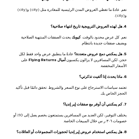
نعم. عادةً ما تغطي العروض المدن الرئيسية للمغادرة مثل (city) و(city)
و(city).
4. هل لهذه العروض الترويجية تاريخ انتهاء صلاحية؟
نعم. كل عرض محدود بالوقت.
كيوبك
يحدث الصفقات المنتهية الصلاحية
ويضيف صفقات جديدة بانتظام.
5. هل يمكنني دمج عروض متعددة؟
عادةً ما ينطبق عرض واحد فقط لكل
حجز، لكن المسافرين لا يزالون يكسبون
أميال Flying Returns
على
الأسعار المخفضة.
6. ماذا يحدث إذا ألغيت تذكرتي؟
تعتمد سياسات الاسترجاع على نوع السعر والشروط. تحقق دائمًا قبل تأكيد
الحجز الخاص بك.
7. كم يمكنني أن أوفر مع صفقات إير إنديا؟
يختلف التوفير، لكن العديد من المسافرين يستمتعون بخصم يصل إلى 10٪ أو
خصومات ٣٠٦ ر.س خلال المبيعات الخاصة.
8. هل يمكنني استخدام عروض إير إنديا لحجوزات المجموعات أو العائلات؟