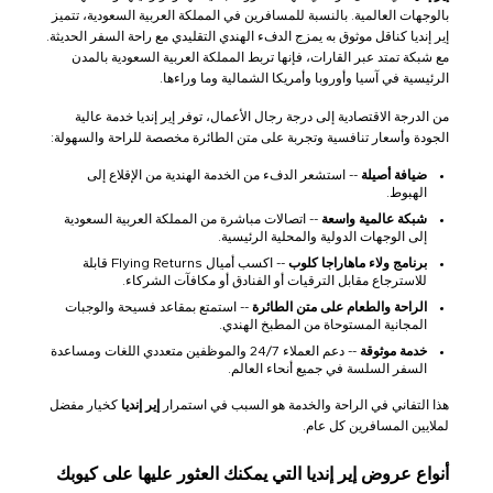
بالوجهات العالمية. بالنسبة للمسافرين في المملكة العربية السعودية، تتميز
إير إنديا كناقل موثوق به يمزج الدفء الهندي التقليدي مع راحة السفر الحديثة.
مع شبكة تمتد عبر القارات، فإنها تربط المملكة العربية السعودية بالمدن
الرئيسية في آسيا وأوروبا وأمريكا الشمالية وما وراءها.
من الدرجة الاقتصادية إلى درجة رجال الأعمال، توفر إير إنديا خدمة عالية
الجودة وأسعار تنافسية وتجربة على متن الطائرة مخصصة للراحة والسهولة:
ضيافة أصيلة
-- استشعر الدفء من الخدمة الهندية من الإقلاع إلى
الهبوط.
شبكة عالمية واسعة
-- اتصالات مباشرة من المملكة العربية السعودية
إلى الوجهات الدولية والمحلية الرئيسية.
برنامج ولاء ماهاراجا كلوب
-- اكسب أميال Flying Returns قابلة
للاسترجاع مقابل الترقيات أو الفنادق أو مكافآت الشركاء.
الراحة والطعام على متن الطائرة
-- استمتع بمقاعد فسيحة والوجبات
المجانية المستوحاة من المطبخ الهندي.
خدمة موثوقة
-- دعم العملاء 24/7 والموظفين متعددي اللغات ومساعدة
السفر السلسة في جميع أنحاء العالم.
هذا التفاني في الراحة والخدمة هو السبب في استمرار
إير إنديا
كخيار مفضل
لملايين المسافرين كل عام.
أنواع عروض إير إنديا التي يمكنك العثور عليها على كيوبك