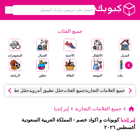
جميع الفئات
المنزل
الأطفال
الأحذية
الجمال
المجوهرات
الإلكترونيات
الموضة
البقالة
عطور
الرياضة
جميع العلامات التجارية
جميع الفئات
حمّل تطبيق أندرويد
حمّل تطبيق آي أ
جميع العلامات التجارية
إير إنديا
إير إنديا
كوبونات و اكواد خصم
-
المملكة العربية السعودية
أغسطس
٢٠٢٦