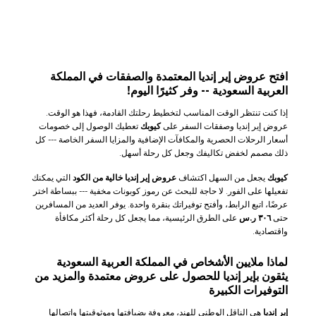
افتح عروض إير إنديا المعتمدة والصفقات في المملكة
العربية السعودية -- وفر كثيرًا اليوم!
إذا كنت تنتظر الوقت المناسب لتخطيط رحلتك القادمة، فهذا هو الوقت.
عروض إير إنديا وصفقات السفر على
كيوبك
تعطيك الوصول إلى خصومات
أسعار الرحلات الحصرية والمكافآت الإضافية والمزايا السفر الخاصة --- كل
ذلك مصمم لخفض تكاليفك وجعل كل رحلة أسهل.
كيوبك
يجعل من السهل اكتشاف
عروض إير إنديا خالية من الكود
التي يمكنك
تفعيلها على الفور. لا حاجة للبحث عن رموز كوبونات مخفية --- ببساطة اختر
عرضًا، اتبع الرابط، وأفتح توفيراتك بنقرة واحدة. يوفر العديد من المسافرين
حتى
٣٠٦ ر.س
على الطرق الرئيسية، مما يجعل كل رحلة أكثر مكافأة
واقتصادية.
لماذا ملايين الأشخاص في المملكة العربية السعودية
يثقون بإير إنديا للحصول على عروض معتمدة والمزيد من
التوفيرات الكبيرة
إير إنديا
هي الناقل الوطني للهند، معروفة بضيافتها وموثوقيتها واتصالها