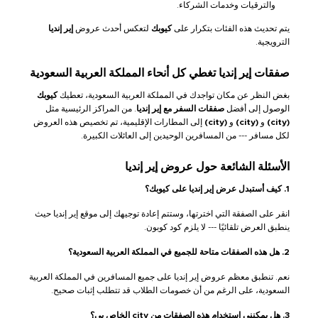
والترقيات وخدمات الشركاء.
يتم تحديث هذه الفئات بتكرار على
كيوبك
لتعكس أحدث عروض
إير إنديا
الترويجية.
صفقات إير إنديا تغطي كل أنحاء المملكة العربية السعودية
بغض النظر عن مكان تواجدك في المملكة العربية السعودية، تعطيك
كيوبك
الوصول إلى أفضل
صفقات السفر مع إير إنديا
. من المراكز الرئيسية مثل
(city)
و
(city)
و
(city)
إلى المطارات الإقليمية، تم تخصيص هذه العروض
لكل مسافر --- من المسافرين الوحيدين إلى العائلات الكبيرة.
الأسئلة الشائعة حول عروض إير إنديا
1. كيف أستبدل عرض إير إنديا على كيوبك؟
انقر على الصفقة التي اخترتها، وستتم إعادة توجيهك إلى موقع إير إنديا حيث
ينطبق العرض تلقائيًا --- لا يلزم كود كوبون.
2. هل هذه الصفقات متاحة للجميع في المملكة العربية السعودية؟
نعم. تنطبق معظم عروض إير إنديا على جميع المسافرين في المملكة العربية
السعودية، على الرغم من أن خصومات الطلاب قد تتطلب إثبات صحيح.
3. هل يمكنني استخدام هذه الصفقات من city الخاص بي؟