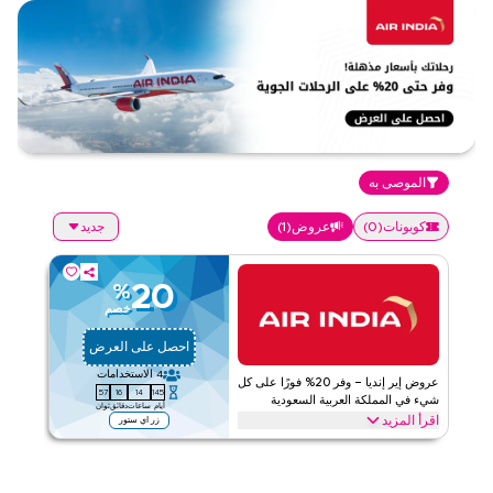
الموصى به
كوبونات
(
0
)
عروض
(
1
)
جديد
20
%
خصم
احصل على العرض
4
الاستخدامات
عروض إير إنديا – وفر 20% فورًا على كل
57
16
14
145
شيء في المملكة العربية السعودية
أيام
ساعات
دقائق
ثوان
اقرأ المزيد
زر اي ستور
وفر 20% فورًا مع هذا العرض من إير إنديا على الرحلات، خدمات الأمتعة،
ترقيات المقصورة، الوصول إلى الصالات، وخيارات الحجز المرنة. استرد
الآن للحصول على العروض والتوفير الخاصة اليوم.