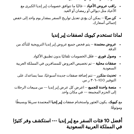
راقب عروض الأعياد
-- غالبًا ما تتوافق خصومات إير إنديا الكبرى مع
الأعياد مثل ديوالي أو رمضان أو العيد.
كن مرنًا
-- يمكن أن يؤدي تعديل تواريخ السفر بمقدار يوم واحد إلى خفض
إجمالي أسعارك.
لماذا تستخدم كيوبك لصفقات إير إنديا
عروض معتمدة
-- يتم فحص جميع عروض إير إنديا الترويجية للتأكد من
الدقة.
وصول فوري
-- فعّل الخصومات تلقائيًا بدون تطبيق الأكواد.
صفقات محلية
-- تم تخصيص العروض للمسافرين في المملكة العربية
السعودية.
تحديث متكرر
-- تتم إضافة صفقات جديدة أسبوعيًا، مما يساعدك على
التوفير 100--٣٠٦ ر.س.
منصة واحدة للجميع
-- اعرض كل عرض إير إنديا --- من مبيعات الرحلات
إلى الحزم المجمعة --- في مكان واحد.
مع
كيوبك
، يكون العثور واستخدام صفقات
إير إنديا
المعتمدة سريعًا وبسيطًا
وموثوقًا.
أفضل 10 فئات السفر مع إير إنديا --- استكشف وفر كثيرًا
في المملكة العربية السعودية