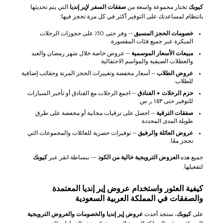
كيوبك
تختار مجموعة واسعة من
صفقات السفر لإير إنديا
التي يتم تحديثها
بانتظام لمساعدتك على التوفير أكثر في كل مرة تحجز فيها:
خصومات الحجز المسبق
-- وفر حتى 10٪ على حجوزات الرحلات
المبكرة عبر جميع فئات المقصورة.
مبيعات الأسعار الموسمية
-- عروض خاصة خلال شهر رمضان والعيد
والعطلات الصيفية والمواسم الاحتفالية.
عروض الطلاب
-- أسعار مخفضة وتغييرات الحجز المرنة وحقائب إضافية
للطلاب.
حزم الرحلات + الفنادق
-- اجمع الرحلات مع الفنادق أو تأجير السيارات
للتوفير حتى ١٥٣ ر.س.
صفقات الترقية
-- احصل على ترقيات مجانية أو مخفضة على طرق
طويلة المدى المحددة.
عروض العائلة والرفيق
-- توفيرات حصرية للعائلات والمجموعات التي
تحجز معًا.
جميع هذه
العروض الترويجية خالية من الكود
--- ببساطة انقر عبر
كيوبك
لتفعيلها.
كيفية العثور واستخدام عروض إير إنديا المعتمدة
والصفقات في المملكة العربية السعودية
على
كيوبك
، ستجد أحدث
عروض إير إنديا والخصومات والعروض الترويجية