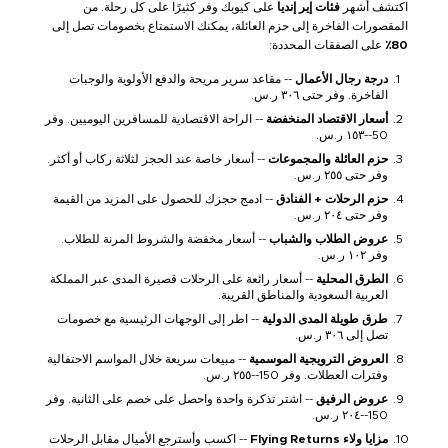
اكتشف أشهر
فئات إير إنديا
على كيوبك وفر كثيرًا على كل رحلة. من
المقصورات الفاخرة إلى حزم العائلة، يمكنك الاستمتاع بخصومات تصل إلى
80٪
على الصفقات المحددة:
درجة رجال الأعمال
-- مقاعد سرير مريحة والدفع الأولوية والوجبات
الفاخرة. وفر حتى ٣٠٦ ر.س.
أسعار الاقتصاد المنخفضة
-- الراحة الاقتصادية للمسافرين اليوميين. وفر
50--١٥٣ ر.س.
حزم العائلة والمجموعات
-- أسعار خاصة عند الحجز لثلاثة ركاب أو أكثر.
وفر حتى ٢٥٥ ر.س.
حزم الرحلات + الفنادق
-- ادمج حجزك للحصول على المزيد من القيمة
وفر حتى ٢٠٤ ر.س.
عروض الطلاب والشباب
-- أسعار مخفضة والشروط المرنة للطلاب.
وفر ١٠٢ ر.س.
الطرق المحلية
-- أسعار رائعة على الرحلات قصيرة المدى عبر المملكة
العربية السعودية والمناطق القريبة.
طرق طويلة المدى الدولية
-- اطر إلى الوجهات الرئيسية مع خصومات
تصل إلى ٣٠٦ ر.س.
العروض الترويجية الموسمية
-- مبيعات سريعة خلال المواسم الاحتفالية
وفترات العطلات. وفر 150--٢٥٥ ر.س.
عروض الرفيق
-- اشتر تذكرة واحدة واحصل على خصم على الثانية. وفر
150--٢٠٤ ر.س.
مزايا ولاء Flying Returns
-- اكسب وأسترجع الأميال مقابل الرحلات