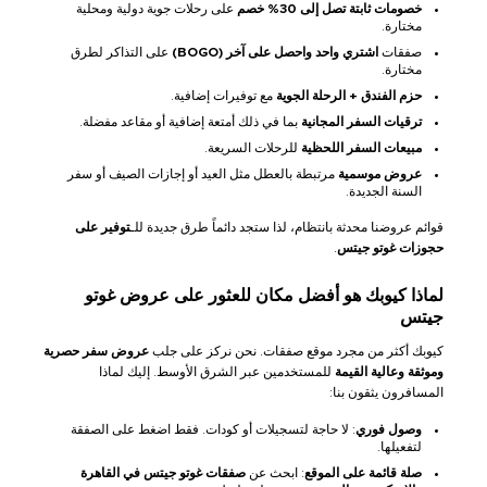
خصومات ثابتة
تصل إلى 30% خصم
على رحلات جوية دولية ومحلية
مختارة.
صفقات
اشتري واحد واحصل على آخر (BOGO)
على التذاكر لطرق
مختارة.
حزم الفندق + الرحلة الجوية
مع توفيرات إضافية.
ترقيات السفر المجانية
بما في ذلك أمتعة إضافية أو مقاعد مفضلة.
مبيعات السفر اللحظية
للرحلات السريعة.
عروض موسمية
مرتبطة بالعطل مثل العيد أو إجازات الصيف أو سفر
السنة الجديدة.
قوائم عروضنا محدثة بانتظام، لذا ستجد دائماً طرق جديدة للـ
توفير على
حجوزات غوتو جيتس
.
لماذا كيوبك هو أفضل مكان للعثور على عروض غوتو
جيتس
كيوبك أكثر من مجرد موقع صفقات. نحن نركز على جلب
عروض سفر حصرية
وموثقة وعالية القيمة
للمستخدمين عبر الشرق الأوسط. إليك لماذا
المسافرون يثقون بنا:
وصول فوري
: لا حاجة لتسجيلات أو كودات. فقط اضغط على الصفقة
لتفعيلها.
صلة قائمة على الموقع
: ابحث عن
صفقات غوتو جيتس في القاهرة