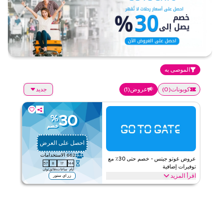
الموصى به
كوبونات
(
0
)
عروض
(
1
)
جديد
30
%
خصم
احصل على العرض
662
الاستخدامات
عروض غوتو جيتس - خصم حتى 30٪ مع
56
8
17
144
توفيرات إضافية
أيام
ساعات
دقائق
ثوان
اقرأ المزيد
زر اي ستور
عروض حصرية تصل إلى 30% على غوتو جيتس. وفر على االسفر من خلال
الويب/التطبيق
جوتو جيت
الأحكام والشروط