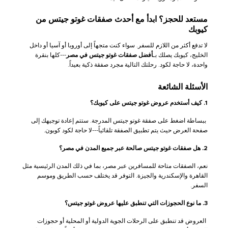
مستعد للحجز؟ ابدأ مع أحدث صفقات غوتو جيتس من
كيوبك
لا تدفع أكثر من اللازم للسفر. سواء كنت متجهاً إلى أوروبا أو آسيا أو داخل
الخليج، كيوبك يصلك بـ
أفضل صفقات غوتو جيتس في مصر
---كلها بنقرة
واحدة، لا حاجة لكود. رحلتك التالية مجرد صفقة ذكية بعيداً.
الأسئلة الشائعة
1. كيف أستخدم عروض غوتو جيتس على كيوبك؟
ببساطة اضغط على صفقة غوتو جيتس المدرجة. ستتم إعادة توجيهك إلى
صفحة العرض حيث يتم تطبيق الصفقة تلقائياً---لا حاجة لكود كوبون.
2. هل صفقات غوتو جيتس صالحة عبر جميع المدن في مصر؟
نعم، الصفقات متاحة للمسافرين عبر مصر، بما في ذلك المدن الرئيسية مثل
القاهرة والإسكندرية والجيزة. التوفر قد يختلف حسب الطريق وموسم
السفر.
3. ما نوع الحجوزات التي تنطبق عليها عروض غوتو جيتس؟
العروض قد تنطبق على الرحلات الجوية الدولية أو المحلية أو حجوزات