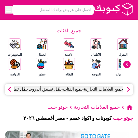
جميع الفئات
المنزل
الأطفال
الأحذية
الجمال
المجوهرات
الإلكترونيات
الموضة
البقالة
عطور
الرياضة
جميع العلامات التجارية
جميع الفئات
حمّل تطبيق أندرويد
حمّل تطبيق آي أ
جميع العلامات التجارية
جوتو جيت
جوتو جيت
كوبونات و اكواد خصم
-
مصر
أغسطس
٢٠٢٦