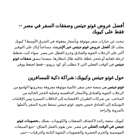
أفضل عروض غوتو جيتس وصفقات السفر في مصر --
فقط على كيوبك
تبحث عن خيارات سفر موثوقة وبأسعار معقولة في الشرق الأوسط؟ كيوبك
يجلب لك
أفضل عروض غوتو جيتس عبر الإنترنت
، مساعداً إياك على التوفير
أكثر على الرحلات الجوية والفنادق وحزم العطل عبر مصر. سواء كنت تخطط
لرحلة تلقائية أو تحجز عطلة عائلية طال انتظارها، منصتنا تنسق
صفقات غوتو
جيتس
في الوقت الفعلي التي لا تتطلب أي كود برومو---فقط اضغط ووفر.
حول غوتو جيتس وكيوبك: شراكة ذكية للمسافرين
غوتو جيتس
هي منصة حجز سفر عالمية موثوقة معروفة بمخزونها الواسع من
الرحلات الجوية والفنادق والأسعار التنافسية وعملية الحجز الخالية من
المتاعب. من شركات الطيران الاقتصادية إلى الناقلات المميزة ومن الإقامات
البوتيكية إلى الفنادق خمس نجوم، غوتو جيتس تبسط تجربة السفر بأكملها
بالمرونة والراحة.
كيوبك، منصة رائدة لاكتشاف الصفقات والكوبونات، يصلك بـ
خصومات غوتو
جيتس في الوقت الفعلي
في مصر. نحن نقوم بالعمل الشاق---تتبع المبيعات
الموسمية والحزم الحصرية والخصومات المئوية الثابتة والترقيات---حتى