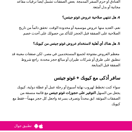
الفنادق أو حزم السفر المدمجة. بعض الصفقات تشمل أيضاً ترقيات مقاعد
مجانية أو بدل أمتعة.
4. هل تنتهي صلاحية عروض غوتو جيتس؟
نعم، العديد منها عروض موسمية أو محدودة الوقت. تحقق دائماً من تاريخ
الصلاحية على الصفقة قبل الحجز للتأكد من حصولك على أحدث خصم.
5. هل هناك أي أهلية لاستخدام عروض غوتو جيتس من كيوبك؟
معظم العروض مفتوحة لجميع المستخدمين في مصر، لكن صفقات معينة قد
تنطبق على طرق أو شركات طيران أو مبالغ حجز محددة. راجع شروط
الصفقة قبل المتابعة.
سافر أذكى مع كيوبك + غوتو جيتس
سواء كنت تخطط لهروب نهاية أسبوع أو رحلة عمل أو عطلة دولية، كيوبك
يجعل من السهل
التوفير على حجوزات غوتو جيتس
مع قائمة منسقة من
الصفقات الموثقة. ابق محدثاً وتصرف بسرعة واجعل كل حجز مهماً---فقط مع
كيوبك.
تطبيق جوال