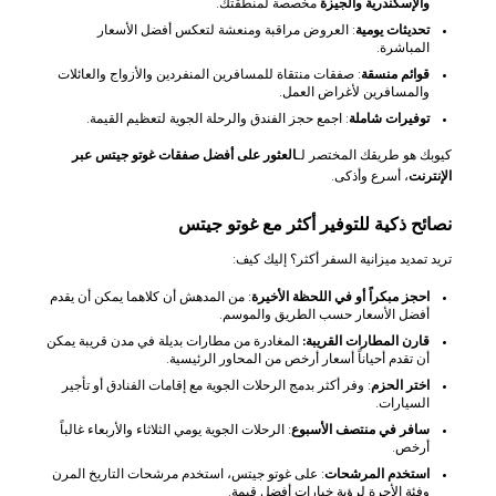
والإسكندرية والجيزة
مخصصة لمنطقتك.
تحديثات يومية
: العروض مراقبة ومنعشة لتعكس أفضل الأسعار
المباشرة.
قوائم منسقة
: صفقات منتقاة للمسافرين المنفردين والأزواج والعائلات
والمسافرين لأغراض العمل.
توفيرات شاملة
: اجمع حجز الفندق والرحلة الجوية لتعظيم القيمة.
كيوبك هو طريقك المختصر لـ
العثور على أفضل صفقات غوتو جيتس عبر
الإنترنت
، أسرع وأذكى.
نصائح ذكية للتوفير أكثر مع غوتو جيتس
تريد تمديد ميزانية السفر أكثر؟ إليك كيف:
احجز مبكراً أو في اللحظة الأخيرة
: من المدهش أن كلاهما يمكن أن يقدم
أفضل الأسعار حسب الطريق والموسم.
قارن المطارات القريبة:
المغادرة من مطارات بديلة في مدن قريبة يمكن
أن تقدم أحياناً أسعار أرخص من المحاور الرئيسية.
اختر الحزم
: وفر أكثر بدمج الرحلات الجوية مع إقامات الفنادق أو تأجير
السيارات.
سافر في منتصف الأسبوع
: الرحلات الجوية يومي الثلاثاء والأربعاء غالباً
أرخص.
استخدم المرشحات
: على غوتو جيتس، استخدم مرشحات التاريخ المرن
وفئة الأجرة لرؤية خيارات أفضل قيمة.