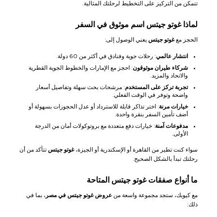
تتمكن من التركيز على التخطيط لرحلتك المثالية.
لماذا غوتو جيتس اسم موثوق في السفر
الحجز مع
غوتو جيتس
يعني الوصول إلى:
انتشار عالمي
: رحلات جوية وفنادق في أكثر من 60 دولة.
شركاء طيران موثوقون
: احجز مع الإمارات والخطوط الجوية القطرية
والاتحاد والمزيد.
تجربة تركز على المستخدم
: مرشحات بحث سهلة وتفاصيل أسعار
واضحة وتوفر في الوقت الفعلي.
خيارات مرنة
: اختر تذاكر قابلة للاسترداد أو عدل الحجوزات بسهولة أو
أضف تأمين السفر بنقرة واحدة.
مدفوعات آمنة
: خيارات دفع متعددة مع بروتوكولات أمان من الدرجة
الأولى.
سواء كنت تطير من القاهرة أو الإسكندرية أو الجيزة،
غوتو جيتس
تتأكد من أن
رحلتك تبدأ بالشكل الصحيح.
ما أنواع صفقات غوتو جيتس المتاحة
مع كيوبك، ستجد مجموعة واسعة من
عروض غوتو جيتس في مصر
، بما في
ذلك: