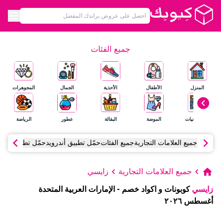
جميع الفئات
المنزل
الأطفال
الأحذية
الجمال
المجوهرات
الإلكترونيات
الموضة
البقالة
عطور
الرياضة
جميع العلامات التجارية
جميع الفئات
حمّل تطبيق أندرويد
حمّل تطبيق آي أ
جميع العلامات التجارية
زايسي
زايسي
كوبونات و اكواد خصم
-
الإمارات العربية المتحدة
أغسطس
٢٠٢٦