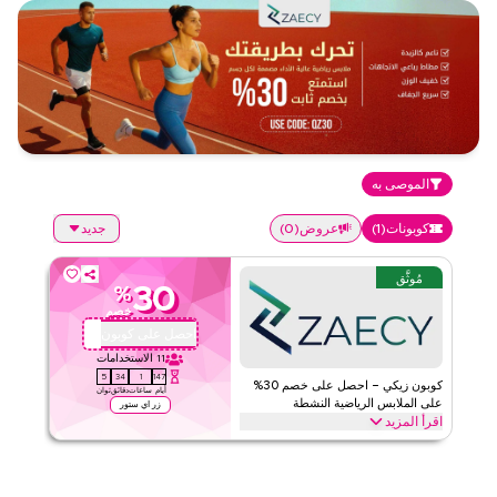
الموصى به
كوبونات
(
1
)
عروض
(
0
)
جديد
مُوثَّق
30
%
خصم
احصل على كوبون
QZ30
11
الاستخدامات
5
34
1
147
كوبون زيكي – احصل على خصم 30%
أيام
ساعات
دقائق
ثوان
على الملابس الرياضية النشطة
زر اي ستور
اقرأ المزيد
وفّر 30% على ملابس زيكي الرياضية: ملابس الجيم، الأثلير، القمصان،
اللباس الداخلي ومعدات التمرين. طبّق الكوبون لتوفير كبير.