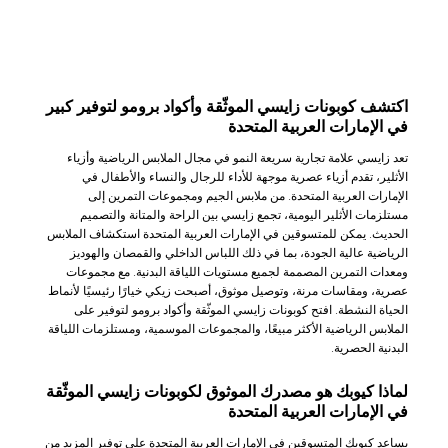
اكتشف كوبونات زايسي الموثّقة وأكواد برومو لتوفير كبير
في الإمارات العربية المتحدة
تعد زايسي علامة تجارية سريعة النمو في مجال الملابس الرياضية وأزياء
الأثلير، تقدم أزياء عصرية موجهة للأداء للرجال والنساء والأطفال في
الإمارات العربية المتحدة. من ملابس الجيم ومجموعات التمرين إلى
مستلزمات الأثلير اليومية، تجمع زايسي بين الراحة والمتانة والتصميم
الحديث. يمكن للمتسوقين في الإمارات العربية المتحدة استكشاف الملابس
الرياضية عالية الجودة، بما في ذلك اللباس الداخلي والقمصان والهوديز
ومعدات التمرين المصممة لجميع مستويات اللياقة البدنية. مع مجموعات
عصرية، ومقاسات مرنة، وتوصيل موثوق، أصبحت زيكي خيارًا رئيسيًا لأنماط
الحياة النشطة. افتح كوبونات زايسي الموثّقة وأكواد برومو لتوفير على
الملابس الرياضية الأكثر مبيعًا، والمجموعات الموسمية، ومستلزمات اللياقة
البدنية الحصرية.
لماذا كيوبك هو مصدرك الموثوق لكوبونات زايسي الموثّقة
في الإمارات العربية المتحدة
يساعد كيوبك المتسوقين في الإمارات العربية المتحدة على توفير المزيد من