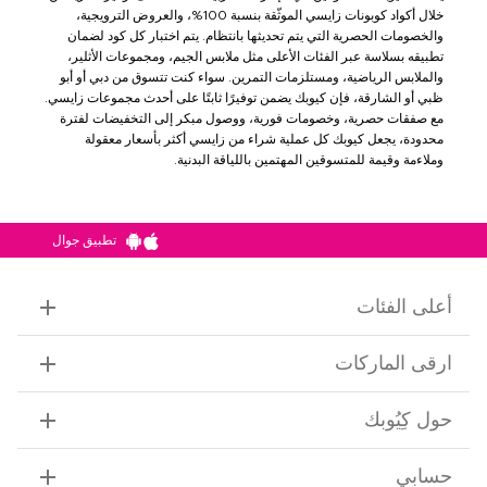
خلال أكواد كوبونات زايسي الموثّقة بنسبة 100%، والعروض الترويجية،
والخصومات الحصرية التي يتم تحديثها بانتظام. يتم اختبار كل كود لضمان
تطبيقه بسلاسة عبر الفئات الأعلى مثل ملابس الجيم، ومجموعات الأثلير،
والملابس الرياضية، ومستلزمات التمرين. سواء كنت تتسوق من دبي أو أبو
ظبي أو الشارقة، فإن كيوبك يضمن توفيرًا ثابتًا على أحدث مجموعات زايسي.
مع صفقات حصرية، وخصومات فورية، ووصول مبكر إلى التخفيضات لفترة
محدودة، يجعل كيوبك كل عملية شراء من زايسي أكثر بأسعار معقولة
وملاءمة وقيمة للمتسوقين المهتمين باللياقة البدنية.
تطبيق جوال
أعلى الفئات
ارقى الماركات
حول كِيُوبك
حسابي