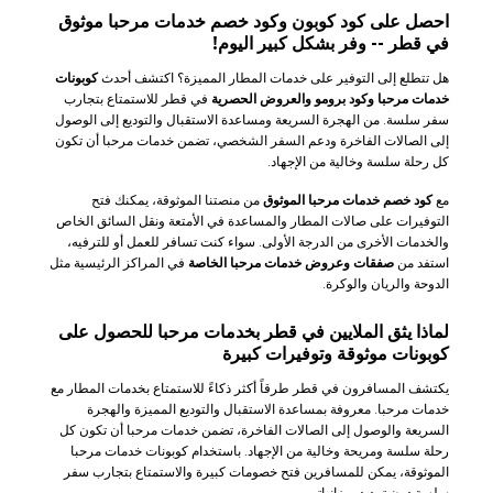
احصل على كود كوبون وكود خصم خدمات مرحبا موثوق
في قطر -- وفر بشكل كبير اليوم!
هل تتطلع إلى التوفير على خدمات المطار المميزة؟ اكتشف أحدث
كوبونات
خدمات مرحبا وكود برومو والعروض الحصرية
في قطر للاستمتاع بتجارب
سفر سلسة. من الهجرة السريعة ومساعدة الاستقبال والتوديع إلى الوصول
إلى الصالات الفاخرة ودعم السفر الشخصي، تضمن خدمات مرحبا أن تكون
كل رحلة سلسة وخالية من الإجهاد.
مع
كود خصم خدمات مرحبا الموثوق
من منصتنا الموثوقة، يمكنك فتح
التوفيرات على صالات المطار والمساعدة في الأمتعة ونقل السائق الخاص
والخدمات الأخرى من الدرجة الأولى. سواء كنت تسافر للعمل أو للترفيه،
استفد من
صفقات وعروض خدمات مرحبا الخاصة
في المراكز الرئيسية مثل
الدوحة والريان والوكرة.
لماذا يثق الملايين في قطر بخدمات مرحبا للحصول على
كوبونات موثوقة وتوفيرات كبيرة
يكتشف المسافرون في قطر طرقاً أكثر ذكاءً للاستمتاع بخدمات المطار مع
خدمات مرحبا. معروفة بمساعدة الاستقبال والتوديع المميزة والهجرة
السريعة والوصول إلى الصالات الفاخرة، تضمن خدمات مرحبا أن تكون كل
رحلة سلسة ومريحة وخالية من الإجهاد. باستخدام كوبونات خدمات مرحبا
الموثوقة، يمكن للمسافرين فتح خصومات كبيرة والاستمتاع بتجارب سفر
سلسة دون تمديد ميزانياتهم.