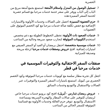
الحصرية.
تسجيل الوصول من المنزل واستلام الأمتعة:
استمتع بجمع أمتعة مريح من
الباب إلى الباب ووفر على سعر خدمة خدمات مرحبا مع قسائم حصرية
لخدمة السفر المميزة هذه
حزم العضوية المميزة:
احصل على الصالات وخدمات الأولوية والامتيازات
الإضافية مع خفض تكلفة صالة خدمات مرحبا مع كود الخصم الموثوق على
العضويات.
خدمات الصعود ذات الأولوية:
تخطى الخطوط الطويلة مع دعم مخصص.
استخدم
الكوبونات الموثوقة
لتجارب صعود سريعة وخالية من المتاعب.
خدمات موسمية متخصصة:
احتفل برمضان أو العيد أو السفر الصيفي مع
امتيازات إضافية. افتح
عروض وصفقات خدمات مرحبا
لرحلة مريحة
وصديقة للميزانية.
صفقات السفر الاحتفالية والتوفيرات الموسمية في
خدمات مرحبا في قطر
اجعل كل تجربة مطار سلسة مع كوبونات خدمات مرحبا الموثوقة وكود الخصم
الحصري من كيوبك. استمتع بامتيازات السفر المميزة والتوفيرات عبر
الصالات والاستقبال والتوديع وخدمات السائق.
عروض رمضان (مارس - أبريل):
افتح كود برومو خدمات مرحبا خاص
لرمضان للتوفير على صالات المطار والهجرة السريعة ومساعدة
الاستقبال والتوديع. تتوفر حزم العائلة وخدمات الأولوية مع قسائمنا
الموثوقة للسفر الخالي من المتاعب.