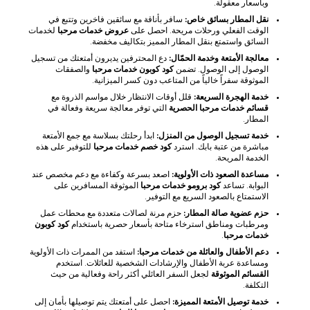
وبأسعار معقولة.
نقل المطار بسائق خاص:
سافر بأناقة مع سائقين فاخرين وتتبع في
الوقت الفعلي ورحلات مريحة. احصل على
عروض خدمات مرحبا
لخدمات
السائق واستمتع بنقل المطار المميز بتكاليف مخفضة.
معالجة الأمتعة وخدمة الحمّال:
دع المحترفين يديرون أمتعتك من تسجيل
الوصول إلى الوصول. تضمن
كود كوبون خدمات مرحبا
والصفقات
الموثوقة سفراً خالياً من المتاعب دون كسر الميزانية.
خدمة الهجرة السريعة:
قلل أوقات الانتظار خلال مواسم الذروة مع
قسائم خدمات مرحبا الحصرية
التي توفر معالجة سريعة وفعالة في
المطار.
خدمة تسجيل الوصول من المنزل:
ابدأ رحلتك بسلاسة مع جمع الأمتعة
مباشرة من عتبة بابك. استرد
كود خصم خدمات مرحبا
للتوفير على هذه
الخدمة المريحة.
مساعدة الصعود ذات الأولوية:
اصعد بسرعة وكفاءة مع دعم مخصص عند
البوابة. تساعد
كود برومو خدمات مرحبا
الموثوقة المسافرين على
الاستمتاع بالصعود السريع مع التوفير.
حزم عضوية صالة المطار:
حزم مرنة لصالات متعددة مع محطات عمل
ومرطبات ومناطق استرخاء متاحة بأسعار حصرية باستخدام
كود كوبون
خدمات مرحبا
.
دعم الأطفال والعائلة من خدمات مرحبا:
استفد من الممرات ذات الأولوية
ومساعدة عربة الأطفال والإرشادات الشخصية للعائلات. استخدم
القسائم الموثوقة
لجعل السفر العائلي أكثر راحة وفعالية من حيث
التكلفة.
خدمة توصيل الأمتعة المميزة:
احصل على أمتعتك يتم توصيلها بأمان إلى