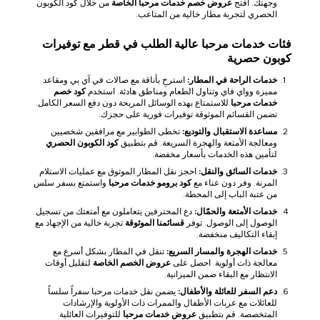
وجهتك. افتح
عروض خصم خدمات مرحبا الخاصة
من خلال كود الكوبون
الحصري لتجربة مطار خالية من المتاعب.
فئات خدمات مرحبا عالية الطلب في قطر مع توفيرات
كوبون حصرية
خدمات الراحة في المطار:
استرخِ بأناقة مع صالات في آي بي ومقاعد
مميزة وواي فاي وتناول الطعام ومناطق هادئة. استخدم
كود خصم
خدمات مرحبا
للاستمتاع بهذه الوسائل المريحة دون دفع السعر الكامل.
تضمن القسائم الموثوقة توفيرات فورية على حجزك.
مساعدة الاستقبال والتوديع:
تخطى الطوابير مع مرافقين شخصيين
ومعالجة الأمتعة والهجرة السريعة. قم بتطبيق
كود الكوبون الحصري
لتأمين هذه الخدمات بأسعار مخفضة.
خدمات السائق والنقل:
احجز نقل المطار الموثوق مع عمليات الاستلام
المرنة. وفر دون عناء مع
كود برومو خدمات مرحبا
واستمتع بسفر سلس
من عتبة الباب إلى المحطة.
خدمات الأمتعة والحمّال:
دع المحترفين يتعاملون مع أمتعتك من تسجيل
الوصول إلى الوصول. توفر
قسائمنا الموثوقة
تجربة خالية من الإجهاد مع
إبقاء التكاليف منخفضة.
خدمات الهجرة والمسار السريع:
تنقل في المطار بشكل أسرع مع
معالجة ذات أولوية. احصل على
عروض الخصم الخاصة
لتقليل أوقات
الانتظار مع البقاء ضمن الميزانية.
دعم السفر للعائلة والأطفال:
يضمن نقل خدمات مرحبا سفراً سلساً
للعائلات مع عربات الأطفال والممرات ذات الأولوية والإرشادات
المتخصصة. قم بتطبيق
عروض خدمات مرحبا
للتوفيرات العائلية