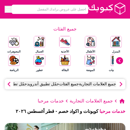
جميع الفئات
المنزل
الأطفال
الأحذية
الجمال
المجوهرات
الإلكترونيات
الموضة
البقالة
عطور
الرياضة
جميع العلامات التجارية
جميع الفئات
حمّل تطبيق أندرويد
حمّل تطبيق آي أ
جميع العلامات التجارية
خدمات مرحبا
خدمات مرحبا
كوبونات و اكواد خصم
-
قطر
أغسطس
٢٠٢٦