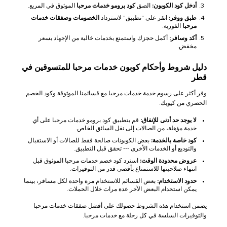
أدخل كود الكوبون:
الصق
كود برومو خدمات مرحبا
الموثوق في المربع.
طبق ووفر:
انقر على "تطبيق" لاسترداد
الخصومات وصفقات خدمات
مرحبا
الفورية.
أكد وسافر:
أكمل حجزك واستمتع بخدمات خالية من الإجهاد بسعر
مخفض.
دليل شروط وأحكام كوبون خدمات مرحبا للمتسوقين في
قطر
وفر أكثر على رسوم خدمة خدمات مرحبا مع قسائمنا الموثوقة وكود الخصم
الحصري من كيوبك.
لا يوجد حد أدنى للإنفاق:
قم بتطبيق كود برومو خدمات مرحبا على أي
خدمة مؤهلة، من الصالات إلى نقل السائق الخاص.
كود خاصة بالخدمة:
بعض الكوبونات صالحة فقط للصالات أو الاستقبال
والتوديع أو الخدمات الأخرى --- تحقق قبل التطبيق.
عروض محدودة الوقت:
استرد كود خصم خدمات مرحبا الموثوق قبل
انتهاء صلاحيتها للاستمتاع بأقصى قدر من التوفيرات.
حدود الاستخدام:
بعض القسائم للاستخدام مرة واحدة لكل مسافر، بينما
يمكن استخدام البعض الآخر عدة مرات خلال الحملات.
يضمن استخدام هذه الشروط حصولك على أفضل صفقات خدمات مرحبا
والتوفيرات السلسة في كل رحلة مع خدمات مرحبا.