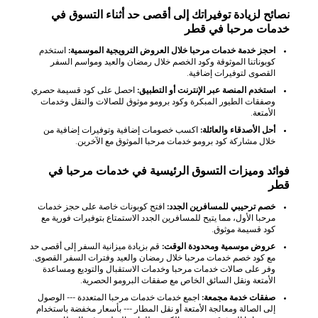
نصائح لزيادة توفيراتك إلى أقصى حد أثناء التسوق في
خدمات مرحبا في قطر
احجز خدمة خدمات مرحبا خلال العروض الترويجية الموسمية:
استخدم
كوبوناتنا الموثوقة وكود الخصم خلال رمضان والعيد ومواسم السفر
القصوى لتوفيرات إضافية.
استخدم المنصة عبر الإنترنت أو التطبيق:
احصل على كود قسيمة حصري
وصفقات الطيور المبكرة وكود برومو موثوق للصالات والنقل وخدمات
الأمتعة.
أحل الأصدقاء والعائلة:
اكسب خصومات إضافية وتوفيرات إضافية من
خلال مشاركة كود برومو خدمات مرحبا الموثوق مع الآخرين.
فوائد وميزات التسوق الرئيسية في خدمات مرحبا في
قطر
خصم ترحيبي للمسافرين الجدد:
افتح كوبونات خاصة على حجز خدمات
مرحبا الأول، مما يتيح للمسافرين الجدد الاستمتاع بتوفيرات فورية مع
كود قسيمة موثوق.
عروض موسمية ومحدودة الوقت:
قم بزيادة ميزانية السفر إلى أقصى حد
مع كود خصم خدمات مرحبا خلال رمضان والعيد وفترات السفر القصوى.
وفر على صالات خدمات مرحبا وخدمات الاستقبال والتوديع ومساعدة
الأمتعة ونقل السائق الخاص مع صفقات البرومو الحصرية.
صفقات خدمة مجمعة:
اجمع خدمات خدمات مرحبا المتعددة --- الوصول
إلى الصالة ومعالجة الأمتعة أو نقل المطار --- بأسعار مخفضة باستخدام