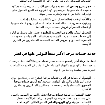
خصوماتنا الموثوقة وعروض الكوبون للراحة السلسة في المطار.
حجز سريع وسلس:
استمتع بحجوزات عبر الإنترنت سريعة وآمنة مع كود
قسيمة خدمات مرحبا. قم بتطبيق كود الكوبون عند الدفع للحصول على
توفيرات خالية من الإجهاد وتجارب مطار سهلة.
مكافآت الولاء والإحالة:
احصل على مكافآت مع امتيازات إضافية
وتوفيرات حصرية عند إحالة الأصدقاء باستخدام كود برومو خدمات مرحبا
أو قسائم الخصم أو عروض خدمات مرحبا الخاصة.
الوصول المبكر والعروض الحصرية للتطبيق:
احصل على وصول ذو أولوية
إلى صفقات خدمات مرحبا الموسمية مع قسائمنا الموثوقة والخصومات
الحصرية للتطبيق والعروض الخاصة المصممة للمسافرين في الشرق
الأوسط.
خدمة خدمات مرحبا الأكثر مبيعاً للتوفير عليها في قطر
اجعل كل رحلة أكثر راحة مع خدمات مطار خدمات مرحبا الأفضل خلال رمضان
والعيد. تساعد كود برومو كيوبك الموثوقة على التوفير في الخدمات الأساسية
لتجربة سفر سلسة وخالية من الإجهاد.
الوصول إلى صالة في آي بي خدمات مرحبا:
استرخِ قبل رحلتك مع الواي
فاي والمرطبات والمناطق الهادئة. استخدم
كود كوبون خدمات مرحبا
الحصري
للاستمتاع بأسعار مخفضة للمسافرين المتكررين ومسافري
الأعمال.
خدمة الاستقبال والتوديع خدمات مرحبا:
تخطى الطوابير الطويلة واحصل
على مساعدة مرافقة محترفة من الهجرة إلى استلام الأمتعة. تجعل
القسائم الموثوقة
وكود البرومو الخاص
السفر العائلي أكثر سلاسة