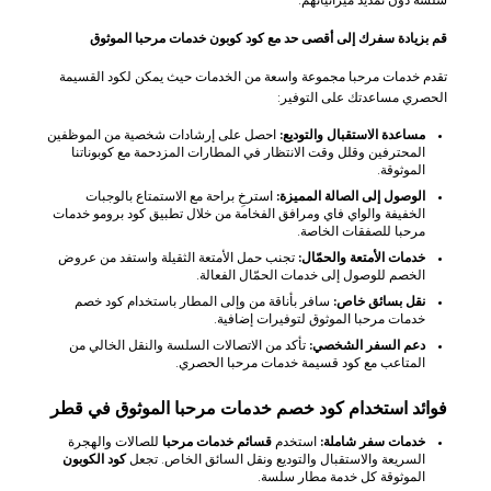
قم بزيادة سفرك إلى أقصى حد مع كود كوبون خدمات مرحبا الموثوق
تقدم خدمات مرحبا مجموعة واسعة من الخدمات حيث يمكن لكود القسيمة
الحصري مساعدتك على التوفير:
مساعدة الاستقبال والتوديع:
احصل على إرشادات شخصية من الموظفين
المحترفين وقلل وقت الانتظار في المطارات المزدحمة مع كوبوناتنا
الموثوقة.
الوصول إلى الصالة المميزة:
استرخِ براحة مع الاستمتاع بالوجبات
الخفيفة والواي فاي ومرافق الفخامة من خلال تطبيق كود برومو خدمات
مرحبا للصفقات الخاصة.
خدمات الأمتعة والحمّال:
تجنب حمل الأمتعة الثقيلة واستفد من عروض
الخصم للوصول إلى خدمات الحمّال الفعالة.
نقل بسائق خاص:
سافر بأناقة من وإلى المطار باستخدام كود خصم
خدمات مرحبا الموثوق لتوفيرات إضافية.
دعم السفر الشخصي:
تأكد من الاتصالات السلسة والنقل الخالي من
المتاعب مع كود قسيمة خدمات مرحبا الحصري.
فوائد استخدام كود خصم خدمات مرحبا الموثوق في قطر
خدمات سفر شاملة:
استخدم
قسائم خدمات مرحبا
للصالات والهجرة
السريعة والاستقبال والتوديع ونقل السائق الخاص. تجعل
كود الكوبون
الموثوقة كل خدمة مطار سلسة.