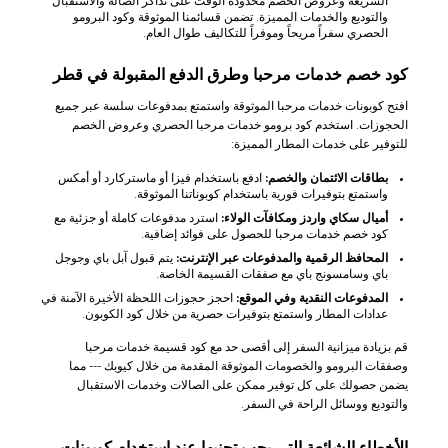
السريعة وعروض الخصم محدودة الوقت على تذاكر الصالة والاستقبال
والتوديع والخدمات المميزة. تضمن قسائمنا الموثوقة وكود البرومو
الحصري سفراً مريحاً وموفراً للتكاليف طوال العام.
كود خصم خدمات مرحبا وطرق الدفع المقبولة في قطر
افتح كوبونات خدمات مرحبا الموثوقة واستمتع بمدفوعات سلسة عبر جميع
الحجوزات. استخدم كود برومو خدمات مرحبا الحصري وعروض الخصم
للتوفير على خدمات المطار المميزة:
بطاقات الائتمان والخصم:
ادفع باستخدام فيزا أو ماستركارد أو أمكس
واستمتع بتوفيرات فورية باستخدام كوبوناتنا الموثوقة.
أميال سكاي واردز ومكافآت الولاء:
استرد مدفوعات كاملة أو جزئية مع
كود خصم خدمات مرحبا للحصول على فوائد إضافية.
المحافظ الرقمية والمدفوعات عبر الإنترنت:
يتم قبول آبل باي وجوجل
باي وسامسونج باي مع صفقات القسيمة الخاصة.
المدفوعات النقدية وفي الموقع:
احجز حجوزات اللحظة الأخيرة الآمنة في
عدادات المطار واستمتع بتوفيرات حصرية من خلال كود الكوبون.
قم بزيادة ميزانية السفر إلى أقصى حد مع كود قسيمة خدمات مرحبا
وصفقات البرومو والخصومات الموثوقة المقدمة من خلال كيوبك --- مما
يضمن حصولك على كل توفير ممكن على الصالات وخدمات الاستقبال
والتوديع ووسائل الراحة في السفر.
الأخطاء الشائعة التي يجب تجنبها عند استخدام كوبونات