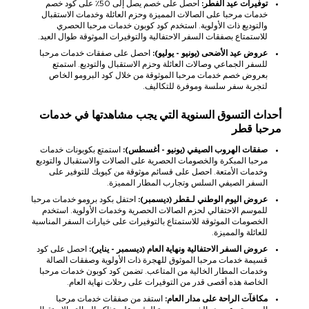
توفيرات عيد الفطر:
احصل على خصم يصل إلى 50٪ على كود خصم
خدمات مرحبا على الصالات المميزة وحزم العائلة وخدمات الاستقبال
والتوديع ذات الأولوية. استخدم كود كوبون خدمات مرحبا الحصري
للاستمتاع بصفقات السفر الاحتفالية والتوفيرات الموثوقة طوال العيد.
عروض عيد الأضحى (يونيو - يوليو):
احصل على صفقات خدمات مرحبا
للسفر الجماعي وصالات العائلة وحزم الاستقبال والتوديع. استمتع
بعروض خصم خدمات مرحبا الموثوقة من خلال كود البرومو الخاص
لتجربة سفر سلسة وموفرة للتكاليف.
أحداث التسوق السنوية التي يجب مشاهدتها في خدمات
مرحبا قطر
صفقات الهروب الصيفي (يونيو - أغسطس):
استمتع بكوبونات خدمات
مرحبا المبكرة والخصومات الحصرية على الصالات والاستقبال والتوديع
وخدمات الأمتعة. احصل على قسائم موثوقة من كيوبك للتوفير على
السفر الصيفي السلس وتجارب المطار المميزة.
عروض اليوم الوطني لـقطر (ديسمبر):
احتفل بكود برومو خدمات مرحبا
للموسم الاحتفالي لحزم الصالات الحصرية وخدمات الأولوية. استخدم
الخصومات الموثوقة للاستمتاع بالتوفيرات على خيارات السفر المناسبة
للعائلة والمميزة.
عروض السفر الاحتفالية ونهاية العام (ديسمبر - يناير):
احصل على كود
قسيمة خدمات مرحبا الموثوق للهجرة ذات الأولوية وصفقات الصالة
وخدمات المطار الخالية من المتاعب. تضمن كود كوبون خدمات مرحبا
الخاصة هذه أقصى قدر من التوفيرات على رحلات نهاية العام.
مكافآت الراحة على مدار العام:
استفد من صفقات خدمات مرحبا