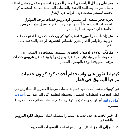
وفر على وسائل الراحة في المطار المميزة:
استمتع بدخول مجاني لصالة
خدمات مرحبا ومعالجة الأمتعة والخدمات المناسبة للعائلة. استخدم كود
الخصم للسفر بفخامة دون إفراط في الإنفاق
تجربة حجز سلسة:
قم بتطبيق
كود برومو خدمات مرحبا الموثوق
للحجوزات السريعة والآمنة والتوفيرات الفورية. تعمل هذه
العروض
الخاصة
على تبسيط تخطيط سفرك.
امتيازات السفر الفورية:
استرد
كود كوبون خدمات مرحبا
لفتح خدمات
الأولوية وطوابير أقصر. تعزز
القسائم الحصرية
الراحة والملاءمة على
الفور.
مكافآت الولاء والوصول الحصري:
يستمتع المسافرون المتكررون
بخصومات أكبر وامتيازات إضافية وحجز ذو أولوية. تكافئ
عروض خدمات
مرحبا
الموثوقة الولاء بالوصول المميز.
كيفية العثور على واستخدام أحدث كود كوبون خدمات
مرحبا الموثوق في قطر
في كيوبك، ستجد أحدث كود قسيمة خدمات مرحبا الحصري للمسافرين في
قطر. اتبع هذه الخطوات الخمس البسيطة لتطبيق كود البرومو على
أندرويد
أو
آي أو إس
أو الويب واستمتع بالتوفيرات على خدمات مطار خدمات مرحبا
المميزة:
اختر الخدمات:
حدد خدمات المطار المفضلة لديك المؤهلة
لكود البرومو
والقسائم
.
تابع إلى الحجز:
انتقل إلى الدفع لتطبيق
التوفيرات الحصرية
.