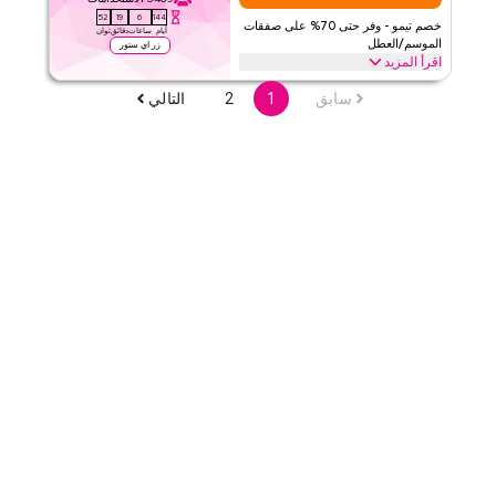
الحد الأدنى للطلب
١٩
51
19
6
144
خصم تيمو - وفر حتى 70% على صفقات
ينطبق على
تطبيق
أيام
ساعات
دقائق
ثوان
الموسم/العطل
زر اي ستور
الفئات
على مستوى الموقع
اقرأ المزيد
وفر حتى 70% مع كود كوبون تيمو هذا خلال المواسم الاحتفالية، بما في ذلك
سابق
1
2
التالي
٤٫١٧
٦
التقييم
رمضان، العيد، الجمعة السوداء، العودة للمدرسة وعطل أخرى. استبدل الآن.
تيمو
الأحكام والشروط
اقرأ أقل
الحد الأدنى للطلب
١٩
ينطبق على
تطبيق
الفئات
على مستوى الموقع
٤٫٥
١٠
التقييم
اقرأ أقل