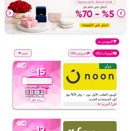
الموصى به
كوبونات
(
16
)
عروض
(
18
)
جديد
مُوثَّق
15
%
خصم
احصل على كوبون
QBC101
119
الاستخدامات
51
19
6
144
كوبون الطلب الأول نون – وفر 15% مع
أيام
ساعات
دقائق
ثوان
كود المستخدم الجديد
زر اي ستور
اقرأ المزيد
احصل على خصم 15% على طلبك الأول مع كود كوبون نون الحصري هذا.
العملاء الجدد يمكنهم الاستبدال فوراً والاستمتاع بتوفيرات كبيرة على كل
شيء اليوم.
12
%
نون
الأحكام والشروط