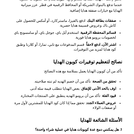
عندما تدفع بالبنوك الشريكة أو المحافظ الرقمية في قطر. عزز ميزانية
الهدايا مع خيارات صفقة هدايا إضافية:
صفقات بطاقة البنك
: ادفع بالفيزا، ماستركارد، أو أمكس للحصول على
كاش باك وعروض قسيمة هدايا حصرية.
قسائم المحفظة الرقمية
: استخدم أبل باي، جوجل باي، أو سامسونج باي
لخصومات برومو هدايا فورية.
اشتر الآن، ادفع لاحقاً
: قسم المدفوعات مع تابي، تمارا، أو كلارنا وطبق
كود هدايا لمزيد من التوفيرات.
نصائح لتعظيم توفيرات كوبون الهدايا
تأكد من أن كوبون الهدايا يعمل بسلاسة مع هذه النصائح:
تحقق من الصحة
: تأكد من أن خصم الهديه لم تنته صلاحيته.
اوف بالحد الأدنى للإنفاق
: بعض الهدايا تتطلب قيمة سلة أدنى.
قيود الفئة
: تأكد من أن برومو الهديه ينطبق على المنتجات المختارة.
عروض العملاء الجدد
: تحقق مما إذا كان كود الهدايا للمشترين لأول مرة
أو صفقات الولاء.
الأسئلة الشائعة للهدايا
1. هل يمكنني دمج عدة كوبونات هدايا في عملية شراء واحدة؟