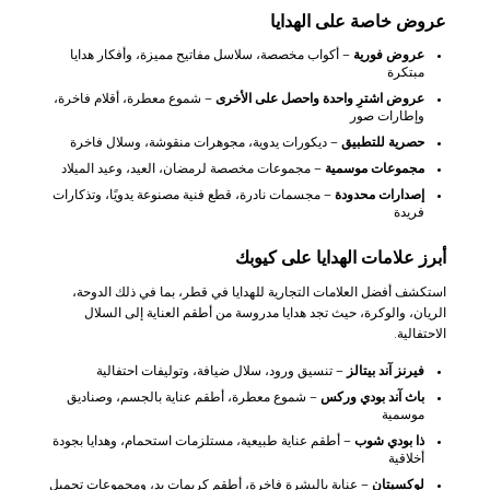
عروض خاصة على الهدايا
عروض فورية
– أكواب مخصصة، سلاسل مفاتيح مميزة، وأفكار هدايا
مبتكرة
عروض اشترِ واحدة واحصل على الأخرى
– شموع معطرة، أقلام فاخرة،
وإطارات صور
حصرية للتطبيق
– ديكورات يدوية، مجوهرات منقوشة، وسلال فاخرة
مجموعات موسمية
– مجموعات مخصصة لرمضان، العيد، وعيد الميلاد
إصدارات محدودة
– مجسمات نادرة، قطع فنية مصنوعة يدويًا، وتذكارات
فريدة
أبرز علامات الهدايا على كيوبك
استكشف أفضل العلامات التجارية للهدايا في قطر، بما في ذلك الدوحة،
الريان، والوكرة، حيث تجد هدايا مدروسة من أطقم العناية إلى السلال
الاحتفالية.
فيرنز آند بيتالز
– تنسيق ورود، سلال ضيافة، وتوليفات احتفالية
باث آند بودي وركس
– شموع معطرة، أطقم عناية بالجسم، وصناديق
موسمية
ذا بودي شوب
– أطقم عناية طبيعية، مستلزمات استحمام، وهدايا بجودة
أخلاقية
لوكسيتان
– عناية بالبشرة فاخرة، أطقم كريمات يد، ومجموعات تجميل