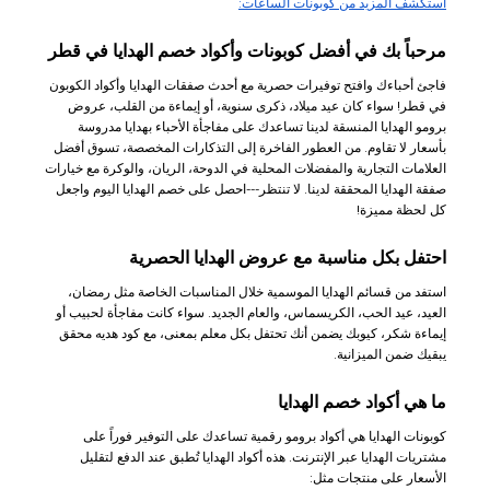
استكشف المزيد من كوبونات الساعات:
مرحباً بك في أفضل كوبونات وأكواد خصم الهدايا في قطر
فاجئ أحباءك وافتح توفيرات حصرية مع أحدث صفقات الهدايا وأكواد الكوبون
في قطر! سواء كان عيد ميلاد، ذكرى سنوية، أو إيماءة من القلب، عروض
برومو الهدايا المنسقة لدينا تساعدك على مفاجأة الأحباء بهدايا مدروسة
بأسعار لا تقاوم. من العطور الفاخرة إلى التذكارات المخصصة، تسوق أفضل
العلامات التجارية والمفضلات المحلية في الدوحة، الريان، والوكرة مع خيارات
صفقة الهدايا المحققة لدينا. لا تنتظر---احصل على خصم الهدايا اليوم واجعل
كل لحظة مميزة!
احتفل بكل مناسبة مع عروض الهدايا الحصرية
استفد من قسائم الهدايا الموسمية خلال المناسبات الخاصة مثل رمضان،
العيد، عيد الحب، الكريسماس، والعام الجديد. سواء كانت مفاجأة لحبيب أو
إيماءة شكر، كيوبك يضمن أنك تحتفل بكل معلم بمعنى، مع كود هديه محقق
يبقيك ضمن الميزانية.
ما هي أكواد خصم الهدايا
كوبونات الهدايا هي أكواد برومو رقمية تساعدك على التوفير فوراً على
مشتريات الهدايا عبر الإنترنت. هذه أكواد الهدايا تُطبق عند الدفع لتقليل
الأسعار على منتجات مثل: