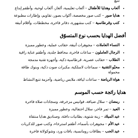
تتبع
ألعاب وهدايا للأطفال
– ألعاب تعليمية، ألغاز، ألعاب لوحية، وأطقم إبداع
هدايا صور
– كتب صور مخصصة، أكواب بصور، تقاويم، وإطارات مطبوعة
كتب وقرطاسية
– كتب مشهورة، دفاتر فاخرة، مخططات، وأقلام أنيقة
أفضل الهدايا بحسب نوع المتسوّق
النساء العاملات
– مجوهرات أنيقة، حقائب عملية، وعطور مميزة
الرجال العاملون
– ساعات فاخرة، محافظ جلدية، وأطقم عناية راقية
الطلاب
– حقائب عصرية، قرطاسية ذكية، وأجهزة تقنية مدمجة
محبّو التقنية
– سماعات لاسلكية، مكبرات صوت ذكية، وبنوك طاقة
محمولة
هواة الرياضة
– ساعات لياقة، ملابس رياضية، وأحزمة تتبع النشاط
هدايا رائجة حسب الموسم
رمضان
– سلال ضيافة، فوانيس مزخرفة، وسجادات صلاة فاخرة
العيد
– تمر فاخر، سلال احتفالية، وعطور مميزة
عيد الميلاد
– زينة شتوية، بطانيات دافئة، وصناديق هدايا منتقاة
عيد الأم
– مجوهرات بأسماء، أطقم استرخاء، وكتب صور للذكريات
عيد الحب
– بطاقات رومانسية، باقات ورد، وشوكولاتة فاخرة