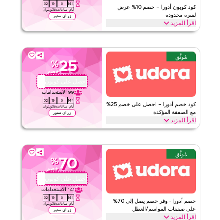
51
19
6
144
كود كوبون أدورا – خصم 10% عرض
أيام
ساعات
دقائق
ثوان
لفترة محدودة
زر اي ستور
اقرأ المزيد
احصل على خصم 10% على جميع الفئات مع كود برومو أدورا محدود الوقت
هذا. استخدم الآن للحصول على توفيرات فورية وشحن مجاني على كل
طلب.
مُوثَّق
25
%
أدورا
الأحكام والشروط
خصم
الحد الأدنى للطلب
لا شيء
احصل على كوبون
QBC1
ينطبق على
ويب/تطبيق
99
الاستخدامات
51
19
6
144
الفئات
على مستوى الموقع
كود خصم أدورا – احصل على خصم 25%
أيام
ساعات
دقائق
ثوان
مع الصفقة المؤكدة
زر اي ستور
اقرأ المزيد
قيّمنا
احصل على خصم 25% على جميع المنتجات مع عرض أدورا المؤكد هذا.
طبق عند الدفع للحصول على توفيرات على الموقع بالكامل واستمتع بقيمة
اقرأ أقل
إضافية على مجمل مشترياتك اليوم.
مُوثَّق
70
%
أدورا
الأحكام والشروط
خصم
الحد الأدنى للطلب
لا شيء
احصل على كوبون
QBC1
ينطبق على
ويب/تطبيق
141
الاستخدامات
51
19
6
144
الفئات
على مستوى الموقع
خصم أدورا - وفر خصم يصل إلى 70%
أيام
ساعات
دقائق
ثوان
على صفقات المواسم/العطل
زر اي ستور
اقرأ المزيد