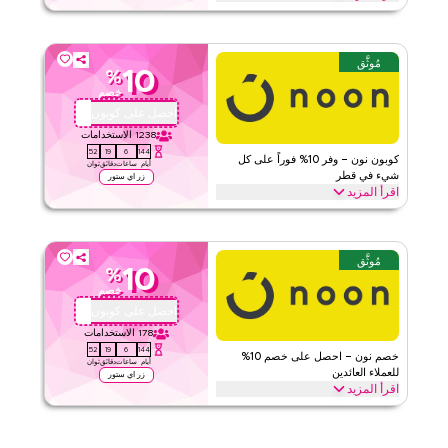
قيّمنا
وفر خصم يصل إلى 70% مع كود كوبون أدورا هذا خلال المواسم الاحتفالية،
بما في ذلك رمضان والعيد والجمعة السوداء والعودة إلى المدرسة وعطل
اقرأ أقل
أخرى. استخدم الآن.
مُوثَّق
10
%
أدورا
الأحكام والشروط
خصم
الحد الأدنى للطلب
لا شيء
احصل على كوبون
QBC101
ينطبق على
ويب/تطبيق
1238
الاستخدامات
51
19
6
144
الفئات
على مستوى الموقع
كوبون نون – وفر 10% فوراً على كل
أيام
ساعات
دقائق
ثوان
شيء في قطر
زر اي ستور
اقرأ المزيد
قيّمنا
وفر 10% فوراً مع كود نون هذا على كل شيء. استبدل الآن للحصول على
خصومات حصرية على الفئات الرئيسية مثل الإلكترونيات، الموضة، المنزل
اقرأ أقل
والمزيد.
مُوثَّق
10
%
نون
الأحكام والشروط
خصم
الحد الأدنى للطلب
لا شيء
احصل على كوبون
QBC101
ينطبق على
ويب/تطبيق
178
الاستخدامات
51
19
6
144
الفئات
على مستوى الموقع
خصم نون – احصل على خصم 10%
أيام
ساعات
دقائق
ثوان
للعملاء العائدين
زر اي ستور
اقرأ المزيد
٤٫٤
٥
التقييم
تعود إلى نون؟ استبدل كود كوبون الولاء هذا لتوفير 10% فوراً على طلبك
التالي. استمتع بمكافآت خاصة وخصومات على كامل المتجر اليوم.
اقرأ أقل