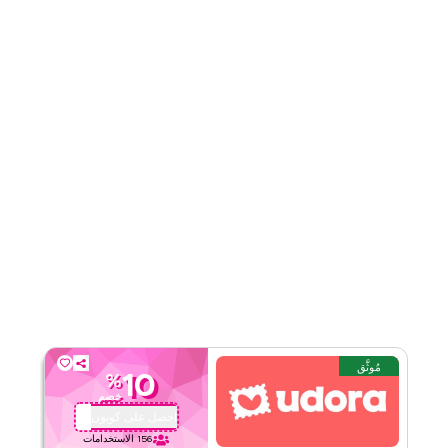
قيّمنا
اقرأ أقل
مُوثَّق
10
%
خصم
احصل على كوبون
QBC2
156
الاستخدامات