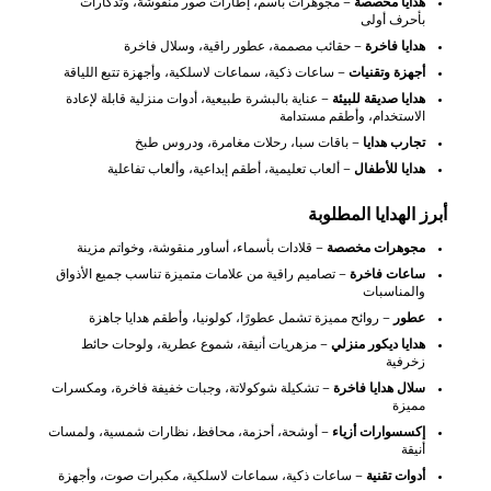
هدايا مخصصة
– مجوهرات باسم، إطارات صور منقوشة، وتذكارات
بأحرف أولى
هدايا فاخرة
– حقائب مصممة، عطور راقية، وسلال فاخرة
أجهزة وتقنيات
– ساعات ذكية، سماعات لاسلكية، وأجهزة تتبع اللياقة
هدايا صديقة للبيئة
– عناية بالبشرة طبيعية، أدوات منزلية قابلة لإعادة
الاستخدام، وأطقم مستدامة
تجارب هدايا
– باقات سبا، رحلات مغامرة، ودروس طبخ
هدايا للأطفال
– ألعاب تعليمية، أطقم إبداعية، وألعاب تفاعلية
أبرز الهدايا المطلوبة
مجوهرات مخصصة
– قلادات بأسماء، أساور منقوشة، وخواتم مزينة
ساعات فاخرة
– تصاميم راقية من علامات متميزة تناسب جميع الأذواق
والمناسبات
عطور
– روائح مميزة تشمل عطورًا، كولونيا، وأطقم هدايا جاهزة
هدايا ديكور منزلي
– مزهريات أنيقة، شموع عطرية، ولوحات حائط
زخرفية
سلال هدايا فاخرة
– تشكيلة شوكولاتة، وجبات خفيفة فاخرة، ومكسرات
مميزة
إكسسوارات أزياء
– أوشحة، أحزمة، محافظ، نظارات شمسية، ولمسات
أنيقة
أدوات تقنية
– ساعات ذكية، سماعات لاسلكية، مكبرات صوت، وأجهزة