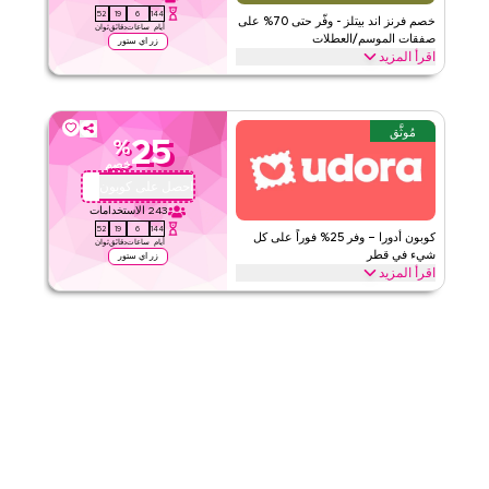
51
19
6
144
الفئات
على مستوى الموقع
خصم فرنز اند بيتلز - وفّر حتى 70% على
أيام
ساعات
دقائق
ثوان
صفقات الموسم/العطلات
زر اي ستور
اقرأ المزيد
قيّمنا
وفّر حتى 70% خصم مع هذا كود كوبون فرنز اند بيتلز خلال المواسم
الاحتفالية، بما في ذلك رمضان، العيد، بلاك فرايدي، باك تو سكول وعطلات
اقرأ أقل
أخرى. استردد الآن.
مُوثَّق
25
%
فرنز اند بيتلز
الأحكام والشروط
خصم
الحد الأدنى للطلب
٢٤٧
احصل على كوبون
QBC1
ينطبق على
ويب/تطبيق
243
الاستخدامات
51
19
6
144
الفئات
على مستوى الموقع
كوبون أدورا – وفر 25% فوراً على كل
أيام
ساعات
دقائق
ثوان
شيء في قطر
زر اي ستور
اقرأ المزيد
قيّمنا
وفر 25% فوراً مع كود أدورا هذا على كل شيء. استخدم الآن للحصول على
خصومات حصرية على الفئات الأعلى مثل الورود ومجموعات الهدايا والمنزل
اقرأ أقل
وأكثر.
أدورا
الأحكام والشروط
الحد الأدنى للطلب
لا شيء
ينطبق على
ويب/تطبيق
الفئات
على مستوى الموقع