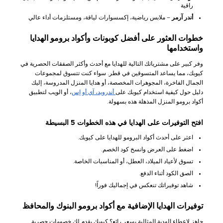
راقية
أندر آرمر
– ملابس رياضية، إكسسوارات لياقة، ومستلزمات أداء عالي
خطوات العثور على أفضل كوبونات وأكواد برومو الهدايا
واستخدامها
وفر كبير على مشترياتك التالية للهدايا مع أحدث وأكثر الصفقات الحصرية في
كيوبك، مما يساعد المتسوقين في قطر. سواء كنت تتسوق لمجموعات
الجمال الفاخرة، المجوهرات المخصصة، أو هدايا المنزل المدروسة، إليك
دليل حول كيفية استخدام كيوبك على
أندرويد،
آي أو إس
، أو الويب لتطبيق
أكواد برومو المنزل المذهلة هذه بسهولة.
افتح التوفيرات على الهدايا في هذه الخطوات 5 البسيطة
اعثر على أحدث أكواد البرومو للهدايا على كيوبك.
اضغط على العرض وانسخ كود الخصم.
تسوق لأعياد الميلاد، العطل، أو المناسبات الخاصة.
الصق الكود أثناء الدفع.
شاهد توفيراتك تنعكس في إجماليك فوراً!
توفيرات الهدايا الإضافية مع أكواد برومو البنوك والمحافظ
جاهز لإعطاء الهدية المثالية بسعر رائع؟ كيوبك يقدم لك خصومات حصرية