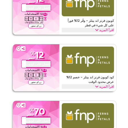
خصم
الحد الأدنى للطلب
لا شيء
احصل على كوبون
PF31
ينطبق على
ويب/تطبيق
12
الاستخدامات
51
19
6
144
الفئات
على مستوى الموقع
كوبون فرنز اند بيتلز – وفّر 12% فوراً
أيام
ساعات
دقائق
ثوان
على كل شيء في قطر
زر اي ستور
اقرأ المزيد
٥
١
التقييم
وفّر 12% فوراً مع هذا كود فرنز اند بيتلز على كل شيء. استردد الآن
للحصول على تخفيضات حصرية عبر أهم فئات الهدايا مثل الزهور، الكيكات،
اقرأ أقل
السلال، الهدايا المخصصة، والمزيد.
12
%
فرنز اند بيتلز
الأحكام والشروط
خصم
الحد الأدنى للطلب
٢٤٧
احصل على كوبون
P21
ينطبق على
ويب/تطبيق
7
الاستخدامات
51
19
6
144
الفئات
على مستوى الموقع
كود كوبون فرنز اند بيتلز – خصم 12%
أيام
ساعات
دقائق
ثوان
عرض محدود الوقت
زر اي ستور
اقرأ المزيد
قيّمنا
احصل على خصم 12% على جميع الفئات مع هذا كود برومو فرنز اند بيتلز
محدود الوقت. استردد الآن للحصول على توفير فوري وشحن مجاني على
اقرأ أقل
كل طلب.
70
%
فرنز اند بيتلز
الأحكام والشروط
خصم
الحد الأدنى للطلب
٢٤٧
احصل على كوبون
P21
ينطبق على
ويب/تطبيق
9
الاستخدامات