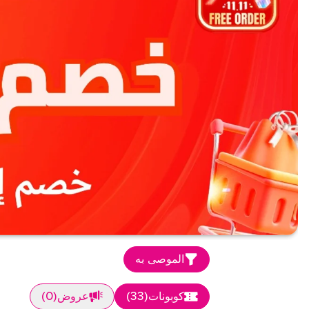
الموصى به
كوبونات
(
33
)
عروض
(
0
)