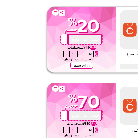
%
20
خصم
QBC2
احصل على كوبون
9
الاستخدامات
53
30
5
146
 كوبون شيك بوينت – خصم 20٪ لفترة
أيام
ساعات
دقائق
ثوان
زر اي ستور
ع الفئات مع هذا كود برومو شيك بوينت لفترة محدودة. فعّل الآن للحصول
لب.
%
70
٢٤٧
خصم
تطبيق
على مستوى الموقع
QBC1
احصل على كوبون
19
الاستخدامات
قيّمنا
53
30
5
146
 – وفر حتى 70٪ على
أيام
ساعات
دقائق
ثوان
اقرأ أقل