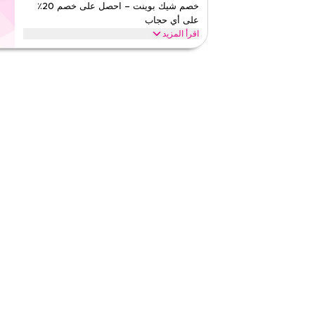
خصم شيك بوينت – احصل على خصم 20٪
على أي حجاب
اقرأ أقل
اقرأ المزيد
احصل على خصم 20٪ مع هذا كود كوبون شيك بوينت 
وحجاب المناسبات، الحجاب الطبقي والمزيد. تسوق اليوم.
شيك بوينت
الأحكام والشروط
الحد الأدنى للطلب
٢٤٧
ينطبق على
تطبيق
الفئات
على مستو
قيّمنا
اقرأ أقل