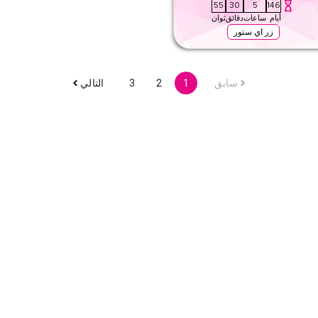
54
30
5
146
أيام
ساعات
دقائق
ثوان
زر اي ستور
على كل حجاب بما في ذلك الحجاب اليومي
سابق
1
2
3
التالي
ى الموقع