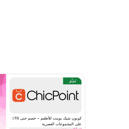
الفئات
على مستو
قيّمنا
اقرأ أقل
مُوثَّق
كوبون شيك بوينت للأطقم – خصم حتى 70٪
على المجموعات العصرية