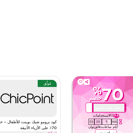
ى الموقع
الفئات
مُوثَّق
%
70
خصم
QBC1
احصل على كوبون
1
الاستخدامات
54
30
5
146
كود برومو شيك بوينت للأطفال – 
أيام
ساعات
دقائق
ثوان
70٪ على الأزياء الأنيقة
زر اي ستور