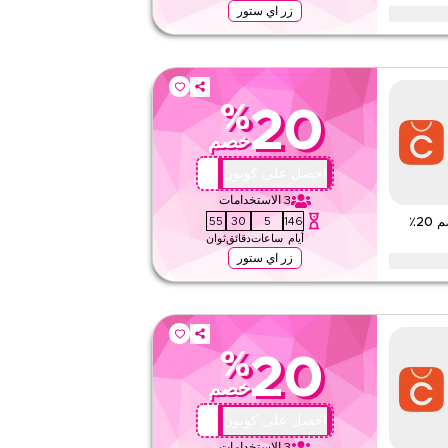
زر اي ستور
ك بوينت خلال المواسم الاحتفالية، بما في ذلك رمضان، العيد،
يد من العطلات. فعّل الآن.
%
20
٢٤٧
خصم
تطبيق
على مستوى الموقع
QBC1
احصل على كوبون
3
الاستخدامات
قيّمنا
54
30
5
146
خصم شيك بوينت – احصل على خصم 20٪
أيام
ساعات
دقائق
ثوان
اقرأ أقل
زر اي ستور
تعود إلى شيك بوينت؟ فعّل هذا كود كوبون الولاء لتوفير 20٪ فورًا على طلبك القادم. استمتع بمكافآت
%
20
٢٤٧
خصم
تطبيق
على مستوى الموقع
QBC1
احصل على كوبون
3
الاستخدامات