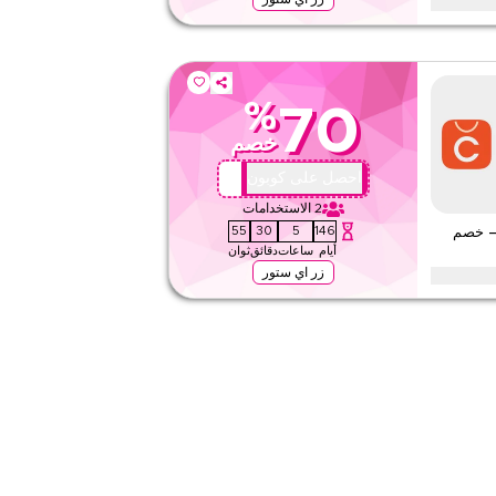
٪ مع هذا كود برومو شيك بوينت على فساتين الأطفال بما في ذلك البوديسوت،
 من ملابس الأطفال، ابدأ التوفير اليوم.
%
70
٢٤٧
خصم
تطبيق
على مستوى الموقع
QBC1
احصل على كوبون
2
الاستخدامات
قيّمنا
54
30
5
146
– خصم
أيام
ساعات
دقائق
ثوان
اقرأ أقل
زر اي ستور
بوينت على ملابس النساء بما في ذلك الفساتين، العبايات وغيرها من
٢٤٧
تطبيق
على مستوى الموقع
قيّمنا