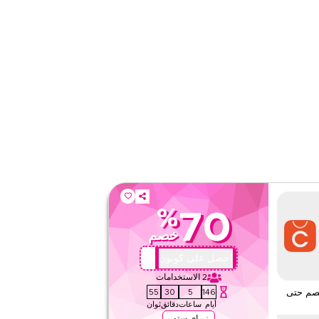
على مستوى الموقع
قيّمنا
اقرأ أقل
%
70
خصم
QBC1
احصل على كوبون
2
الاستخدامات
54
30
5
146
خصم حتى
أيام
ساعات
دقائق
ثوان
زر اي ستور