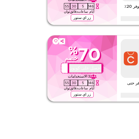
قيّمنا
54
30
5
146
كوبون أول طلب من شيك بوينت – وفر 20٪
أيام
ساعات
دقائق
ثوان
اقرأ أقل
زر اي ستور
ك الأول مع هذا الكود الحصري من شيك بوينت. يمكن للعملاء الجدد
ى كل شيء اليوم.
%
70
٢٤٧
خصم
تطبيق
على مستوى الموقع
QBC1
احصل على كوبون
3
الاستخدامات
قيّمنا
54
30
5
146
ر حتى
أيام
ساعات
دقائق
ثوان
اقرأ أقل
زر اي ستور
ينت الموثوق على جميع القمصان من قمصان النساء، القمصان
 والمزيد. احصل على هذه الصفقة الآن.
٢٤٧
تطبيق