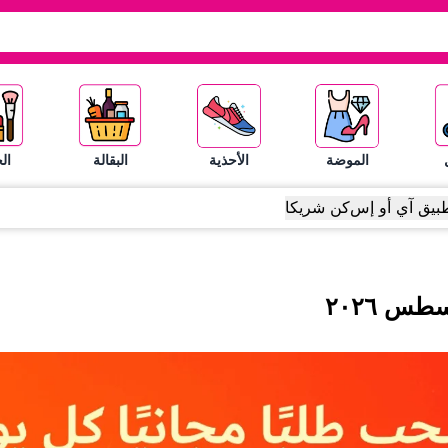
الموضة
الأحذية
البقالة
ال
بيق آي أو إس
كن شريكا
سطس
٢٠٢٦