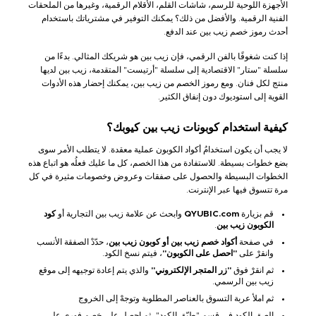
الأجهزة اللوحية للرسم، شاشات القلم، الأقلام الرقمية، وغيرها من الملحقات
الفنية الرقمية. والأفضل من ذلك؟ يمكنك التوفير في مشترياتك باستخدام
أحدث رموز خصم زيب بين عند الدفع.
إذا كنت شغوفًا بالفن الرقمي، فإن زيب بين هو شريكك المثالي. بدءًا من
سلسلة "ستار" الاقتصادية إلى سلسلة "أرتيست" المتقدمة، زيب بين لديها
منتج لكل فنان. ومع رموز الخصم من زيب بين، يمكنك إحضار هذه الأدوات
القوية إلى استوديوك دون إنفاق الكثير.
كيفية استخدام كوبونات زيب بين كيوبك؟
لا يجب أن يكون استخدامُ أكواد الكوبون عملية معقدة. لا يتطلب الأمر سوى
بضع خطوات بسيطة. للاستفادة من هذا الخصم، كل ما عليك فعلُه هو اتباع هذه
الخطوات البسيطة والحصول على صفقات وعروض وخصومات مثيرة في كل
مرة تتسوق فيها عبر الإنترنت.
قم بزيارة
QYUBIC.com
وابحث عن علامة زيب بين التجارية أو
كود
الكوبون زيب بين
.
في صفحة
أكواد خصم زيب بين أو كوبون زيب بين
، حدّدْ الصفقة الأنسب
وانقرْ على
"احصل على الكوبون"
، فيتم نسخ الكود.
ثم انقرْ فوق
"زر المتجر الإلكتروني"
والذي يتم إعادة توجيهه إلى موقع
زيب بين الرسمي.
ثم املأ عربة التسوق بالعناصر المطلوبة وتوجهْ إلى الخروج
الصق الكود في قسم "طبّق الكود"، ثم احصل على خصم فوري على