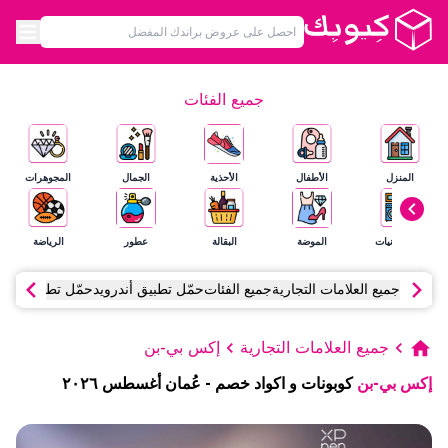
جميع الفئات
المنزل
الأطفال
الأحذية
الجمال
المجوهرات
الإلكترونيات
الموضة
البقالة
عطور
الرياضة
جميع العلامات التجارية
جميع الفئات
حمّل تطبيق أندرويد
حمّل تطبيق آي أ
جميع العلامات التجارية
إكس بي-بن
إكس بي-بن
كوبونات و اكواد خصم
-
عُمان
أغسطس
٢٠٢٦