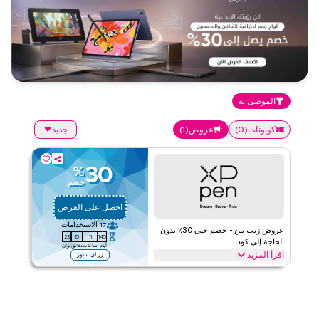
الموصى به
كوبونات
(
0
)
عروض
(
1
)
جديد
30
%
خصم
احصل على العرض
17
الاستخدامات
عروض زيب بين - خصم حتى 30٪ بدون
23
15
11
145
الحاجة إلى كود
أيام
ساعات
دقائق
ثوان
اقرأ المزيد
زر اي ستور
عروض حصرية تصل إلى 30% على زيب بين. وفّر على الأجهزة المنزلية
والإلكترونيات عبر الويب/التطبيق
إكس بي-بن
الأحكام والشروط