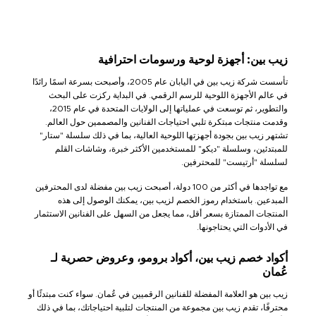
زيب بين: أجهزة لوحية ورسومات احترافية
تأسست شركة زيب بين في اليابان عام 2005، وأصبحت بسرعة اسمًا رائدًا
في عالم الأجهزة اللوحية للرسم الرقمي. في البداية ركزت على البحث
والتطوير، ثم توسعت في عملياتها إلى الولايات المتحدة في عام 2015،
وقدمت منتجات مبتكرة تلبي احتياجات الفنانين والمصممين حول العالم.
تشتهر زيب بين بجودة أجهزتها اللوحية العالية، بما في ذلك سلسلة "ستار"
للمبتدئين، وسلسلة "ديكو" للمستخدمين الأكثر خبرة، وشاشات القلم
لسلسلة "أرتيست" للمحترفين.
مع تواجدها في أكثر من 100 دولة، أصبحت زيب بين مفضلة لدى المحترفين
المبدعين. باستخدام رموز الخصم لزيب بين، يمكنك الوصول إلى هذه
المنتجات الممتازة بسعر أقل، مما يجعل من السهل على الفنانين الاستثمار
في الأدوات التي يحتاجونها.
أكواد خصم زيب بين، أكواد برومو، وعروض حصرية لـ
عُمان
زيب بين هو العلامة المفضلة للفنانين الرقميين في عُمان. سواء كنت مبتدئًا أو
محترفًا، تقدم زيب بين مجموعة من المنتجات لتلبية احتياجاتك، بما في ذلك