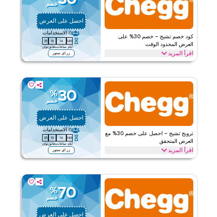
خصم
ينطبق على
ويب/تطبيق
احصل على العرض
الفئات
على مستوى الموقع
0
الاستخدامات
كود خصم تشيج – خصم 30% على
34
19
14
146
قيّمنا
العرض المحدود الوقت
أيام
ساعات
دقائق
ثوان
اقرأ المزيد
زر اي ستور
اقرأ أقل
احصل على خصم 30% مع هذه الصفقة المحدودة الوقت من تشيج. استرد
اليوم للوصول إلى التوفير الخاص، والعروض الحصرية، والترويجات المتاحة
لفترة قصيرة فقط.
30
%
تشيج
الأحكام والشروط
خصم
ينطبق على
ويب/تطبيق
احصل على العرض
الفئات
على مستوى الموقع
0
الاستخدامات
ترويج تشيج – احصل على خصم 30% مع
34
19
14
146
قيّمنا
العرض المتحقق
أيام
ساعات
دقائق
ثوان
اقرأ المزيد
زر اي ستور
اقرأ أقل
احصل على خصم 30% مع هذا الترويج المتحقق من تشيج. استرد اليوم
للحصول على توفير فوري واستمتع بالصفقات الحصرية عبر جميع العروض
الحالية المتاحة الآن.
70
%
تشيج
الأحكام والشروط
خصم
ينطبق على
ويب/تطبيق
احصل على العرض