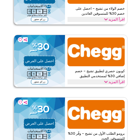
0
الاستخدامات
خصم الولاء من تشيج – احصل على
34
19
14
146
خصم 30% للمتسوقين العائدين
أيام
ساعات
دقائق
ثوان
اقرأ المزيد
زر اي ستور
العودة إلى تشيج؟ يمكن للعملاء الآن الاستمتاع بخصم 30% مع هذا العرض
الولاء من تشيج. استرد الآن للحصول على توفير فوري وترويجات حصرية
للمستخدمين الولاء.
30
%
تشيج
الأحكام والشروط
خصم
ينطبق على
ويب/تطبيق
احصل على العرض
الفئات
على مستوى الموقع
0
الاستخدامات
كوبون حصري لتطبيق تشيج – خصم
34
19
14
146
قيّمنا
إضافي 30% لمستخدمي التطبيق
أيام
ساعات
دقائق
ثوان
اقرأ المزيد
زر اي ستور
اقرأ أقل
احصل على خصم إضافي 30% مع هذا الترويج الحصري لتطبيق تشيج.
استرد اليوم للاستمتاع بالتوفير الخاص والعروض المتاحة فقط عبر
التطبيق.
30
%
تشيج
الأحكام والشروط
خصم
ينطبق على
ويب/تطبيق
احصل على العرض
الفئات
على مستوى الموقع
0
الاستخدامات
برومو الطلب الأول من تشيج – وفّر 30%
34
19
14
146
قيّمنا
للمتسوقين الجدد