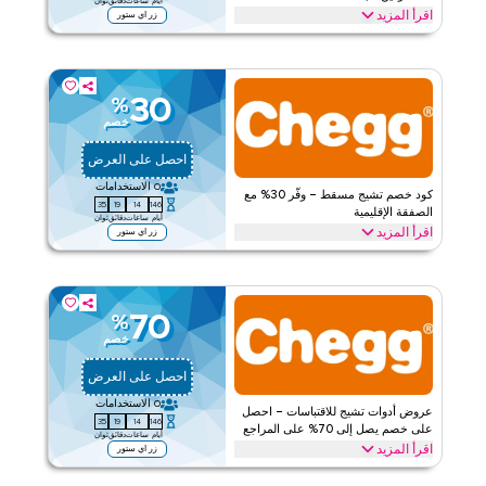
أيام
ساعات
دقائق
ثوان
اقرأ المزيد
زر اي ستور
اقرأ أقل
يمكن للعملاء الجدد المطالبة بخصم 30% مع هذا العرض من تشيج للطلب
الأول. استرد اليوم للحصول على توفير فوري وترويجات حصرية للقادمين
الجدد.
30
%
تشيج
الأحكام والشروط
خصم
ينطبق على
ويب/تطبيق
احصل على العرض
الفئات
على مستوى الموقع
0
الاستخدامات
كود خصم تشيج مسقط – وفّر 30% مع
34
19
14
146
قيّمنا
الصفقة الإقليمية
أيام
ساعات
دقائق
ثوان
اقرأ المزيد
زر اي ستور
اقرأ أقل
وفّر 30% مع هذا العرض من تشيج للعملاء في منطقتك. احصل على هذه
الصفقة اليوم واستمتع بالترويجات الفورية والتوفير الحصري.
تشيج
الأحكام والشروط
70
%
خصم
ينطبق على
ويب/تطبيق
الفئات
على مستوى الموقع
احصل على العرض
0
الاستخدامات
قيّمنا
عروض أدوات تشيج للاقتباسات – احصل
34
19
14
146
على خصم يصل إلى 70% على المراجع
أيام
ساعات
دقائق
ثوان
اقرأ المزيد
اقرأ أقل
زر اي ستور
افتح خصم يصل إلى 70% مع هذا الترويج من تشيج على أدوات الاقتباس بما