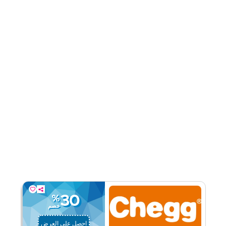
اقرأ أقل
30
%
خصم
احصل على العرض