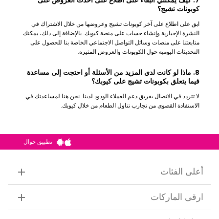
7. كيف يمكنني البقاء على اطلاع على أحدث العروض على
كوبونات تشيج؟
ابق على اطلاع على آخر كوبونات تشيج وعروضها من خلال الاشتراك في
النشرة الإخبارية وإنشاء حساب على منصة كيوبك. بالإضافة إلى ذلك، يمكنك
متابعتنا على منصات وسائل التواصل الاجتماعي الخاصة بنا للحصول على
التحديثات اليومية حول الكوبونات والعروض المثيرة.
8. ماذا لو كانت لدي المزيد من الأسئلة أو احتجت إلى مساعدة
فيما يتعلق بكوبونات تشيج على كيوبك؟
لا تتردد في الاتصال بفريق دعم العملاء الودود لدينا. نحن هنا لمساعدتك في
الاستفادة القصوى من تجارب تناول الطعام من خلال كيوبك.
تطبيق جوال
أعلى الفئات
ارقى الماركات