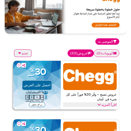
الموصى به
كوبونات
(
0
)
عروض
(
33
)
جديد
30
%
خصم
احصل على العرض
5
الاستخدامات
عروض تشيج – وفّر 30% فوراً على كل
34
19
14
146
شيء في عُمان
أيام
ساعات
دقائق
ثوان
اقرأ المزيد
زر اي ستور
وفّر 30% فوراً مع عرض تشيغ على حل الرياضيات، وأسئلة الخبراء،
والكتب الإلكترونية، وأدوات التدريب، وحزمة الدراسة، والتدريس أونلاين،
وأدوات الكتابة. استرد الآن.
30
%
تشيج
الأحكام والشروط