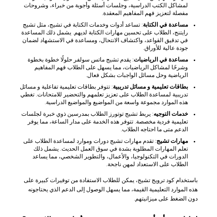
لمشاكل الكتب الدراسية، وجلسات أسئلة وأجوبة من خبراء، وشروحات
مفصلة لتعزيز فهم المفاهيم المعقدة.
مساعدة في الكتابة
: تساعد أدوات وخدمات الكتابة في تشيج، مثل تشيج
رايتنج، الطلاب على تحسين مهارات الكتابة لديهم. يشمل ذلك المساعدة
في تدقيق القواعد، واكتشاف الانتحال، ومساعدة في الاستشهاد لضمان
جودة عالية للأوراق.
مساعدة في الرياضيات
: يقدم تشيج ماتس سولفر حلولًا خطوة بخطوة
وشرحًا لمشاكل الرياضيات، مما يسهل على الطلاب فهم المفاهيم
الرياضية وحل مسائل الواجبات بشكل فعال.
بطاقات تعليمية و مسائل تدريبية
: تتوفر بطاقات تعليمية تفاعلية و مسائل
تدريبية لمساعدة الطلاب على تعزيز تعلمهم والتحضير للامتحانات. تغطي
هذه الموارد مجموعة واسعة من المواضيع والمواضيع الدراسية.
خدمات التوجيه
: يربط تشيج توتورز الطلاب بمدرسين ذوي خبرة لجلسات
تعليمية فردية مخصصة. تتوفر هذه الخدمة على مدار الساعة، مما يوفر
الدعم متى ما احتاجه الطلاب.
مهارات تشيج
: تقدم مهارات تشيج دورات وموارد لمساعدة الطلاب على
تعلم المهارات المطلوبة بشدة في سوق العمل الحديث. يشمل ذلك
الدورات في التكنولوجيا، والأعمال، والتطوير الشخصي، مما يساعد
الطلاب على الاستعداد لمهن ناجحة.
باستخدام كود ترويج تشيج، يمكن للطلاب الاستفادة من توفيرات كبيرة على
هذه الموارد التعليمية القيمة، مما يسهل الوصول إلى الدعم الذي يحتاجونه
دون الضغط على ميزانيتهم.