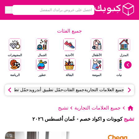
جميع الفئات
المنزل
الأطفال
الأحذية
الجمال
المجوهرات
الإلكترونيات
الموضة
البقالة
عطور
الرياضة
جميع العلامات التجارية
جميع الفئات
حمّل تطبيق أندرويد
حمّل تطبيق آي أ
جميع العلامات التجارية
تشيج
تشيج
كوبونات و اكواد خصم
-
عُمان
أغسطس
٢٠٢٦