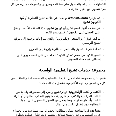
الخطوات البسيطة والحصول على صفقات وعروض وخصومات مثيرة في كل
مرة تتسوق فيها عبر الإنترنت.
قم بزيارة
QYUBIC.com
وابحث عن علامة تشيج التجارية أو
كود
الكوبون تشيج
.
في صفحة
أكواد خصم تشيج أو كوبون تشيج
، حدّدْ الصفقة الأنسب وانقرْ
على
"احصل على الكوبون"
، فيتم نسخ الكود.
ثم انقرْ فوق
"زر المتجر الإلكتروني"
والذي يتم إعادة توجيهه إلى موقع
تشيج الرسمي.
ثم املأ عربة التسوق بالعناصر المطلوبة وتوجهْ إلى الخروج
الصق الكود في قسم "طبّق الكود"، ثم احصل على خصم فوري على
إجمالي قيمة سلة التسوق.
مجموعة خدمات تشيج التعليمية الواسعة
تقدم تشيج مجموعة شاملة من الخدمات التعليمية المصممة لدعم الطلاب في
كل مرحلة من رحلتهم الأكاديمية. تشمل هذه الخدمات:
الكتب والكتب الإلكترونية
: توفر تشيج وصولًا إلى مجموعة واسعة من
الكتب الدراسية والكتب الإلكترونية، مما يتيح للطلاب استئجار أو شراء
الكتب بأسعار معقولة. وهذا يجعل من السهل الحصول على المواد
المطلوبة دون إنفاق الكثير من المال.
مساعدة في الدراسة
: يمكن للطلاب الحصول على مساعدة من الخبراء
في دراستهم من خلال تشيج ستادي. يتضمن ذلك حلول خطوة بخطوة