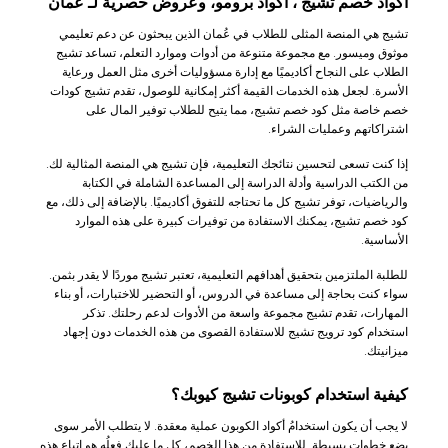
أكواد خصم
تشيج
، أكواد برومو، وعروض حصرية لـ عُمان
تشيج هي المنصة المثلى للطلاب في عُمان الذين يبحثون عن دعم تعليمي
موثوق وميسور. مع مجموعة متنوعة من أدوات وموارد التعلم، تساعد تشيج
الطلاب على النجاح أكاديميًا مع إدارة مسؤوليات أخرى مثل العمل ورعاية
الأسرة. لجعل هذه الخدمات القيمة أكثر إمكانية للوصول، تقدم تشيج كودات
خصم خاصة مثل كود خصم تشيج، مما يتيح للطلاب توفير المال على
اشتراكاتهم وعمليات الشراء.
إذا كنت تسعى لتحسين نتائجك التعليمية، فإن تشيج هي المنصة المثالية لك.
من الكتب الدراسية وأدلة الدراسة إلى المساعدة الشاملة في الكتابة
والرياضيات، توفر تشيج كل ما تحتاجه للتفوق أكاديميًا. بالإضافة إلى ذلك، مع
كود خصم تشيج، يمكنك الاستفادة من توفيرات كبيرة على هذه الموارد
الأساسية.
للطلبة الملتزمين بتحقيق أهدافهم التعليمية، تعتبر تشيج موردًا لا يقدر بثمن.
سواء كنت بحاجة إلى مساعدة في الدروس، أو التحضير للاختبارات، أو بناء
المهارات، تقدم تشيج مجموعة واسعة من الأدوات لدعم رحلتك. تذكر
استخدام كود ترويج تشيج للاستفادة القصوى من هذه الخدمات دون إجهاد
ميزانيتك.
كيفية استخدام كوبونات تشيج كيوبك؟
لا يجب أن يكون استخدامُ أكواد الكوبون عملية معقدة. لا يتطلب الأمر سوى
بضع خطوات بسيطة. للاستفادة من هذا الخصم، كل ما عليك فعلُه هو اتباع هذه