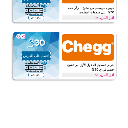
الفئات
على مستوى الموقع
1
الاستخدامات
كوبون موسمي من تشيج – وفّر حتى
34
19
14
146
قيّمنا
70% على صفقات العطلات
أيام
ساعات
دقائق
ثوان
اقرأ المزيد
زر اي ستور
اقرأ أقل
وفّر حتى 70% مع هذا العرض من تشيج خلال المواسم الاحتفالية،
والفعاليات، والترويجات الخاصة بما في ذلك رمضان، والعيد، والجمعة
السوداء والعودة إلى المدرسة. استرد الآن.
30
%
تشيج
الأحكام والشروط
خصم
ينطبق على
ويب/تطبيق
احصل على العرض
الفئات
على مستوى الموقع
0
الاستخدامات
عرض تسجيل الدخول الأول من تشيج –
34
19
14
146
قيّمنا
خصم فوري 30%
أيام
ساعات
دقائق
ثوان
اقرأ المزيد
زر اي ستور
اقرأ أقل
جديد على تشيج؟ يمكن للمستخدمين الجدد الذين يسجلون الدخول لأول مرة
الحصول على خصم 30% مع هذا العرض من تشيج. استرد اليوم واستمتع
بالتوفير الفوري والترويجات الخاصة.
تشيج
الأحكام والشروط
ينطبق على
ويب/تطبيق
الفئات
على مستوى الموقع
قيّمنا