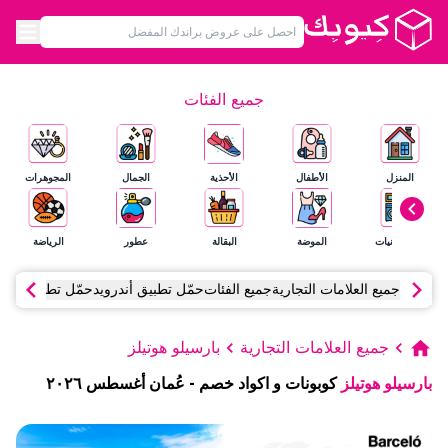
جميع الفئات
المنزل
الأطفال
الأحذية
الجمال
المجوهرات
الإلكترونيات
الموضة
البقالة
عطور
الرياضة
جميع العلامات التجارية
جميع الفئات
حمّل تطبيق أندرويد
حمّل تطبيق آي أ
جميع العلامات التجارية
بارسيلو هوتيلز
بارسيلو هوتيلز
كوبونات و اكواد خصم
-
عُمان
أغسطس
٢٠٢٦