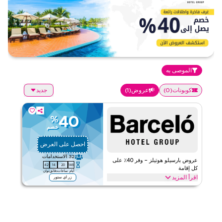
الموصى به
كوبونات
(
0
)
عروض
(
1
)
جديد
40
%
خصم
احصل على العرض
32
الاستخدامات
عروض بارسيلو هوتيلز – وفر 40٪ على
41
14
20
146
كل إقامة
أيام
ساعات
دقائق
ثوان
اقرأ المزيد
زر اي ستور
احصل على خصم 40% في فنادق بارسيلو، ويشمل ذلك الغرف المميزة،
وعلاجات السبا، وخيارات الطعام، وأفضل المرافق. طبّق العرض لتحصل
على توفير فوري في وجهتك المفضلة.
بارسيلو هوتيلز
الأحكام والشروط