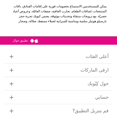
يمكن للمستخدمين الاستمتاع بخصومات فورية على إقامات الفنادق، باقات
المنتجعات، إضافات الطعام، تجارب العافية، صفقات العائلة، وعروض أعياد
حصريّة. مع ترويجات منتقاة وتحديثات موثوقة، يضمن كيوبك تجربة حجز
بارسيلو هوتيلز سلسة ومناسبة للميزانية لعملاء مسقط، صلالة، وصحار.
تطبيق جوال
أعلى الفئات
ارقى الماركات
حول كِيُوبك
حسابي
قم بتنزيل التطبيق
?