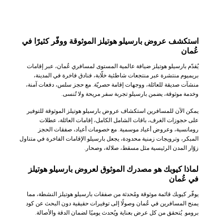
استكشف عروض بارسيلو هوتيلز الموثوقة ووفّر كثيرًا في
عُمان
يُقدّم بارسيلو هوتيلز ضيافة عالمية المستوى لمسافري عُمان، عبر إقامات
بريميوم منتشرة عبر منتجعات شاطئية خلّابة، فنادق فاخرة في المدينة،
منشآت صديقة للعائلة، ووجهات إقامة حصريّة. مع حجز سلس، دفعات آمنة،
وخدمة موثوقة، يضمن بارسيلو تجربة سفر مريحة ولا تُنسى.
يمكن الآن للمسافرين استكشاف عروض بارسيلو هوتيلز الموثوقة للتوفير
على حجوزات الغرف، باقات الشامل الكامل، إقامات العائلة، عطلات
رومانسية، وعروض أعياد موسمية. مع خصومات أعياد، صفقات الحجز
المبكر، وترويجات زمنية محدودة، يجعل بارسيلو الإقامات الفاخرة في متناول
زوّار المدن الرئيسية مثل مسقط، صلالة، وصحار.
لماذا كيوبك هو مصدرك الموثوق لعروض بارسيلو هوتيلز
في عُمان
يوفّر كيوبك قائمة موثوقة ومُحدثة من صفقات بارسيلو هوتيلز النشطة، مما
يمنح المسافرين في عُمان وصولًا إلى توفيرات حقيقية دون البحث عن كود
برومو. يُتحقق من كل عرض بعناية ويُحدث يوميًا لضمان الدقة والأصالة.