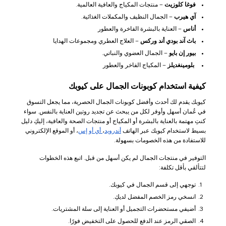
فوغا كلوزيت
– منتجات المكياج والعافية العالمية.
آي هيرب
– الجمال النظيف والمكملات الغذائية.
أناس
– العناية بالبشرة الفاخرة والعطور
باث آند بودي أند وركس
– العلاج العطري ومجموعات الهدايا
بيور إن بايو
– الجمال العضوي والنباتي.
بلومينغديلز
– المكياج الفاخر والعطور
كيفية استخدام كوبونات الجمال على كيوبك
كيوبك يقدم لك أحدث وأفضل كوبونات الجمال الحصرية، مما يجعل التسوق
في عُمان أسهل وأوفر لكل من يبحث عن تجديد روتين العناية بالنفس. سواء
كنتِ مهتمة بالعناية بالبشرة أو المكياج أو منتجات الصحة والعافية، إليكِ دليل
بسيط لاستخدام كيوبك عبر الهاتف
أندرويد
،
أي أو إس
، أو الموقع الإلكتروني
للاستفادة من هذه الخصومات بسهولة.
التوفير في منتجات الجمال لم يكن أسهل من قبل. اتبع هذه الخطوات
لتتألقي بأقل تكلفة:
توجهي إلى قسم الجمال في كيوبك.
انسخي رمز الخصم المفضل لديكِ.
أضيفي مستحضرات التجميل أو العناية إلى سلة المشتريات.
الصقي الرمز عند الدفع للحصول على التخفيض فورًا.