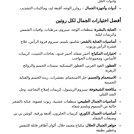
وأدوات الجل.
أدوات وأجهزة الجمال
– رولرز الوجه، أقنعة ليد، وماكينات التشذيب.
أفضل اختيارات الجمال لكل روتين
العناية بالبشرة:
منظفات الوجه، سيروم، مرطبات، واقيات الشمس
وكريمات ليلية.
أساسيات العناية بالشعر:
شامبو، بلسم، سيروم فروة الرأس، علاج
قشرة الرأس وزيوت.
اختيارات المكياج:
أحمر شفاه، أحمر خدود، بخاخات التثبيت، كريمات
الأساس، ومجموعات الحواجب.
العطور:
العود العربي، العطور المسكية، مستات الجسم والروائح
الزهرية.
الاستحمام والجسم:
جل الاستحمام، مقشرات، زبدة الجسم والعناية
الحميمة.
مكافحة الشيخوخة:
سيروم الريتينول، كريمات إصلاح التجاعيد، وجل
الشد الليلي.
أساسيات الجمال الطبيعي:
منظفات عشبية، زيوت عضوية، عناية بالشعر
خالية من السموم وبلسم شفاه.
أساسيات الجمال الكوري:
كريمات الحلزون، أقنعة ورقية، كوشن بي بي
وصبغات الشفاه.
جواهر الجمال الحلال:
مكياج معتمد حلال، ألوان أظافر قابلة للتنفس
وعطور نظيفة.