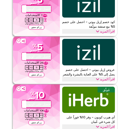
5
خصم
احصل على كوبون
QBC4
إزيل بيوتي
الأحكام والشروط
7
الاستخدامات
الحد الأدنى للطلب
لا شيء
17
42
15
143
كود خصم إزيل بيوتي – احصل على خصم
ينطبق على
ويب/تطبيق
أيام
ساعات
دقائق
ثوان
5% مع صفقة موثّقة
زر اي ستور
الفئات
على مستوى الموقع
اقرأ المزيد
احصل على خصم 5% على جميع المنتجات مع عرض إزيل بيوتي الموثق
قيّمنا
والمحدود الوقت.طبق عند إتمام الشراء لتوفير على العناية بالبشرة والعناية
5
%
بالشعر والعناية بالجسم والعناية بالشفاه والطقوس المغربية للجمال اليوم
خصم
اقرأ أقل
احصل على كوبون
BB652
إزيل بيوتي
الأحكام والشروط
26
الاستخدامات
الحد الأدنى للطلب
لا شيء
17
42
15
143
عروض إزيل بيوتي – احصل على خصم
ينطبق على
ويب/تطبيق
أيام
ساعات
دقائق
ثوان
يصل إلى 5% على العناية بالبشرة والشعر
زر اي ستور
الفئات
على مستوى الموقع
اقرأ المزيد
وفّر حتى 5% مع عرض إزيل بيوتي هذا على العناية بالبشرة والشعر بما في
مُوثَّق
قيّمنا
ذلك زيوت الوجه والأمصال وزيت الجسم وأقنعة الشعر وغيرها من
10
%
مستلزمات الجمال المغربية الطبيعية الأساسية. خصم لفترة محدودة.
خصم
اقرأ أقل
احصل على كوبون
QYUBIC
إزيل بيوتي
الأحكام والشروط
106
الاستخدامات
الحد الأدنى للطلب
لا شيء
17
42
15
143
آي هيرب كوبون – وفر 10% فوراً على
ينطبق على
ويب/تطبيق
أيام
ساعات
دقائق
ثوان
كل شيء في عُمان
زر اي ستور
الفئات
على مستوى الموقع
اقرأ المزيد