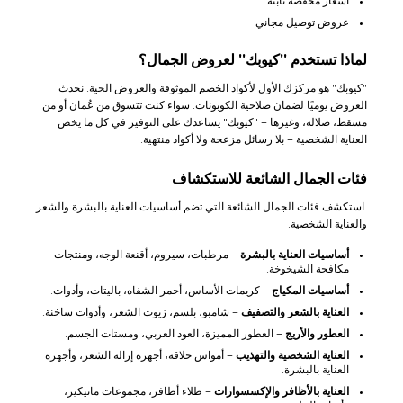
أسعار مخفضة ثابتة
عروض توصيل مجاني
لماذا تستخدم "كيوبك" لعروض الجمال؟
"كيوبك" هو مركزك الأول لأكواد الخصم الموثوقة والعروض الحية. نحدث
العروض يوميًا لضمان صلاحية الكوبونات. سواء كنت تتسوق من عُمان أو من
مسقط، صلالة، وغيرها – "كيوبك" يساعدك على التوفير في كل ما يخص
العناية الشخصية – بلا رسائل مزعجة ولا أكواد منتهية.
فئات الجمال الشائعة للاستكشاف
استكشف فئات الجمال الشائعة التي تضم أساسيات العناية بالبشرة والشعر
والعناية الشخصية.
أساسيات العناية بالبشرة
– مرطبات، سيروم، أقنعة الوجه، ومنتجات
مكافحة الشيخوخة.
أساسيات المكياج
– كريمات الأساس، أحمر الشفاه، باليتات، وأدوات.
العناية بالشعر والتصفيف
– شامبو، بلسم، زيوت الشعر، وأدوات ساخنة.
العطور والأريج
– العطور المميزة، العود العربي، ومستات الجسم.
العناية الشخصية والتهذيب
– أمواس حلاقة، أجهزة إزالة الشعر، وأجهزة
العناية بالبشرة.
العناية بالأظافر والإكسسوارات
– طلاء أظافر، مجموعات مانيكير،