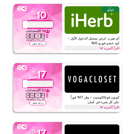
الاحتفالية، بما في ذلك رمضان، العيد، الجمعة السوداء، العودة إلى المدرسة
وعطل أخرى. استخدم الآن.
مُوثَّق
10
%
اي هيرب
الأحكام والشروط
خصم
الحد الأدنى للطلب
لا شيء
احصل على كوبون
QYUBIC
ينطبق على
ويب/تطبيق
78
الاستخدامات
17
42
15
143
الفئات
على مستوى الموقع
آي هيرب عرض تسجيل الدخول الأول –
أيام
ساعات
دقائق
ثوان
كود خصم فوري 10%
زر اي ستور
اقرأ المزيد
قيّمنا
جديد على آي هيرب؟ سجل دخولك لأول مرة وطبق كوبون آي هيرب هذا
لتحصل على 10% خصم فوراً. استمتع بتوفيرات حصرية على جميع العناصر
اقرأ أقل
في عربة التسوق الخاصة بك اليوم.
17
%
اي هيرب
الأحكام والشروط
خصم
الحد الأدنى للطلب
لا شيء
احصل على كوبون
JWH
ينطبق على
ويب/تطبيق
57
الاستخدامات
17
42
15
143
الفئات
على مستوى الموقع
كوبون فوغاكلوسيت – وفر 17% فوراً
أيام
ساعات
دقائق
ثوان
على كل شيء في عُمان
زر اي ستور
اقرأ المزيد
قيّمنا
وفر 17% فوراً مع كود فوغاكلوسيت على كل شيء. استرد الآن للخصومات
الحصرية على الفئات الأفضل مثل الأزياء والجمال والأحذية والإكسسوارات
اقرأ أقل
وأكثر.
17
%