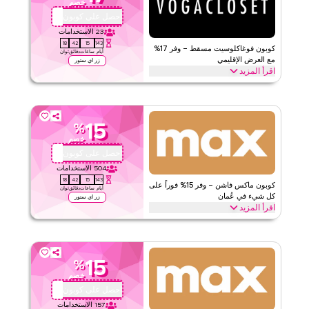
خصم
احصل على كوبون
JWH
23
الاستخدامات
17
42
15
143
كوبون فوغاكلوسيت مسقط – وفر 17%
أيام
ساعات
دقائق
ثوان
مع العرض الإقليمي
زر اي ستور
اقرأ المزيد
وفر 17% على طلبك من فوغاكلوسيت مع كود برومو الإقليمي. طبق عند
الخروج للمطالبة بتوفيرات فورية على الموقع بالكامل على كل ما تحتاجه
اليوم قبل انتهاء العرض.
15
%
فوغا كلوسيت
الأحكام والشروط
خصم
الحد الأدنى للطلب
لا شيء
احصل على كوبون
QB2
ينطبق على
ويب/تطبيق
504
الاستخدامات
17
42
15
143
الفئات
على مستوى الموقع
كوبون ماكس فاشن – وفر 15% فوراً على
أيام
ساعات
دقائق
ثوان
كل شيء في عُمان
زر اي ستور
اقرأ المزيد
قيّمنا
وفر 15% فوراً مع كود ماكس فاشن هذا على كل شيء. استخدم الآن
للحصول على خصومات حصرية على الفئات الرئيسية مثل الموضة،
اقرأ أقل
التجميل، الأحذية، الإكسسوارات والمزيد.
15
%
ماكس فاشن
الأحكام والشروط
خصم
الحد الأدنى للطلب
لا شيء
احصل على كوبون
QB2
ينطبق على
ويب/تطبيق
157
الاستخدامات