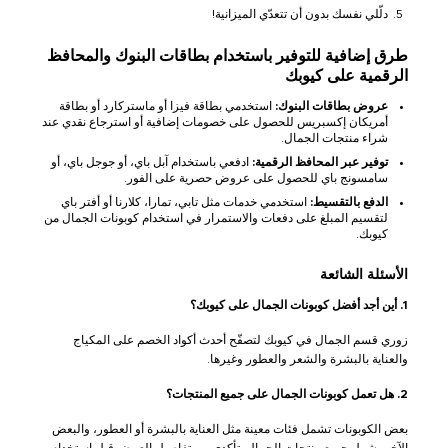
دلّلي نفسك بدون أن تتعدّي الميزانية!
طرق إضافية للتوفير باستخدام بطاقات البنوك والمحافظ
الرقمية على كيوبك
عروض بطاقات البنوك:
استخدمي بطاقة فيزا أو ماستركارد أو بطاقة
أمريكان إكسبريس للحصول على خصومات إضافية أو استرجاع نقدي عند
شراء منتجات الجمال.
توفير عبر المحافظ الرقمية:
ادفعي باستخدام آبل باي، أو جوجل باي، أو
سامسونج باي للحصول على عروض حصرية على الفور.
الدفع بالتقسيط:
استخدمي خدمات مثل تابي، تمارا، كلارنا أو أفتر باي
لتقسيم المبلغ على دفعات والاستمرار في استخدام كوبونات الجمال من
كيوبك.
الأسئلة الشائعة
1. أين أجد أفضل كوبونات الجمال على كيوبك؟
زوري قسم الجمال في كيوبك لتصفّح أحدث أكواد الخصم على المكياج
والعناية بالبشرة والشعر والعطور وغيرها.
2. هل تعمل كوبونات الجمال على جميع المنتجات؟
بعض الكوبونات تشمل فئات معينة مثل العناية بالبشرة أو العطور، والبعض
الآخر يشمل جميع منتجات الجمال. تأكدي من تفاصيل العرض قبل استخدام