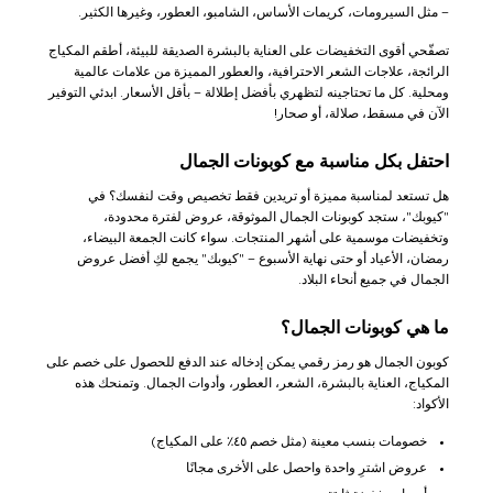
– مثل السيرومات، كريمات الأساس، الشامبو، العطور، وغيرها الكثير.
تصفّحي أقوى التخفيضات على العناية بالبشرة الصديقة للبيئة، أطقم المكياج
الرائجة، علاجات الشعر الاحترافية، والعطور المميزة من علامات عالمية
ومحلية. كل ما تحتاجينه لتظهري بأفضل إطلالة – بأقل الأسعار. ابدئي التوفير
الآن في مسقط، صلالة، أو صحار!
احتفل بكل مناسبة مع كوبونات الجمال
هل تستعد لمناسبة مميزة أو تريدين فقط تخصيص وقت لنفسك؟ في
"كيوبك"، ستجد كوبونات الجمال الموثوقة، عروض لفترة محدودة،
وتخفيضات موسمية على أشهر المنتجات. سواء كانت الجمعة البيضاء،
رمضان، الأعياد أو حتى نهاية الأسبوع – "كيوبك" يجمع لكِ أفضل عروض
الجمال في جميع أنحاء البلاد.
ما هي كوبونات الجمال؟
كوبون الجمال هو رمز رقمي يمكن إدخاله عند الدفع للحصول على خصم على
المكياج، العناية بالبشرة، الشعر، العطور، وأدوات الجمال. وتمنحك هذه
الأكواد:
خصومات بنسب معينة (مثل خصم ٤٥٪ على المكياج)
عروض اشترِ واحدة واحصل على الأخرى مجانًا