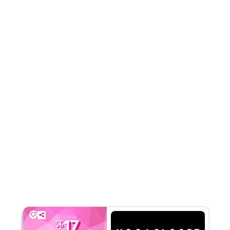
الفئات
على مستوى الموقع
قيّمنا
اقرأ أقل
17
%