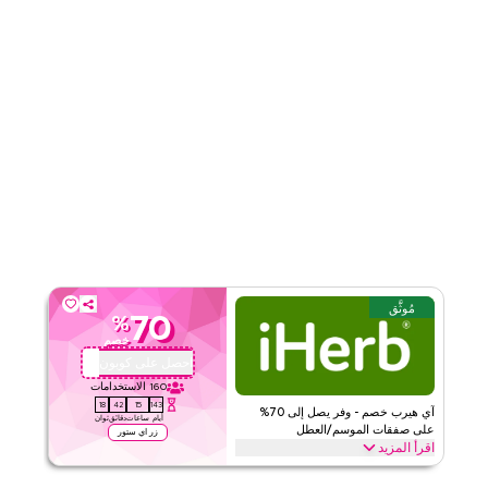
مُوثَّق
70
%
خصم
احصل على كوبون
QYUBIC
160
الاستخدامات
17
42
15
143
آي هيرب خصم - وفر يصل إلى 70%
أيام
ساعات
دقائق
ثوان
على صفقات الموسم/العطل
زر اي ستور
اقرأ المزيد
وفر يصل إلى 70% خصم مع كود الكوبون هذا من آي هيرب خلال المواسم