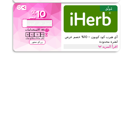
وفر 10% فوراً مع كود آي هيرب هذا على كل شيء. استخدم الآن للحصول
مُوثَّق
١
٣
التقييم
على خصومات حصرية على الفئات الرئيسية مثل الصحة، الجمال، الطفل،
10
%
العافية وأكثر.
خصم
اقرأ أقل
احصل على كوبون
QYUBIC
اي هيرب
الأحكام والشروط
46
الاستخدامات
الحد الأدنى للطلب
لا شيء
17
42
15
143
آي هيرب كود كوبون – 10% خصم عرض
ينطبق على
ويب/تطبيق
أيام
ساعات
دقائق
ثوان
لفترة محدودة
زر اي ستور
الفئات
على مستوى الموقع
اقرأ المزيد
احصل على 10% خصم على جميع الفئات مع كود البرومو لفترة محدودة هذا
١٫٥
٢
التقييم
من آي هيرب. استخدم الآن للحصول على توفيرات فورية وشحن مجاني على
كل طلب.
اقرأ أقل
اي هيرب
الأحكام والشروط
الحد الأدنى للطلب
لا شيء
ينطبق على
ويب/تطبيق
الفئات
على مستوى الموقع
قيّمنا
اقرأ أقل