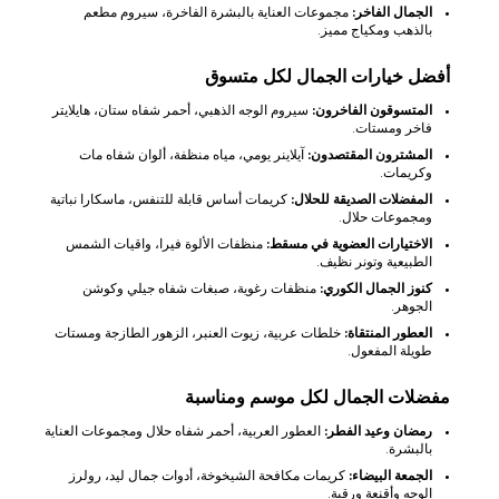
الجمال الفاخر:
مجموعات العناية بالبشرة الفاخرة، سيروم مطعم
بالذهب ومكياج مميز.
أفضل خيارات الجمال لكل متسوق
المتسوقون الفاخرون:
سيروم الوجه الذهبي، أحمر شفاه ستان، هايلايتر
فاخر ومستات.
المشترون المقتصدون:
آيلاينر يومي، مياه منظفة، ألوان شفاه مات
وكريمات.
المفضلات الصديقة للحلال:
كريمات أساس قابلة للتنفس، ماسكارا نباتية
ومجموعات حلال.
الاختيارات العضوية في مسقط:
منظفات الألوة فيرا، واقيات الشمس
الطبيعية وتونر نظيف.
كنوز الجمال الكوري:
منظفات رغوية، صبغات شفاه جيلي وكوشن
الجوهر.
العطور المنتقاة:
خلطات عربية، زيوت العنبر، الزهور الطازجة ومستات
طويلة المفعول.
مفضلات الجمال لكل موسم ومناسبة
رمضان وعيد الفطر:
العطور العربية، أحمر شفاه حلال ومجموعات العناية
بالبشرة.
الجمعة البيضاء:
كريمات مكافحة الشيخوخة، أدوات جمال ليد، رولرز
الوجه وأقنعة ورقية.