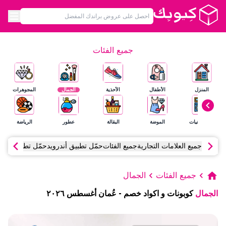
جميع الفئات
المنزل
الأطفال
الأحذية
الجمال
المجوهرات
الإلكترونيات
الموضة
البقالة
عطور
الرياضة
جميع العلامات التجارية
جميع الفئات
حمّل تطبيق أندرويد
حمّل تطبيق آي أ
جميع الفئات
الجمال
الجمال
كوبونات و اكواد خصم
-
عُمان
أغسطس
٢٠٢٦