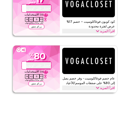
فوغا كلوسيت
الأحكام والشروط
خصم
الحد الأدنى للطلب
لا شيء
احصل على كوبون
JWH
ينطبق على
ويب/تطبيق
33
الاستخدامات
17
42
15
143
الفئات
على مستوى الموقع
كود كوبون فوغاكلوسيت – خصم 17%
أيام
ساعات
دقائق
ثوان
عرض لفترة محدودة
زر اي ستور
اقرأ المزيد
قيّمنا
احصل على خصم 17% على جميع الفئات مع كود برومو فوغاكلوسيت لفترة
محدودة. استرد الآن للتوفيرات الفورية والشحن المجاني على كل طلب.
اقرأ أقل
فوغا كلوسيت
الأحكام والشروط
80
%
خصم
الحد الأدنى للطلب
لا شيء
احصل على كوبون
IAV
ينطبق على
ويب/تطبيق
34
الاستخدامات
الفئات
على مستوى الموقع
17
42
15
143
عام خصم فوغاكلوسيت - وفر خصم يصل
أيام
ساعات
دقائق
ثوان
إلى 80% على صفقات الموسم/الأعياد
زر اي ستور
قيّمنا
اقرأ المزيد
وفر خصم يصل إلى 80% مع كود كوبون فوغاكلوسيت خلال المواسم
اقرأ أقل
الاحتفالية، بما في ذلك رمضان والعيد والجمعة السوداء والعودة إلى
المدرسة والأعياد الأخرى. استرد الآن.
فوغا كلوسيت
الأحكام والشروط
الحد الأدنى للطلب
لا شيء
ينطبق على
ويب/تطبيق