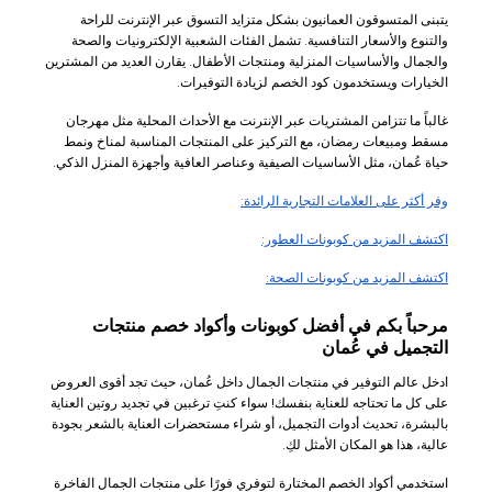
يتبنى المتسوقون العمانيون بشكل متزايد التسوق عبر الإنترنت للراحة
والتنوع والأسعار التنافسية. تشمل الفئات الشعبية الإلكترونيات والصحة
والجمال والأساسيات المنزلية ومنتجات الأطفال. يقارن العديد من المشترين
الخيارات ويستخدمون كود الخصم لزيادة التوفيرات.
غالباً ما تتزامن المشتريات عبر الإنترنت مع الأحداث المحلية مثل مهرجان
مسقط ومبيعات رمضان، مع التركيز على المنتجات المناسبة لمناخ ونمط
حياة عُمان، مثل الأساسيات الصيفية وعناصر العافية وأجهزة المنزل الذكي.
وفر أكثر على العلامات التجارية الرائدة:
اكتشف المزيد من كوبونات العطور:
اكتشف المزيد من كوبونات الصحة:
مرحباً بكم في أفضل كوبونات وأكواد خصم منتجات
التجميل في عُمان
ادخل عالم التوفير في منتجات الجمال داخل عُمان، حيث تجد أقوى العروض
على كل ما تحتاجه للعناية بنفسك! سواء كنتِ ترغبين في تجديد روتين العناية
بالبشرة، تحديث أدوات التجميل، أو شراء مستحضرات العناية بالشعر بجودة
عالية، هذا هو المكان الأمثل لكِ.
استخدمي أكواد الخصم المختارة لتوفري فورًا على منتجات الجمال الفاخرة