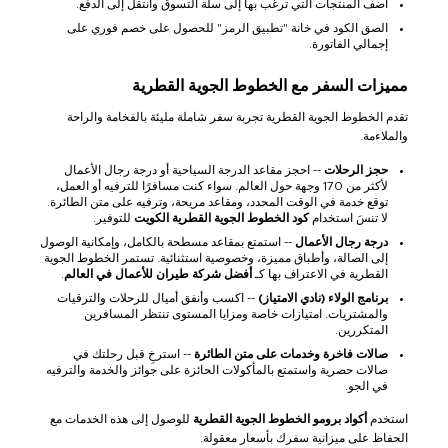
أضف المنتجات التي ترغب بها إلى سلة التسوق وانتقل إلى الدفع.
الصق الكود في خانة "تطبيق الرمز" للحصول على خصم فوري على
إجمالي الفاتورة.
مميزات السفر مع الخطوط الجوية القطرية
تقدم الخطوط الجوية القطرية تجربة سفر شاملة مليئة بالفخامة والراحة
والملاءمة.
حجز الرحلات
-- احجز مقاعد الدرجة السياحية أو درجة رجال الأعمال
لأكثر من 170 وجهة حول العالم. سواء كنت مسافرًا للترفيه أو العمل،
توقع خدمة في الوقت المحدد، ومقاعد مريحة، وترفيه على متن الطائرة.
لا تنسَ استخدام
كود الخطوط الجوية القطرية الكويت
للتوفير.
درجة رجال الأعمال
-- استمتع بمقاعد مسطحة بالكامل، وإمكانية الوصول
إلى الصالة، وأطباق مميزة، وخصوصية استثنائية. تستمر الخطوط الجوية
القطرية في الاعتراف بها كـ
أفضل شركة طيران للأعمال في العالم
.
برنامج الولاء (نادي الامتياز)
-- اكسب وأنفق أميال للرحلات والترقيات
والمشتريات. امتيازات خاصة ومزايا المستوى تنتظر المسافرين
المتكررين.
صالات فاخرة وخدمات على متن الطائرة
-- استرخِ قبل رحلتك في
صالات حصرية واستمتع بالمأكولات الحائزة على جوائز والخدمة والترفيه
في الجو.
استخدم
أكواد برومو الخطوط الجوية القطرية
للوصول إلى هذه الخدمات مع
الحفاظ على ميزانية سفرك بأسعار معقولة.