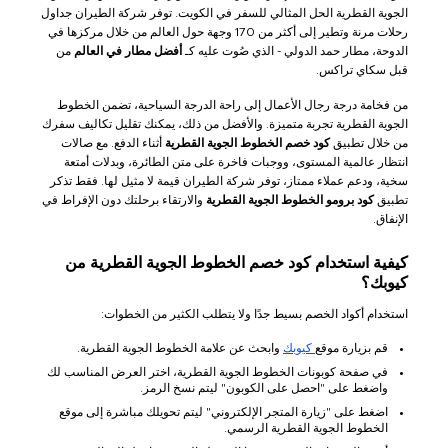
الجوية القطرية الحل المثالي للسفر في الكويت. توفر شركة الطيران جداول
رحلات مرنة وتطير إلى أكثر من 170 وجهة حول العالم من خلال مركزها في
الدوحة، مطار حمد الدولي - الذي صُوت عليه كـ
أفضل مطار في العالم
من
قبل سكاي تراكس.
من فخامة درجة رجال الأعمال إلى راحة الدرجة السياحية، تضمن الخطوط
الجوية القطرية تجربة متميزة. والأفضل من ذلك، يمكنك تقليل تكاليف سفرك
من خلال تطبيق
كود خصم الخطوط الجوية القطرية
أثناء الدفع. مع صالات
انتظار عالمية المستوى، ووجبات فاخرة على متن الطائرة، وبدلات أمتعة
سخية، ودعم عملاء ممتاز، توفر شركة الطيران قيمة لا مثيل لها. فقط تذكر
تطبيق
كود برومو الخطوط الجوية القطرية
والارتقاء برحلتك دون الإفراط في
الإنفاق.
كيفية استخدام كود خصم الخطوط الجوية القطرية من
كيوبك؟
استخدام أكواد الخصم بسيط جدًا ولا يتطلب الكثير من الخطوات:
قم بزيارة موقع
كيوبك
وابحث عن علامة الخطوط الجوية القطرية.
في صفحة كوبونات الخطوط الجوية القطرية، اختر العرض المناسب لك
واضغط على "احصل على الكوبون" ليتم نسخ الرمز.
اضغط على "زيارة المتجر الإلكتروني" ليتم تحويلك مباشرة إلى موقع
الخطوط الجوية القطرية الرسمي.