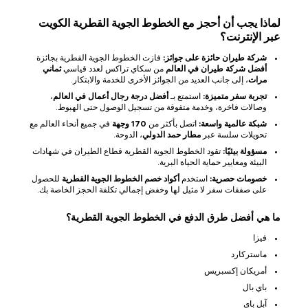
لماذا يجب أن أحجز مع الخطوط الجوية القطرية الكويت
عبر الإنترنت؟
شركة طيران حائزة على جوائز:
فازت الخطوط الجوية القطرية بجائزة
أفضل شركة طيران في العالم
من سكاي تراكس لعدد قياسي
ثماني
مرات
، إلى جانب العديد من الجوائز الأخرى للخدمة والابتكار.
تجربة سفر متميزة:
استمتع بـ
أفضل درجة رجال أعمال في العالم
،
وصالات فاخرة، وخدمة متفوقة من تسجيل الوصول حتى الهبوط.
شبكة عالمية واسعة:
اتصل بأكثر من
170 وجهة
في جميع أنحاء العالم مع
تحويلات سلسة عبر
مطار حمد الدولي
، الدوحة.
مسؤولة بيئيًا:
تقود الخطوط الجوية القطرية قطاع الطيران في شهادات
البيئة ومعايير حماية الحياة البرية.
خصومات حصرية:
استخدم
أكواد خصم الخطوط الجوية القطرية
للحصول
على صفقات سفر لا مثيل لها وخفض إجمالي تكلفة الحجز الخاصة بك.
ما هي أفضل طرق الدفع في الخطوط الجوية القطرية؟
فيزا
ماستركارد
أمريكان إكسبريس
باي بال
آبل باي