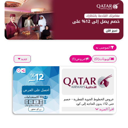
الموصى به
كوبونات
(
0
)
عروض
(
1
)
جديد
12
%
خصم
احصل على العرض
55
الاستخدامات
عروض الخطوط الجوية القطرية - خصم
24
11
6
146
حتى 12٪ بدون الحاجة إلى كود
أيام
ساعات
دقائق
ثوان
اقرأ المزيد
زر اي ستور
عروض حصرية تصل إلى 12٪ من الخطوط الجوية القطرية. وفّر على
الخدمات الفاخرة وتجارب السفر الاستثنائية عبر الموقع الإلكتروني
والتطبيق.