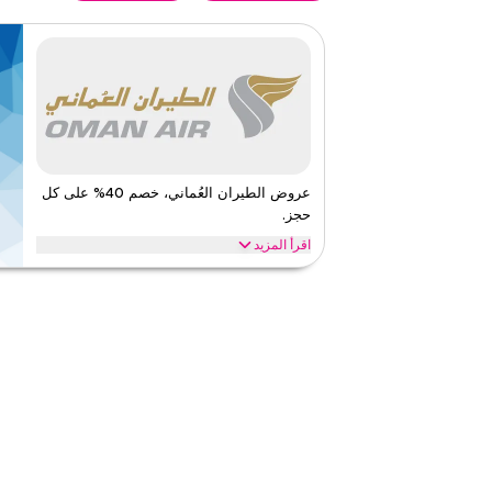
عروض الطيران العُماني، خصم 40% على كل
حجز.
اقرأ المزيد
وفر 40 بالمئة مع عرض الطيران العماني على الرحلات، قاعة 
الوجبات والترفيه. طبق العرض لتحصل على توفير فوري عند ا
الطيران العماني
الأحكام والشروط
ينطبق على
ويب/تطبي
الفئات
على مستو
قيّمنا
اقرأ أقل