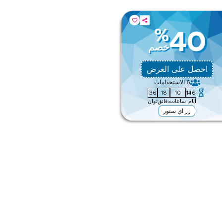
%
40
خصم
احصل على العرض
6
الاستخدامات
35
18
10
146
أيام
ساعات
دقائق
ثوان
زر اي ستور
الانتظار، إنهاء الإجراءات، الأمتعة،
لحجز.
ق
ى الموقع