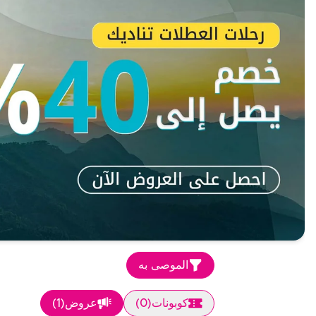
الموصى به
كوبونات
(
0
)
عروض
(
1
)