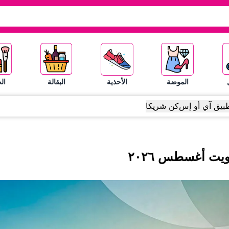
الموضة
الأحذية
البقالة
ال
بيق آي أو إس
كن شريكا
ويت
أغسطس
٢٠٢٦