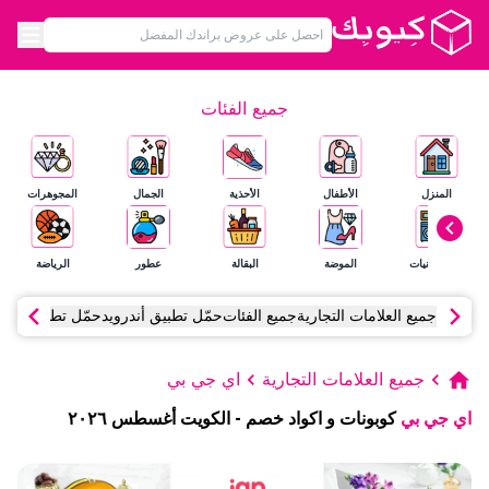
جميع الفئات
المنزل
الأطفال
الأحذية
الجمال
المجوهرات
الإلكترونيات
الموضة
البقالة
عطور
الرياضة
جميع العلامات التجارية
جميع الفئات
حمّل تطبيق أندرويد
حمّل تطبيق آي أ
جميع العلامات التجارية
اي جي بي
اي جي بي
كوبونات و اكواد خصم
-
الكويت
أغسطس
٢٠٢٦