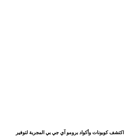
اقرأ أقل
اكتشف كوبونات وأكواد برومو آي جي بي المجربة لتوفير