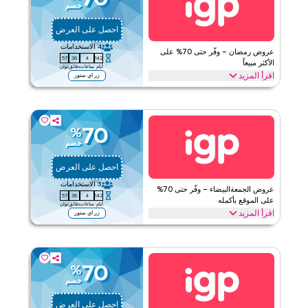
خصم
ينطبق على
ويب/تطبيق
احصل على العرض
الفئات
على مستوى الموقع
4
الاستخدامات
عروض رمضان – وفّر حتى 70% على
57
36
4
142
قيّمنا
الأكثر مبيعاً
أيام
ساعات
دقائق
ثوان
اقرأ المزيد
زر اي ستور
اقرأ أقل
وفّر حتى 70% خلال رمضان مع عرض اي جي بي على كل ما تحتاجه. من
التمور وسلة الفواكه المجففة، وصناديق الشوكولاتة، وباقات الزهور، وكعك
رمضان، وسلال الهدايا الاحتفالية. افتح عرضك اليوم.
70
%
اي جي بي
الأحكام والشروط
خصم
ينطبق على
ويب/تطبيق
احصل على العرض
الفئات
على مستوى الموقع
3
الاستخدامات
عروض الجمعةالبيضاء – وفّر حتى 70%
57
36
4
142
قيّمنا
على الموقع بأكمله
أيام
ساعات
دقائق
ثوان
اقرأ المزيد
زر اي ستور
اقرأ أقل
وفّر حتى 70% اليوم خلال تخفيضات الجمعةالبيضاء مع صفقة اي جي بي
على باقات الزهور، وسلال الشوكولاتة، والهدايا المخصصة، والكعك،
وصناديق هدايا الفواكه المجففة وأكثر. استمتع بالتوفيرات الحصرية اليوم.
70
%
اي جي بي
الأحكام والشروط
خصم
ينطبق على
ويب/تطبيق
احصل على العرض