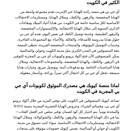
الكثير في الكويت
آي جي بي هي منصة رائدة للهدايا عبر الإنترنت تقدم مجموعة واسعة من
الهدايا المخصصة، والزهور، والكعك، وسلال الهدايا، ومستلزمات الاحتفالات
الأساسية لكل مناسبة خاصة في الكويت. من هدايا أعياد الميلاد ومفاجآت
الذكرى السنوية إلى سلال الهدايا الاحتفالية، والإكسسوارات المخصصة،
والزهور الطبيعية، وخدمة توصيل الكعك في نفس اليوم، تقدم آي جي بي
حلول هدايا مدروسة للأصدقاء، والعائلة، والأحباء. مع المجموعات الفاخرة،
وخدمات التوصيل الموثوقة، والمنتجات المخصصة الفريدة، تحظى المنصة
بثقة المتسوقين في المدن الكبرى مثل مدينة الكويت وحولي والسالمية.
يمكن للمتسوقين الآن فتح أكواد برومو وكوبونات آي جي بي المجربة للتوفير
في الزهور، والكعك، والهدايا المخصصة، والمجموعات الاحتفالية، وسلال
هدايا المناسبات الخاصة. مع مدفوعات آمنة، وتوصيل سريع، وخيارات هدايا
منسقة، تجعل آي جي بي كل احتفال أكثر تميزاً، وراحة، وبأسعار معقولة.
لماذا منصة كيوبك هي مصدرك الموثوق لكوبونات آي جي
بي المجربة في الكويت
تساعد كيوبك المتسوقين في الكويت على توفير المزيد من خلال أكواد برومو
آي جي بي، وقسائم الشراء، وعروض الهدايا الحصرية المجربة بنسبة 100%
والمحدثة يومياً. يتم اختبار كل كود لضمان توفير سلس عبر أفضل الفئات—
بما في ذلك الهدايا المخصصة، والزهور، والكعك، والشوكولاتة، وسلال الهدايا
الاحتفالية، ومستلزمات الاحتفالات الأساسية. سواء كنت تتسوق من مدينة
الكويت أو حولي أو السالمية، تضمن كيوبك خصومات موثوقة على منتجات