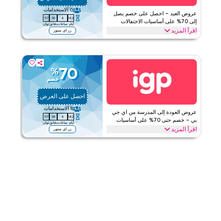
الفئات
على مستوى الموقع
0
الاستخدامات
عروض العيد – احصل على خصم يصل
57
36
4
142
قيّمنا
إلى 70% على أساسيات الاحتفالات
أيام
ساعات
دقائق
ثوان
اقرأ المزيد
زر اي ستور
اقرأ أقل
احتفل بالعيد مع عروض اي جي بي ووفّر حتى 70% على باقات الزهور،
وسلال الشوكولاتة، وصناديق هدايا الفواكه المجففة، وهدايا العيد المخصصة.
وأكثر. احصل على هذه الصفقة اليوم.
70
%
اي جي بي
الأحكام والشروط
خصم
ينطبق على
ويب/تطبيق
احصل على العرض
الفئات
على مستوى الموقع
8
الاستخدامات
عروض العودة إلى المدرسة من اي جي
57
36
4
142
قيّمنا
بي – خصم حتى 70% على أساسيات
أيام
ساعات
دقائق
ثوان
الطلاب
اقرأ المزيد
زر اي ستور
اقرأ أقل
استمتع بخصم يصل إلى 70% هذا الموسم مع عرض اي جي بي على كل
شيء من الدفاتر المخصصة وأكواب الصور إلى سلال الشوكولاتة وصناديق
الوجبات الخفيفة الهدايا ونباتات المكتب والكعك. استرد الآن.
اي جي بي
الأحكام والشروط
ينطبق على
ويب/تطبيق
الفئات
على مستوى الموقع
قيّمنا