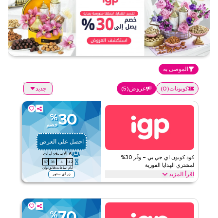
الموصى به
كوبونات
(
0
)
عروض
(
5
)
جديد
30
%
خصم
احصل على العرض
6
الاستخدامات
كود كوبون اي جي بي – وفّر 30%
57
36
4
142
لمشتري الهدايا الفورية
أيام
ساعات
دقائق
ثوان
اقرأ المزيد
زر اي ستور
احصل على خصم 30% مع عرض اي جي بي على أفضل الهدايا مثل باقات
الزهور، وكعك الاحتفالات، وسلال الشوكولاتة، ومزيج الزهور والكعك،
وأكواب ومخدات مخصصة. استمتع بتوفيراتك فوراً.
70
%
اي جي بي
الأحكام والشروط